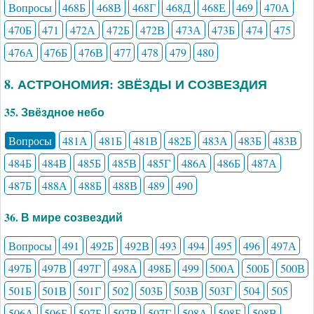
Вопросы
468Б
468В
468Г
468Д
468Е
469
470А
470Б
471
472А
472Б
472В
473А
473Б
474
475
476А
476Б
476В
477
478
479
480
8. АСТРОНОМИЯ: ЗВЁЗДЫ И СОЗВЕЗДИЯ
35. Звёздное небо
Вопросы
481А
481Б
481В
482Б
483А
483Б
483В
484Б
484В
485Б
485В
485Г
486А
486Б
487А
487Б
488А
488Б
488В
489
490
36. В мире созвездий
Вопросы
491
492Б
492В
493
494
495
496
497А
497Б
497В
497Г
498А
498Б
499
500А
500Б
500В
501Б
501В
501Г
502
503Б
503В
503Г
504
505
506А
506Б
507Б
507В
507Г
508А
508Б
508В