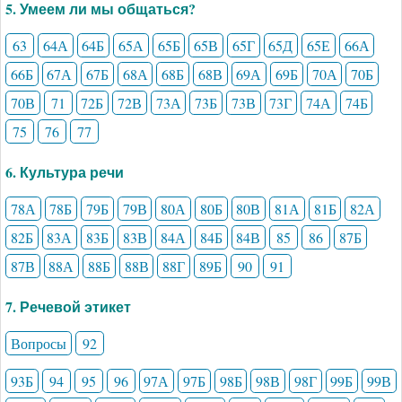
5. Умеем ли мы общаться?
63
64А
64Б
65А
65Б
65В
65Г
65Д
65Е
66А
66Б
67А
67Б
68А
68Б
68В
69А
69Б
70А
70Б
70В
71
72Б
72В
73А
73Б
73В
73Г
74А
74Б
75
76
77
6. Культура речи
78А
78Б
79Б
79В
80А
80Б
80В
81А
81Б
82А
82Б
83А
83Б
83В
84А
84Б
84В
85
86
87Б
87В
88А
88Б
88В
88Г
89Б
90
91
7. Речевой этикет
Вопросы
92
93Б
94
95
96
97А
97Б
98Б
98В
98Г
99Б
99В