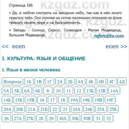
<< есеп
есеп >>
1. КУЛЬТУРА: ЯЗЫК И ОБЩЕНИЕ
1. Язык в жизни человека
Вопросы
1Б
1В
1Г
2А
2Б
4А
4Б
4В
4Г
4Д
5А
5Б
6А
6Б
8
10
11
12
13Б
13В
14А
14Б
15Б
15В
16
17
18
19А
19Б
19В
19Г
20А
20Б
21А
21Б
22
23
24А
24Б
25А
25Б
26
27А
27Б
28
29
30А
30Б
30В
31
32