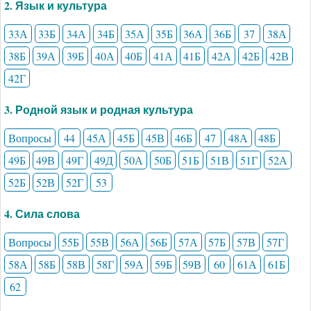
2. Язык и культура
33А
33Б
34А
34Б
35А
35Б
36А
36Б
37
38А
38Б
39А
39Б
40А
40Б
41А
41Б
42А
42Б
42В
42Г
3. Родной язык и родная культура
Вопросы
44
45А
45Б
45В
46Б
47
48А
48Б
49Б
49В
49Г
49Д
50А
50Б
51Б
51В
51Г
52А
52Б
52В
52Г
53
4. Сила слова
Вопросы
55Б
55В
56А
56Б
57А
57Б
57В
57Г
58А
58Б
58В
58Г
59А
59Б
59В
60
61А
61Б
62