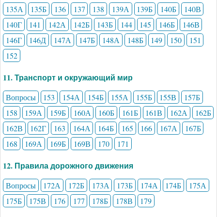
135А
135Б
136
137
138
139А
139Б
140Б
140В
140Г
141
142А
142Б
143Б
144
145
146Б
146В
146Г
146Д
147А
147Б
148А
148Б
149
150
151
152
11. Транспорт и окружающий мир
Вопросы
153
154А
154Б
155А
155Б
155В
157Б
158
159А
159Б
160А
160Б
161Б
161В
162А
162Б
162В
162Г
163
164А
164Б
165
166
167А
167Б
168
169А
169Б
169В
170
171
12. Правила дорожного движения
Вопросы
172А
172Б
173А
173Б
174А
174Б
175А
175Б
175В
176
177
178Б
178В
179