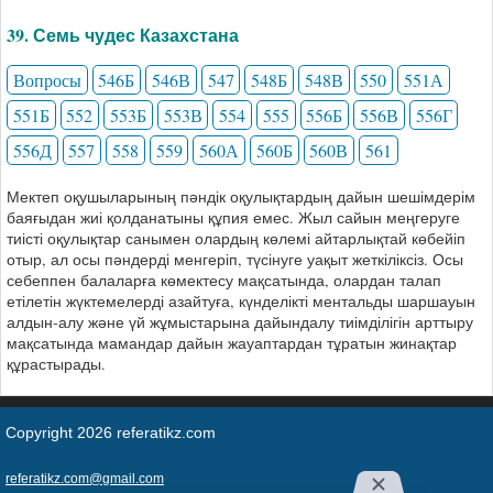
39. Семь чудес Казахстана
Вопросы
546Б
546В
547
548Б
548В
550
551А
551Б
552
553Б
553В
554
555
556Б
556В
556Г
556Д
557
558
559
560А
560Б
560В
561
Мектеп оқушыларының пәндік оқулықтардың дайын шешімдерім
баяғыдан жиі қолданатыны құпия емес. Жыл сайын меңгеруге
тиісті оқулықтар санымен олардың көлемі айтарлықтай көбейіп
отыр, ал осы пәндерді менгеріп, түсінуге уақыт жеткіліксіз. Осы
себеппен балаларға көмектесу мақсатында, олардан талап
етілетін жүктемелерді азайтуға, күнделікті ментальды шаршауын
алдын-алу және үй жұмыстарына дайындалу тиімділігін арттыру
мақсатында мамандар дайын жауаптардан тұратын жинақтар
құрастырады.
Copyright 2026 referatikz.com
referatikz.com@gmail.com