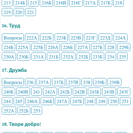
213
214Б
215
216Б
216В
216Г
217А
217Б
218
219
220
221
16. Труд
Вопросы
222А
222Б
223Б
223В
223Г
223Д
224А
224Б
225А
225Б
226А
226Б
227А
227Б
228
229Б
230А
230Б
231А
231Б
232А
232Б
233Б
234
235
17. Дружба
Вопросы
236
237А
237Б
237В
238
239Б
239В
240Б
240В
241
242А
242Б
242В
243Б
243В
243Г
244
245
246А
246Б
247А
247Б
248
249
250
251
252А
252Б
253
18. Твори добро!