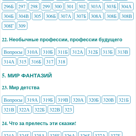
296Б
297
298
299
300
301
302
303А
303Б
304А
304Б
304В
305
306Б
307А
307Б
308А
308Б
308В
308Г
309
22. Необычные профессии, профессии будущего
Вопросы
310А
310Б
311Б
312А
312Б
313Б
313В
314А
315
316Б
317
318
5. МИР ФАНТАЗИЙ
23. Мир детства
Вопросы
319А
319Б
319В
320А
320Б
320В
321Б
321В
322А
322Б
322В
323
24. Что за прелесть эти сказки!
324А
324Б
325А
325Б
326А
326Б
327А
327Б