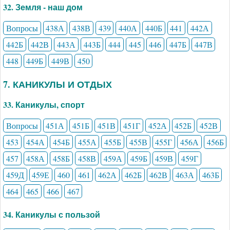
32. Земля - наш дом
Вопросы
438А
438В
439
440А
440Б
441
442А
442Б
442В
443А
443Б
444
445
446
447Б
447В
448
449Б
449В
450
7. КАНИКУЛЫ И ОТДЫХ
33. Каникулы, спорт
Вопросы
451А
451Б
451В
451Г
452А
452Б
452В
453
454А
454Б
455А
455Б
455В
455Г
456А
456Б
457
458А
458Б
458В
459А
459Б
459В
459Г
459Д
459Е
460
461
462А
462Б
462В
463А
463Б
464
465
466
467
34. Каникулы с пользой