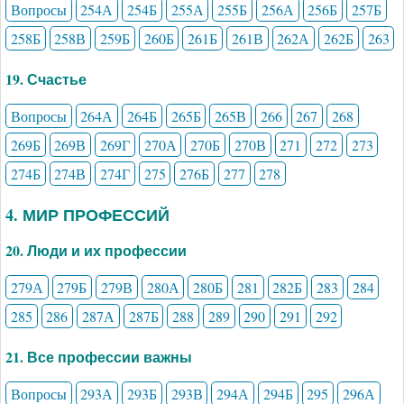
Вопросы
254А
254Б
255А
255Б
256А
256Б
257Б
258Б
258В
259Б
260Б
261Б
261В
262А
262Б
263
19. Счастье
Вопросы
264А
264Б
265Б
265В
266
267
268
269Б
269В
269Г
270А
270Б
270В
271
272
273
274Б
274В
274Г
275
276Б
277
278
4. МИР ПРОФЕССИЙ
20. Люди и их профессии
279А
279Б
279В
280А
280Б
281
282Б
283
284
285
286
287А
287Б
288
289
290
291
292
21. Все профессии важны
Вопросы
293А
293Б
293В
294А
294Б
295
296А