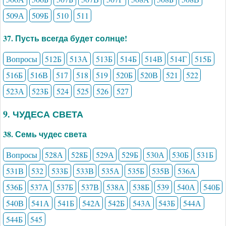
509А
509Б
510
511
37. Пусть всегда будет солнце!
Вопросы
512Б
513А
513Б
514Б
514В
514Г
515Б
516Б
516В
517
518
519
520Б
520В
521
522
523А
523Б
524
525
526
527
9. ЧУДЕСА СВЕТА
38. Семь чудес света
Вопросы
528А
528Б
529А
529Б
530А
530Б
531Б
531В
532
533Б
533В
535А
535Б
535В
536А
536Б
537А
537Б
537В
538А
538Б
539
540А
540Б
540В
541А
541Б
542А
542Б
543А
543Б
544А
544Б
545