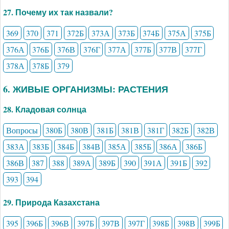
27. Почему их так назвали?
369
370
371
372Б
373А
373Б
374Б
375А
375Б
376А
376Б
376В
376Г
377А
377Б
377В
377Г
378А
378Б
379
6. ЖИВЫЕ ОРГАНИЗМЫ: РАСТЕНИЯ
28. Кладовая солнца
Вопросы
380Б
380В
381Б
381В
381Г
382Б
382В
383А
383Б
384Б
384В
385А
385Б
386А
386Б
386В
387
388
389А
389Б
390
391А
391Б
392
393
394
29. Природа Казахстана
395
396Б
396В
397Б
397В
397Г
398Б
398В
399Б