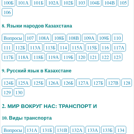
100Б
101А
101Б
102А
102Б
103
104Б
104В
105
106
8. Языки народов Казахстана
Вопросы
107
108А
108Б
108В
109А
109Б
110
111
112Б
113А
113Б
114
115А
115Б
116
117А
117Б
118А
118Б
119А
119Б
120
121
122
123
9. Русский язык в Казахстане
124Б
125А
125Б
126А
126Б
127А
127Б
127В
128
129
130
2. МИР ВОКРУГ НАС: ТРАНСПОРТ И
10. Виды транспорта
Вопросы
131А
131Б
131В
132А
133А
133Б
134