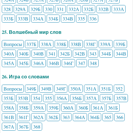
328
329А
329Б
330
331
332А
332Б
332В
333А
333Б
333В
334А
334Б
334В
335
336
25. Волшебный мир слов
Вопросы
337Б
338А
338Б
338В
338Г
339А
339Б
340А
340Б
340В
341
342Б
342В
343
344Б
344В
345А
345Б
346А
346В
346Г
347
348
26. Игра со словами
Вопросы
349Б
349В
349Г
350А
351А
351Б
352
353Б
353В
354
355
356А
356Б
357А
357Б
357В
358А
358Б
359А
359Б
360А
360Б
361А
361Б
361В
361Г
362А
362Б
363
364А
364Б
365
366
367А
367Б
368