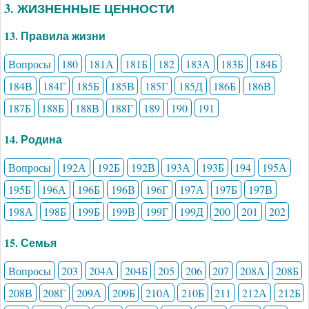
3. ЖИЗНЕННЫЕ ЦЕННОСТИ
13. Правила жизни
Вопросы
180
181А
181Б
182
183А
183Б
184Б
184В
184Г
185Б
185В
185Г
185Д
186Б
186В
187Б
188Б
188В
188Г
189
190
191
14. Родина
Вопросы
192А
192Б
192В
193А
193Б
194
195А
195Б
196А
196Б
196В
196Г
197А
197Б
197В
198А
198Б
199Б
199В
199Г
199Д
200
201
202
15. Семья
Вопросы
203
204А
204Б
205
206
207
208А
208Б
208В
208Г
209А
209Б
210А
210Б
211
212А
212Б