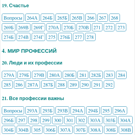
19. Счастье
Вопросы
264А
264Б
265Б
265В
266
267
268
269Б
269В
269Г
270А
270Б
270В
271
272
273
274Б
274В
274Г
275
276Б
277
278
4. МИР ПРОФЕССИЙ
20. Люди и их профессии
279А
279Б
279В
280А
280Б
281
282Б
283
284
285
286
287А
287Б
288
289
290
291
292
21. Все профессии важны
Вопросы
293А
293Б
293В
294А
294Б
295
296А
296Б
297
298
299
300
301
302
303А
303Б
304А
304Б
304В
305
306Б
307А
307Б
308А
308Б
308В