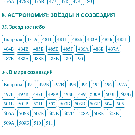
476А
476Б
476В
477
478
479
480
8. АСТРОНОМИЯ: ЗВЁЗДЫ И СОЗВЕЗДИЯ
35. Звёздное небо
Вопросы
481А
481Б
481В
482Б
483А
483Б
483В
484Б
484В
485Б
485В
485Г
486А
486Б
487А
487Б
488А
488Б
488В
489
490
36. В мире созвездий
Вопросы
491
492Б
492В
493
494
495
496
497А
497Б
497В
497Г
498А
498Б
499
500А
500Б
500В
501Б
501В
501Г
502
503Б
503В
503Г
504
505
506А
506Б
507Б
507В
507Г
508А
508Б
508В
509А
509Б
510
511