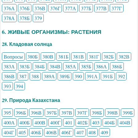
376А
376Б
376В
376Г
377А
377Б
377В
377Г
378А
378Б
379
6. ЖИВЫЕ ОРГАНИЗМЫ: РАСТЕНИЯ
28. Кладовая солнца
Вопросы
380Б
380В
381Б
381В
381Г
382Б
382В
383А
383Б
384Б
384В
385А
385Б
386А
386Б
386В
387
388
389А
389Б
390
391А
391Б
392
393
394
29. Природа Казахстана
395
396Б
396В
397Б
397В
397Г
398Б
398В
399Б
400А
400Б
400В
400Г
401
402Б
403
404Б
404В
404Г
405
406Б
406В
406Г
407
408
409