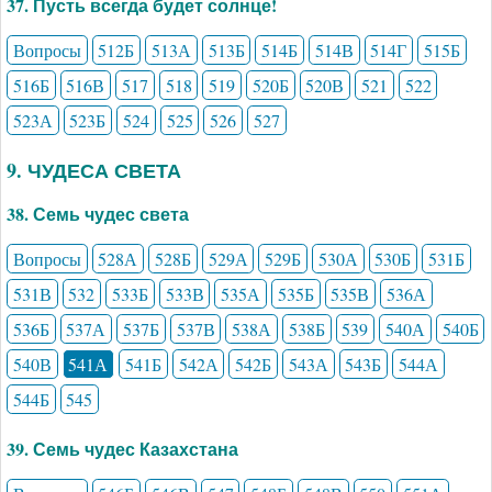
37. Пусть всегда будет солнце!
Вопросы
512Б
513А
513Б
514Б
514В
514Г
515Б
516Б
516В
517
518
519
520Б
520В
521
522
523А
523Б
524
525
526
527
9. ЧУДЕСА СВЕТА
38. Семь чудес света
Вопросы
528А
528Б
529А
529Б
530А
530Б
531Б
531В
532
533Б
533В
535А
535Б
535В
536А
536Б
537А
537Б
537В
538А
538Б
539
540А
540Б
540В
541А
541Б
542А
542Б
543А
543Б
544А
544Б
545
39. Семь чудес Казахстана