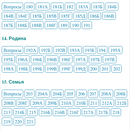
Вопросы
180
181А
181Б
182
183А
183Б
184Б
184В
184Г
185Б
185В
185Г
185Д
186Б
186В
187Б
188Б
188В
188Г
189
190
191
14. Родина
Вопросы
192А
192Б
192В
193А
193Б
194
195А
195Б
196А
196Б
196В
196Г
197А
197Б
197В
198А
198Б
199Б
199В
199Г
199Д
200
201
202
15. Семья
Вопросы
203
204А
204Б
205
206
207
208А
208Б
208В
208Г
209А
209Б
210А
210Б
211
212А
212Б
213
214Б
215
216Б
216В
216Г
217А
217Б
218
219
220
221