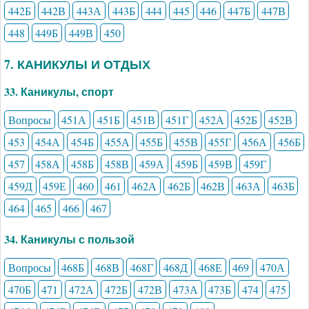
442Б
442В
443А
443Б
444
445
446
447Б
447В
448
449Б
449В
450
7. КАНИКУЛЫ И ОТДЫХ
33. Каникулы, спорт
Вопросы
451А
451Б
451В
451Г
452А
452Б
452В
453
454А
454Б
455А
455Б
455В
455Г
456А
456Б
457
458А
458Б
458В
459А
459Б
459В
459Г
459Д
459Е
460
461
462А
462Б
462В
463А
463Б
464
465
466
467
34. Каникулы с пользой
Вопросы
468Б
468В
468Г
468Д
468Е
469
470А
470Б
471
472А
472Б
472В
473А
473Б
474
475