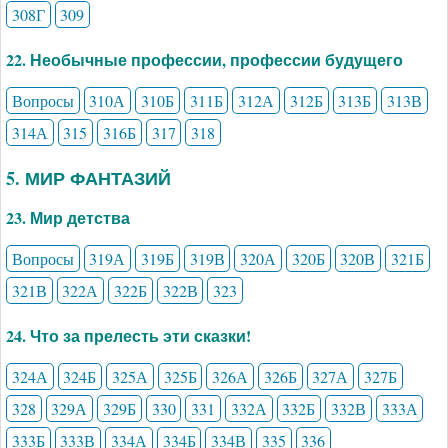
308Г
309
22. Необычные профессии, профессии будущего
Вопросы
310А
310Б
311Б
312А
312Б
313Б
313В
314А
315
316Б
317
318
5. МИР ФАНТАЗИЙ
23. Мир детства
Вопросы
319А
319Б
319В
320А
320Б
320В
321Б
321В
322А
322Б
322В
323
24. Что за прелесть эти сказки!
324А
324Б
325А
325Б
326А
326Б
327А
327Б
328
329А
329Б
330
331
332А
332Б
332В
333А
333Б
333В
334А
334Б
334В
335
336