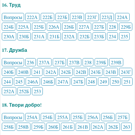
16. Труд
Вопросы
222А
222Б
223Б
223В
223Г
223Д
224А
224Б
225А
225Б
226А
226Б
227А
227Б
228
229Б
230А
230Б
231А
231Б
232А
232Б
233Б
234
235
17. Дружба
Вопросы
236
237А
237Б
237В
238
239Б
239В
240Б
240В
241
242А
242Б
242В
243Б
243В
243Г
244
245
246А
246Б
247А
247Б
248
249
250
251
252А
252Б
253
18. Твори добро!
Вопросы
254А
254Б
255А
255Б
256А
256Б
257Б
258Б
258В
259Б
260Б
261Б
261В
262А
262Б
263