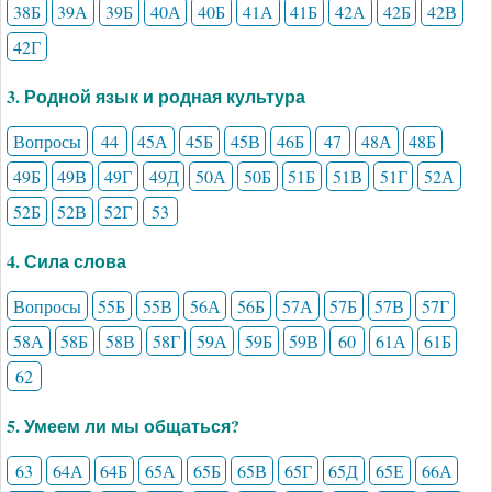
38Б
39А
39Б
40А
40Б
41А
41Б
42А
42Б
42В
42Г
3. Родной язык и родная культура
Вопросы
44
45А
45Б
45В
46Б
47
48А
48Б
49Б
49В
49Г
49Д
50А
50Б
51Б
51В
51Г
52А
52Б
52В
52Г
53
4. Сила слова
Вопросы
55Б
55В
56А
56Б
57А
57Б
57В
57Г
58А
58Б
58В
58Г
59А
59Б
59В
60
61А
61Б
62
5. Умеем ли мы общаться?
63
64А
64Б
65А
65Б
65В
65Г
65Д
65Е
66А