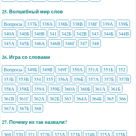
25. Волшебный мир слов
Вопросы
337Б
338А
338Б
338В
338Г
339А
339Б
340А
340Б
340В
341
342Б
342В
343
344Б
344В
345А
345Б
346А
346В
346Г
347
348
26. Игра со словами
Вопросы
349Б
349В
349Г
350А
351А
351Б
352
353Б
353В
354
355
356А
356Б
357А
357Б
357В
358А
358Б
359А
359Б
360А
360Б
361А
361Б
361В
361Г
362А
362Б
363
364А
364Б
365
366
367А
367Б
368
27. Почему их так назвали?
369
370
371
372Б
373А
373Б
374Б
375А
375Б