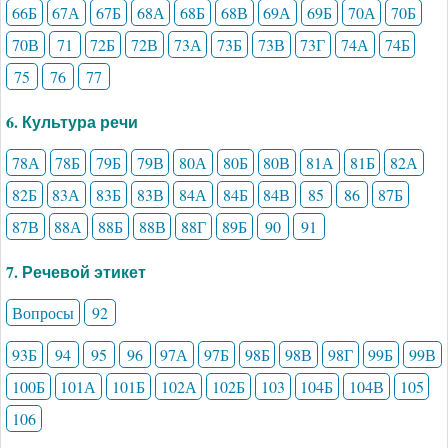
66Б
67А
67Б
68А
68Б
68В
69А
69Б
70А
70Б
70В
71
72Б
72В
73А
73Б
73В
73Г
74А
74Б
75
76
77
6. Культура речи
78А
78Б
79Б
79В
80А
80Б
80В
81А
81Б
82А
82Б
83А
83Б
83В
84А
84Б
84В
85
86
87Б
87В
88А
88Б
88В
88Г
89Б
90
91
7. Речевой этикет
Вопросы
92
93Б
94
95
96
97А
97Б
98Б
98В
98Г
99Б
99В
100Б
101А
101Б
102А
102Б
103
104Б
104В
105
106