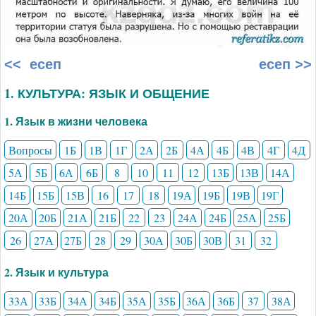
<< есеп
есеп >>
1. КУЛЬТУРА: ЯЗЫК И ОБЩЕНИЕ
1. Язык в жизни человека
Вопросы
1Б
1В
1Г
2А
2Б
4А
4Б
4В
4Г
4Д
5А
5Б
6А
6Б
8
10
11
12
13Б
13В
14А
14Б
15Б
15В
16
17
18
19А
19Б
19В
19Г
20А
20Б
21А
21Б
22
23
24А
24Б
25А
25Б
26
27А
27Б
28
29
30А
30Б
30В
31
32
2. Язык и культура
33А
33Б
34А
34Б
35А
35Б
36А
36Б
37
38А