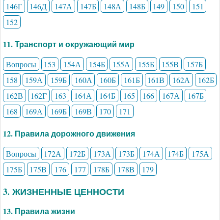
146Г
146Д
147А
147Б
148А
148Б
149
150
151
152
11. Транспорт и окружающий мир
Вопросы
153
154А
154Б
155А
155Б
155В
157Б
158
159А
159Б
160А
160Б
161Б
161В
162А
162Б
162В
162Г
163
164А
164Б
165
166
167А
167Б
168
169А
169Б
169В
170
171
12. Правила дорожного движения
Вопросы
172А
172Б
173А
173Б
174А
174Б
175А
175Б
175В
176
177
178Б
178В
179
3. ЖИЗНЕННЫЕ ЦЕННОСТИ
13. Правила жизни