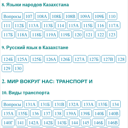
8. Языки народов Казахстана
Вопросы
107
108А
108Б
108В
109А
109Б
110
111
112Б
113А
113Б
114
115А
115Б
116
117А
117Б
118А
118Б
119А
119Б
120
121
122
123
9. Русский язык в Казахстане
124Б
125А
125Б
126А
126Б
127А
127Б
127В
128
129
130
2. МИР ВОКРУГ НАС: ТРАНСПОРТ И
10. Виды транспорта
Вопросы
131А
131Б
131В
132А
133А
133Б
134
135А
135Б
136
137
138
139А
139Б
140Б
140В
140Г
141
142А
142Б
143Б
144
145
146Б
146В