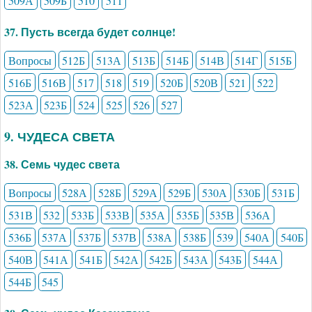
509А
509Б
510
511
37. Пусть всегда будет солнце!
Вопросы
512Б
513А
513Б
514Б
514В
514Г
515Б
516Б
516В
517
518
519
520Б
520В
521
522
523А
523Б
524
525
526
527
9. ЧУДЕСА СВЕТА
38. Семь чудес света
Вопросы
528А
528Б
529А
529Б
530А
530Б
531Б
531В
532
533Б
533В
535А
535Б
535В
536А
536Б
537А
537Б
537В
538А
538Б
539
540А
540Б
540В
541А
541Б
542А
542Б
543А
543Б
544А
544Б
545