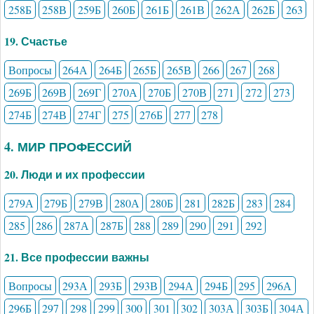
258Б
258В
259Б
260Б
261Б
261В
262А
262Б
263
19. Счастье
Вопросы
264А
264Б
265Б
265В
266
267
268
269Б
269В
269Г
270А
270Б
270В
271
272
273
274Б
274В
274Г
275
276Б
277
278
4. МИР ПРОФЕССИЙ
20. Люди и их профессии
279А
279Б
279В
280А
280Б
281
282Б
283
284
285
286
287А
287Б
288
289
290
291
292
21. Все профессии важны
Вопросы
293А
293Б
293В
294А
294Б
295
296А
296Б
297
298
299
300
301
302
303А
303Б
304А