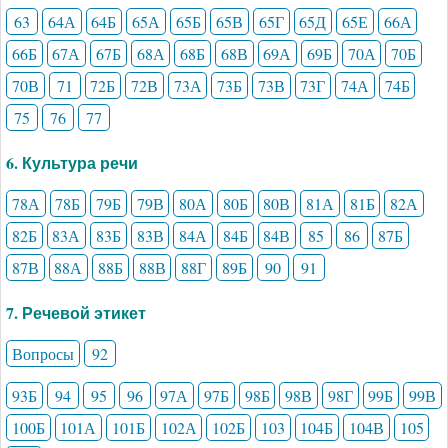
63
64А
64Б
65А
65Б
65В
65Г
65Д
65Е
66А
66Б
67А
67Б
68А
68Б
68В
69А
69Б
70А
70Б
70В
71
72Б
72В
73А
73Б
73В
73Г
74А
74Б
75
76
77
6. Культура речи
78А
78Б
79Б
79В
80А
80Б
80В
81А
81Б
82А
82Б
83А
83Б
83В
84А
84Б
84В
85
86
87Б
87В
88А
88Б
88В
88Г
89Б
90
91
7. Речевой этикет
Вопросы
92
93Б
94
95
96
97А
97Б
98Б
98В
98Г
99Б
99В
100Б
101А
101Б
102А
102Б
103
104Б
104В
105