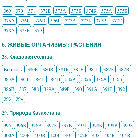
369
370
371
372Б
373А
373Б
374Б
375А
375Б
376А
376Б
376В
376Г
377А
377Б
377В
377Г
378А
378Б
379
6. ЖИВЫЕ ОРГАНИЗМЫ: РАСТЕНИЯ
28. Кладовая солнца
Вопросы
380Б
380В
381Б
381В
381Г
382Б
382В
383А
383Б
384Б
384В
385А
385Б
386А
386Б
386В
387
388
389А
389Б
390
391А
391Б
392
393
394
29. Природа Казахстана
395
396Б
396В
397Б
397В
397Г
398Б
398В
399Б
400А
400Б
400В
400Г
401
402Б
403
404Б
404В