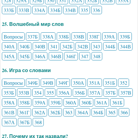
328
329А
329Б
330
331
332А
332Б
332В
333А
333Б
333В
334А
334Б
334В
335
336
25. Волшебный мир слов
Вопросы
337Б
338А
338Б
338В
338Г
339А
339Б
340А
340Б
340В
341
342Б
342В
343
344Б
344В
345А
345Б
346А
346В
346Г
347
348
26. Игра со словами
Вопросы
349Б
349В
349Г
350А
351А
351Б
352
353Б
353В
354
355
356А
356Б
357А
357Б
357В
358А
358Б
359А
359Б
360А
360Б
361А
361Б
361В
361Г
362А
362Б
363
364А
364Б
365
366
367А
367Б
368
27. Почему их так назвали?