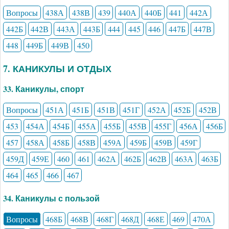
Вопросы
438А
438В
439
440А
440Б
441
442А
442Б
442В
443А
443Б
444
445
446
447Б
447В
448
449Б
449В
450
7. КАНИКУЛЫ И ОТДЫХ
33. Каникулы, спорт
Вопросы
451А
451Б
451В
451Г
452А
452Б
452В
453
454А
454Б
455А
455Б
455В
455Г
456А
456Б
457
458А
458Б
458В
459А
459Б
459В
459Г
459Д
459Е
460
461
462А
462Б
462В
463А
463Б
464
465
466
467
34. Каникулы с пользой
Вопросы
468Б
468В
468Г
468Д
468Е
469
470А