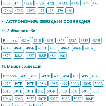
470Б
471
472А
472Б
472В
473А
473Б
474
475
476А
476Б
476В
477
478
479
480
8. АСТРОНОМИЯ: ЗВЁЗДЫ И СОЗВЕЗДИЯ
35. Звёздное небо
Вопросы
481А
481Б
481В
482Б
483А
483Б
483В
484Б
484В
485Б
485В
485Г
486А
486Б
487А
487Б
488А
488Б
488В
489
490
36. В мире созвездий
Вопросы
491
492Б
492В
493
494
495
496
497А
497Б
497В
497Г
498А
498Б
499
500А
500Б
500В
501Б
501В
501Г
502
503Б
503В
503Г
504
505
506А
506Б
507Б
507В
507Г
508А
508Б
508В