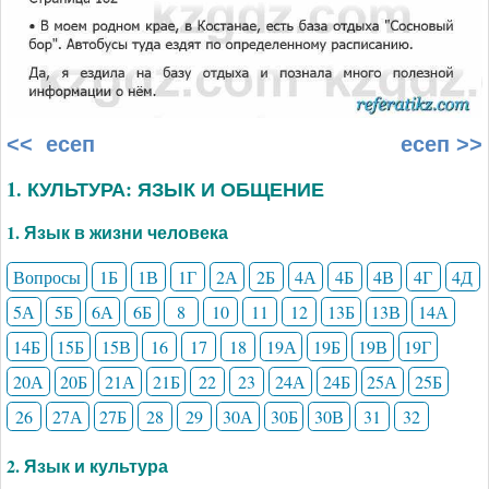
<< есеп
есеп >>
1. КУЛЬТУРА: ЯЗЫК И ОБЩЕНИЕ
1. Язык в жизни человека
Вопросы
1Б
1В
1Г
2А
2Б
4А
4Б
4В
4Г
4Д
5А
5Б
6А
6Б
8
10
11
12
13Б
13В
14А
14Б
15Б
15В
16
17
18
19А
19Б
19В
19Г
20А
20Б
21А
21Б
22
23
24А
24Б
25А
25Б
26
27А
27Б
28
29
30А
30Б
30В
31
32
2. Язык и культура