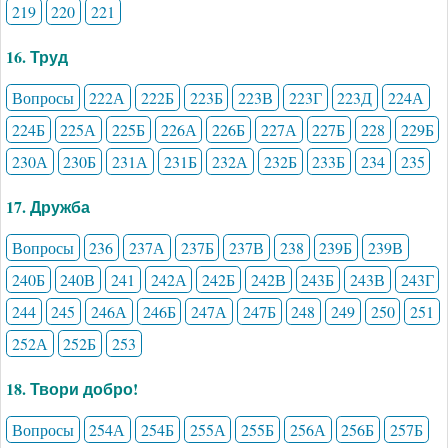
219
220
221
16. Труд
Вопросы
222А
222Б
223Б
223В
223Г
223Д
224А
224Б
225А
225Б
226А
226Б
227А
227Б
228
229Б
230А
230Б
231А
231Б
232А
232Б
233Б
234
235
17. Дружба
Вопросы
236
237А
237Б
237В
238
239Б
239В
240Б
240В
241
242А
242Б
242В
243Б
243В
243Г
244
245
246А
246Б
247А
247Б
248
249
250
251
252А
252Б
253
18. Твори добро!
Вопросы
254А
254Б
255А
255Б
256А
256Б
257Б