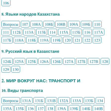
106
8. Языки народов Казахстана
Вопросы
107
108А
108Б
108В
109А
109Б
110
111
112Б
113А
113Б
114
115А
115Б
116
117А
117Б
118А
118Б
119А
119Б
120
121
122
123
9. Русский язык в Казахстане
124Б
125А
125Б
126А
126Б
127А
127Б
127В
128
129
130
2. МИР ВОКРУГ НАС: ТРАНСПОРТ И
10. Виды транспорта
Вопросы
131А
131Б
131В
132А
133А
133Б
134
135А
135Б
136
137
138
139А
139Б
140Б
140В