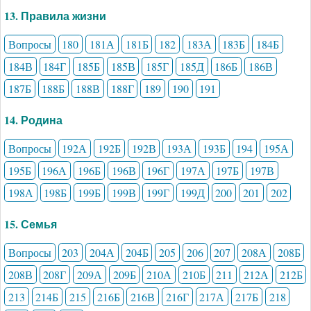
13. Правила жизни
Вопросы
180
181А
181Б
182
183А
183Б
184Б
184В
184Г
185Б
185В
185Г
185Д
186Б
186В
187Б
188Б
188В
188Г
189
190
191
14. Родина
Вопросы
192А
192Б
192В
193А
193Б
194
195А
195Б
196А
196Б
196В
196Г
197А
197Б
197В
198А
198Б
199Б
199В
199Г
199Д
200
201
202
15. Семья
Вопросы
203
204А
204Б
205
206
207
208А
208Б
208В
208Г
209А
209Б
210А
210Б
211
212А
212Б
213
214Б
215
216Б
216В
216Г
217А
217Б
218