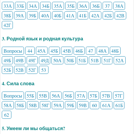
33А
33Б
34А
34Б
35А
35Б
36А
36Б
37
38А
38Б
39А
39Б
40А
40Б
41А
41Б
42А
42Б
42В
42Г
3. Родной язык и родная культура
Вопросы
44
45А
45Б
45В
46Б
47
48А
48Б
49Б
49В
49Г
49Д
50А
50Б
51Б
51В
51Г
52А
52Б
52В
52Г
53
4. Сила слова
Вопросы
55Б
55В
56А
56Б
57А
57Б
57В
57Г
58А
58Б
58В
58Г
59А
59Б
59В
60
61А
61Б
62
5. Умеем ли мы общаться?