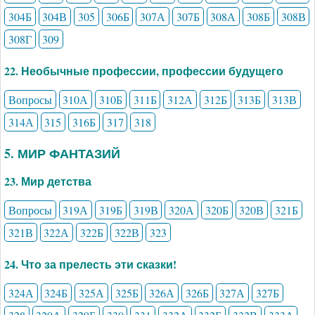
304Б
304В
305
306Б
307А
307Б
308А
308Б
308В
308Г
309
22. Необычные профессии, профессии будущего
Вопросы
310А
310Б
311Б
312А
312Б
313Б
313В
314А
315
316Б
317
318
5. МИР ФАНТАЗИЙ
23. Мир детства
Вопросы
319А
319Б
319В
320А
320Б
320В
321Б
321В
322А
322Б
322В
323
24. Что за прелесть эти сказки!
324А
324Б
325А
325Б
326А
326Б
327А
327Б