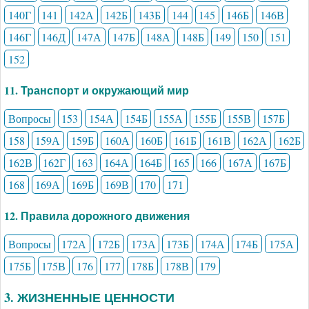
140Г
141
142А
142Б
143Б
144
145
146Б
146В
146Г
146Д
147А
147Б
148А
148Б
149
150
151
152
11. Транспорт и окружающий мир
Вопросы
153
154А
154Б
155А
155Б
155В
157Б
158
159А
159Б
160А
160Б
161Б
161В
162А
162Б
162В
162Г
163
164А
164Б
165
166
167А
167Б
168
169А
169Б
169В
170
171
12. Правила дорожного движения
Вопросы
172А
172Б
173А
173Б
174А
174Б
175А
175Б
175В
176
177
178Б
178В
179
3. ЖИЗНЕННЫЕ ЦЕННОСТИ