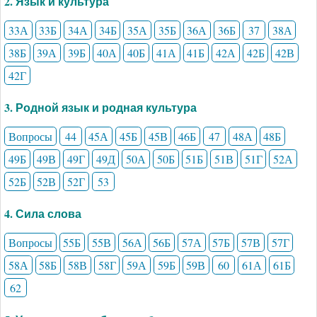
2. Язык и культура
33А
33Б
34А
34Б
35А
35Б
36А
36Б
37
38А
38Б
39А
39Б
40А
40Б
41А
41Б
42А
42Б
42В
42Г
3. Родной язык и родная культура
Вопросы
44
45А
45Б
45В
46Б
47
48А
48Б
49Б
49В
49Г
49Д
50А
50Б
51Б
51В
51Г
52А
52Б
52В
52Г
53
4. Сила слова
Вопросы
55Б
55В
56А
56Б
57А
57Б
57В
57Г
58А
58Б
58В
58Г
59А
59Б
59В
60
61А
61Б
62