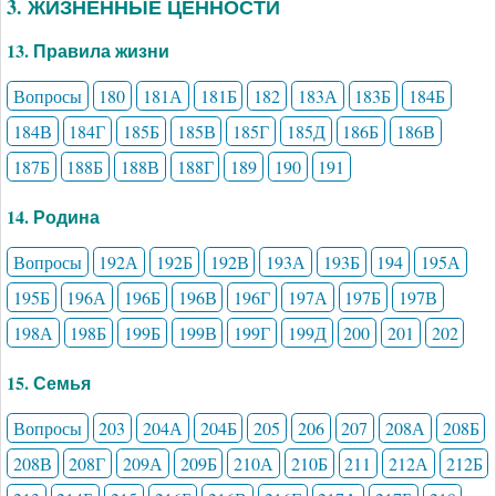
3. ЖИЗНЕННЫЕ ЦЕННОСТИ
13. Правила жизни
Вопросы
180
181А
181Б
182
183А
183Б
184Б
184В
184Г
185Б
185В
185Г
185Д
186Б
186В
187Б
188Б
188В
188Г
189
190
191
14. Родина
Вопросы
192А
192Б
192В
193А
193Б
194
195А
195Б
196А
196Б
196В
196Г
197А
197Б
197В
198А
198Б
199Б
199В
199Г
199Д
200
201
202
15. Семья
Вопросы
203
204А
204Б
205
206
207
208А
208Б
208В
208Г
209А
209Б
210А
210Б
211
212А
212Б