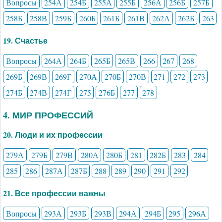
Вопросы
254А
254Б
255А
255Б
256А
256Б
257Б
258Б
258В
259Б
260Б
261Б
261В
262А
262Б
263
19. Счастье
Вопросы
264А
264Б
265Б
265В
266
267
268
269Б
269В
269Г
270А
270Б
270В
271
272
273
274Б
274В
274Г
275
276Б
277
278
4. МИР ПРОФЕССИЙ
20. Люди и их профессии
279А
279Б
279В
280А
280Б
281
282Б
283
284
285
286
287А
287Б
288
289
290
291
292
21. Все профессии важны
Вопросы
293А
293Б
293В
294А
294Б
295
296А