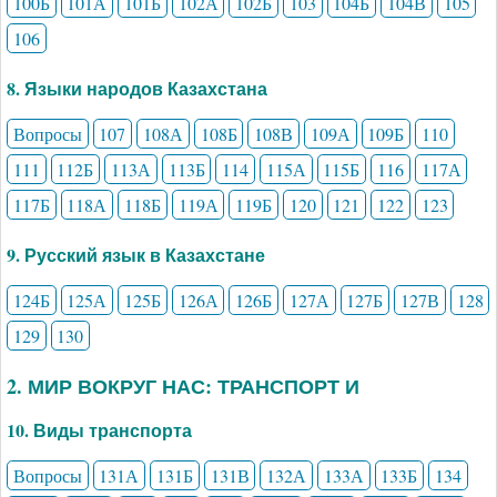
100Б
101А
101Б
102А
102Б
103
104Б
104В
105
106
8. Языки народов Казахстана
Вопросы
107
108А
108Б
108В
109А
109Б
110
111
112Б
113А
113Б
114
115А
115Б
116
117А
117Б
118А
118Б
119А
119Б
120
121
122
123
9. Русский язык в Казахстане
124Б
125А
125Б
126А
126Б
127А
127Б
127В
128
129
130
2. МИР ВОКРУГ НАС: ТРАНСПОРТ И
10. Виды транспорта
Вопросы
131А
131Б
131В
132А
133А
133Б
134