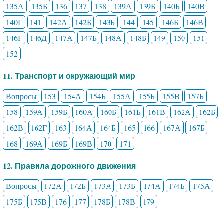
135А
135Б
136
137
138
139А
139Б
140Б
140В
140Г
141
142А
142Б
143Б
144
145
146Б
146В
146Г
146Д
147А
147Б
148А
148Б
149
150
151
152
11. Транспорт и окружающий мир
Вопросы
153
154А
154Б
155А
155Б
155В
157Б
158
159А
159Б
160А
160Б
161Б
161В
162А
162Б
162В
162Г
163
164А
164Б
165
166
167А
167Б
168
169А
169Б
169В
170
171
12. Правила дорожного движения
Вопросы
172А
172Б
173А
173Б
174А
174Б
175А
175Б
175В
176
177
178Б
178В
179