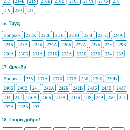
213
214Б
215
216Б
216В
216Г
217А
217Б
218
219
220
221
16. Труд
Вопросы
222А
222Б
223Б
223В
223Г
223Д
224А
224Б
225А
225Б
226А
226Б
227А
227Б
228
229Б
230А
230Б
231А
231Б
232А
232Б
233Б
234
235
17. Дружба
Вопросы
236
237А
237Б
237В
238
239Б
239В
240Б
240В
241
242А
242Б
242В
243Б
243В
243Г
244
245
246А
246Б
247А
247Б
248
249
250
251
252А
252Б
253
18. Твори добро!