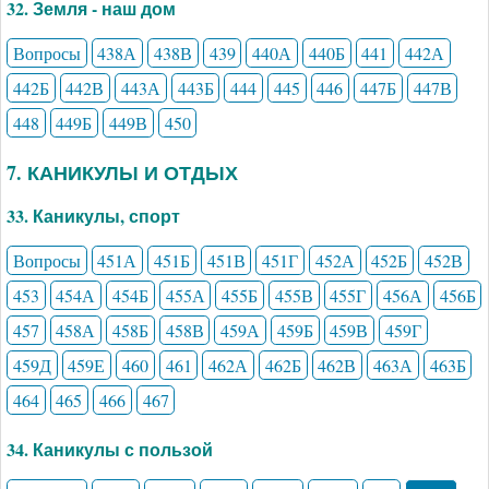
32. Земля - наш дом
Вопросы
438А
438В
439
440А
440Б
441
442А
442Б
442В
443А
443Б
444
445
446
447Б
447В
448
449Б
449В
450
7. КАНИКУЛЫ И ОТДЫХ
33. Каникулы, спорт
Вопросы
451А
451Б
451В
451Г
452А
452Б
452В
453
454А
454Б
455А
455Б
455В
455Г
456А
456Б
457
458А
458Б
458В
459А
459Б
459В
459Г
459Д
459Е
460
461
462А
462Б
462В
463А
463Б
464
465
466
467
34. Каникулы с пользой