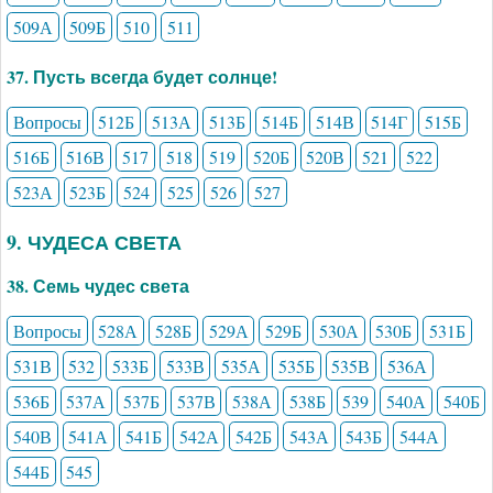
509А
509Б
510
511
37. Пусть всегда будет солнце!
Вопросы
512Б
513А
513Б
514Б
514В
514Г
515Б
516Б
516В
517
518
519
520Б
520В
521
522
523А
523Б
524
525
526
527
9. ЧУДЕСА СВЕТА
38. Семь чудес света
Вопросы
528А
528Б
529А
529Б
530А
530Б
531Б
531В
532
533Б
533В
535А
535Б
535В
536А
536Б
537А
537Б
537В
538А
538Б
539
540А
540Б
540В
541А
541Б
542А
542Б
543А
543Б
544А
544Б
545