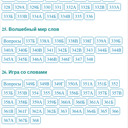
328
329А
329Б
330
331
332А
332Б
332В
333А
333Б
333В
334А
334Б
334В
335
336
25. Волшебный мир слов
Вопросы
337Б
338А
338Б
338В
338Г
339А
339Б
340А
340Б
340В
341
342Б
342В
343
344Б
344В
345А
345Б
346А
346В
346Г
347
348
26. Игра со словами
Вопросы
349Б
349В
349Г
350А
351А
351Б
352
353Б
353В
354
355
356А
356Б
357А
357Б
357В
358А
358Б
359А
359Б
360А
360Б
361А
361Б
361В
361Г
362А
362Б
363
364А
364Б
365
366
367А
367Б
368