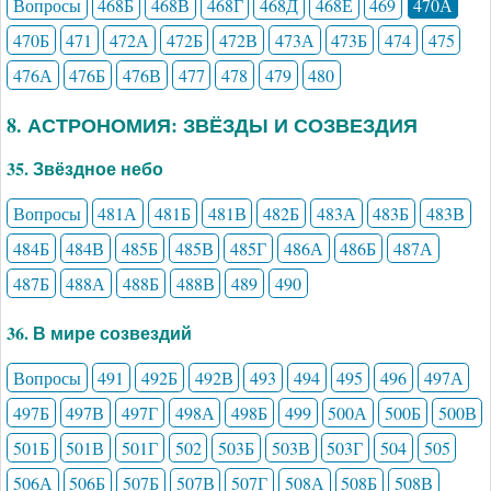
Вопросы
468Б
468В
468Г
468Д
468Е
469
470А
470Б
471
472А
472Б
472В
473А
473Б
474
475
476А
476Б
476В
477
478
479
480
8. АСТРОНОМИЯ: ЗВЁЗДЫ И СОЗВЕЗДИЯ
35. Звёздное небо
Вопросы
481А
481Б
481В
482Б
483А
483Б
483В
484Б
484В
485Б
485В
485Г
486А
486Б
487А
487Б
488А
488Б
488В
489
490
36. В мире созвездий
Вопросы
491
492Б
492В
493
494
495
496
497А
497Б
497В
497Г
498А
498Б
499
500А
500Б
500В
501Б
501В
501Г
502
503Б
503В
503Г
504
505
506А
506Б
507Б
507В
507Г
508А
508Б
508В