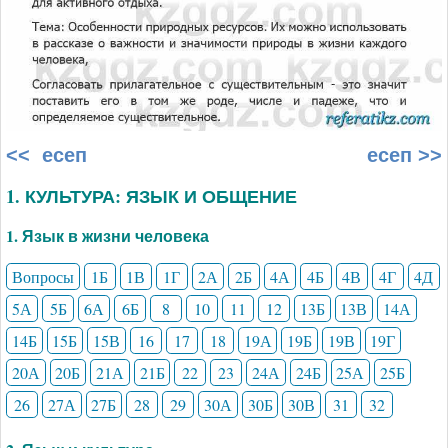
<< есеп
есеп >>
1. КУЛЬТУРА: ЯЗЫК И ОБЩЕНИЕ
1. Язык в жизни человека
Вопросы
1Б
1В
1Г
2А
2Б
4А
4Б
4В
4Г
4Д
5А
5Б
6А
6Б
8
10
11
12
13Б
13В
14А
14Б
15Б
15В
16
17
18
19А
19Б
19В
19Г
20А
20Б
21А
21Б
22
23
24А
24Б
25А
25Б
26
27А
27Б
28
29
30А
30Б
30В
31
32