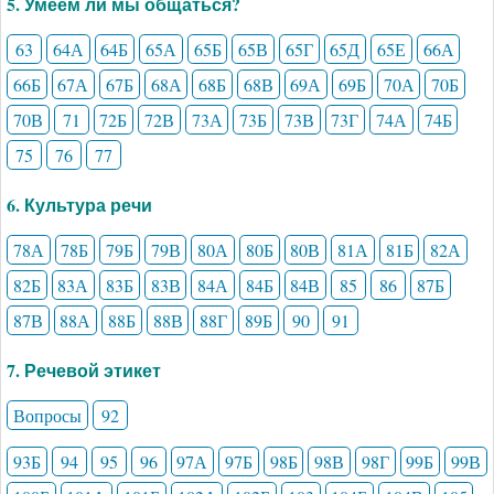
5. Умеем ли мы общаться?
63
64А
64Б
65А
65Б
65В
65Г
65Д
65Е
66А
66Б
67А
67Б
68А
68Б
68В
69А
69Б
70А
70Б
70В
71
72Б
72В
73А
73Б
73В
73Г
74А
74Б
75
76
77
6. Культура речи
78А
78Б
79Б
79В
80А
80Б
80В
81А
81Б
82А
82Б
83А
83Б
83В
84А
84Б
84В
85
86
87Б
87В
88А
88Б
88В
88Г
89Б
90
91
7. Речевой этикет
Вопросы
92
93Б
94
95
96
97А
97Б
98Б
98В
98Г
99Б
99В