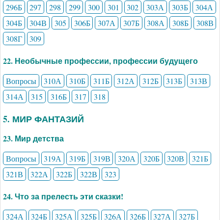
296Б
297
298
299
300
301
302
303А
303Б
304А
304Б
304В
305
306Б
307А
307Б
308А
308Б
308В
308Г
309
22. Необычные профессии, профессии будущего
Вопросы
310А
310Б
311Б
312А
312Б
313Б
313В
314А
315
316Б
317
318
5. МИР ФАНТАЗИЙ
23. Мир детства
Вопросы
319А
319Б
319В
320А
320Б
320В
321Б
321В
322А
322Б
322В
323
24. Что за прелесть эти сказки!
324А
324Б
325А
325Б
326А
326Б
327А
327Б