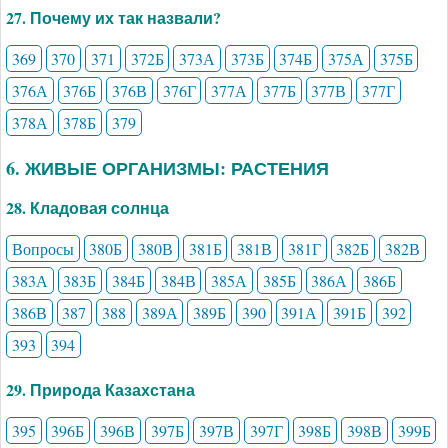
27. Почему их так назвали?
369
370
371
372Б
373А
373Б
374Б
375А
375Б
376А
376Б
376В
376Г
377А
377Б
377В
377Г
378А
378Б
379
6. ЖИВЫЕ ОРГАНИЗМЫ: РАСТЕНИЯ
28. Кладовая солнца
Вопросы
380Б
380В
381Б
381В
381Г
382Б
382В
383А
383Б
384Б
384В
385А
385Б
386А
386Б
386В
387
388
389А
389Б
390
391А
391Б
392
393
394
29. Природа Казахстана
395
396Б
396В
397Б
397В
397Г
398Б
398В
399Б