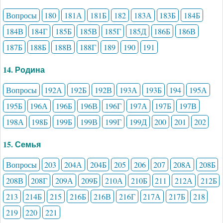
Вопросы
180
181А
181Б
182
183А
183Б
184Б
184В
184Г
185Б
185В
185Г
185Д
186Б
186В
187Б
188Б
188В
188Г
189
190
191
14. Родина
Вопросы
192А
192Б
192В
193А
193Б
194
195А
195Б
196А
196Б
196В
196Г
197А
197Б
197В
198А
198Б
199Б
199В
199Г
199Д
200
201
202
15. Семья
Вопросы
203
204А
204Б
205
206
207
208А
208Б
208В
208Г
209А
209Б
210А
210Б
211
212А
212Б
213
214Б
215
216Б
216В
216Г
217А
217Б
218
219
220
221