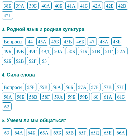
38Б
39А
39Б
40А
40Б
41А
41Б
42А
42Б
42В
42Г
3. Родной язык и родная культура
Вопросы
44
45А
45Б
45В
46Б
47
48А
48Б
49Б
49В
49Г
49Д
50А
50Б
51Б
51В
51Г
52А
52Б
52В
52Г
53
4. Сила слова
Вопросы
55Б
55В
56А
56Б
57А
57Б
57В
57Г
58А
58Б
58В
58Г
59А
59Б
59В
60
61А
61Б
62
5. Умеем ли мы общаться?
63
64А
64Б
65А
65Б
65В
65Г
65Д
65Е
66А