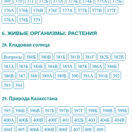
369
370
371
372Б
373А
373Б
374Б
375А
375Б
376А
376Б
376В
376Г
377А
377Б
377В
377Г
378А
378Б
379
6. ЖИВЫЕ ОРГАНИЗМЫ: РАСТЕНИЯ
28. Кладовая солнца
Вопросы
380Б
380В
381Б
381В
381Г
382Б
382В
383А
383Б
384Б
384В
385А
385Б
386А
386Б
386В
387
388
389А
389Б
390
391А
391Б
392
393
394
29. Природа Казахстана
395
396Б
396В
397Б
397В
397Г
398Б
398В
399Б
400А
400Б
400В
400Г
401
402Б
403
404Б
404В
404Г
405
406Б
406В
406Г
407
408
409