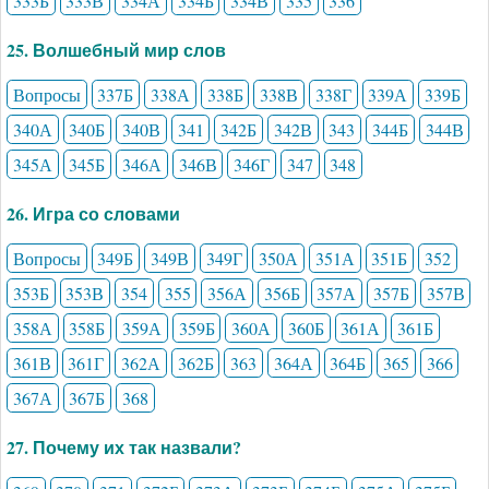
333Б
333В
334А
334Б
334В
335
336
25. Волшебный мир слов
Вопросы
337Б
338А
338Б
338В
338Г
339А
339Б
340А
340Б
340В
341
342Б
342В
343
344Б
344В
345А
345Б
346А
346В
346Г
347
348
26. Игра со словами
Вопросы
349Б
349В
349Г
350А
351А
351Б
352
353Б
353В
354
355
356А
356Б
357А
357Б
357В
358А
358Б
359А
359Б
360А
360Б
361А
361Б
361В
361Г
362А
362Б
363
364А
364Б
365
366
367А
367Б
368
27. Почему их так назвали?