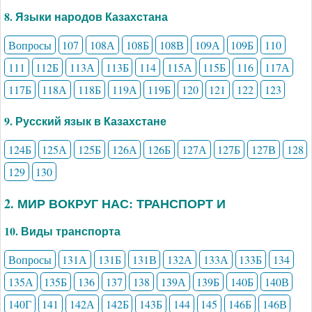
8. Языки народов Казахстана
Вопросы
107
108А
108Б
108В
109А
109Б
110
111
112Б
113А
113Б
114
115А
115Б
116
117А
117Б
118А
118Б
119А
119Б
120
121
122
123
9. Русский язык в Казахстане
124Б
125А
125Б
126А
126Б
127А
127Б
127В
128
129
130
2. МИР ВОКРУГ НАС: ТРАНСПОРТ И
10. Виды транспорта
Вопросы
131А
131Б
131В
132А
133А
133Б
134
135А
135Б
136
137
138
139А
139Б
140Б
140В
140Г
141
142А
142Б
143Б
144
145
146Б
146В