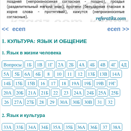
<< есеп
есеп >>
1. КУЛЬТУРА: ЯЗЫК И ОБЩЕНИЕ
1. Язык в жизни человека
Вопросы
1Б
1В
1Г
2А
2Б
4А
4Б
4В
4Г
4Д
5А
5Б
6А
6Б
8
10
11
12
13Б
13В
14А
14Б
15Б
15В
16
17
18
19А
19Б
19В
19Г
20А
20Б
21А
21Б
22
23
24А
24Б
25А
25Б
26
27А
27Б
28
29
30А
30Б
30В
31
32
2. Язык и культура
33А
33Б
34А
34Б
35А
35Б
36А
36Б
37
38А