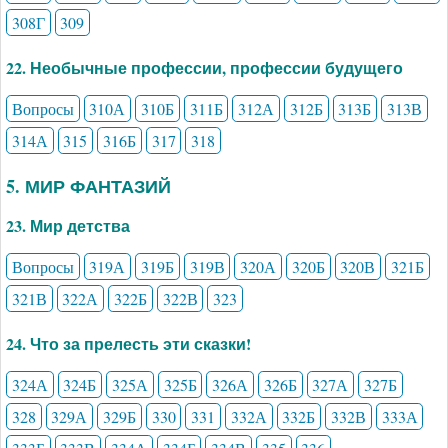
308Г
309
22. Необычные профессии, профессии будущего
Вопросы
310А
310Б
311Б
312А
312Б
313Б
313В
314А
315
316Б
317
318
5. МИР ФАНТАЗИЙ
23. Мир детства
Вопросы
319А
319Б
319В
320А
320Б
320В
321Б
321В
322А
322Б
322В
323
24. Что за прелесть эти сказки!
324А
324Б
325А
325Б
326А
326Б
327А
327Б
328
329А
329Б
330
331
332А
332Б
332В
333А