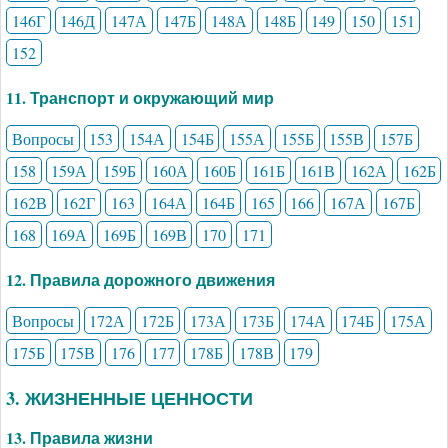
146Г
146Д
147А
147Б
148А
148Б
149
150
151
152
11. Транспорт и окружающий мир
Вопросы
153
154А
154Б
155А
155Б
155В
157Б
158
159А
159Б
160А
160Б
161Б
161В
162А
162Б
162В
162Г
163
164А
164Б
165
166
167А
167Б
168
169А
169Б
169В
170
171
12. Правила дорожного движения
Вопросы
172А
172Б
173А
173Б
174А
174Б
175А
175Б
175В
176
177
178Б
178В
179
3. ЖИЗНЕННЫЕ ЦЕННОСТИ
13. Правила жизни