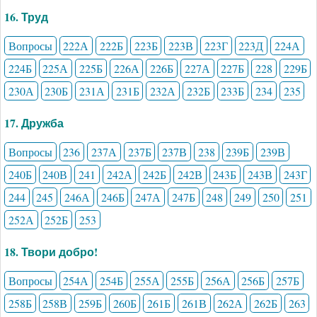
16. Труд
Вопросы
222А
222Б
223Б
223В
223Г
223Д
224А
224Б
225А
225Б
226А
226Б
227А
227Б
228
229Б
230А
230Б
231А
231Б
232А
232Б
233Б
234
235
17. Дружба
Вопросы
236
237А
237Б
237В
238
239Б
239В
240Б
240В
241
242А
242Б
242В
243Б
243В
243Г
244
245
246А
246Б
247А
247Б
248
249
250
251
252А
252Б
253
18. Твори добро!
Вопросы
254А
254Б
255А
255Б
256А
256Б
257Б
258Б
258В
259Б
260Б
261Б
261В
262А
262Б
263