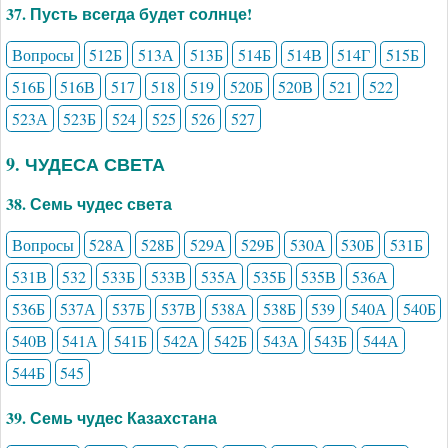
37. Пусть всегда будет солнце!
Вопросы
512Б
513А
513Б
514Б
514В
514Г
515Б
516Б
516В
517
518
519
520Б
520В
521
522
523А
523Б
524
525
526
527
9. ЧУДЕСА СВЕТА
38. Семь чудес света
Вопросы
528А
528Б
529А
529Б
530А
530Б
531Б
531В
532
533Б
533В
535А
535Б
535В
536А
536Б
537А
537Б
537В
538А
538Б
539
540А
540Б
540В
541А
541Б
542А
542Б
543А
543Б
544А
544Б
545
39. Семь чудес Казахстана