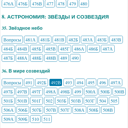
476А
476Б
476В
477
478
479
480
8. АСТРОНОМИЯ: ЗВЁЗДЫ И СОЗВЕЗДИЯ
35. Звёздное небо
Вопросы
481А
481Б
481В
482Б
483А
483Б
483В
484Б
484В
485Б
485В
485Г
486А
486Б
487А
487Б
488А
488Б
488В
489
490
36. В мире созвездий
Вопросы
491
492Б
492В
493
494
495
496
497А
497Б
497В
497Г
498А
498Б
499
500А
500Б
500В
501Б
501В
501Г
502
503Б
503В
503Г
504
505
506А
506Б
507Б
507В
507Г
508А
508Б
508В
509А
509Б
510
511