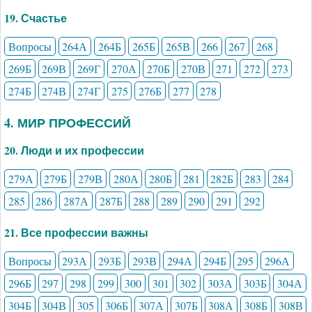
19. Счастье
Вопросы
264А
264Б
265Б
265В
266
267
268
269Б
269В
269Г
270А
270Б
270В
271
272
273
274Б
274В
274Г
275
276Б
277
278
4. МИР ПРОФЕССИЙ
20. Люди и их профессии
279А
279Б
279В
280А
280Б
281
282Б
283
284
285
286
287А
287Б
288
289
290
291
292
21. Все профессии важны
Вопросы
293А
293Б
293В
294А
294Б
295
296А
296Б
297
298
299
300
301
302
303А
303Б
304А
304Б
304В
305
306Б
307А
307Б
308А
308Б
308В