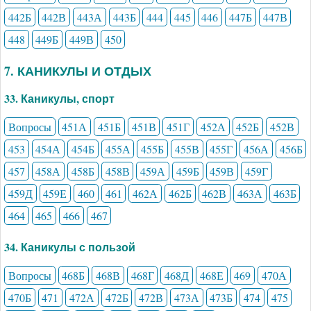
442Б
442В
443А
443Б
444
445
446
447Б
447В
448
449Б
449В
450
7. КАНИКУЛЫ И ОТДЫХ
33. Каникулы, спорт
Вопросы
451А
451Б
451В
451Г
452А
452Б
452В
453
454А
454Б
455А
455Б
455В
455Г
456А
456Б
457
458А
458Б
458В
459А
459Б
459В
459Г
459Д
459Е
460
461
462А
462Б
462В
463А
463Б
464
465
466
467
34. Каникулы с пользой
Вопросы
468Б
468В
468Г
468Д
468Е
469
470А
470Б
471
472А
472Б
472В
473А
473Б
474
475