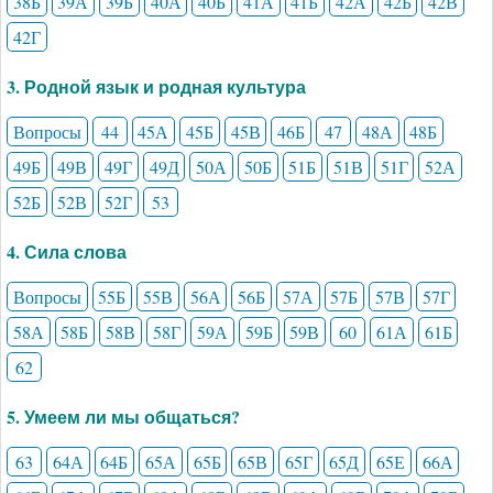
38Б
39А
39Б
40А
40Б
41А
41Б
42А
42Б
42В
42Г
3. Родной язык и родная культура
Вопросы
44
45А
45Б
45В
46Б
47
48А
48Б
49Б
49В
49Г
49Д
50А
50Б
51Б
51В
51Г
52А
52Б
52В
52Г
53
4. Сила слова
Вопросы
55Б
55В
56А
56Б
57А
57Б
57В
57Г
58А
58Б
58В
58Г
59А
59Б
59В
60
61А
61Б
62
5. Умеем ли мы общаться?
63
64А
64Б
65А
65Б
65В
65Г
65Д
65Е
66А