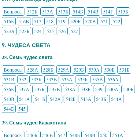
Вопросы
512Б
513А
513Б
514Б
514В
514Г
515Б
516Б
516В
517
518
519
520Б
520В
521
522
523А
523Б
524
525
526
527
9. ЧУДЕСА СВЕТА
38. Семь чудес света
Вопросы
528А
528Б
529А
529Б
530А
530Б
531Б
531В
532
533Б
533В
535А
535Б
535В
536А
536Б
537А
537Б
537В
538А
538Б
539
540А
540Б
540В
541А
541Б
542А
542Б
543А
543Б
544А
544Б
545
39. Семь чудес Казахстана
Вопросы
546Б
546В
547
548Б
548В
550
551А