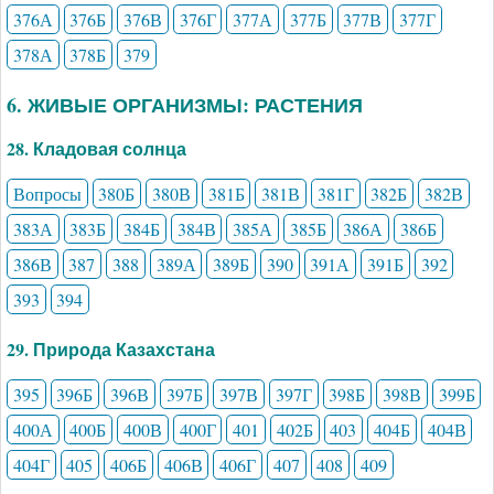
376А
376Б
376В
376Г
377А
377Б
377В
377Г
378А
378Б
379
6. ЖИВЫЕ ОРГАНИЗМЫ: РАСТЕНИЯ
28. Кладовая солнца
Вопросы
380Б
380В
381Б
381В
381Г
382Б
382В
383А
383Б
384Б
384В
385А
385Б
386А
386Б
386В
387
388
389А
389Б
390
391А
391Б
392
393
394
29. Природа Казахстана
395
396Б
396В
397Б
397В
397Г
398Б
398В
399Б
400А
400Б
400В
400Г
401
402Б
403
404Б
404В
404Г
405
406Б
406В
406Г
407
408
409