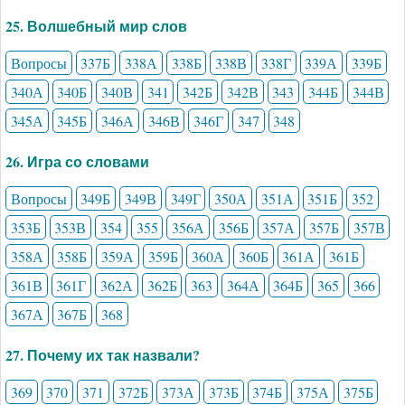
25. Волшебный мир слов
Вопросы
337Б
338А
338Б
338В
338Г
339А
339Б
340А
340Б
340В
341
342Б
342В
343
344Б
344В
345А
345Б
346А
346В
346Г
347
348
26. Игра со словами
Вопросы
349Б
349В
349Г
350А
351А
351Б
352
353Б
353В
354
355
356А
356Б
357А
357Б
357В
358А
358Б
359А
359Б
360А
360Б
361А
361Б
361В
361Г
362А
362Б
363
364А
364Б
365
366
367А
367Б
368
27. Почему их так назвали?
369
370
371
372Б
373А
373Б
374Б
375А
375Б