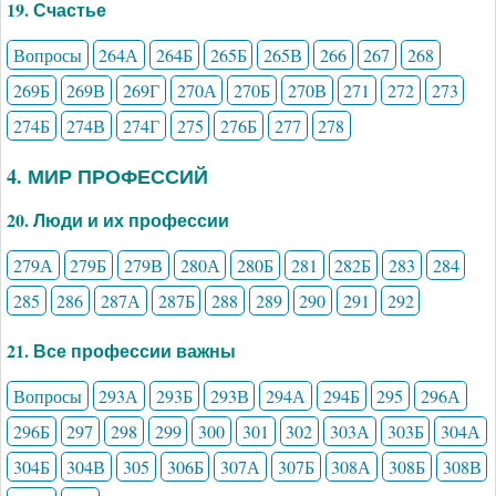
19. Счастье
Вопросы
264А
264Б
265Б
265В
266
267
268
269Б
269В
269Г
270А
270Б
270В
271
272
273
274Б
274В
274Г
275
276Б
277
278
4. МИР ПРОФЕССИЙ
20. Люди и их профессии
279А
279Б
279В
280А
280Б
281
282Б
283
284
285
286
287А
287Б
288
289
290
291
292
21. Все профессии важны
Вопросы
293А
293Б
293В
294А
294Б
295
296А
296Б
297
298
299
300
301
302
303А
303Б
304А
304Б
304В
305
306Б
307А
307Б
308А
308Б
308В