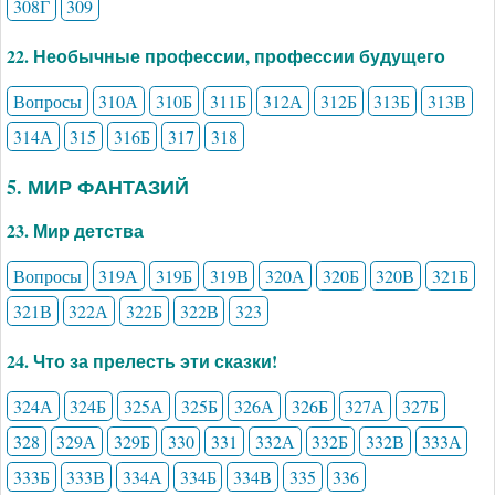
308Г
309
22. Необычные профессии, профессии будущего
Вопросы
310А
310Б
311Б
312А
312Б
313Б
313В
314А
315
316Б
317
318
5. МИР ФАНТАЗИЙ
23. Мир детства
Вопросы
319А
319Б
319В
320А
320Б
320В
321Б
321В
322А
322Б
322В
323
24. Что за прелесть эти сказки!
324А
324Б
325А
325Б
326А
326Б
327А
327Б
328
329А
329Б
330
331
332А
332Б
332В
333А
333Б
333В
334А
334Б
334В
335
336