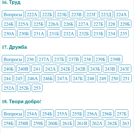
16. Труд
Вопросы
222А
222Б
223Б
223В
223Г
223Д
224А
224Б
225А
225Б
226А
226Б
227А
227Б
228
229Б
230А
230Б
231А
231Б
232А
232Б
233Б
234
235
17. Дружба
Вопросы
236
237А
237Б
237В
238
239Б
239В
240Б
240В
241
242А
242Б
242В
243Б
243В
243Г
244
245
246А
246Б
247А
247Б
248
249
250
251
252А
252Б
253
18. Твори добро!
Вопросы
254А
254Б
255А
255Б
256А
256Б
257Б
258Б
258В
259Б
260Б
261Б
261В
262А
262Б
263