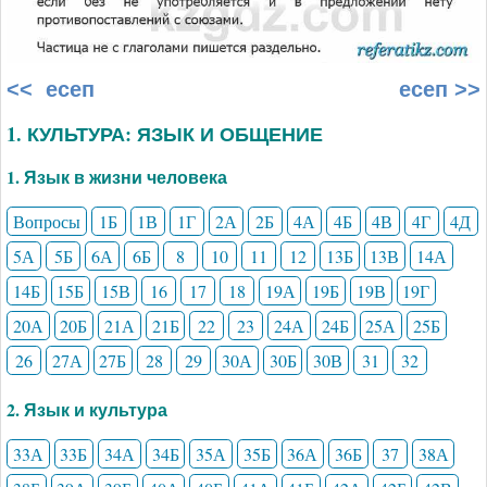
<< есеп
есеп >>
1. КУЛЬТУРА: ЯЗЫК И ОБЩЕНИЕ
1. Язык в жизни человека
Вопросы
1Б
1В
1Г
2А
2Б
4А
4Б
4В
4Г
4Д
5А
5Б
6А
6Б
8
10
11
12
13Б
13В
14А
14Б
15Б
15В
16
17
18
19А
19Б
19В
19Г
20А
20Б
21А
21Б
22
23
24А
24Б
25А
25Б
26
27А
27Б
28
29
30А
30Б
30В
31
32
2. Язык и культура
33А
33Б
34А
34Б
35А
35Б
36А
36Б
37
38А