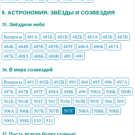
8. АСТРОНОМИЯ: ЗВЁЗДЫ И СОЗВЕЗДИЯ
35. Звёздное небо
Вопросы
481А
481Б
481В
482Б
483А
483Б
483В
484Б
484В
485Б
485В
485Г
486А
486Б
487А
487Б
488А
488Б
488В
489
490
36. В мире созвездий
Вопросы
491
492Б
492В
493
494
495
496
497А
497Б
497В
497Г
498А
498Б
499
500А
500Б
500В
501Б
501В
501Г
502
503Б
503В
503Г
504
505
506А
506Б
507Б
507В
507Г
508А
508Б
508В
509А
509Б
510
511
37. Пусть всегда будет солнце!