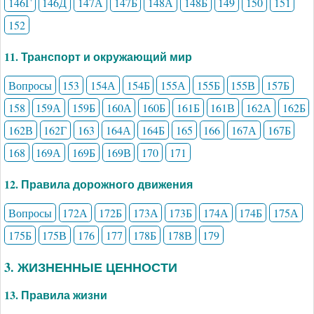
146Г
146Д
147А
147Б
148А
148Б
149
150
151
152
11. Транспорт и окружающий мир
Вопросы
153
154А
154Б
155А
155Б
155В
157Б
158
159А
159Б
160А
160Б
161Б
161В
162А
162Б
162В
162Г
163
164А
164Б
165
166
167А
167Б
168
169А
169Б
169В
170
171
12. Правила дорожного движения
Вопросы
172А
172Б
173А
173Б
174А
174Б
175А
175Б
175В
176
177
178Б
178В
179
3. ЖИЗНЕННЫЕ ЦЕННОСТИ
13. Правила жизни