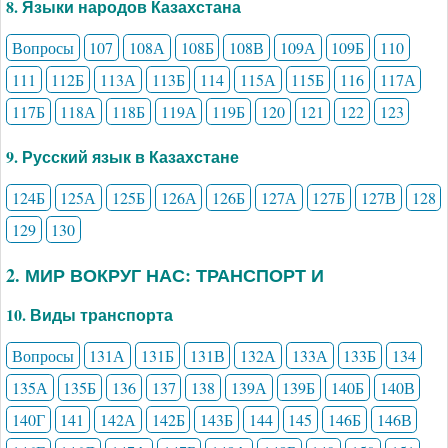
8. Языки народов Казахстана
Вопросы
107
108А
108Б
108В
109А
109Б
110
111
112Б
113А
113Б
114
115А
115Б
116
117А
117Б
118А
118Б
119А
119Б
120
121
122
123
9. Русский язык в Казахстане
124Б
125А
125Б
126А
126Б
127А
127Б
127В
128
129
130
2. МИР ВОКРУГ НАС: ТРАНСПОРТ И
10. Виды транспорта
Вопросы
131А
131Б
131В
132А
133А
133Б
134
135А
135Б
136
137
138
139А
139Б
140Б
140В
140Г
141
142А
142Б
143Б
144
145
146Б
146В