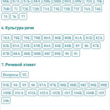
66Б
67А
67Б
68А
68Б
68В
69А
69Б
70А
70Б
70В
71
72Б
72В
73А
73Б
73В
73Г
74А
74Б
75
76
77
6. Культура речи
78А
78Б
79Б
79В
80А
80Б
80В
81А
81Б
82А
82Б
83А
83Б
83В
84А
84Б
84В
85
86
87Б
87В
88А
88Б
88В
88Г
89Б
90
91
7. Речевой этикет
Вопросы
92
93Б
94
95
96
97А
97Б
98Б
98В
98Г
99Б
99В
100Б
101А
101Б
102А
102Б
103
104Б
104В
105
106