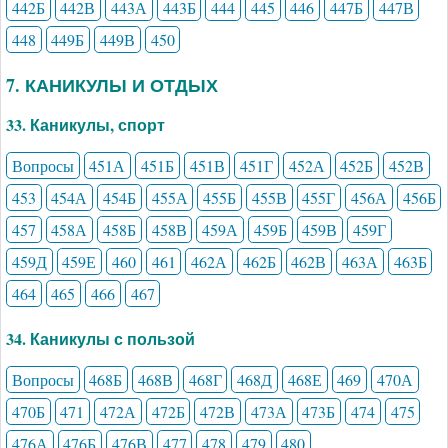
442Б
442В
443А
443Б
444
445
446
447Б
447В
448
449Б
449В
450
7. КАНИКУЛЫ И ОТДЫХ
33. Каникулы, спорт
Вопросы
451А
451Б
451В
451Г
452А
452Б
452В
453
454А
454Б
455А
455Б
455В
455Г
456А
456Б
457
458А
458Б
458В
459А
459Б
459В
459Г
459Д
459Е
460
461
462А
462Б
462В
463А
463Б
464
465
466
467
34. Каникулы с пользой
Вопросы
468Б
468В
468Г
468Д
468Е
469
470А
470Б
471
472А
472Б
472В
473А
473Б
474
475
476А
476Б
476В
477
478
479
480