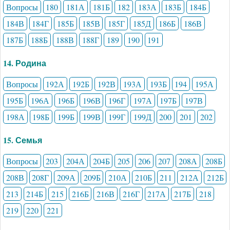
Вопросы
180
181А
181Б
182
183А
183Б
184Б
184В
184Г
185Б
185В
185Г
185Д
186Б
186В
187Б
188Б
188В
188Г
189
190
191
14. Родина
Вопросы
192А
192Б
192В
193А
193Б
194
195А
195Б
196А
196Б
196В
196Г
197А
197Б
197В
198А
198Б
199Б
199В
199Г
199Д
200
201
202
15. Семья
Вопросы
203
204А
204Б
205
206
207
208А
208Б
208В
208Г
209А
209Б
210А
210Б
211
212А
212Б
213
214Б
215
216Б
216В
216Г
217А
217Б
218
219
220
221