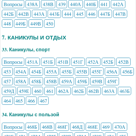
Вопросы
438А
438В
439
440А
440Б
441
442А
442Б
442В
443А
443Б
444
445
446
447Б
447В
448
449Б
449В
450
7. КАНИКУЛЫ И ОТДЫХ
33. Каникулы, спорт
Вопросы
451А
451Б
451В
451Г
452А
452Б
452В
453
454А
454Б
455А
455Б
455В
455Г
456А
456Б
457
458А
458Б
458В
459А
459Б
459В
459Г
459Д
459Е
460
461
462А
462Б
462В
463А
463Б
464
465
466
467
34. Каникулы с пользой
Вопросы
468Б
468В
468Г
468Д
468Е
469
470А