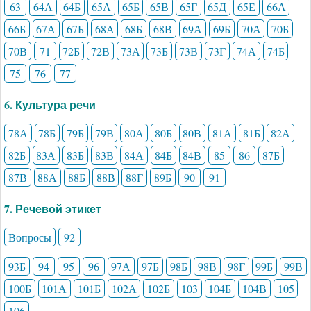
63
64А
64Б
65А
65Б
65В
65Г
65Д
65Е
66А
66Б
67А
67Б
68А
68Б
68В
69А
69Б
70А
70Б
70В
71
72Б
72В
73А
73Б
73В
73Г
74А
74Б
75
76
77
6. Культура речи
78А
78Б
79Б
79В
80А
80Б
80В
81А
81Б
82А
82Б
83А
83Б
83В
84А
84Б
84В
85
86
87Б
87В
88А
88Б
88В
88Г
89Б
90
91
7. Речевой этикет
Вопросы
92
93Б
94
95
96
97А
97Б
98Б
98В
98Г
99Б
99В
100Б
101А
101Б
102А
102Б
103
104Б
104В
105
106