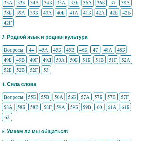
33А
33Б
34А
34Б
35А
35Б
36А
36Б
37
38А
38Б
39А
39Б
40А
40Б
41А
41Б
42А
42Б
42В
42Г
3. Родной язык и родная культура
Вопросы
44
45А
45Б
45В
46Б
47
48А
48Б
49Б
49В
49Г
49Д
50А
50Б
51Б
51В
51Г
52А
52Б
52В
52Г
53
4. Сила слова
Вопросы
55Б
55В
56А
56Б
57А
57Б
57В
57Г
58А
58Б
58В
58Г
59А
59Б
59В
60
61А
61Б
62
5. Умеем ли мы общаться?