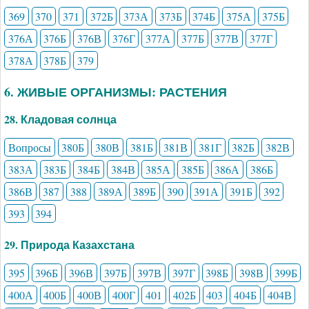
369
370
371
372Б
373А
373Б
374Б
375А
375Б
376А
376Б
376В
376Г
377А
377Б
377В
377Г
378А
378Б
379
6. ЖИВЫЕ ОРГАНИЗМЫ: РАСТЕНИЯ
28. Кладовая солнца
Вопросы
380Б
380В
381Б
381В
381Г
382Б
382В
383А
383Б
384Б
384В
385А
385Б
386А
386Б
386В
387
388
389А
389Б
390
391А
391Б
392
393
394
29. Природа Казахстана
395
396Б
396В
397Б
397В
397Г
398Б
398В
399Б
400А
400Б
400В
400Г
401
402Б
403
404Б
404В