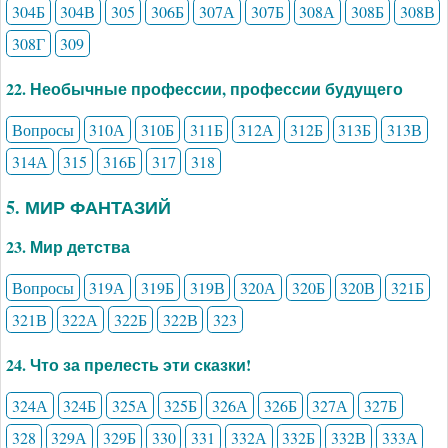
304Б
304В
305
306Б
307А
307Б
308А
308Б
308В
308Г
309
22. Необычные профессии, профессии будущего
Вопросы
310А
310Б
311Б
312А
312Б
313Б
313В
314А
315
316Б
317
318
5. МИР ФАНТАЗИЙ
23. Мир детства
Вопросы
319А
319Б
319В
320А
320Б
320В
321Б
321В
322А
322Б
322В
323
24. Что за прелесть эти сказки!
324А
324Б
325А
325Б
326А
326Б
327А
327Б
328
329А
329Б
330
331
332А
332Б
332В
333А