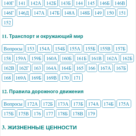
140Г
141
142А
142Б
143Б
144
145
146Б
146В
146Г
146Д
147А
147Б
148А
148Б
149
150
151
152
11. Транспорт и окружающий мир
Вопросы
153
154А
154Б
155А
155Б
155В
157Б
158
159А
159Б
160А
160Б
161Б
161В
162А
162Б
162В
162Г
163
164А
164Б
165
166
167А
167Б
168
169А
169Б
169В
170
171
12. Правила дорожного движения
Вопросы
172А
172Б
173А
173Б
174А
174Б
175А
175Б
175В
176
177
178Б
178В
179
3. ЖИЗНЕННЫЕ ЦЕННОСТИ