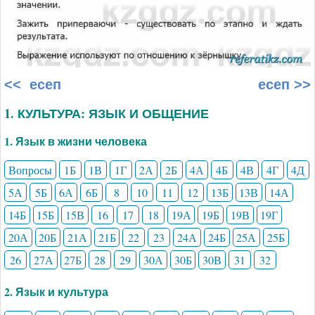
<< есеп
есеп >>
1. КУЛЬТУРА: ЯЗЫК И ОБЩЕНИЕ
1. Язык в жизни человека
Вопросы
1Б
1В
1Г
2А
2Б
4А
4Б
4В
4Г
4Д
5А
5Б
6А
6Б
8
10
11
12
13Б
13В
14А
14Б
15Б
15В
16
17
18
19А
19Б
19В
19Г
20А
20Б
21А
21Б
22
23
24А
24Б
25А
25Б
26
27А
27Б
28
29
30А
30Б
30В
31
32
2. Язык и культура