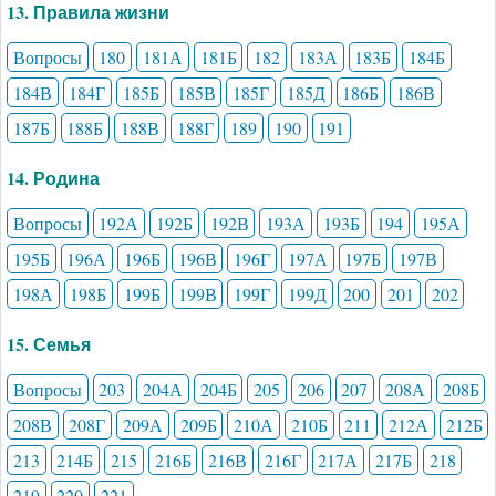
13. Правила жизни
Вопросы
180
181А
181Б
182
183А
183Б
184Б
184В
184Г
185Б
185В
185Г
185Д
186Б
186В
187Б
188Б
188В
188Г
189
190
191
14. Родина
Вопросы
192А
192Б
192В
193А
193Б
194
195А
195Б
196А
196Б
196В
196Г
197А
197Б
197В
198А
198Б
199Б
199В
199Г
199Д
200
201
202
15. Семья
Вопросы
203
204А
204Б
205
206
207
208А
208Б
208В
208Г
209А
209Б
210А
210Б
211
212А
212Б
213
214Б
215
216Б
216В
216Г
217А
217Б
218
219
220
221