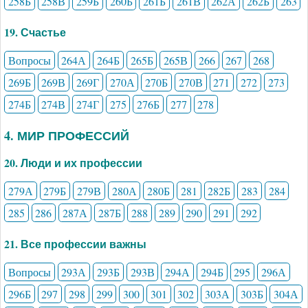
258Б
258В
259Б
260Б
261Б
261В
262А
262Б
263
19. Счастье
Вопросы
264А
264Б
265Б
265В
266
267
268
269Б
269В
269Г
270А
270Б
270В
271
272
273
274Б
274В
274Г
275
276Б
277
278
4. МИР ПРОФЕССИЙ
20. Люди и их профессии
279А
279Б
279В
280А
280Б
281
282Б
283
284
285
286
287А
287Б
288
289
290
291
292
21. Все профессии важны
Вопросы
293А
293Б
293В
294А
294Б
295
296А
296Б
297
298
299
300
301
302
303А
303Б
304А