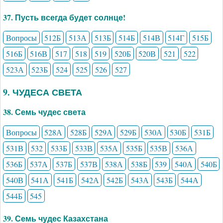
37. Пусть всегда будет солнце!
Вопросы
512Б
513А
513Б
514Б
514В
514Г
515Б
516Б
516В
517
518
519
520Б
520В
521
522
523А
523Б
524
525
526
527
9. ЧУДЕСА СВЕТА
38. Семь чудес света
Вопросы
528А
528Б
529А
529Б
530А
530Б
531Б
531В
532
533Б
533В
535А
535Б
535В
536А
536Б
537А
537Б
537В
538А
538Б
539
540А
540Б
540В
541А
541Б
542А
542Б
543А
543Б
544А
544Б
545
39. Семь чудес Казахстана