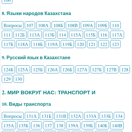
8. Языки народов Казахстана
Вопросы
107
108А
108Б
108В
109А
109Б
110
111
112Б
113А
113Б
114
115А
115Б
116
117А
117Б
118А
118Б
119А
119Б
120
121
122
123
9. Русский язык в Казахстане
124Б
125А
125Б
126А
126Б
127А
127Б
127В
128
129
130
2. МИР ВОКРУГ НАС: ТРАНСПОРТ И
10. Виды транспорта
Вопросы
131А
131Б
131В
132А
133А
133Б
134
135А
135Б
136
137
138
139А
139Б
140Б
140В