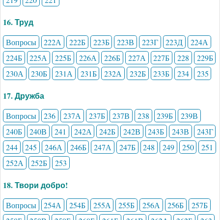
16. Труд
Вопросы
222А
222Б
223Б
223В
223Г
223Д
224А
224Б
225А
225Б
226А
226Б
227А
227Б
228
229Б
230А
230Б
231А
231Б
232А
232Б
233Б
234
235
17. Дружба
Вопросы
236
237А
237Б
237В
238
239Б
239В
240Б
240В
241
242А
242Б
242В
243Б
243В
243Г
244
245
246А
246Б
247А
247Б
248
249
250
251
252А
252Б
253
18. Твори добро!
Вопросы
254А
254Б
255А
255Б
256А
256Б
257Б