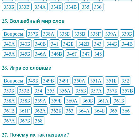
333Б
333В
334А
334Б
334В
335
336
25. Волшебный мир слов
Вопросы
337Б
338А
338Б
338В
338Г
339А
339Б
340А
340Б
340В
341
342Б
342В
343
344Б
344В
345А
345Б
346А
346В
346Г
347
348
26. Игра со словами
Вопросы
349Б
349В
349Г
350А
351А
351Б
352
353Б
353В
354
355
356А
356Б
357А
357Б
357В
358А
358Б
359А
359Б
360А
360Б
361А
361Б
361В
361Г
362А
362Б
363
364А
364Б
365
366
367А
367Б
368
27. Почему их так назвали?