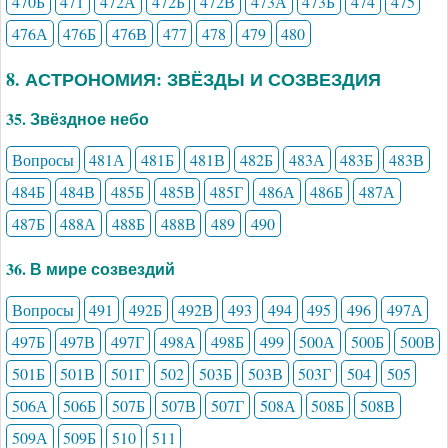
470Б
471
472А
472Б
472В
473А
473Б
474
475
476А
476Б
476В
477
478
479
480
8. АСТРОНОМИЯ: ЗВЁЗДЫ И СОЗВЕЗДИЯ
35. Звёздное небо
Вопросы
481А
481Б
481В
482Б
483А
483Б
483В
484Б
484В
485Б
485В
485Г
486А
486Б
487А
487Б
488А
488Б
488В
489
490
36. В мире созвездий
Вопросы
491
492Б
492В
493
494
495
496
497А
497Б
497В
497Г
498А
498Б
499
500А
500Б
500В
501Б
501В
501Г
502
503Б
503В
503Г
504
505
506А
506Б
507Б
507В
507Г
508А
508Б
508В
509А
509Б
510
511