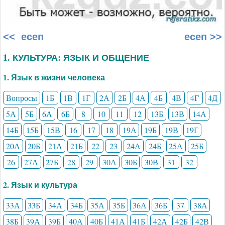
<< есеп
есеп >>
1. КУЛЬТУРА: ЯЗЫК И ОБЩЕНИЕ
1. Язык в жизни человека
Вопросы
1Б
1В
1Г
2А
2Б
4А
4Б
4В
4Г
4Д
5А
5Б
6А
6Б
8
10
11
12
13Б
13В
14А
14Б
15Б
15В
16
17
18
19А
19Б
19В
19Г
20А
20Б
21А
21Б
22
23
24А
24Б
25А
25Б
26
27А
27Б
28
29
30А
30Б
30В
31
32
2. Язык и культура
33А
33Б
34А
34Б
35А
35Б
36А
36Б
37
38А
38Б
39А
39Б
40А
40Б
41А
41Б
42А
42Б
42В