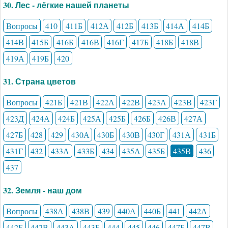
30. Лес - лёгкие нашей планеты
Вопросы
410
411Б
412А
412Б
413Б
414А
414Б
414В
415Б
416Б
416В
416Г
417Б
418Б
418В
419А
419Б
420
31. Страна цветов
Вопросы
421Б
421В
422А
422В
423А
423В
423Г
423Д
424А
424Б
425А
425Б
426Б
426В
427А
427Б
428
429
430А
430Б
430В
430Г
431А
431Б
431Г
432
433А
433Б
434
435А
435Б
435В
436
437
32. Земля - наш дом
Вопросы
438А
438В
439
440А
440Б
441
442А
442Б
442В
443А
443Б
444
445
446
447Б
447В