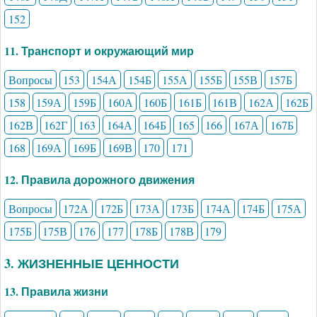
152
11. Транспорт и окружающий мир
Вопросы
153
154А
154Б
155А
155Б
155В
157Б
158
159А
159Б
160А
160Б
161Б
161В
162А
162Б
162В
162Г
163
164А
164Б
165
166
167А
167Б
168
169А
169Б
169В
170
171
12. Правила дорожного движения
Вопросы
172А
172Б
173А
173Б
174А
174Б
175А
175Б
175В
176
177
178Б
178В
179
3. ЖИЗНЕННЫЕ ЦЕННОСТИ
13. Правила жизни