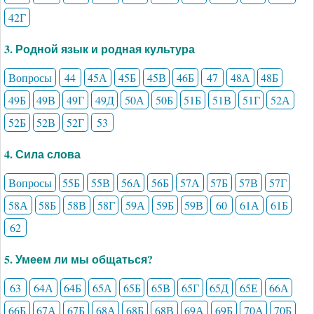
42Г
3. Родной язык и родная культура
Вопросы
44
45А
45Б
45В
46Б
47
48А
48Б
49Б
49В
49Г
49Д
50А
50Б
51Б
51В
51Г
52А
52Б
52В
52Г
53
4. Сила слова
Вопросы
55Б
55В
56А
56Б
57А
57Б
57В
57Г
58А
58Б
58В
58Г
59А
59Б
59В
60
61А
61Б
62
5. Умеем ли мы общаться?
63
64А
64Б
65А
65Б
65В
65Г
65Д
65Е
66А
66Б
67А
67Б
68А
68Б
68В
69А
69Б
70А
70Б