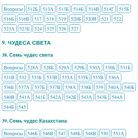
Вопросы
512Б
513А
513Б
514Б
514В
514Г
515Б
516Б
516В
517
518
519
520Б
520В
521
522
523А
523Б
524
525
526
527
9. ЧУДЕСА СВЕТА
38. Семь чудес света
Вопросы
528А
528Б
529А
529Б
530А
530Б
531Б
531В
532
533Б
533В
535А
535Б
535В
536А
536Б
537А
537Б
537В
538А
538Б
539
540А
540Б
540В
541А
541Б
542А
542Б
543А
543Б
544А
544Б
545
39. Семь чудес Казахстана
Вопросы
546Б
546В
547
548Б
548В
550
551А