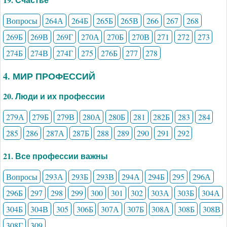
Вопросы
264А
264Б
265Б
265В
266
267
268
269Б
269В
269Г
270А
270Б
270В
271
272
273
274Б
274В
274Г
275
276Б
277
278
4. МИР ПРОФЕССИЙ
20. Люди и их профессии
279А
279Б
279В
280А
280Б
281
282Б
283
284
285
286
287А
287Б
288
289
290
291
292
21. Все профессии важны
Вопросы
293А
293Б
293В
294А
294Б
295
296А
296Б
297
298
299
300
301
302
303А
303Б
304А
304Б
304В
305
306Б
307А
307Б
308А
308Б
308В
308Г
309