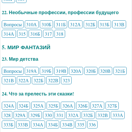
22. Необычные профессии, профессии будущего
Вопросы
310А
310Б
311Б
312А
312Б
313Б
313В
314А
315
316Б
317
318
5. МИР ФАНТАЗИЙ
23. Мир детства
Вопросы
319А
319Б
319В
320А
320Б
320В
321Б
321В
322А
322Б
322В
323
24. Что за прелесть эти сказки!
324А
324Б
325А
325Б
326А
326Б
327А
327Б
328
329А
329Б
330
331
332А
332Б
332В
333А
333Б
333В
334А
334Б
334В
335
336