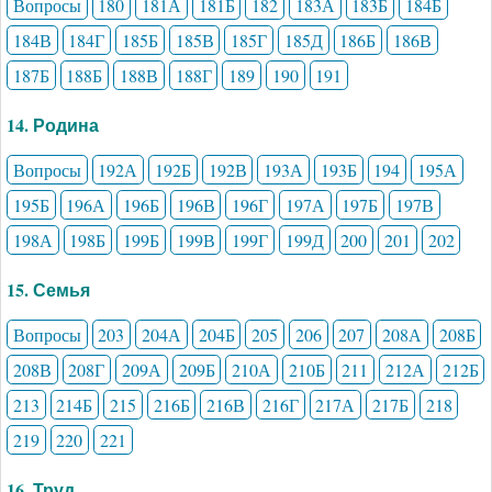
Вопросы
180
181А
181Б
182
183А
183Б
184Б
184В
184Г
185Б
185В
185Г
185Д
186Б
186В
187Б
188Б
188В
188Г
189
190
191
14. Родина
Вопросы
192А
192Б
192В
193А
193Б
194
195А
195Б
196А
196Б
196В
196Г
197А
197Б
197В
198А
198Б
199Б
199В
199Г
199Д
200
201
202
15. Семья
Вопросы
203
204А
204Б
205
206
207
208А
208Б
208В
208Г
209А
209Б
210А
210Б
211
212А
212Б
213
214Б
215
216Б
216В
216Г
217А
217Б
218
219
220
221
16. Труд