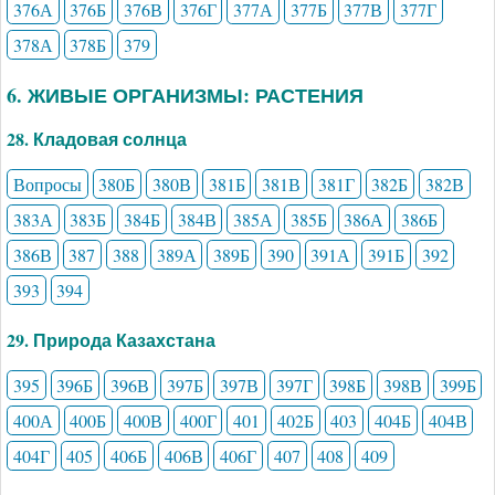
376А
376Б
376В
376Г
377А
377Б
377В
377Г
378А
378Б
379
6. ЖИВЫЕ ОРГАНИЗМЫ: РАСТЕНИЯ
28. Кладовая солнца
Вопросы
380Б
380В
381Б
381В
381Г
382Б
382В
383А
383Б
384Б
384В
385А
385Б
386А
386Б
386В
387
388
389А
389Б
390
391А
391Б
392
393
394
29. Природа Казахстана
395
396Б
396В
397Б
397В
397Г
398Б
398В
399Б
400А
400Б
400В
400Г
401
402Б
403
404Б
404В
404Г
405
406Б
406В
406Г
407
408
409