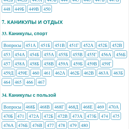
448
449Б
449В
450
7. КАНИКУЛЫ И ОТДЫХ
33. Каникулы, спорт
Вопросы
451А
451Б
451В
451Г
452А
452Б
452В
453
454А
454Б
455А
455Б
455В
455Г
456А
456Б
457
458А
458Б
458В
459А
459Б
459В
459Г
459Д
459Е
460
461
462А
462Б
462В
463А
463Б
464
465
466
467
34. Каникулы с пользой
Вопросы
468Б
468В
468Г
468Д
468Е
469
470А
470Б
471
472А
472Б
472В
473А
473Б
474
475
476А
476Б
476В
477
478
479
480