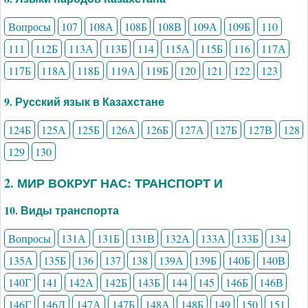
Вопросы
107
108А
108Б
108В
109А
109Б
110
111
112Б
113А
113Б
114
115А
115Б
116
117А
117Б
118А
118Б
119А
119Б
120
121
122
123
9. Русский язык в Казахстане
124Б
125А
125Б
126А
126Б
127А
127Б
127В
128
129
130
2. МИР ВОКРУГ НАС: ТРАНСПОРТ И
10. Виды транспорта
Вопросы
131А
131Б
131В
132А
133А
133Б
134
135А
135Б
136
137
138
139А
139Б
140Б
140В
140Г
141
142А
142Б
143Б
144
145
146Б
146В
146Г
146Д
147А
147Б
148А
148Б
149
150
151