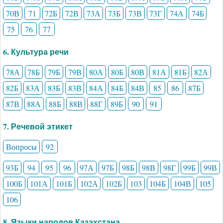
70В
71
72Б
72В
73А
73Б
73В
73Г
74А
74Б
75
76
77
6. Культура речи
78А
78Б
79Б
79В
80А
80Б
80В
81А
81Б
82А
82Б
83А
83Б
83В
84А
84Б
84В
85
86
87Б
87В
88А
88Б
88В
88Г
89Б
90
91
7. Речевой этикет
Вопросы
92
93Б
94
95
96
97А
97Б
98Б
98В
98Г
99Б
99В
100Б
101А
101Б
102А
102Б
103
104Б
104В
105
106
8. Языки народов Казахстана