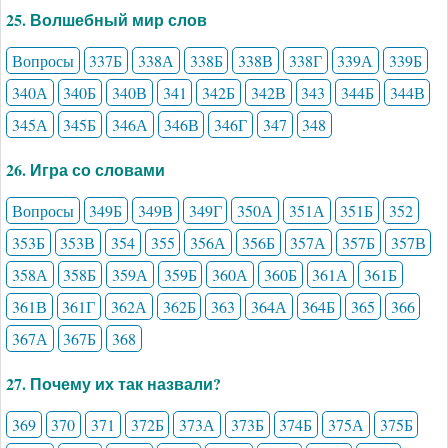
25. Волшебный мир слов
Вопросы
337Б
338А
338Б
338В
338Г
339А
339Б
340А
340Б
340В
341
342Б
342В
343
344Б
344В
345А
345Б
346А
346В
346Г
347
348
26. Игра со словами
Вопросы
349Б
349В
349Г
350А
351А
351Б
352
353Б
353В
354
355
356А
356Б
357А
357Б
357В
358А
358Б
359А
359Б
360А
360Б
361А
361Б
361В
361Г
362А
362Б
363
364А
364Б
365
366
367А
367Б
368
27. Почему их так назвали?
369
370
371
372Б
373А
373Б
374Б
375А
375Б