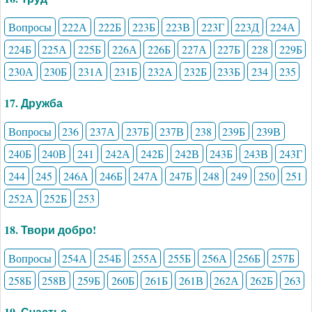
Вопросы
222А
222Б
223Б
223В
223Г
223Д
224А
224Б
225А
225Б
226А
226Б
227А
227Б
228
229Б
230А
230Б
231А
231Б
232А
232Б
233Б
234
235
17. Дружба
Вопросы
236
237А
237Б
237В
238
239Б
239В
240Б
240В
241
242А
242Б
242В
243Б
243В
243Г
244
245
246А
246Б
247А
247Б
248
249
250
251
252А
252Б
253
18. Твори добро!
Вопросы
254А
254Б
255А
255Б
256А
256Б
257Б
258Б
258В
259Б
260Б
261Б
261В
262А
262Б
263
19. Счастье