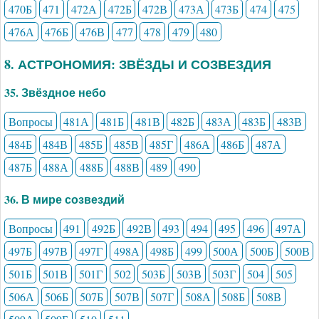
470Б
471
472А
472Б
472В
473А
473Б
474
475
476А
476Б
476В
477
478
479
480
8. АСТРОНОМИЯ: ЗВЁЗДЫ И СОЗВЕЗДИЯ
35. Звёздное небо
Вопросы
481А
481Б
481В
482Б
483А
483Б
483В
484Б
484В
485Б
485В
485Г
486А
486Б
487А
487Б
488А
488Б
488В
489
490
36. В мире созвездий
Вопросы
491
492Б
492В
493
494
495
496
497А
497Б
497В
497Г
498А
498Б
499
500А
500Б
500В
501Б
501В
501Г
502
503Б
503В
503Г
504
505
506А
506Б
507Б
507В
507Г
508А
508Б
508В