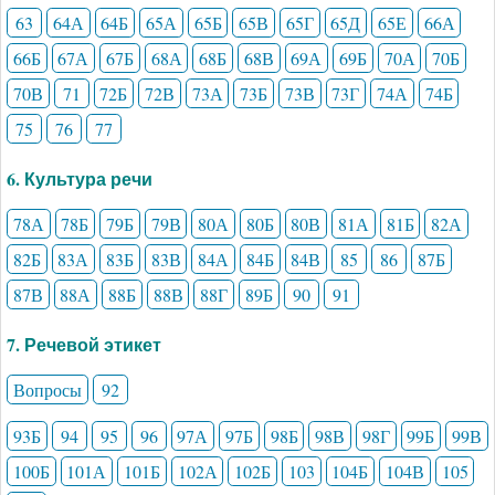
63
64А
64Б
65А
65Б
65В
65Г
65Д
65Е
66А
66Б
67А
67Б
68А
68Б
68В
69А
69Б
70А
70Б
70В
71
72Б
72В
73А
73Б
73В
73Г
74А
74Б
75
76
77
6. Культура речи
78А
78Б
79Б
79В
80А
80Б
80В
81А
81Б
82А
82Б
83А
83Б
83В
84А
84Б
84В
85
86
87Б
87В
88А
88Б
88В
88Г
89Б
90
91
7. Речевой этикет
Вопросы
92
93Б
94
95
96
97А
97Б
98Б
98В
98Г
99Б
99В
100Б
101А
101Б
102А
102Б
103
104Б
104В
105