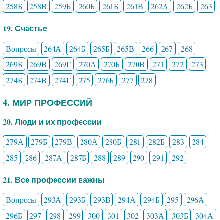
258Б
258В
259Б
260Б
261Б
261В
262А
262Б
263
19. Счастье
Вопросы
264А
264Б
265Б
265В
266
267
268
269Б
269В
269Г
270А
270Б
270В
271
272
273
274Б
274В
274Г
275
276Б
277
278
4. МИР ПРОФЕССИЙ
20. Люди и их профессии
279А
279Б
279В
280А
280Б
281
282Б
283
284
285
286
287А
287Б
288
289
290
291
292
21. Все профессии важны
Вопросы
293А
293Б
293В
294А
294Б
295
296А
296Б
297
298
299
300
301
302
303А
303Б
304А