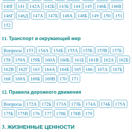
140Г
141
142А
142Б
143Б
144
145
146Б
146В
146Г
146Д
147А
147Б
148А
148Б
149
150
151
152
11. Транспорт и окружающий мир
Вопросы
153
154А
154Б
155А
155Б
155В
157Б
158
159А
159Б
160А
160Б
161Б
161В
162А
162Б
162В
162Г
163
164А
164Б
165
166
167А
167Б
168
169А
169Б
169В
170
171
12. Правила дорожного движения
Вопросы
172А
172Б
173А
173Б
174А
174Б
175А
175Б
175В
176
177
178Б
178В
179
3. ЖИЗНЕННЫЕ ЦЕННОСТИ