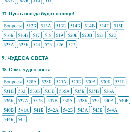
509А
509Б
510
511
37. Пусть всегда будет солнце!
Вопросы
512Б
513А
513Б
514Б
514В
514Г
515Б
516Б
516В
517
518
519
520Б
520В
521
522
523А
523Б
524
525
526
527
9. ЧУДЕСА СВЕТА
38. Семь чудес света
Вопросы
528А
528Б
529А
529Б
530А
530Б
531Б
531В
532
533Б
533В
535А
535Б
535В
536А
536Б
537А
537Б
537В
538А
538Б
539
540А
540Б
540В
541А
541Б
542А
542Б
543А
543Б
544А
544Б
545