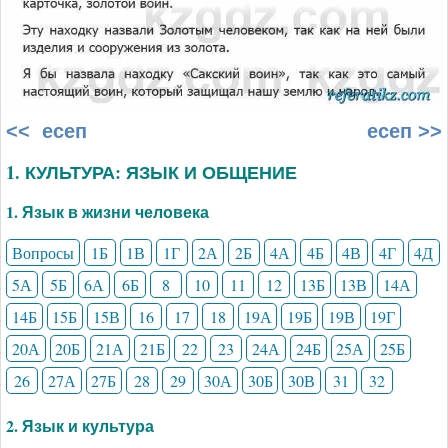
<< есеп
есеп >>
1. КУЛЬТУРА: ЯЗЫК И ОБЩЕНИЕ
1. Язык в жизни человека
Вопросы
1Б
1В
1Г
2А
2Б
4А
4Б
4В
4Г
4Д
5А
5Б
6А
6Б
8
10
11
12
13Б
13В
14А
14Б
15Б
15В
16
17
18
19А
19Б
19В
19Г
20А
20Б
21А
21Б
22
23
24А
24Б
25А
25Б
26
27А
27Б
28
29
30А
30Б
30В
31
32
2. Язык и культура