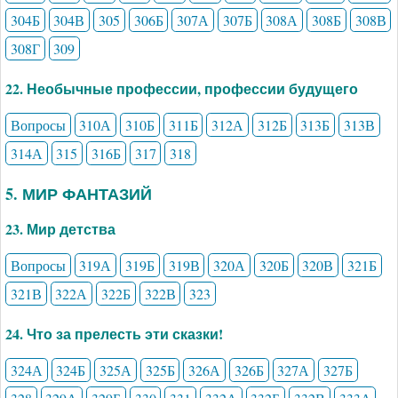
304Б
304В
305
306Б
307А
307Б
308А
308Б
308В
308Г
309
22. Необычные профессии, профессии будущего
Вопросы
310А
310Б
311Б
312А
312Б
313Б
313В
314А
315
316Б
317
318
5. МИР ФАНТАЗИЙ
23. Мир детства
Вопросы
319А
319Б
319В
320А
320Б
320В
321Б
321В
322А
322Б
322В
323
24. Что за прелесть эти сказки!
324А
324Б
325А
325Б
326А
326Б
327А
327Б