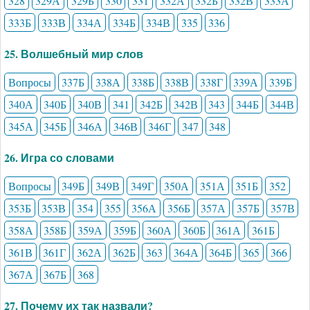
328
329А
329Б
330
331
332А
332Б
332В
333А
333Б
333В
334А
334Б
334В
335
336
25. Волшебный мир слов
Вопросы
337Б
338А
338Б
338В
338Г
339А
339Б
340А
340Б
340В
341
342Б
342В
343
344Б
344В
345А
345Б
346А
346В
346Г
347
348
26. Игра со словами
Вопросы
349Б
349В
349Г
350А
351А
351Б
352
353Б
353В
354
355
356А
356Б
357А
357Б
357В
358А
358Б
359А
359Б
360А
360Б
361А
361Б
361В
361Г
362А
362Б
363
364А
364Б
365
366
367А
367Б
368
27. Почему их так назвали?