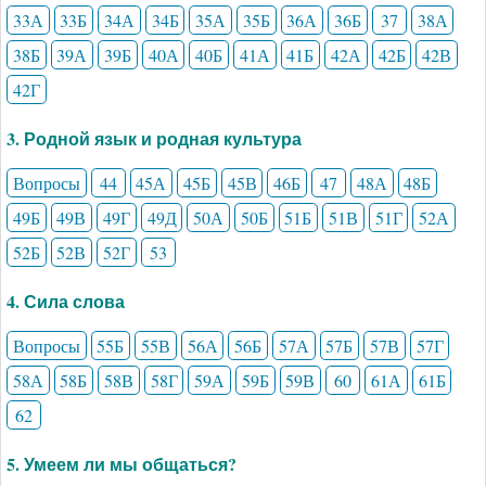
33А
33Б
34А
34Б
35А
35Б
36А
36Б
37
38А
38Б
39А
39Б
40А
40Б
41А
41Б
42А
42Б
42В
42Г
3. Родной язык и родная культура
Вопросы
44
45А
45Б
45В
46Б
47
48А
48Б
49Б
49В
49Г
49Д
50А
50Б
51Б
51В
51Г
52А
52Б
52В
52Г
53
4. Сила слова
Вопросы
55Б
55В
56А
56Б
57А
57Б
57В
57Г
58А
58Б
58В
58Г
59А
59Б
59В
60
61А
61Б
62
5. Умеем ли мы общаться?