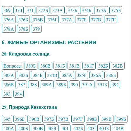
369
370
371
372Б
373А
373Б
374Б
375А
375Б
376А
376Б
376В
376Г
377А
377Б
377В
377Г
378А
378Б
379
6. ЖИВЫЕ ОРГАНИЗМЫ: РАСТЕНИЯ
28. Кладовая солнца
Вопросы
380Б
380В
381Б
381В
381Г
382Б
382В
383А
383Б
384Б
384В
385А
385Б
386А
386Б
386В
387
388
389А
389Б
390
391А
391Б
392
393
394
29. Природа Казахстана
395
396Б
396В
397Б
397В
397Г
398Б
398В
399Б
400А
400Б
400В
400Г
401
402Б
403
404Б
404В