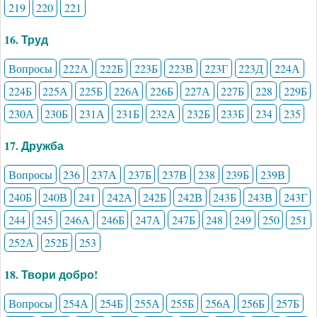
219
220
221
16. Труд
Вопросы
222А
222Б
223Б
223В
223Г
223Д
224А
224Б
225А
225Б
226А
226Б
227А
227Б
228
229Б
230А
230Б
231А
231Б
232А
232Б
233Б
234
235
17. Дружба
Вопросы
236
237А
237Б
237В
238
239Б
239В
240Б
240В
241
242А
242Б
242В
243Б
243В
243Г
244
245
246А
246Б
247А
247Б
248
249
250
251
252А
252Б
253
18. Твори добро!
Вопросы
254А
254Б
255А
255Б
256А
256Б
257Б