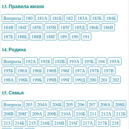
13. Правила жизни
Вопросы
180
181А
181Б
182
183А
183Б
184Б
184В
184Г
185Б
185В
185Г
185Д
186Б
186В
187Б
188Б
188В
188Г
189
190
191
14. Родина
Вопросы
192А
192Б
192В
193А
193Б
194
195А
195Б
196А
196Б
196В
196Г
197А
197Б
197В
198А
198Б
199Б
199В
199Г
199Д
200
201
202
15. Семья
Вопросы
203
204А
204Б
205
206
207
208А
208Б
208В
208Г
209А
209Б
210А
210Б
211
212А
212Б
213
214Б
215
216Б
216В
216Г
217А
217Б
218