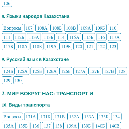
106
8. Языки народов Казахстана
Вопросы
107
108А
108Б
108В
109А
109Б
110
111
112Б
113А
113Б
114
115А
115Б
116
117А
117Б
118А
118Б
119А
119Б
120
121
122
123
9. Русский язык в Казахстане
124Б
125А
125Б
126А
126Б
127А
127Б
127В
128
129
130
2. МИР ВОКРУГ НАС: ТРАНСПОРТ И
10. Виды транспорта
Вопросы
131А
131Б
131В
132А
133А
133Б
134
135А
135Б
136
137
138
139А
139Б
140Б
140В