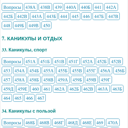
Вопросы
438А
438В
439
440А
440Б
441
442А
442Б
442В
443А
443Б
444
445
446
447Б
447В
448
449Б
449В
450
7. КАНИКУЛЫ И ОТДЫХ
33. Каникулы, спорт
Вопросы
451А
451Б
451В
451Г
452А
452Б
452В
453
454А
454Б
455А
455Б
455В
455Г
456А
456Б
457
458А
458Б
458В
459А
459Б
459В
459Г
459Д
459Е
460
461
462А
462Б
462В
463А
463Б
464
465
466
467
34. Каникулы с пользой
Вопросы
468Б
468В
468Г
468Д
468Е
469
470А