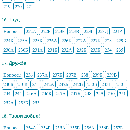
219
220
221
16. Труд
Вопросы
222А
222Б
223Б
223В
223Г
223Д
224А
224Б
225А
225Б
226А
226Б
227А
227Б
228
229Б
230А
230Б
231А
231Б
232А
232Б
233Б
234
235
17. Дружба
Вопросы
236
237А
237Б
237В
238
239Б
239В
240Б
240В
241
242А
242Б
242В
243Б
243В
243Г
244
245
246А
246Б
247А
247Б
248
249
250
251
252А
252Б
253
18. Твори добро!
Вопросы
254А
254Б
255А
255Б
256А
256Б
257Б