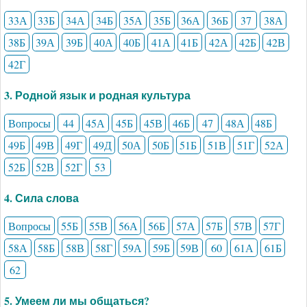
33А
33Б
34А
34Б
35А
35Б
36А
36Б
37
38А
38Б
39А
39Б
40А
40Б
41А
41Б
42А
42Б
42В
42Г
3. Родной язык и родная культура
Вопросы
44
45А
45Б
45В
46Б
47
48А
48Б
49Б
49В
49Г
49Д
50А
50Б
51Б
51В
51Г
52А
52Б
52В
52Г
53
4. Сила слова
Вопросы
55Б
55В
56А
56Б
57А
57Б
57В
57Г
58А
58Б
58В
58Г
59А
59Б
59В
60
61А
61Б
62
5. Умеем ли мы общаться?