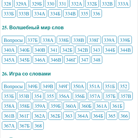
328
329А
329Б
330
331
332А
332Б
332В
333А
333Б
333В
334А
334Б
334В
335
336
25. Волшебный мир слов
Вопросы
337Б
338А
338Б
338В
338Г
339А
339Б
340А
340Б
340В
341
342Б
342В
343
344Б
344В
345А
345Б
346А
346В
346Г
347
348
26. Игра со словами
Вопросы
349Б
349В
349Г
350А
351А
351Б
352
353Б
353В
354
355
356А
356Б
357А
357Б
357В
358А
358Б
359А
359Б
360А
360Б
361А
361Б
361В
361Г
362А
362Б
363
364А
364Б
365
366
367А
367Б
368