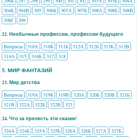
296Б
297
298
299
300
301
302
303А
303Б
304А
304Б
304В
305
306Б
307А
307Б
308А
308Б
308В
308Г
309
22. Необычные профессии, профессии будущего
Вопросы
310А
310Б
311Б
312А
312Б
313Б
313В
314А
315
316Б
317
318
5. МИР ФАНТАЗИЙ
23. Мир детства
Вопросы
319А
319Б
319В
320А
320Б
320В
321Б
321В
322А
322Б
322В
323
24. Что за прелесть эти сказки!
324А
324Б
325А
325Б
326А
326Б
327А
327Б