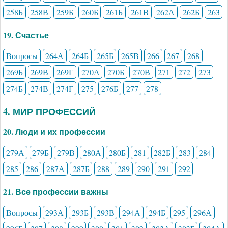
258Б
258В
259Б
260Б
261Б
261В
262А
262Б
263
19. Счастье
Вопросы
264А
264Б
265Б
265В
266
267
268
269Б
269В
269Г
270А
270Б
270В
271
272
273
274Б
274В
274Г
275
276Б
277
278
4. МИР ПРОФЕССИЙ
20. Люди и их профессии
279А
279Б
279В
280А
280Б
281
282Б
283
284
285
286
287А
287Б
288
289
290
291
292
21. Все профессии важны
Вопросы
293А
293Б
293В
294А
294Б
295
296А