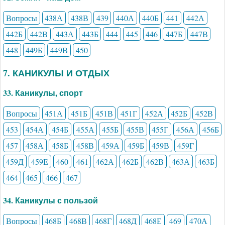
Вопросы
438А
438В
439
440А
440Б
441
442А
442Б
442В
443А
443Б
444
445
446
447Б
447В
448
449Б
449В
450
7. КАНИКУЛЫ И ОТДЫХ
33. Каникулы, спорт
Вопросы
451А
451Б
451В
451Г
452А
452Б
452В
453
454А
454Б
455А
455Б
455В
455Г
456А
456Б
457
458А
458Б
458В
459А
459Б
459В
459Г
459Д
459Е
460
461
462А
462Б
462В
463А
463Б
464
465
466
467
34. Каникулы с пользой
Вопросы
468Б
468В
468Г
468Д
468Е
469
470А