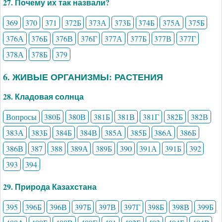
27. Почему их так назвали?
369
370
371
372Б
373А
373Б
374Б
375А
375Б
376А
376Б
376В
376Г
377А
377Б
377В
377Г
378А
378Б
379
6. ЖИВЫЕ ОРГАНИЗМЫ: РАСТЕНИЯ
28. Кладовая солнца
Вопросы
380Б
380В
381Б
381В
381Г
382Б
382В
383А
383Б
384Б
384В
385А
385Б
386А
386Б
386В
387
388
389А
389Б
390
391А
391Б
392
393
394
29. Природа Казахстана
395
396Б
396В
397Б
397В
397Г
398Б
398В
399Б