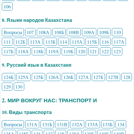
106
8. Языки народов Казахстана
Вопросы
107
108А
108Б
108В
109А
109Б
110
111
112Б
113А
113Б
114
115А
115Б
116
117А
117Б
118А
118Б
119А
119Б
120
121
122
123
9. Русский язык в Казахстане
124Б
125А
125Б
126А
126Б
127А
127Б
127В
128
129
130
2. МИР ВОКРУГ НАС: ТРАНСПОРТ И
10. Виды транспорта
Вопросы
131А
131Б
131В
132А
133А
133Б
134
135А
135Б
136
137
138
139А
139Б
140Б
140В