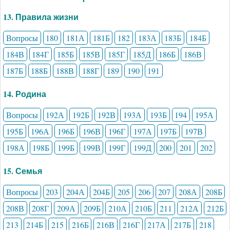
13. Правила жизни
Вопросы
180
181А
181Б
182
183А
183Б
184Б
184В
184Г
185Б
185В
185Г
185Д
186Б
186В
187Б
188Б
188В
188Г
189
190
191
14. Родина
Вопросы
192А
192Б
192В
193А
193Б
194
195А
195Б
196А
196Б
196В
196Г
197А
197Б
197В
198А
198Б
199Б
199В
199Г
199Д
200
201
202
15. Семья
Вопросы
203
204А
204Б
205
206
207
208А
208Б
208В
208Г
209А
209Б
210А
210Б
211
212А
212Б
213
214Б
215
216Б
216В
216Г
217А
217Б
218