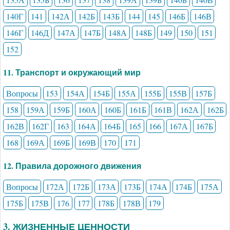
140Г
141
142А
142Б
143Б
144
145
146Б
146В
146Г
146Д
147А
147Б
148А
148Б
149
150
151
152
11. Транспорт и окружающий мир
Вопросы
153
154А
154Б
155А
155Б
155В
157Б
158
159А
159Б
160А
160Б
161Б
161В
162А
162Б
162В
162Г
163
164А
164Б
165
166
167А
167Б
168
169А
169Б
169В
170
171
12. Правила дорожного движения
Вопросы
172А
172Б
173А
173Б
174А
174Б
175А
175Б
175В
176
177
178Б
178В
179
3. ЖИЗНЕННЫЕ ЦЕННОСТИ