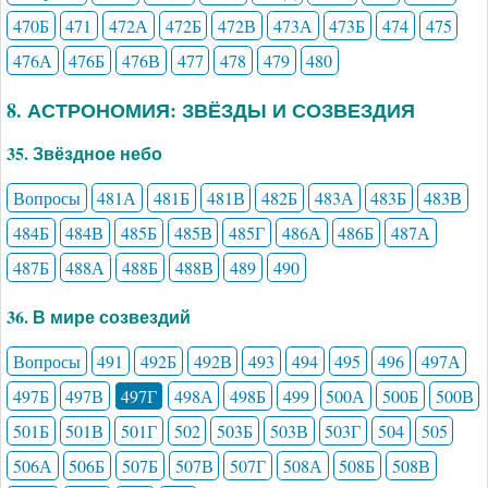
470Б
471
472А
472Б
472В
473А
473Б
474
475
476А
476Б
476В
477
478
479
480
8. АСТРОНОМИЯ: ЗВЁЗДЫ И СОЗВЕЗДИЯ
35. Звёздное небо
Вопросы
481А
481Б
481В
482Б
483А
483Б
483В
484Б
484В
485Б
485В
485Г
486А
486Б
487А
487Б
488А
488Б
488В
489
490
36. В мире созвездий
Вопросы
491
492Б
492В
493
494
495
496
497А
497Б
497В
497Г
498А
498Б
499
500А
500Б
500В
501Б
501В
501Г
502
503Б
503В
503Г
504
505
506А
506Б
507Б
507В
507Г
508А
508Б
508В