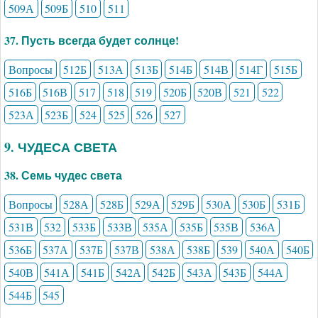
509А
509Б
510
511
37. Пусть всегда будет солнце!
Вопросы
512Б
513А
513Б
514Б
514В
514Г
515Б
516Б
516В
517
518
519
520Б
520В
521
522
523А
523Б
524
525
526
527
9. ЧУДЕСА СВЕТА
38. Семь чудес света
Вопросы
528А
528Б
529А
529Б
530А
530Б
531Б
531В
532
533Б
533В
535А
535Б
535В
536А
536Б
537А
537Б
537В
538А
538Б
539
540А
540Б
540В
541А
541Б
542А
542Б
543А
543Б
544А
544Б
545