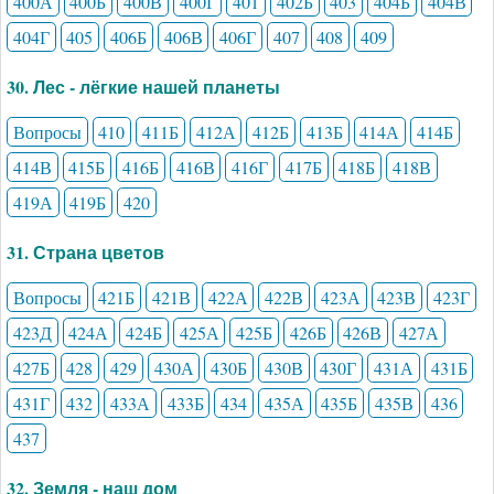
400А
400Б
400В
400Г
401
402Б
403
404Б
404В
404Г
405
406Б
406В
406Г
407
408
409
30. Лес - лёгкие нашей планеты
Вопросы
410
411Б
412А
412Б
413Б
414А
414Б
414В
415Б
416Б
416В
416Г
417Б
418Б
418В
419А
419Б
420
31. Страна цветов
Вопросы
421Б
421В
422А
422В
423А
423В
423Г
423Д
424А
424Б
425А
425Б
426Б
426В
427А
427Б
428
429
430А
430Б
430В
430Г
431А
431Б
431Г
432
433А
433Б
434
435А
435Б
435В
436
437
32. Земля - наш дом