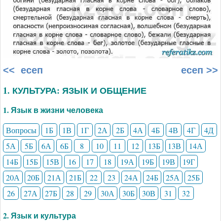
<< есеп
есеп >>
1. КУЛЬТУРА: ЯЗЫК И ОБЩЕНИЕ
1. Язык в жизни человека
Вопросы
1Б
1В
1Г
2А
2Б
4А
4Б
4В
4Г
4Д
5А
5Б
6А
6Б
8
10
11
12
13Б
13В
14А
14Б
15Б
15В
16
17
18
19А
19Б
19В
19Г
20А
20Б
21А
21Б
22
23
24А
24Б
25А
25Б
26
27А
27Б
28
29
30А
30Б
30В
31
32
2. Язык и культура