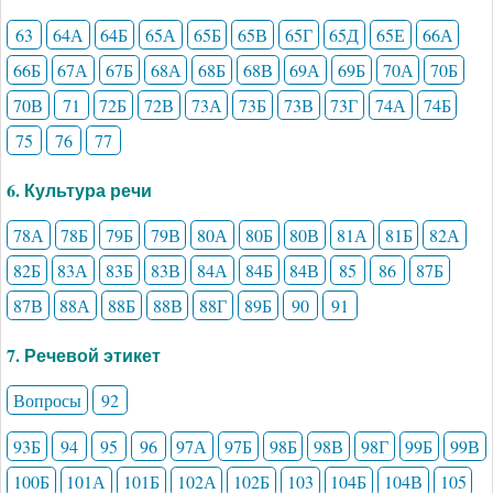
63
64А
64Б
65А
65Б
65В
65Г
65Д
65Е
66А
66Б
67А
67Б
68А
68Б
68В
69А
69Б
70А
70Б
70В
71
72Б
72В
73А
73Б
73В
73Г
74А
74Б
75
76
77
6. Культура речи
78А
78Б
79Б
79В
80А
80Б
80В
81А
81Б
82А
82Б
83А
83Б
83В
84А
84Б
84В
85
86
87Б
87В
88А
88Б
88В
88Г
89Б
90
91
7. Речевой этикет
Вопросы
92
93Б
94
95
96
97А
97Б
98Б
98В
98Г
99Б
99В
100Б
101А
101Б
102А
102Б
103
104Б
104В
105