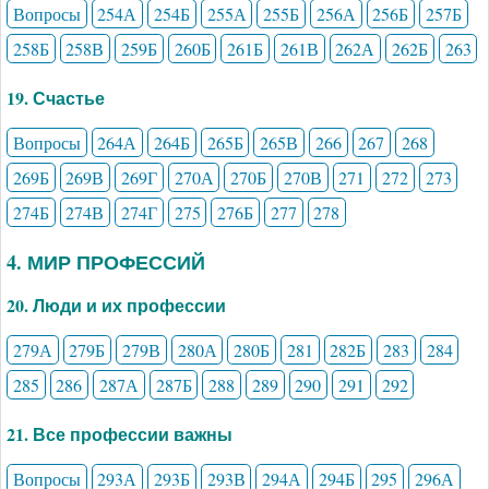
Вопросы
254А
254Б
255А
255Б
256А
256Б
257Б
258Б
258В
259Б
260Б
261Б
261В
262А
262Б
263
19. Счастье
Вопросы
264А
264Б
265Б
265В
266
267
268
269Б
269В
269Г
270А
270Б
270В
271
272
273
274Б
274В
274Г
275
276Б
277
278
4. МИР ПРОФЕССИЙ
20. Люди и их профессии
279А
279Б
279В
280А
280Б
281
282Б
283
284
285
286
287А
287Б
288
289
290
291
292
21. Все профессии важны
Вопросы
293А
293Б
293В
294А
294Б
295
296А