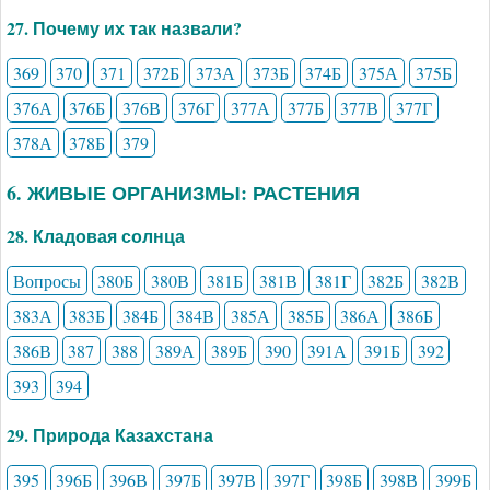
27. Почему их так назвали?
369
370
371
372Б
373А
373Б
374Б
375А
375Б
376А
376Б
376В
376Г
377А
377Б
377В
377Г
378А
378Б
379
6. ЖИВЫЕ ОРГАНИЗМЫ: РАСТЕНИЯ
28. Кладовая солнца
Вопросы
380Б
380В
381Б
381В
381Г
382Б
382В
383А
383Б
384Б
384В
385А
385Б
386А
386Б
386В
387
388
389А
389Б
390
391А
391Б
392
393
394
29. Природа Казахстана
395
396Б
396В
397Б
397В
397Г
398Б
398В
399Б