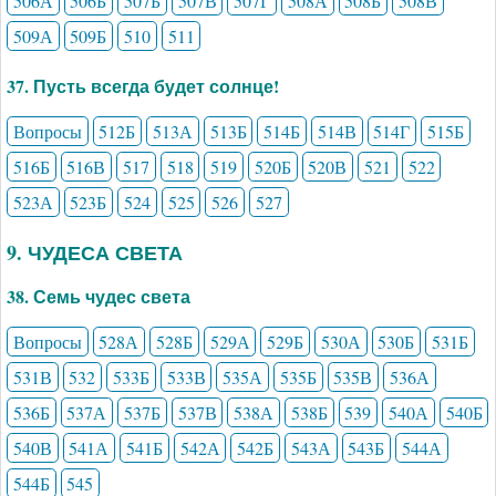
506А
506Б
507Б
507В
507Г
508А
508Б
508В
509А
509Б
510
511
37. Пусть всегда будет солнце!
Вопросы
512Б
513А
513Б
514Б
514В
514Г
515Б
516Б
516В
517
518
519
520Б
520В
521
522
523А
523Б
524
525
526
527
9. ЧУДЕСА СВЕТА
38. Семь чудес света
Вопросы
528А
528Б
529А
529Б
530А
530Б
531Б
531В
532
533Б
533В
535А
535Б
535В
536А
536Б
537А
537Б
537В
538А
538Б
539
540А
540Б
540В
541А
541Б
542А
542Б
543А
543Б
544А
544Б
545