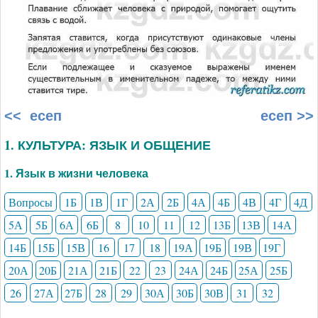
<< есеп
есеп >>
1. КУЛЬТУРА: ЯЗЫК И ОБЩЕНИЕ
1. Язык в жизни человека
Вопросы
1Б
1В
1Г
2А
2Б
4А
4Б
4В
4Г
4Д
5А
5Б
6А
6Б
8
10
11
12
13Б
13В
14А
14Б
15Б
15В
16
17
18
19А
19Б
19В
19Г
20А
20Б
21А
21Б
22
23
24А
24Б
25А
25Б
26
27А
27Б
28
29
30А
30Б
30В
31
32