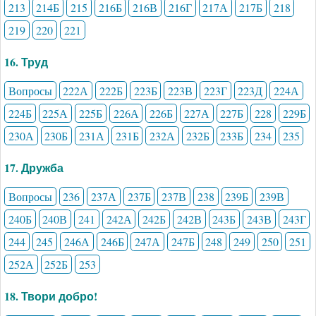
213
214Б
215
216Б
216В
216Г
217А
217Б
218
219
220
221
16. Труд
Вопросы
222А
222Б
223Б
223В
223Г
223Д
224А
224Б
225А
225Б
226А
226Б
227А
227Б
228
229Б
230А
230Б
231А
231Б
232А
232Б
233Б
234
235
17. Дружба
Вопросы
236
237А
237Б
237В
238
239Б
239В
240Б
240В
241
242А
242Б
242В
243Б
243В
243Г
244
245
246А
246Б
247А
247Б
248
249
250
251
252А
252Б
253
18. Твори добро!