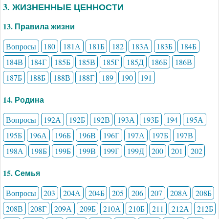
3. ЖИЗНЕННЫЕ ЦЕННОСТИ
13. Правила жизни
Вопросы
180
181А
181Б
182
183А
183Б
184Б
184В
184Г
185Б
185В
185Г
185Д
186Б
186В
187Б
188Б
188В
188Г
189
190
191
14. Родина
Вопросы
192А
192Б
192В
193А
193Б
194
195А
195Б
196А
196Б
196В
196Г
197А
197Б
197В
198А
198Б
199Б
199В
199Г
199Д
200
201
202
15. Семья
Вопросы
203
204А
204Б
205
206
207
208А
208Б
208В
208Г
209А
209Б
210А
210Б
211
212А
212Б