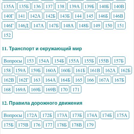
135А
135Б
136
137
138
139А
139Б
140Б
140В
140Г
141
142А
142Б
143Б
144
145
146Б
146В
146Г
146Д
147А
147Б
148А
148Б
149
150
151
152
11. Транспорт и окружающий мир
Вопросы
153
154А
154Б
155А
155Б
155В
157Б
158
159А
159Б
160А
160Б
161Б
161В
162А
162Б
162В
162Г
163
164А
164Б
165
166
167А
167Б
168
169А
169Б
169В
170
171
12. Правила дорожного движения
Вопросы
172А
172Б
173А
173Б
174А
174Б
175А
175Б
175В
176
177
178Б
178В
179