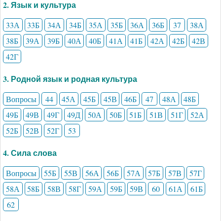
2. Язык и культура
33А
33Б
34А
34Б
35А
35Б
36А
36Б
37
38А
38Б
39А
39Б
40А
40Б
41А
41Б
42А
42Б
42В
42Г
3. Родной язык и родная культура
Вопросы
44
45А
45Б
45В
46Б
47
48А
48Б
49Б
49В
49Г
49Д
50А
50Б
51Б
51В
51Г
52А
52Б
52В
52Г
53
4. Сила слова
Вопросы
55Б
55В
56А
56Б
57А
57Б
57В
57Г
58А
58Б
58В
58Г
59А
59Б
59В
60
61А
61Б
62