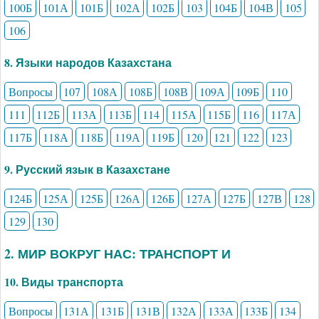
100Б
101А
101Б
102А
102Б
103
104Б
104В
105
106
8. Языки народов Казахстана
Вопросы
107
108А
108Б
108В
109А
109Б
110
111
112Б
113А
113Б
114
115А
115Б
116
117А
117Б
118А
118Б
119А
119Б
120
121
122
123
9. Русский язык в Казахстане
124Б
125А
125Б
126А
126Б
127А
127Б
127В
128
129
130
2. МИР ВОКРУГ НАС: ТРАНСПОРТ И
10. Виды транспорта
Вопросы
131А
131Б
131В
132А
133А
133Б
134