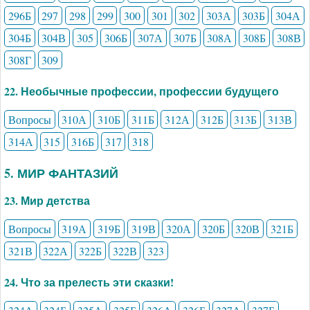
296Б
297
298
299
300
301
302
303А
303Б
304А
304Б
304В
305
306Б
307А
307Б
308А
308Б
308В
308Г
309
22. Необычные профессии, профессии будущего
Вопросы
310А
310Б
311Б
312А
312Б
313Б
313В
314А
315
316Б
317
318
5. МИР ФАНТАЗИЙ
23. Мир детства
Вопросы
319А
319Б
319В
320А
320Б
320В
321Б
321В
322А
322Б
322В
323
24. Что за прелесть эти сказки!