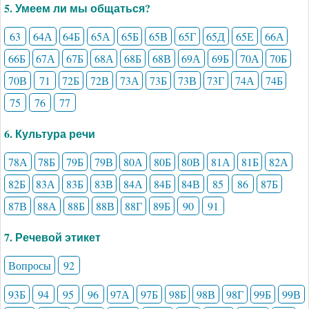
5. Умеем ли мы общаться?
63
64А
64Б
65А
65Б
65В
65Г
65Д
65Е
66А
66Б
67А
67Б
68А
68Б
68В
69А
69Б
70А
70Б
70В
71
72Б
72В
73А
73Б
73В
73Г
74А
74Б
75
76
77
6. Культура речи
78А
78Б
79Б
79В
80А
80Б
80В
81А
81Б
82А
82Б
83А
83Б
83В
84А
84Б
84В
85
86
87Б
87В
88А
88Б
88В
88Г
89Б
90
91
7. Речевой этикет
Вопросы
92
93Б
94
95
96
97А
97Б
98Б
98В
98Г
99Б
99В