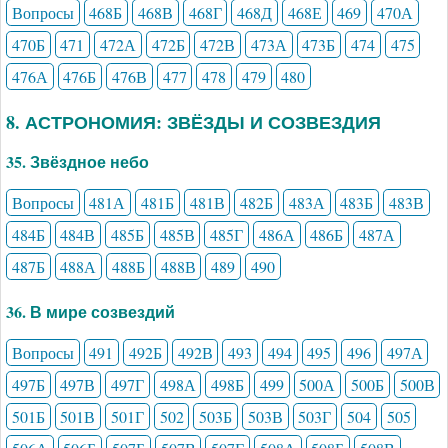
Вопросы
468Б
468В
468Г
468Д
468Е
469
470А
470Б
471
472А
472Б
472В
473А
473Б
474
475
476А
476Б
476В
477
478
479
480
8. АСТРОНОМИЯ: ЗВЁЗДЫ И СОЗВЕЗДИЯ
35. Звёздное небо
Вопросы
481А
481Б
481В
482Б
483А
483Б
483В
484Б
484В
485Б
485В
485Г
486А
486Б
487А
487Б
488А
488Б
488В
489
490
36. В мире созвездий
Вопросы
491
492Б
492В
493
494
495
496
497А
497Б
497В
497Г
498А
498Б
499
500А
500Б
500В
501Б
501В
501Г
502
503Б
503В
503Г
504
505