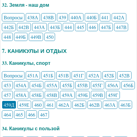
32. Земля - наш дом
Вопросы
438А
438В
439
440А
440Б
441
442А
442Б
442В
443А
443Б
444
445
446
447Б
447В
448
449Б
449В
450
7. КАНИКУЛЫ И ОТДЫХ
33. Каникулы, спорт
Вопросы
451А
451Б
451В
451Г
452А
452Б
452В
453
454А
454Б
455А
455Б
455В
455Г
456А
456Б
457
458А
458Б
458В
459А
459Б
459В
459Г
459Д
459Е
460
461
462А
462Б
462В
463А
463Б
464
465
466
467
34. Каникулы с пользой