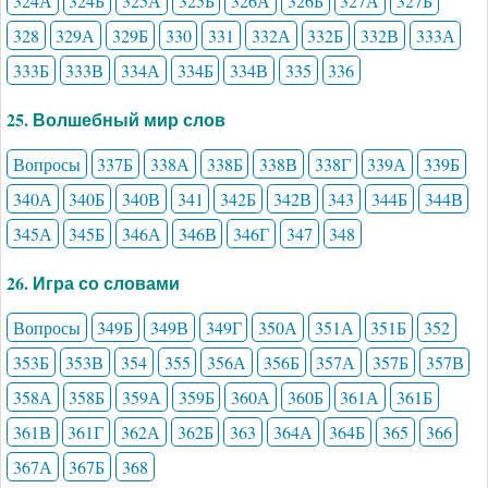
324А
324Б
325А
325Б
326А
326Б
327А
327Б
328
329А
329Б
330
331
332А
332Б
332В
333А
333Б
333В
334А
334Б
334В
335
336
25. Волшебный мир слов
Вопросы
337Б
338А
338Б
338В
338Г
339А
339Б
340А
340Б
340В
341
342Б
342В
343
344Б
344В
345А
345Б
346А
346В
346Г
347
348
26. Игра со словами
Вопросы
349Б
349В
349Г
350А
351А
351Б
352
353Б
353В
354
355
356А
356Б
357А
357Б
357В
358А
358Б
359А
359Б
360А
360Б
361А
361Б
361В
361Г
362А
362Б
363
364А
364Б
365
366
367А
367Б
368