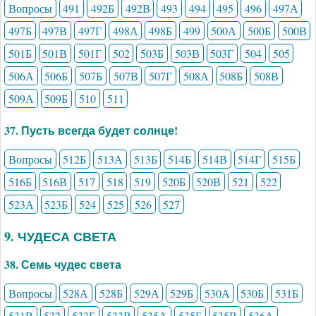
Вопросы
491
492Б
492В
493
494
495
496
497А
497Б
497В
497Г
498А
498Б
499
500А
500Б
500В
501Б
501В
501Г
502
503Б
503В
503Г
504
505
506А
506Б
507Б
507В
507Г
508А
508Б
508В
509А
509Б
510
511
37. Пусть всегда будет солнце!
Вопросы
512Б
513А
513Б
514Б
514В
514Г
515Б
516Б
516В
517
518
519
520Б
520В
521
522
523А
523Б
524
525
526
527
9. ЧУДЕСА СВЕТА
38. Семь чудес света
Вопросы
528А
528Б
529А
529Б
530А
530Б
531Б
531В
532
533Б
533В
535А
535Б
535В
536А