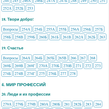
244
245
246А
246Б
247А
247Б
248
249
250
251
252А
252Б
253
18. Твори добро!
Вопросы
254А
254Б
255А
255Б
256А
256Б
257Б
258Б
258В
259Б
260Б
261Б
261В
262А
262Б
263
19. Счастье
Вопросы
264А
264Б
265Б
265В
266
267
268
269Б
269В
269Г
270А
270Б
270В
271
272
273
274Б
274В
274Г
275
276Б
277
278
4. МИР ПРОФЕССИЙ
20. Люди и их профессии
279А
279Б
279В
280А
280Б
281
282Б
283
284