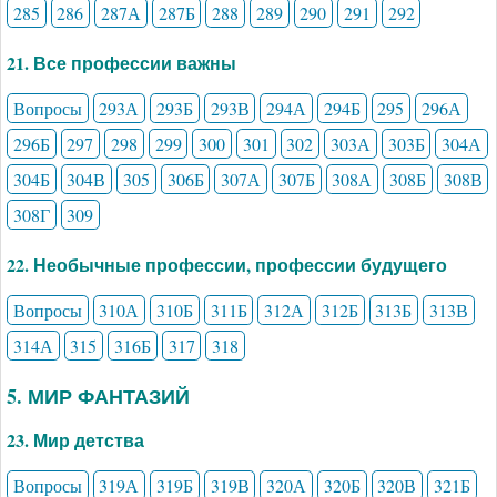
285
286
287А
287Б
288
289
290
291
292
21. Все профессии важны
Вопросы
293А
293Б
293В
294А
294Б
295
296А
296Б
297
298
299
300
301
302
303А
303Б
304А
304Б
304В
305
306Б
307А
307Б
308А
308Б
308В
308Г
309
22. Необычные профессии, профессии будущего
Вопросы
310А
310Б
311Б
312А
312Б
313Б
313В
314А
315
316Б
317
318
5. МИР ФАНТАЗИЙ
23. Мир детства
Вопросы
319А
319Б
319В
320А
320Б
320В
321Б