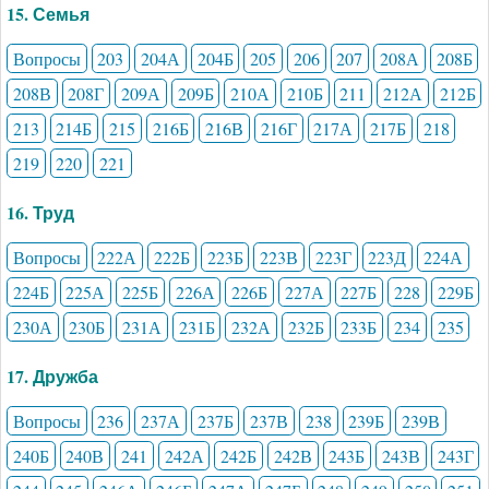
15. Семья
Вопросы
203
204А
204Б
205
206
207
208А
208Б
208В
208Г
209А
209Б
210А
210Б
211
212А
212Б
213
214Б
215
216Б
216В
216Г
217А
217Б
218
219
220
221
16. Труд
Вопросы
222А
222Б
223Б
223В
223Г
223Д
224А
224Б
225А
225Б
226А
226Б
227А
227Б
228
229Б
230А
230Б
231А
231Б
232А
232Б
233Б
234
235
17. Дружба
Вопросы
236
237А
237Б
237В
238
239Б
239В
240Б
240В
241
242А
242Б
242В
243Б
243В
243Г