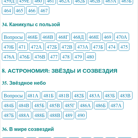
459Д
459Е
460
461
462А
462Б
462В
463А
463Б
464
465
466
467
34. Каникулы с пользой
Вопросы
468Б
468В
468Г
468Д
468Е
469
470А
470Б
471
472А
472Б
472В
473А
473Б
474
475
476А
476Б
476В
477
478
479
480
8. АСТРОНОМИЯ: ЗВЁЗДЫ И СОЗВЕЗДИЯ
35. Звёздное небо
Вопросы
481А
481Б
481В
482Б
483А
483Б
483В
484Б
484В
485Б
485В
485Г
486А
486Б
487А
487Б
488А
488Б
488В
489
490
36. В мире созвездий