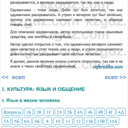
<< есеп
есеп >>
1. КУЛЬТУРА: ЯЗЫК И ОБЩЕНИЕ
1. Язык в жизни человека
Вопросы
1Б
1В
1Г
2А
2Б
4А
4Б
4В
4Г
4Д
5А
5Б
6А
6Б
8
10
11
12
13Б
13В
14А