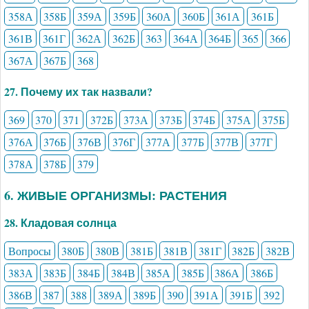
358А
358Б
359А
359Б
360А
360Б
361А
361Б
361В
361Г
362А
362Б
363
364А
364Б
365
366
367А
367Б
368
27. Почему их так назвали?
369
370
371
372Б
373А
373Б
374Б
375А
375Б
376А
376Б
376В
376Г
377А
377Б
377В
377Г
378А
378Б
379
6. ЖИВЫЕ ОРГАНИЗМЫ: РАСТЕНИЯ
28. Кладовая солнца
Вопросы
380Б
380В
381Б
381В
381Г
382Б
382В
383А
383Б
384Б
384В
385А
385Б
386А
386Б
386В
387
388
389А
389Б
390
391А
391Б
392