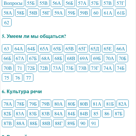
Вопросы
55Б
55В
56А
56Б
57А
57Б
57В
57Г
58А
58Б
58В
58Г
59А
59Б
59В
60
61А
61Б
62
5. Умеем ли мы общаться?
63
64А
64Б
65А
65Б
65В
65Г
65Д
65Е
66А
66Б
67А
67Б
68А
68Б
68В
69А
69Б
70А
70Б
70В
71
72Б
72В
73А
73Б
73В
73Г
74А
74Б
75
76
77
6. Культура речи
78А
78Б
79Б
79В
80А
80Б
80В
81А
81Б
82А
82Б
83А
83Б
83В
84А
84Б
84В
85
86
87Б
87В
88А
88Б
88В
88Г
89Б
90
91