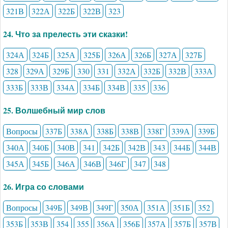
321В
322А
322Б
322В
323
24. Что за прелесть эти сказки!
324А
324Б
325А
325Б
326А
326Б
327А
327Б
328
329А
329Б
330
331
332А
332Б
332В
333А
333Б
333В
334А
334Б
334В
335
336
25. Волшебный мир слов
Вопросы
337Б
338А
338Б
338В
338Г
339А
339Б
340А
340Б
340В
341
342Б
342В
343
344Б
344В
345А
345Б
346А
346В
346Г
347
348
26. Игра со словами
Вопросы
349Б
349В
349Г
350А
351А
351Б
352
353Б
353В
354
355
356А
356Б
357А
357Б
357В