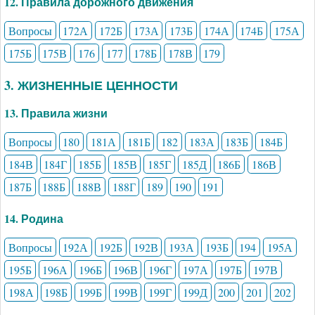
12. Правила дорожного движения
Вопросы
172А
172Б
173А
173Б
174А
174Б
175А
175Б
175В
176
177
178Б
178В
179
3. ЖИЗНЕННЫЕ ЦЕННОСТИ
13. Правила жизни
Вопросы
180
181А
181Б
182
183А
183Б
184Б
184В
184Г
185Б
185В
185Г
185Д
186Б
186В
187Б
188Б
188В
188Г
189
190
191
14. Родина
Вопросы
192А
192Б
192В
193А
193Б
194
195А
195Б
196А
196Б
196В
196Г
197А
197Б
197В
198А
198Б
199Б
199В
199Г
199Д
200
201
202