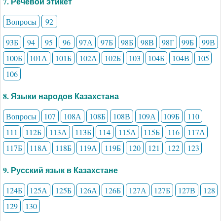
7. Речевой этикет
Вопросы
92
93Б
94
95
96
97А
97Б
98Б
98В
98Г
99Б
99В
100Б
101А
101Б
102А
102Б
103
104Б
104В
105
106
8. Языки народов Казахстана
Вопросы
107
108А
108Б
108В
109А
109Б
110
111
112Б
113А
113Б
114
115А
115Б
116
117А
117Б
118А
118Б
119А
119Б
120
121
122
123
9. Русский язык в Казахстане
124Б
125А
125Б
126А
126Б
127А
127Б
127В
128
129
130