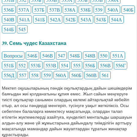
536Б
537А
537Б
537В
538А
538Б
539
540А
540Б
540В
541А
541Б
542А
542Б
543А
543Б
544А
544Б
545
39. Семь чудес Казахстана
Вопросы
546Б
546В
547
548Б
548В
550
551А
551Б
552
553Б
553В
554
555
556Б
556В
556Г
556Д
557
558
559
560А
560Б
560В
561
Мектеп оқушыларының пәндік оқулықтардың дайын шешімдерім
баяғыдан жиі қолданатыны құпия емес. Жыл сайын меңгеруге
тиісті оқулықтар санымен олардың көлемі айтарлықтай көбейіп
отыр, ал осы пәндерді менгеріп, түсінуге уақыт жеткіліксіз. Осы
себеппен балаларға көмектесу мақсатында, олардан талап
етілетін жүктемелерді азайтуға, күнделікті ментальды шаршауын
алдын-алу және үй жұмыстарына дайындалу тиімділігін арттыру
мақсатында мамандар дайын жауаптардан тұратын жинақтар
құрастырады.