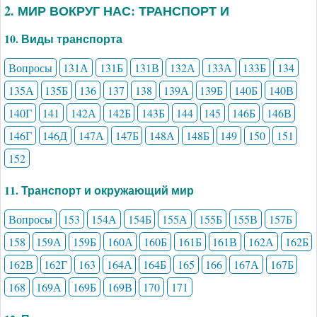
2. МИР ВОКРУГ НАС: ТРАНСПОРТ И
10. Виды транспорта
Вопросы
131А
131Б
131В
132А
133А
133Б
134
135А
135Б
136
137
138
139А
139Б
140Б
140В
140Г
141
142А
142Б
143Б
144
145
146Б
146В
146Г
146Д
147А
147Б
148А
148Б
149
150
151
152
11. Транспорт и окружающий мир
Вопросы
153
154А
154Б
155А
155Б
155В
157Б
158
159А
159Б
160А
160Б
161Б
161В
162А
162Б
162В
162Г
163
164А
164Б
165
166
167А
167Б
168
169А
169Б
169В
170
171