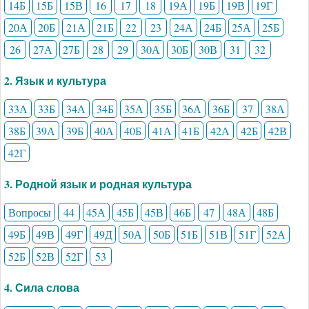
14Б
15Б
15В
16
17
18
19А
19Б
19В
19Г
20А
20Б
21А
21Б
22
23
24А
24Б
25А
25Б
26
27А
27Б
28
29
30А
30Б
30В
31
32
2. Язык и культура
33А
33Б
34А
34Б
35А
35Б
36А
36Б
37
38А
38Б
39А
39Б
40А
40Б
41А
41Б
42А
42Б
42В
42Г
3. Родной язык и родная культура
Вопросы
44
45А
45Б
45В
46Б
47
48А
48Б
49Б
49В
49Г
49Д
50А
50Б
51Б
51В
51Г
52А
52Б
52В
52Г
53
4. Сила слова