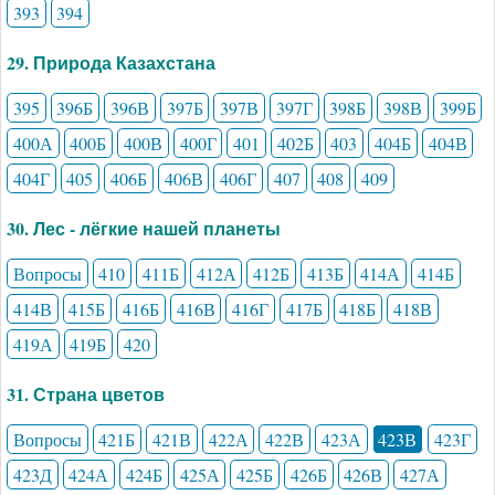
393
394
29. Природа Казахстана
395
396Б
396В
397Б
397В
397Г
398Б
398В
399Б
400А
400Б
400В
400Г
401
402Б
403
404Б
404В
404Г
405
406Б
406В
406Г
407
408
409
30. Лес - лёгкие нашей планеты
Вопросы
410
411Б
412А
412Б
413Б
414А
414Б
414В
415Б
416Б
416В
416Г
417Б
418Б
418В
419А
419Б
420
31. Страна цветов
Вопросы
421Б
421В
422А
422В
423А
423В
423Г
423Д
424А
424Б
425А
425Б
426Б
426В
427А