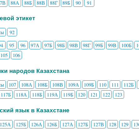
87В
88А
88Б
88В
88Г
89Б
90
91
чевой этикет
сы
92
94
95
96
97А
97Б
98Б
98В
98Г
99Б
99В
100Б
105
106
ыки народов Казахстана
сы
107
108А
108Б
108В
109А
109Б
110
111
112Б
117Б
118А
118Б
119А
119Б
120
121
122
123
сский язык в Казахстане
125А
125Б
126А
126Б
127А
127Б
127В
128
129
13