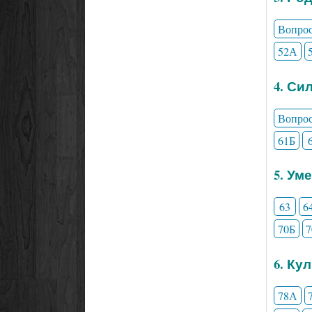
Вопро
52А
4. Си
Вопро
61Б
5. Ум
63
6
70Б
6. Ку
78А