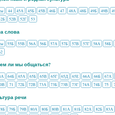
сы
44
45А
45Б
45В
46Б
47
48А
48Б
49Б
49В
4
52Б
52В
52Г
53
ла слова
сы
55Б
55В
56А
56Б
57А
57Б
57В
57Г
58А
58Б
62
еем ли мы общаться?
4А
64Б
65А
65Б
65В
65Г
65Д
65Е
66А
66Б
67А
70В
71
72Б
72В
73А
73Б
73В
73Г
74А
74Б
75
льтура речи
78Б
79Б
79В
80А
80Б
80В
81А
81Б
82А
82Б
83А