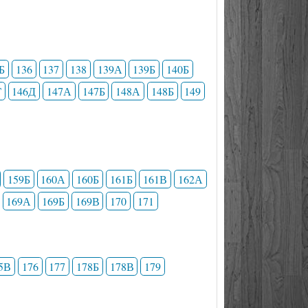
Б
136
137
138
139А
139Б
140Б
Г
146Д
147А
147Б
148А
148Б
149
159Б
160А
160Б
161Б
161В
162А
169А
169Б
169В
170
171
5В
176
177
178Б
178В
179