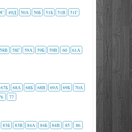
9Г
49Д
50А
50Б
51Б
51В
51Г
58В
58Г
59А
59Б
59В
60
61А
67Б
68А
68Б
68В
69А
69Б
70А
76
77
83Б
83В
84А
84Б
84В
85
86