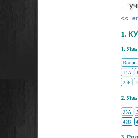
<< е
1. 
1. Яз
Вопро
14А
25Б
2. Яз
33А
42В
3. Ро