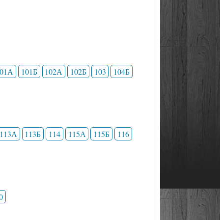
101А
101Б
102А
102Б
103
104Б
113А
113Б
114
115А
115Б
116
0