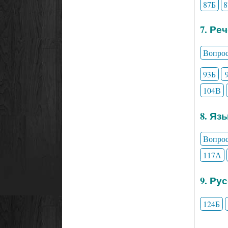
87Б
7. Ре
Вопро
93Б
104В
8. Яз
Вопро
117А
9. Ру
124Б