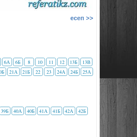
есеп >>
6А
6Б
8
10
11
12
13Б
13В
0Б
21А
21Б
22
23
24А
24Б
25А
39Б
40А
40Б
41А
41Б
42А
42Б