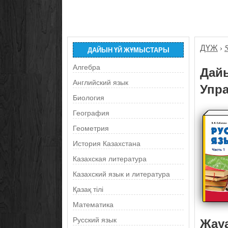
ДҮЖ
›
ДАЙЫН ҮЙ ЖҰМЫСТАРЫ
Алгебра
Дайы
Английский язык
Упра
Биология
География
Геометрия
История Казахстана
Казахская литература
Казахский язык и литература
Қазақ тілі
Математика
Жау
Русский язык