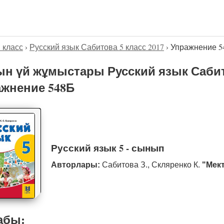
5 класс
›
Русский язык Сабитова 5 класс 2017
›
Упражнение 5
н үй жұмыстары Русский язык Сабито
жнение 548Б
Русский язык 5 - сынып
Авторлары:
Сабитова З., Скляренко К.
"Мек
абы: