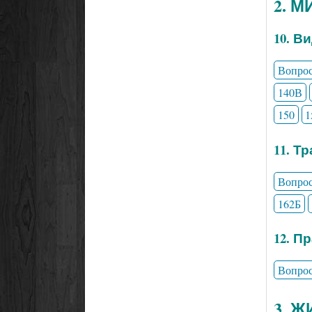
2. 
10. В
Вопро
140В
150
1
11. Т
Вопро
162Б
12. П
Вопро
3. 