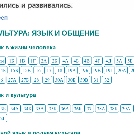
сеп
КУЛЬТУРА: ЯЗЫК И ОБЩЕНИЕ
ык в жизни человека
сы
1Б
1В
1Г
2А
2Б
4А
4Б
4В
4Г
4Д
5А
5Б
14Б
15Б
15В
16
17
18
19А
19Б
19В
19Г
20А
2
26
27А
27Б
28
29
30А
30Б
30В
31
32
ык и культура
33Б
34А
34Б
35А
35Б
36А
36Б
37
38А
38Б
39А
42Г
дной язык и родная культура