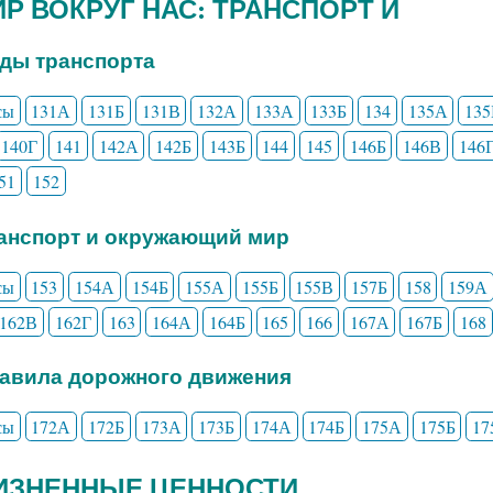
МИР ВОКРУГ НАС: ТРАНСПОРТ И
иды транспорта
сы
131А
131Б
131В
132А
133А
133Б
134
135А
135
140Г
141
142А
142Б
143Б
144
145
146Б
146В
146
51
152
ранспорт и окружающий мир
сы
153
154А
154Б
155А
155Б
155В
157Б
158
159А
162В
162Г
163
164А
164Б
165
166
167А
167Б
168
равила дорожного движения
сы
172А
172Б
173А
173Б
174А
174Б
175А
175Б
17
ЖИЗНЕННЫЕ ЦЕННОСТИ