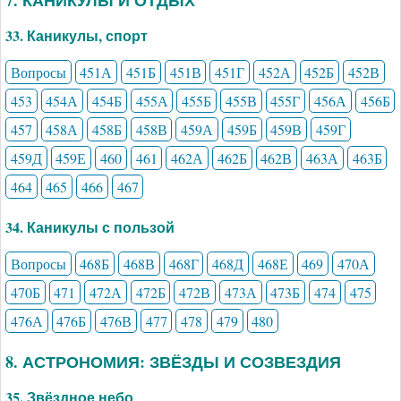
33. Каникулы, спорт
Вопросы
451А
451Б
451В
451Г
452А
452Б
452В
453
454А
454Б
455А
455Б
455В
455Г
456А
456Б
457
458А
458Б
458В
459А
459Б
459В
459Г
459Д
459Е
460
461
462А
462Б
462В
463А
463Б
464
465
466
467
34. Каникулы с пользой
Вопросы
468Б
468В
468Г
468Д
468Е
469
470А
470Б
471
472А
472Б
472В
473А
473Б
474
475
476А
476Б
476В
477
478
479
480
8. АСТРОНОМИЯ: ЗВЁЗДЫ И СОЗВЕЗДИЯ
35. Звёздное небо