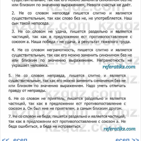
<< есеп
есеп >>