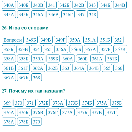
340А
340Б
340В
341
342Б
342В
343
344Б
344В
345А
345Б
346А
346В
346Г
347
348
26. Игра со словами
Вопросы
349Б
349В
349Г
350А
351А
351Б
352
353Б
353В
354
355
356А
356Б
357А
357Б
357В
358А
358Б
359А
359Б
360А
360Б
361А
361Б
361В
361Г
362А
362Б
363
364А
364Б
365
366
367А
367Б
368
27. Почему их так назвали?
369
370
371
372Б
373А
373Б
374Б
375А
375Б
376А
376Б
376В
376Г
377А
377Б
377В
377Г
378А
378Б
379