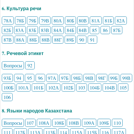
6. Культура речи
78А
78Б
79Б
79В
80А
80Б
80В
81А
81Б
82А
82Б
83А
83Б
83В
84А
84Б
84В
85
86
87Б
87В
88А
88Б
88В
88Г
89Б
90
91
7. Речевой этикет
Вопросы
92
93Б
94
95
96
97А
97Б
98Б
98В
98Г
99Б
99В
100Б
101А
101Б
102А
102Б
103
104Б
104В
105
106
8. Языки народов Казахстана
Вопросы
107
108А
108Б
108В
109А
109Б
110
111
112Б
113А
113Б
114
115А
115Б
116
117А