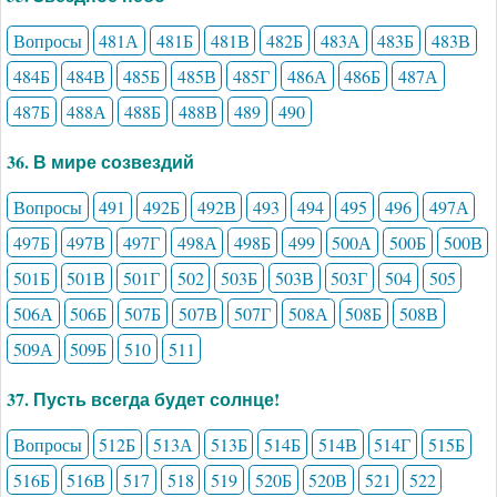
Вопросы
481А
481Б
481В
482Б
483А
483Б
483В
484Б
484В
485Б
485В
485Г
486А
486Б
487А
487Б
488А
488Б
488В
489
490
36. В мире созвездий
Вопросы
491
492Б
492В
493
494
495
496
497А
497Б
497В
497Г
498А
498Б
499
500А
500Б
500В
501Б
501В
501Г
502
503Б
503В
503Г
504
505
506А
506Б
507Б
507В
507Г
508А
508Б
508В
509А
509Б
510
511
37. Пусть всегда будет солнце!
Вопросы
512Б
513А
513Б
514Б
514В
514Г
515Б
516Б
516В
517
518
519
520Б
520В
521
522