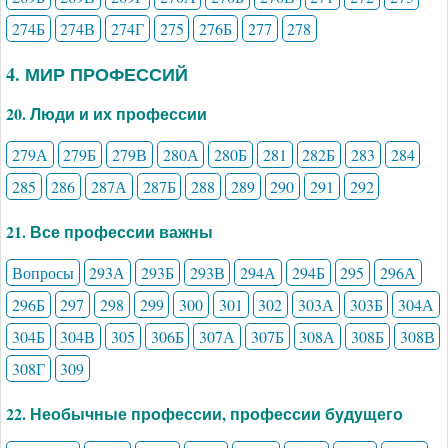
274Б
274В
274Г
275
276Б
277
278
4. МИР ПРОФЕССИЙ
20. Люди и их профессии
279А
279Б
279В
280А
280Б
281
282Б
283
284
285
286
287А
287Б
288
289
290
291
292
21. Все профессии важны
Вопросы
293А
293Б
293В
294А
294Б
295
296А
296Б
297
298
299
300
301
302
303А
303Б
304А
304Б
304В
305
306Б
307А
307Б
308А
308Б
308В
308Г
309
22. Необычные профессии, профессии будущего