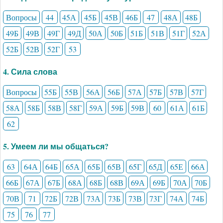
Вопросы
44
45А
45Б
45В
46Б
47
48А
48Б
49Б
49В
49Г
49Д
50А
50Б
51Б
51В
51Г
52А
52Б
52В
52Г
53
4. Сила слова
Вопросы
55Б
55В
56А
56Б
57А
57Б
57В
57Г
58А
58Б
58В
58Г
59А
59Б
59В
60
61А
61Б
62
5. Умеем ли мы общаться?
63
64А
64Б
65А
65Б
65В
65Г
65Д
65Е
66А
66Б
67А
67Б
68А
68Б
68В
69А
69Б
70А
70Б
70В
71
72Б
72В
73А
73Б
73В
73Г
74А
74Б
75
76
77