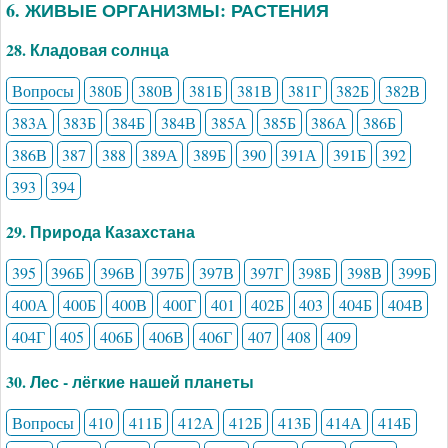
6. ЖИВЫЕ ОРГАНИЗМЫ: РАСТЕНИЯ
28. Кладовая солнца
Вопросы
380Б
380В
381Б
381В
381Г
382Б
382В
383А
383Б
384Б
384В
385А
385Б
386А
386Б
386В
387
388
389А
389Б
390
391А
391Б
392
393
394
29. Природа Казахстана
395
396Б
396В
397Б
397В
397Г
398Б
398В
399Б
400А
400Б
400В
400Г
401
402Б
403
404Б
404В
404Г
405
406Б
406В
406Г
407
408
409
30. Лес - лёгкие нашей планеты
Вопросы
410
411Б
412А
412Б
413Б
414А
414Б