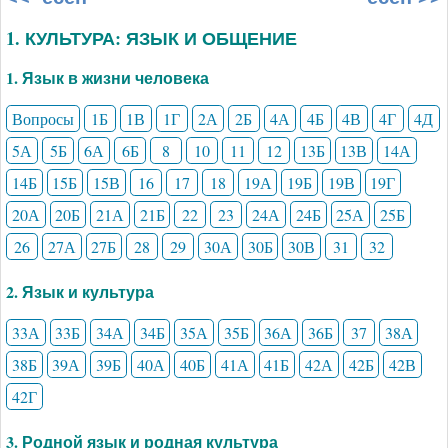
1. КУЛЬТУРА: ЯЗЫК И ОБЩЕНИЕ
1. Язык в жизни человека
Вопросы
1Б
1В
1Г
2А
2Б
4А
4Б
4В
4Г
4Д
5А
5Б
6А
6Б
8
10
11
12
13Б
13В
14А
14Б
15Б
15В
16
17
18
19А
19Б
19В
19Г
20А
20Б
21А
21Б
22
23
24А
24Б
25А
25Б
26
27А
27Б
28
29
30А
30Б
30В
31
32
2. Язык и культура
33А
33Б
34А
34Б
35А
35Б
36А
36Б
37
38А
38Б
39А
39Б
40А
40Б
41А
41Б
42А
42Б
42В
42Г
3. Родной язык и родная культура