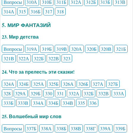
Вопросы
310А
310Б
311Б
312А
312Б
313Б
313В
314А
315
316Б
317
318
5. МИР ФАНТАЗИЙ
23. Мир детства
Вопросы
319А
319Б
319В
320А
320Б
320В
321Б
321В
322А
322Б
322В
323
24. Что за прелесть эти сказки!
324А
324Б
325А
325Б
326А
326Б
327А
327Б
328
329А
329Б
330
331
332А
332Б
332В
333А
333Б
333В
334А
334Б
334В
335
336
25. Волшебный мир слов
Вопросы
337Б
338А
338Б
338В
338Г
339А
339Б