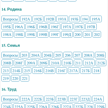
14. Родина
Вопросы
192А
192Б
192В
193А
193Б
194
195А
195Б
196А
196Б
196В
196Г
197А
197Б
197В
198А
198Б
199Б
199В
199Г
199Д
200
201
202
15. Семья
Вопросы
203
204А
204Б
205
206
207
208А
208Б
208В
208Г
209А
209Б
210А
210Б
211
212А
212Б
213
214Б
215
216Б
216В
216Г
217А
217Б
218
219
220
221
16. Труд
Вопросы
222А
222Б
223Б
223В
223Г
223Д
224А
224Б
225А
225Б
226А
226Б
227А
227Б
228
229Б