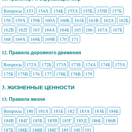
Вопросы
153
154А
154Б
155А
155Б
155В
157Б
158
159А
159Б
160А
160Б
161Б
161В
162А
162Б
162В
162Г
163
164А
164Б
165
166
167А
167Б
168
169А
169Б
169В
170
171
12. Правила дорожного движения
Вопросы
172А
172Б
173А
173Б
174А
174Б
175А
175Б
175В
176
177
178Б
178В
179
3. ЖИЗНЕННЫЕ ЦЕННОСТИ
13. Правила жизни
Вопросы
180
181А
181Б
182
183А
183Б
184Б
184В
184Г
185Б
185В
185Г
185Д
186Б
186В
187Б
188Б
188В
188Г
189
190
191