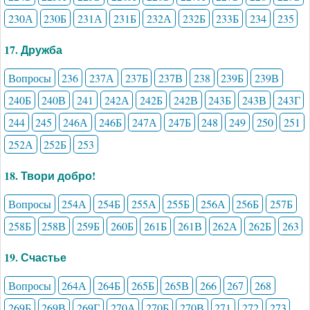
230А
230Б
231А
231Б
232А
232Б
233Б
234
235
17. Дружба
Вопросы
236
237А
237Б
237В
238
239Б
239В
240Б
240В
241
242А
242Б
242В
243Б
243В
243Г
244
245
246А
246Б
247А
247Б
248
249
250
251
252А
252Б
253
18. Твори добро!
Вопросы
254А
254Б
255А
255Б
256А
256Б
257Б
258Б
258В
259Б
260Б
261Б
261В
262А
262Б
263
19. Счастье
Вопросы
264А
264Б
265Б
265В
266
267
268
269Б
269В
269Г
270А
270Б
270В
271
272
273