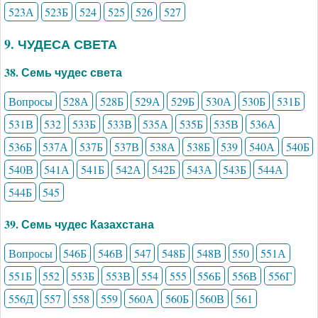
523А
523Б
524
525
526
527
9. ЧУДЕСА СВЕТА
38. Семь чудес света
Вопросы
528А
528Б
529А
529Б
530А
530Б
531Б
531В
532
533Б
533В
535А
535Б
535В
536А
536Б
537А
537Б
537В
538А
538Б
539
540А
540Б
540В
541А
541Б
542А
542Б
543А
543Б
544А
544Б
545
39. Семь чудес Казахстана
Вопросы
546Б
546В
547
548Б
548В
550
551А
551Б
552
553Б
553В
554
555
556Б
556В
556Г
556Д
557
558
559
560А
560Б
560В
561