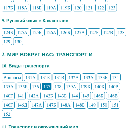
117Б
118А
118Б
119А
119Б
120
121
122
123
9. Русский язык в Казахстане
124Б
125А
125Б
126А
126Б
127А
127Б
127В
128
129
130
2. МИР ВОКРУГ НАС: ТРАНСПОРТ И
10. Виды транспорта
Вопросы
131А
131Б
131В
132А
133А
133Б
134
135А
135Б
136
137
138
139А
139Б
140Б
140В
140Г
141
142А
142Б
143Б
144
145
146Б
146В
146Г
146Д
147А
147Б
148А
148Б
149
150
151
152
11. Транспорт и окружающий мир