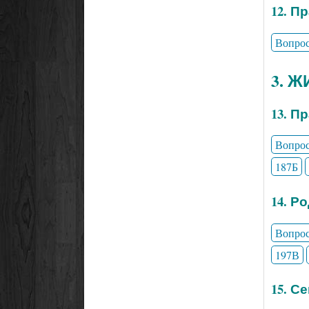
12. П
Вопро
3. 
13. П
Вопро
187Б
14. Р
Вопро
197В
15. С