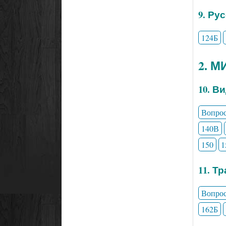
9. Ру
124Б
2. 
10. В
Вопро
140В
150
1
11. Т
Вопро
162Б