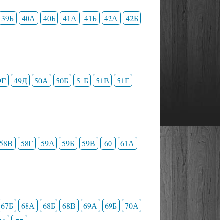
39Б
40А
40Б
41А
41Б
42А
42Б
9Г
49Д
50А
50Б
51Б
51В
51Г
58В
58Г
59А
59Б
59В
60
61А
67Б
68А
68Б
68В
69А
69Б
70А