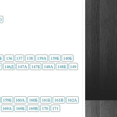
0
Б
136
137
138
139А
139Б
140Б
Г
146Д
147А
147Б
148А
148Б
149
159Б
160А
160Б
161Б
161В
162А
169А
169Б
169В
170
171