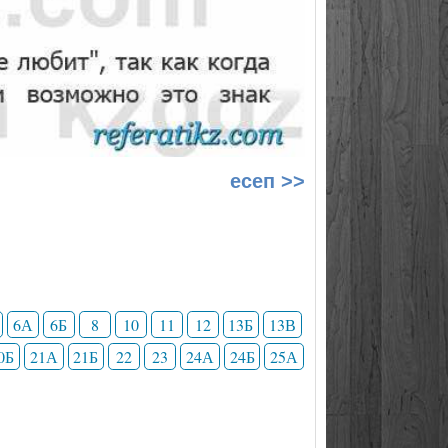
есеп >>
6А
6Б
8
10
11
12
13Б
13В
0Б
21А
21Б
22
23
24А
24Б
25А