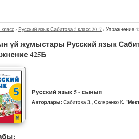
5 класс
›
Русский язык Сабитова 5 класс 2017
›
Упражнение 4
н үй жұмыстары Русский язык Сабито
жнение 425Б
Русский язык 5 - сынып
Авторлары:
Сабитова З., Скляренко К.
"Мек
абы: