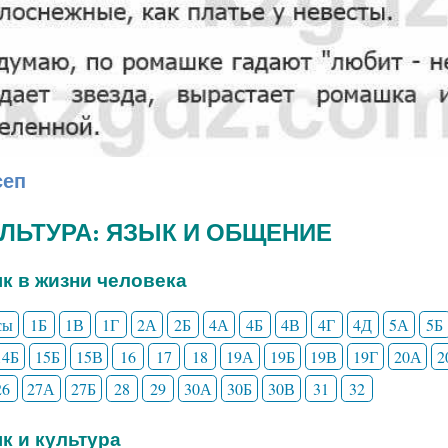
сеп
КУЛЬТУРА: ЯЗЫК И ОБЩЕНИЕ
ык в жизни человека
сы
1Б
1В
1Г
2А
2Б
4А
4Б
4В
4Г
4Д
5А
5Б
14Б
15Б
15В
16
17
18
19А
19Б
19В
19Г
20А
2
26
27А
27Б
28
29
30А
30Б
30В
31
32
ык и культура