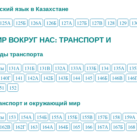
сский язык в Казахстане
125А
125Б
126А
126Б
127А
127Б
127В
128
129
13
МИР ВОКРУГ НАС: ТРАНСПОРТ И
иды транспорта
сы
131А
131Б
131В
132А
133А
133Б
134
135А
135
140Г
141
142А
142Б
143Б
144
145
146Б
146В
146
51
152
ранспорт и окружающий мир
сы
153
154А
154Б
155А
155Б
155В
157Б
158
159А
162В
162Г
163
164А
164Б
165
166
167А
167Б
168