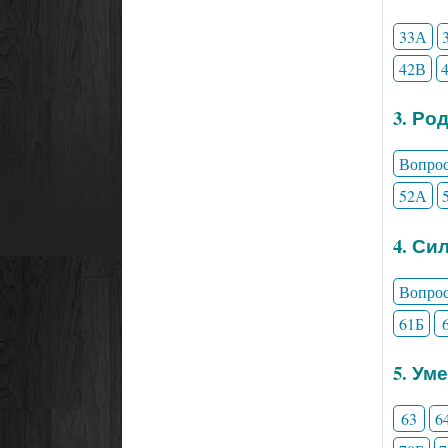
33А
42В
3. Ро
Вопро
52А
4. Си
Вопро
61Б
5. Ум
63
6