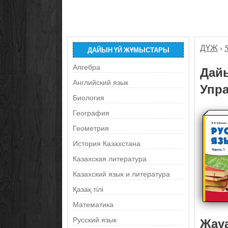
ДҮЖ
›
ДАЙЫН ҮЙ ЖҰМЫСТАРЫ
Алгебра
Дайы
Английский язык
Упра
Биология
География
Геометрия
История Казахстана
Казахская литература
Казахский язык и литература
Қазақ тілі
Математика
Жау
Русский язык