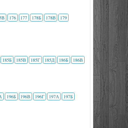
5В
176
177
178Б
178В
179
185Б
185В
185Г
185Д
186Б
186В
А
196Б
196В
196Г
197А
197Б