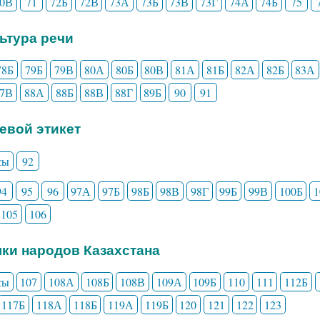
70В
71
72Б
72В
73А
73Б
73В
73Г
74А
74Б
75
льтура речи
78Б
79Б
79В
80А
80Б
80В
81А
81Б
82А
82Б
83А
87В
88А
88Б
88В
88Г
89Б
90
91
чевой этикет
сы
92
94
95
96
97А
97Б
98Б
98В
98Г
99Б
99В
100Б
105
106
ыки народов Казахстана
сы
107
108А
108Б
108В
109А
109Б
110
111
112Б
117Б
118А
118Б
119А
119Б
120
121
122
123