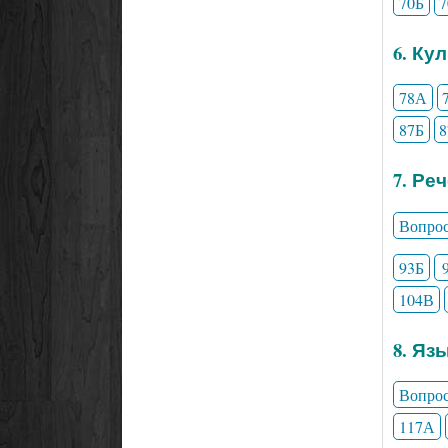
70Б
6. Ку
78А
87Б
7. Ре
Вопро
93Б
104В
8. Яз
Вопро
117А