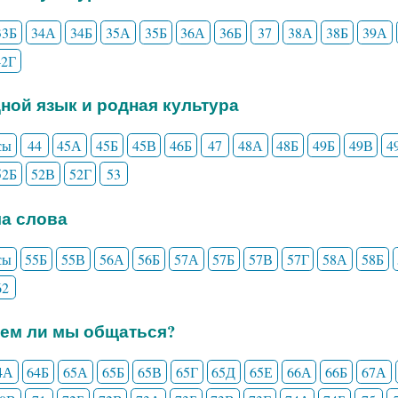
33Б
34А
34Б
35А
35Б
36А
36Б
37
38А
38Б
39А
42Г
дной язык и родная культура
сы
44
45А
45Б
45В
46Б
47
48А
48Б
49Б
49В
4
52Б
52В
52Г
53
ла слова
сы
55Б
55В
56А
56Б
57А
57Б
57В
57Г
58А
58Б
62
еем ли мы общаться?
4А
64Б
65А
65Б
65В
65Г
65Д
65Е
66А
66Б
67А