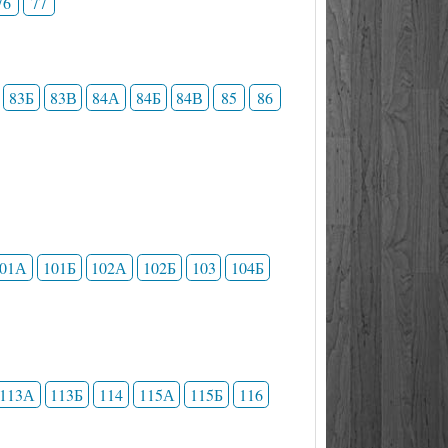
76
77
83Б
83В
84А
84Б
84В
85
86
101А
101Б
102А
102Б
103
104Б
113А
113Б
114
115А
115Б
116