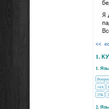
<< е
1. 
1. Яз
Вопро
14А
25Б
2. Яз