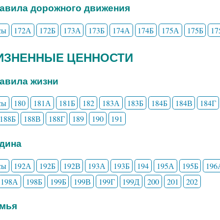
равила дорожного движения
сы
172А
172Б
173А
173Б
174А
174Б
175А
175Б
17
ЖИЗНЕННЫЕ ЦЕННОСТИ
равила жизни
сы
180
181А
181Б
182
183А
183Б
184Б
184В
184Г
188Б
188В
188Г
189
190
191
одина
сы
192А
192Б
192В
193А
193Б
194
195А
195Б
196
198А
198Б
199Б
199В
199Г
199Д
200
201
202
емья