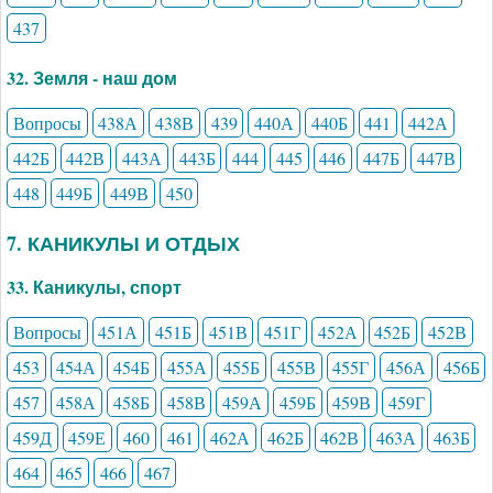
437
32. Земля - наш дом
Вопросы
438А
438В
439
440А
440Б
441
442А
442Б
442В
443А
443Б
444
445
446
447Б
447В
448
449Б
449В
450
7. КАНИКУЛЫ И ОТДЫХ
33. Каникулы, спорт
Вопросы
451А
451Б
451В
451Г
452А
452Б
452В
453
454А
454Б
455А
455Б
455В
455Г
456А
456Б
457
458А
458Б
458В
459А
459Б
459В
459Г
459Д
459Е
460
461
462А
462Б
462В
463А
463Б
464
465
466
467