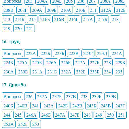
Вопросы
203
204А
204Б
205
206
207
208А
208Б
208В
208Г
209А
209Б
210А
210Б
211
212А
212Б
213
214Б
215
216Б
216В
216Г
217А
217Б
218
219
220
221
16. Труд
Вопросы
222А
222Б
223Б
223В
223Г
223Д
224А
224Б
225А
225Б
226А
226Б
227А
227Б
228
229Б
230А
230Б
231А
231Б
232А
232Б
233Б
234
235
17. Дружба
Вопросы
236
237А
237Б
237В
238
239Б
239В
240Б
240В
241
242А
242Б
242В
243Б
243В
243Г
244
245
246А
246Б
247А
247Б
248
249
250
251
252А
252Б
253