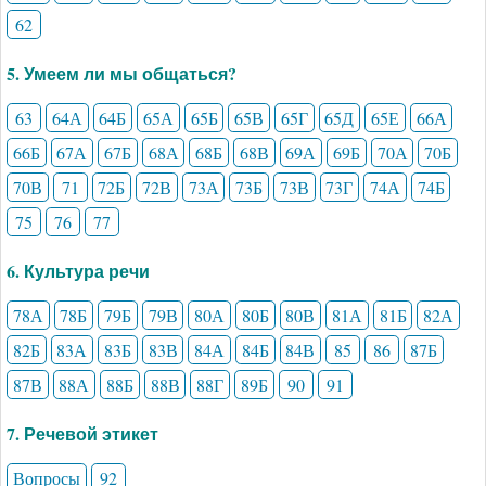
62
5. Умеем ли мы общаться?
63
64А
64Б
65А
65Б
65В
65Г
65Д
65Е
66А
66Б
67А
67Б
68А
68Б
68В
69А
69Б
70А
70Б
70В
71
72Б
72В
73А
73Б
73В
73Г
74А
74Б
75
76
77
6. Культура речи
78А
78Б
79Б
79В
80А
80Б
80В
81А
81Б
82А
82Б
83А
83Б
83В
84А
84Б
84В
85
86
87Б
87В
88А
88Б
88В
88Г
89Б
90
91
7. Речевой этикет
Вопросы
92