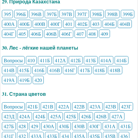
29. Природа Казахстана
395
396Б
396В
397Б
397В
397Г
398Б
398В
399Б
400А
400Б
400В
400Г
401
402Б
403
404Б
404В
404Г
405
406Б
406В
406Г
407
408
409
30. Лес - лёгкие нашей планеты
Вопросы
410
411Б
412А
412Б
413Б
414А
414Б
414В
415Б
416Б
416В
416Г
417Б
418Б
418В
419А
419Б
420
31. Страна цветов
Вопросы
421Б
421В
422А
422В
423А
423В
423Г
423Д
424А
424Б
425А
425Б
426Б
426В
427А
427Б
428
429
430А
430Б
430В
430Г
431А
431Б
431Г
432
433А
433Б
434
435А
435Б
435В
436