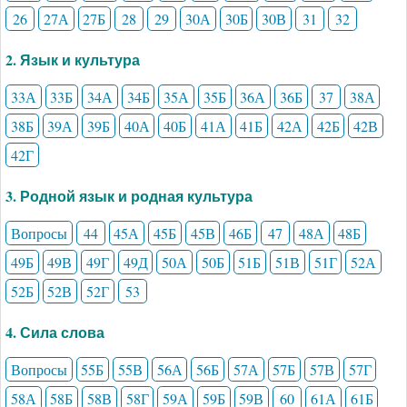
26
27А
27Б
28
29
30А
30Б
30В
31
32
2. Язык и культура
33А
33Б
34А
34Б
35А
35Б
36А
36Б
37
38А
38Б
39А
39Б
40А
40Б
41А
41Б
42А
42Б
42В
42Г
3. Родной язык и родная культура
Вопросы
44
45А
45Б
45В
46Б
47
48А
48Б
49Б
49В
49Г
49Д
50А
50Б
51Б
51В
51Г
52А
52Б
52В
52Г
53
4. Сила слова
Вопросы
55Б
55В
56А
56Б
57А
57Б
57В
57Г
58А
58Б
58В
58Г
59А
59Б
59В
60
61А
61Б