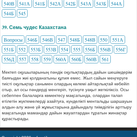
540В
541А
541Б
542А
542Б
543А
543Б
544А
544Б
545
39. Семь чудес Казахстана
Вопросы
546Б
546В
547
548Б
548В
550
551А
551Б
552
553Б
553В
554
555
556Б
556В
556Г
556Д
557
558
559
560А
560Б
560В
561
Мектеп оқушыларының пәндік оқулықтардың дайын шешімдерім
баяғыдан жиі қолданатыны құпия емес. Жыл сайын меңгеруге
тиісті оқулықтар санымен олардың көлемі айтарлықтай көбейіп
отыр, ал осы пәндерді менгеріп, түсінуге уақыт жеткіліксіз. Осы
себеппен балаларға көмектесу мақсатында, олардан талап
етілетін жүктемелерді азайтуға, күнделікті ментальды шаршауын
алдын-алу және үй жұмыстарына дайындалу тиімділігін арттыру
мақсатында мамандар дайын жауаптардан тұратын жинақтар
құрастырады.