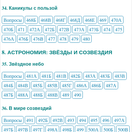
34. Каникулы с пользой
Вопросы
468Б
468В
468Г
468Д
468Е
469
470А
470Б
471
472А
472Б
472В
473А
473Б
474
475
476А
476Б
476В
477
478
479
480
8. АСТРОНОМИЯ: ЗВЁЗДЫ И СОЗВЕЗДИЯ
35. Звёздное небо
Вопросы
481А
481Б
481В
482Б
483А
483Б
483В
484Б
484В
485Б
485В
485Г
486А
486Б
487А
487Б
488А
488Б
488В
489
490
36. В мире созвездий
Вопросы
491
492Б
492В
493
494
495
496
497А
497Б
497В
497Г
498А
498Б
499
500А
500Б
500В