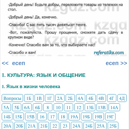
<< есеп
есеп >>
1. КУЛЬТУРА: ЯЗЫК И ОБЩЕНИЕ
1. Язык в жизни человека
Вопросы
1Б
1В
1Г
2А
2Б
4А
4Б
4В
4Г
4Д
5А
5Б
6А
6Б
8
10
11
12
13Б
13В
14А
14Б
15Б
15В
16
17
18
19А
19Б
19В
19Г
20А
20Б
21А
21Б
22
23
24А
24Б
25А
25Б