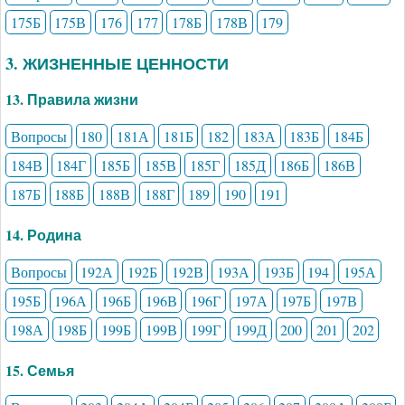
175Б
175В
176
177
178Б
178В
179
3. ЖИЗНЕННЫЕ ЦЕННОСТИ
13. Правила жизни
Вопросы
180
181А
181Б
182
183А
183Б
184Б
184В
184Г
185Б
185В
185Г
185Д
186Б
186В
187Б
188Б
188В
188Г
189
190
191
14. Родина
Вопросы
192А
192Б
192В
193А
193Б
194
195А
195Б
196А
196Б
196В
196Г
197А
197Б
197В
198А
198Б
199Б
199В
199Г
199Д
200
201
202
15. Семья