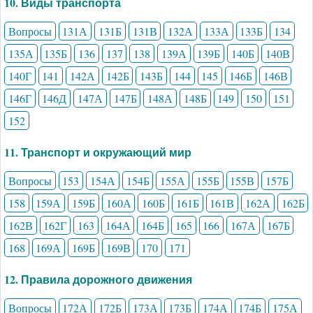
10. Виды транспорта
Вопросы
131А
131Б
131В
132А
133А
133Б
134
135А
135Б
136
137
138
139А
139Б
140Б
140В
140Г
141
142А
142Б
143Б
144
145
146Б
146В
146Г
146Д
147А
147Б
148А
148Б
149
150
151
152
11. Транспорт и окружающий мир
Вопросы
153
154А
154Б
155А
155Б
155В
157Б
158
159А
159Б
160А
160Б
161Б
161В
162А
162Б
162В
162Г
163
164А
164Б
165
166
167А
167Б
168
169А
169Б
169В
170
171
12. Правила дорожного движения
Вопросы
172А
172Б
173А
173Б
174А
174Б
175А