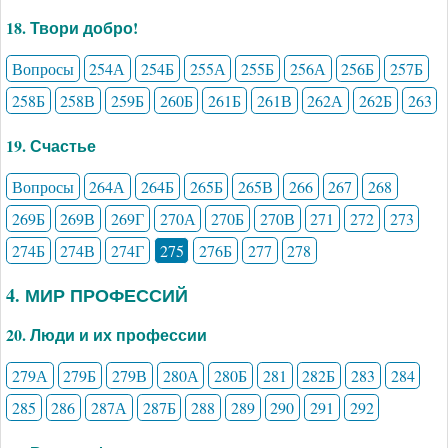
18. Твори добро!
Вопросы
254А
254Б
255А
255Б
256А
256Б
257Б
258Б
258В
259Б
260Б
261Б
261В
262А
262Б
263
19. Счастье
Вопросы
264А
264Б
265Б
265В
266
267
268
269Б
269В
269Г
270А
270Б
270В
271
272
273
274Б
274В
274Г
275
276Б
277
278
4. МИР ПРОФЕССИЙ
20. Люди и их профессии
279А
279Б
279В
280А
280Б
281
282Б
283
284
285
286
287А
287Б
288
289
290
291
292