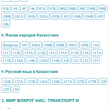
93Б
94
95
96
97А
97Б
98Б
98В
98Г
99Б
99В
100Б
101А
101Б
102А
102Б
103
104Б
104В
105
106
8. Языки народов Казахстана
Вопросы
107
108А
108Б
108В
109А
109Б
110
111
112Б
113А
113Б
114
115А
115Б
116
117А
117Б
118А
118Б
119А
119Б
120
121
122
123
9. Русский язык в Казахстане
124Б
125А
125Б
126А
126Б
127А
127Б
127В
128
129
130
2. МИР ВОКРУГ НАС: ТРАНСПОРТ И