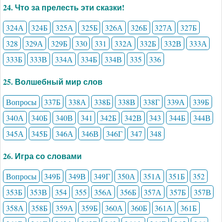
24. Что за прелесть эти сказки!
324А
324Б
325А
325Б
326А
326Б
327А
327Б
328
329А
329Б
330
331
332А
332Б
332В
333А
333Б
333В
334А
334Б
334В
335
336
25. Волшебный мир слов
Вопросы
337Б
338А
338Б
338В
338Г
339А
339Б
340А
340Б
340В
341
342Б
342В
343
344Б
344В
345А
345Б
346А
346В
346Г
347
348
26. Игра со словами
Вопросы
349Б
349В
349Г
350А
351А
351Б
352
353Б
353В
354
355
356А
356Б
357А
357Б
357В
358А
358Б
359А
359Б
360А
360Б
361А
361Б