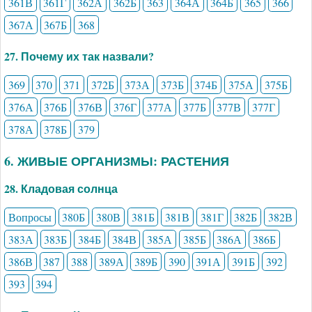
361В
361Г
362А
362Б
363
364А
364Б
365
366
367А
367Б
368
27. Почему их так назвали?
369
370
371
372Б
373А
373Б
374Б
375А
375Б
376А
376Б
376В
376Г
377А
377Б
377В
377Г
378А
378Б
379
6. ЖИВЫЕ ОРГАНИЗМЫ: РАСТЕНИЯ
28. Кладовая солнца
Вопросы
380Б
380В
381Б
381В
381Г
382Б
382В
383А
383Б
384Б
384В
385А
385Б
386А
386Б
386В
387
388
389А
389Б
390
391А
391Б
392
393
394