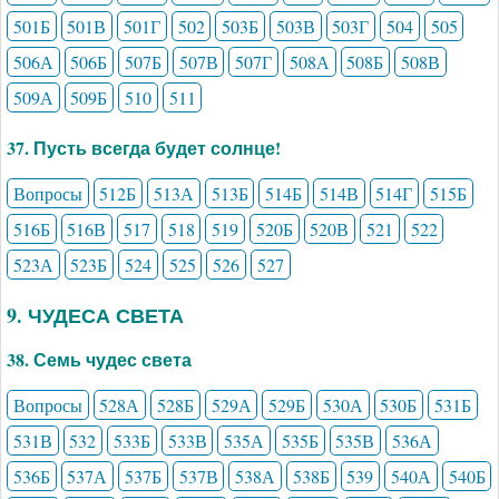
501Б
501В
501Г
502
503Б
503В
503Г
504
505
506А
506Б
507Б
507В
507Г
508А
508Б
508В
509А
509Б
510
511
37. Пусть всегда будет солнце!
Вопросы
512Б
513А
513Б
514Б
514В
514Г
515Б
516Б
516В
517
518
519
520Б
520В
521
522
523А
523Б
524
525
526
527
9. ЧУДЕСА СВЕТА
38. Семь чудес света
Вопросы
528А
528Б
529А
529Б
530А
530Б
531Б
531В
532
533Б
533В
535А
535Б
535В
536А
536Б
537А
537Б
537В
538А
538Б
539
540А
540Б