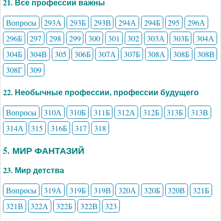
21. Все профессии важны
Вопросы
293А
293Б
293В
294А
294Б
295
296А
296Б
297
298
299
300
301
302
303А
303Б
304А
304Б
304В
305
306Б
307А
307Б
308А
308Б
308В
308Г
309
22. Необычные профессии, профессии будущего
Вопросы
310А
310Б
311Б
312А
312Б
313Б
313В
314А
315
316Б
317
318
5. МИР ФАНТАЗИЙ
23. Мир детства
Вопросы
319А
319Б
319В
320А
320Б
320В
321Б
321В
322А
322Б
322В
323