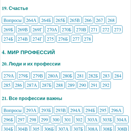
19. Счастье
Вопросы
264А
264Б
265Б
265В
266
267
268
269Б
269В
269Г
270А
270Б
270В
271
272
273
274Б
274В
274Г
275
276Б
277
278
4. МИР ПРОФЕССИЙ
20. Люди и их профессии
279А
279Б
279В
280А
280Б
281
282Б
283
284
285
286
287А
287Б
288
289
290
291
292
21. Все профессии важны
Вопросы
293А
293Б
293В
294А
294Б
295
296А
296Б
297
298
299
300
301
302
303А
303Б
304А
304Б
304В
305
306Б
307А
307Б
308А
308Б
308В