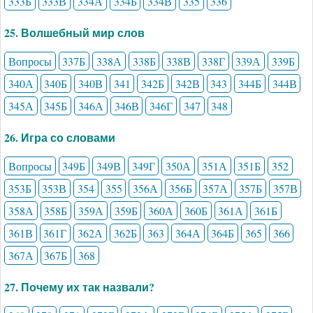
333Б
333В
334А
334Б
334В
335
336
25. Волшебный мир слов
Вопросы
337Б
338А
338Б
338В
338Г
339А
339Б
340А
340Б
340В
341
342Б
342В
343
344Б
344В
345А
345Б
346А
346В
346Г
347
348
26. Игра со словами
Вопросы
349Б
349В
349Г
350А
351А
351Б
352
353Б
353В
354
355
356А
356Б
357А
357Б
357В
358А
358Б
359А
359Б
360А
360Б
361А
361Б
361В
361Г
362А
362Б
363
364А
364Б
365
366
367А
367Б
368
27. Почему их так назвали?