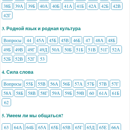
38Б
39А
39Б
40А
40Б
41А
41Б
42А
42Б
42В
42Г
3. Родной язык и родная культура
Вопросы
44
45А
45Б
45В
46Б
47
48А
48Б
49Б
49В
49Г
49Д
50А
50Б
51Б
51В
51Г
52А
52Б
52В
52Г
53
4. Сила слова
Вопросы
55Б
55В
56А
56Б
57А
57Б
57В
57Г
58А
58Б
58В
58Г
59А
59Б
59В
60
61А
61Б
62
5. Умеем ли мы общаться?
63
64А
64Б
65А
65Б
65В
65Г
65Д
65Е
66А