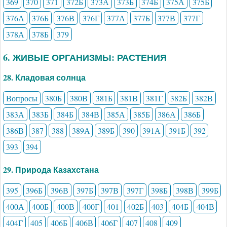
369
370
371
372Б
373А
373Б
374Б
375А
375Б
376А
376Б
376В
376Г
377А
377Б
377В
377Г
378А
378Б
379
6. ЖИВЫЕ ОРГАНИЗМЫ: РАСТЕНИЯ
28. Кладовая солнца
Вопросы
380Б
380В
381Б
381В
381Г
382Б
382В
383А
383Б
384Б
384В
385А
385Б
386А
386Б
386В
387
388
389А
389Б
390
391А
391Б
392
393
394
29. Природа Казахстана
395
396Б
396В
397Б
397В
397Г
398Б
398В
399Б
400А
400Б
400В
400Г
401
402Б
403
404Б
404В
404Г
405
406Б
406В
406Г
407
408
409