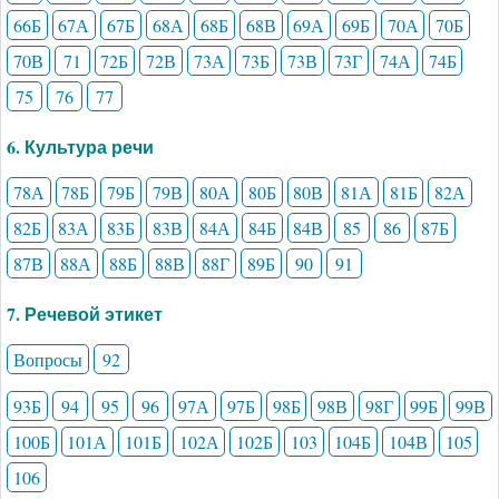
66Б
67А
67Б
68А
68Б
68В
69А
69Б
70А
70Б
70В
71
72Б
72В
73А
73Б
73В
73Г
74А
74Б
75
76
77
6. Культура речи
78А
78Б
79Б
79В
80А
80Б
80В
81А
81Б
82А
82Б
83А
83Б
83В
84А
84Б
84В
85
86
87Б
87В
88А
88Б
88В
88Г
89Б
90
91
7. Речевой этикет
Вопросы
92
93Б
94
95
96
97А
97Б
98Б
98В
98Г
99Б
99В
100Б
101А
101Б
102А
102Б
103
104Б
104В
105
106