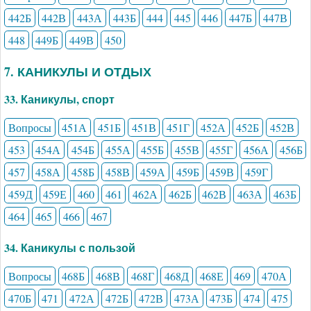
442Б
442В
443А
443Б
444
445
446
447Б
447В
448
449Б
449В
450
7. КАНИКУЛЫ И ОТДЫХ
33. Каникулы, спорт
Вопросы
451А
451Б
451В
451Г
452А
452Б
452В
453
454А
454Б
455А
455Б
455В
455Г
456А
456Б
457
458А
458Б
458В
459А
459Б
459В
459Г
459Д
459Е
460
461
462А
462Б
462В
463А
463Б
464
465
466
467
34. Каникулы с пользой
Вопросы
468Б
468В
468Г
468Д
468Е
469
470А
470Б
471
472А
472Б
472В
473А
473Б
474
475