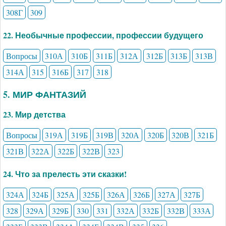
308Г
309
22. Необычные профессии, профессии будущего
Вопросы
310А
310Б
311Б
312А
312Б
313Б
313В
314А
315
316Б
317
318
5. МИР ФАНТАЗИЙ
23. Мир детства
Вопросы
319А
319Б
319В
320А
320Б
320В
321Б
321В
322А
322Б
322В
323
24. Что за прелесть эти сказки!
324А
324Б
325А
325Б
326А
326Б
327А
327Б
328
329А
329Б
330
331
332А
332Б
332В
333А