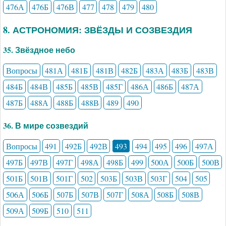
476А
476Б
476В
477
478
479
480
8. АСТРОНОМИЯ: ЗВЁЗДЫ И СОЗВЕЗДИЯ
35. Звёздное небо
Вопросы
481А
481Б
481В
482Б
483А
483Б
483В
484Б
484В
485Б
485В
485Г
486А
486Б
487А
487Б
488А
488Б
488В
489
490
36. В мире созвездий
Вопросы
491
492Б
492В
493
494
495
496
497А
497Б
497В
497Г
498А
498Б
499
500А
500Б
500В
501Б
501В
501Г
502
503Б
503В
503Г
504
505
506А
506Б
507Б
507В
507Г
508А
508Б
508В
509А
509Б
510
511