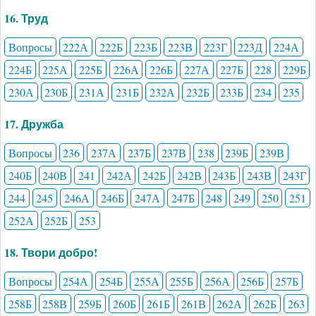
16. Труд
Вопросы
222А
222Б
223Б
223В
223Г
223Д
224А
224Б
225А
225Б
226А
226Б
227А
227Б
228
229Б
230А
230Б
231А
231Б
232А
232Б
233Б
234
235
17. Дружба
Вопросы
236
237А
237Б
237В
238
239Б
239В
240Б
240В
241
242А
242Б
242В
243Б
243В
243Г
244
245
246А
246Б
247А
247Б
248
249
250
251
252А
252Б
253
18. Твори добро!
Вопросы
254А
254Б
255А
255Б
256А
256Б
257Б
258Б
258В
259Б
260Б
261Б
261В
262А
262Б
263