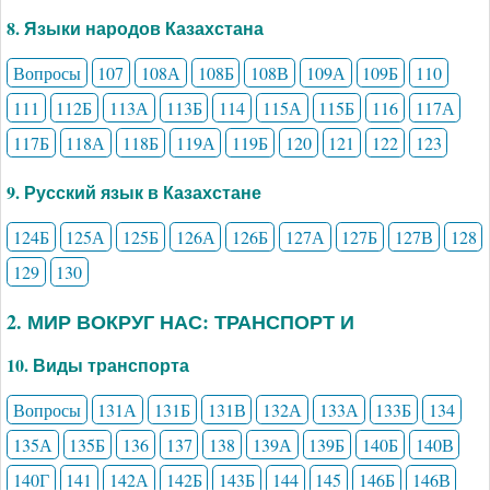
8. Языки народов Казахстана
Вопросы
107
108А
108Б
108В
109А
109Б
110
111
112Б
113А
113Б
114
115А
115Б
116
117А
117Б
118А
118Б
119А
119Б
120
121
122
123
9. Русский язык в Казахстане
124Б
125А
125Б
126А
126Б
127А
127Б
127В
128
129
130
2. МИР ВОКРУГ НАС: ТРАНСПОРТ И
10. Виды транспорта
Вопросы
131А
131Б
131В
132А
133А
133Б
134
135А
135Б
136
137
138
139А
139Б
140Б
140В
140Г
141
142А
142Б
143Б
144
145
146Б
146В