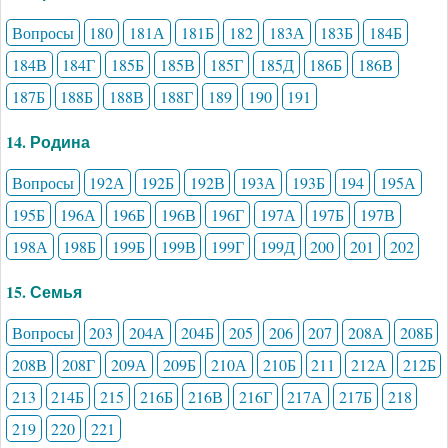
Вопросы
180
181А
181Б
182
183А
183Б
184Б
184В
184Г
185Б
185В
185Г
185Д
186Б
186В
187Б
188Б
188В
188Г
189
190
191
14. Родина
Вопросы
192А
192Б
192В
193А
193Б
194
195А
195Б
196А
196Б
196В
196Г
197А
197Б
197В
198А
198Б
199Б
199В
199Г
199Д
200
201
202
15. Семья
Вопросы
203
204А
204Б
205
206
207
208А
208Б
208В
208Г
209А
209Б
210А
210Б
211
212А
212Б
213
214Б
215
216Б
216В
216Г
217А
217Б
218
219
220
221