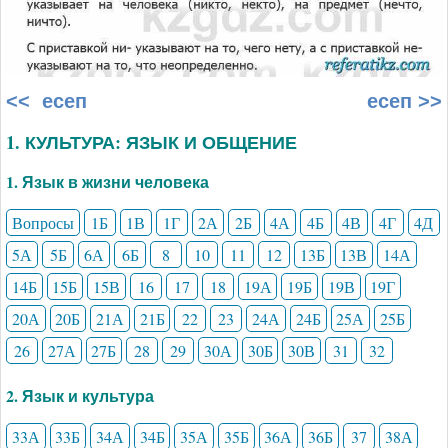
<< есеп
есеп >>
1. КУЛЬТУРА: ЯЗЫК И ОБЩЕНИЕ
1. Язык в жизни человека
Вопросы
1Б
1В
1Г
2А
2Б
4А
4Б
4В
4Г
4Д
5А
5Б
6А
6Б
8
10
11
12
13Б
13В
14А
14Б
15Б
15В
16
17
18
19А
19Б
19В
19Г
20А
20Б
21А
21Б
22
23
24А
24Б
25А
25Б
26
27А
27Б
28
29
30А
30Б
30В
31
32
2. Язык и культура
33А
33Б
34А
34Б
35А
35Б
36А
36Б
37
38А