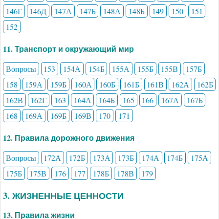
146Г
146Д
147А
147Б
148А
148Б
149
150
151
152
11. Транспорт и окружающий мир
Вопросы
153
154А
154Б
155А
155Б
155В
157Б
158
159А
159Б
160А
160Б
161Б
161В
162А
162Б
162В
162Г
163
164А
164Б
165
166
167А
167Б
168
169А
169Б
169В
170
171
12. Правила дорожного движения
Вопросы
172А
172Б
173А
173Б
174А
174Б
175А
175Б
175В
176
177
178Б
178В
179
3. ЖИЗНЕННЫЕ ЦЕННОСТИ
13. Правила жизни