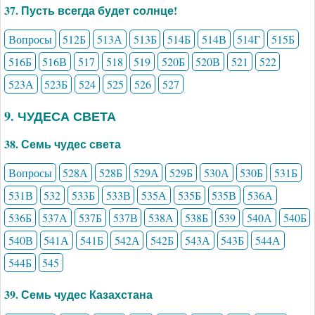
37. Пусть всегда будет солнце!
Вопросы
512Б
513А
513Б
514Б
514В
514Г
515Б
516Б
516В
517
518
519
520Б
520В
521
522
523А
523Б
524
525
526
527
9. ЧУДЕСА СВЕТА
38. Семь чудес света
Вопросы
528А
528Б
529А
529Б
530А
530Б
531Б
531В
532
533Б
533В
535А
535Б
535В
536А
536Б
537А
537Б
537В
538А
538Б
539
540А
540Б
540В
541А
541Б
542А
542Б
543А
543Б
544А
544Б
545
39. Семь чудес Казахстана