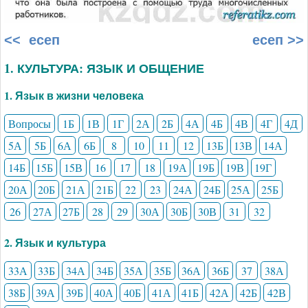
<< есеп
есеп >>
1. КУЛЬТУРА: ЯЗЫК И ОБЩЕНИЕ
1. Язык в жизни человека
Вопросы
1Б
1В
1Г
2А
2Б
4А
4Б
4В
4Г
4Д
5А
5Б
6А
6Б
8
10
11
12
13Б
13В
14А
14Б
15Б
15В
16
17
18
19А
19Б
19В
19Г
20А
20Б
21А
21Б
22
23
24А
24Б
25А
25Б
26
27А
27Б
28
29
30А
30Б
30В
31
32
2. Язык и культура
33А
33Б
34А
34Б
35А
35Б
36А
36Б
37
38А
38Б
39А
39Б
40А
40Б
41А
41Б
42А
42Б
42В