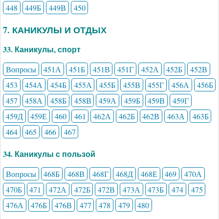
448
449Б
449В
450
7. КАНИКУЛЫ И ОТДЫХ
33. Каникулы, спорт
Вопросы
451А
451Б
451В
451Г
452А
452Б
452В
453
454А
454Б
455А
455Б
455В
455Г
456А
456Б
457
458А
458Б
458В
459А
459Б
459В
459Г
459Д
459Е
460
461
462А
462Б
462В
463А
463Б
464
465
466
467
34. Каникулы с пользой
Вопросы
468Б
468В
468Г
468Д
468Е
469
470А
470Б
471
472А
472Б
472В
473А
473Б
474
475
476А
476Б
476В
477
478
479
480