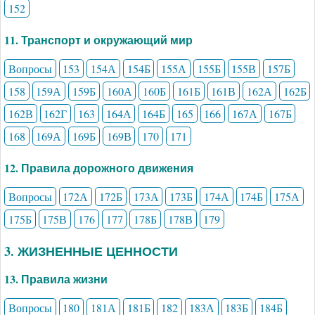
152
11. Транспорт и окружающий мир
Вопросы
153
154А
154Б
155А
155Б
155В
157Б
158
159А
159Б
160А
160Б
161Б
161В
162А
162Б
162В
162Г
163
164А
164Б
165
166
167А
167Б
168
169А
169Б
169В
170
171
12. Правила дорожного движения
Вопросы
172А
172Б
173А
173Б
174А
174Б
175А
175Б
175В
176
177
178Б
178В
179
3. ЖИЗНЕННЫЕ ЦЕННОСТИ
13. Правила жизни
Вопросы
180
181А
181Б
182
183А
183Б
184Б