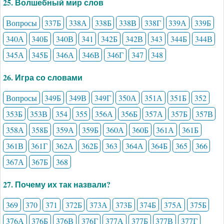
25. Волшебный мир слов
Вопросы
337Б
338А
338Б
338В
338Г
339А
339Б
340А
340Б
340В
341
342Б
342В
343
344Б
344В
345А
345Б
346А
346В
346Г
347
348
26. Игра со словами
Вопросы
349Б
349В
349Г
350А
351А
351Б
352
353Б
353В
354
355
356А
356Б
357А
357Б
357В
358А
358Б
359А
359Б
360А
360Б
361А
361Б
361В
361Г
362А
362Б
363
364А
364Б
365
366
367А
367Б
368
27. Почему их так назвали?
369
370
371
372Б
373А
373Б
374Б
375А
375Б
376А
376Б
376В
376Г
377А
377Б
377В
377Г