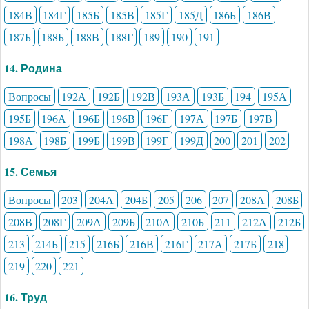
184В
184Г
185Б
185В
185Г
185Д
186Б
186В
187Б
188Б
188В
188Г
189
190
191
14. Родина
Вопросы
192А
192Б
192В
193А
193Б
194
195А
195Б
196А
196Б
196В
196Г
197А
197Б
197В
198А
198Б
199Б
199В
199Г
199Д
200
201
202
15. Семья
Вопросы
203
204А
204Б
205
206
207
208А
208Б
208В
208Г
209А
209Б
210А
210Б
211
212А
212Б
213
214Б
215
216Б
216В
216Г
217А
217Б
218
219
220
221
16. Труд