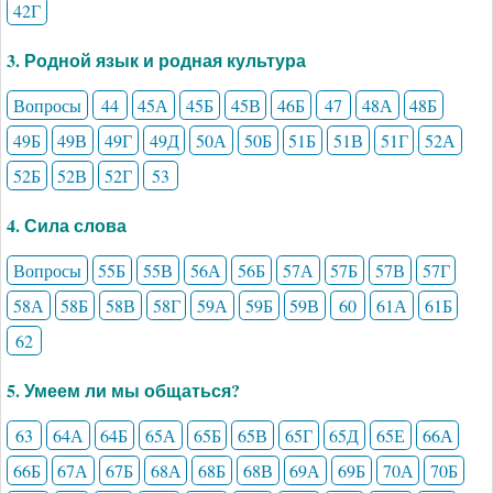
42Г
3. Родной язык и родная культура
Вопросы
44
45А
45Б
45В
46Б
47
48А
48Б
49Б
49В
49Г
49Д
50А
50Б
51Б
51В
51Г
52А
52Б
52В
52Г
53
4. Сила слова
Вопросы
55Б
55В
56А
56Б
57А
57Б
57В
57Г
58А
58Б
58В
58Г
59А
59Б
59В
60
61А
61Б
62
5. Умеем ли мы общаться?
63
64А
64Б
65А
65Б
65В
65Г
65Д
65Е
66А
66Б
67А
67Б
68А
68Б
68В
69А
69Б
70А
70Б