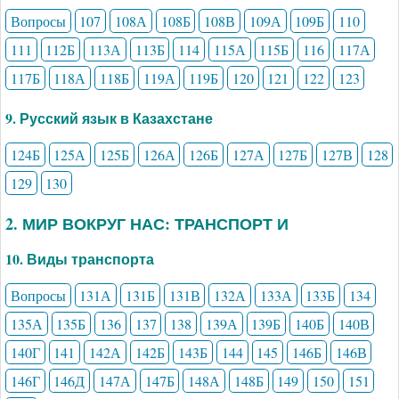
Вопросы
107
108А
108Б
108В
109А
109Б
110
111
112Б
113А
113Б
114
115А
115Б
116
117А
117Б
118А
118Б
119А
119Б
120
121
122
123
9. Русский язык в Казахстане
124Б
125А
125Б
126А
126Б
127А
127Б
127В
128
129
130
2. МИР ВОКРУГ НАС: ТРАНСПОРТ И
10. Виды транспорта
Вопросы
131А
131Б
131В
132А
133А
133Б
134
135А
135Б
136
137
138
139А
139Б
140Б
140В
140Г
141
142А
142Б
143Б
144
145
146Б
146В
146Г
146Д
147А
147Б
148А
148Б
149
150
151