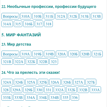
22. Необычные профессии, профессии будущего
Вопросы
310А
310Б
311Б
312А
312Б
313Б
313В
314А
315
316Б
317
318
5. МИР ФАНТАЗИЙ
23. Мир детства
Вопросы
319А
319Б
319В
320А
320Б
320В
321Б
321В
322А
322Б
322В
323
24. Что за прелесть эти сказки!
324А
324Б
325А
325Б
326А
326Б
327А
327Б
328
329А
329Б
330
331
332А
332Б
332В
333А
333Б
333В
334А
334Б
334В
335
336