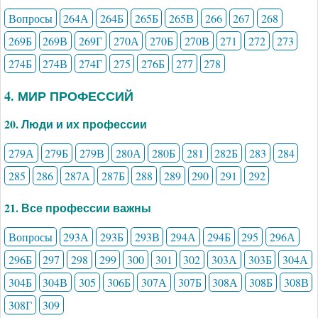
Вопросы
264А
264Б
265Б
265В
266
267
268
269Б
269В
269Г
270А
270Б
270В
271
272
273
274Б
274В
274Г
275
276Б
277
278
4. МИР ПРОФЕССИЙ
20. Люди и их профессии
279А
279Б
279В
280А
280Б
281
282Б
283
284
285
286
287А
287Б
288
289
290
291
292
21. Все профессии важны
Вопросы
293А
293Б
293В
294А
294Б
295
296А
296Б
297
298
299
300
301
302
303А
303Б
304А
304Б
304В
305
306Б
307А
307Б
308А
308Б
308В
308Г
309