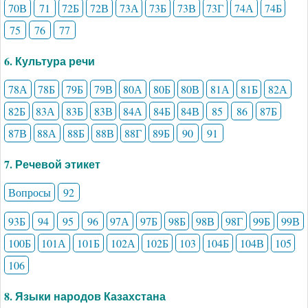
70В
71
72Б
72В
73А
73Б
73В
73Г
74А
74Б
75
76
77
6. Культура речи
78А
78Б
79Б
79В
80А
80Б
80В
81А
81Б
82А
82Б
83А
83Б
83В
84А
84Б
84В
85
86
87Б
87В
88А
88Б
88В
88Г
89Б
90
91
7. Речевой этикет
Вопросы
92
93Б
94
95
96
97А
97Б
98Б
98В
98Г
99Б
99В
100Б
101А
101Б
102А
102Б
103
104Б
104В
105
106
8. Языки народов Казахстана