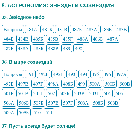
8. АСТРОНОМИЯ: ЗВЁЗДЫ И СОЗВЕЗДИЯ
35. Звёздное небо
Вопросы
481А
481Б
481В
482Б
483А
483Б
483В
484Б
484В
485Б
485В
485Г
486А
486Б
487А
487Б
488А
488Б
488В
489
490
36. В мире созвездий
Вопросы
491
492Б
492В
493
494
495
496
497А
497Б
497В
497Г
498А
498Б
499
500А
500Б
500В
501Б
501В
501Г
502
503Б
503В
503Г
504
505
506А
506Б
507Б
507В
507Г
508А
508Б
508В
509А
509Б
510
511
37. Пусть всегда будет солнце!