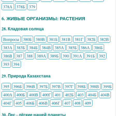
378А
378Б
379
6. ЖИВЫЕ ОРГАНИЗМЫ: РАСТЕНИЯ
28. Кладовая солнца
Вопросы
380Б
380В
381Б
381В
381Г
382Б
382В
383А
383Б
384Б
384В
385А
385Б
386А
386Б
386В
387
388
389А
389Б
390
391А
391Б
392
393
394
29. Природа Казахстана
395
396Б
396В
397Б
397В
397Г
398Б
398В
399Б
400А
400Б
400В
400Г
401
402Б
403
404Б
404В
404Г
405
406Б
406В
406Г
407
408
409
30. Лес - лёгкие нашей планеты