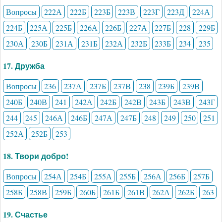
Вопросы
222А
222Б
223Б
223В
223Г
223Д
224А
224Б
225А
225Б
226А
226Б
227А
227Б
228
229Б
230А
230Б
231А
231Б
232А
232Б
233Б
234
235
17. Дружба
Вопросы
236
237А
237Б
237В
238
239Б
239В
240Б
240В
241
242А
242Б
242В
243Б
243В
243Г
244
245
246А
246Б
247А
247Б
248
249
250
251
252А
252Б
253
18. Твори добро!
Вопросы
254А
254Б
255А
255Б
256А
256Б
257Б
258Б
258В
259Б
260Б
261Б
261В
262А
262Б
263
19. Счастье