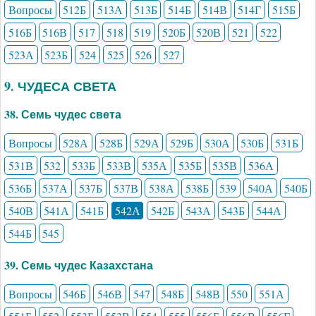
Вопросы
512Б
513А
513Б
514Б
514В
514Г
515Б
516Б
516В
517
518
519
520Б
520В
521
522
523А
523Б
524
525
526
527
9. ЧУДЕСА СВЕТА
38. Семь чудес света
Вопросы
528А
528Б
529А
529Б
530А
530Б
531Б
531В
532
533Б
533В
535А
535Б
535В
536А
536Б
537А
537Б
537В
538А
538Б
539
540А
540Б
540В
541А
541Б
542А
542Б
543А
543Б
544А
544Б
545
39. Семь чудес Казахстана
Вопросы
546Б
546В
547
548Б
548В
550
551А