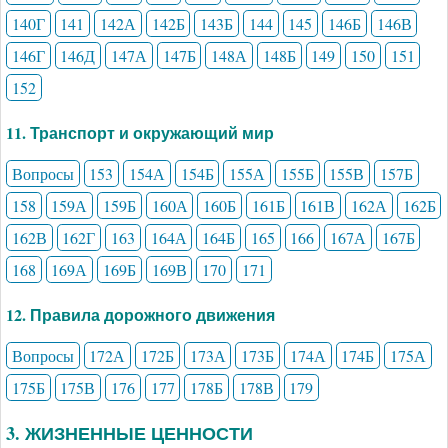
140Г
141
142А
142Б
143Б
144
145
146Б
146В
146Г
146Д
147А
147Б
148А
148Б
149
150
151
152
11. Транспорт и окружающий мир
Вопросы
153
154А
154Б
155А
155Б
155В
157Б
158
159А
159Б
160А
160Б
161Б
161В
162А
162Б
162В
162Г
163
164А
164Б
165
166
167А
167Б
168
169А
169Б
169В
170
171
12. Правила дорожного движения
Вопросы
172А
172Б
173А
173Б
174А
174Б
175А
175Б
175В
176
177
178Б
178В
179
3. ЖИЗНЕННЫЕ ЦЕННОСТИ