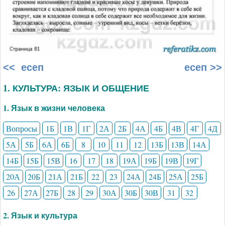
<< есеп
есеп >>
1. КУЛЬТУРА: ЯЗЫК И ОБЩЕНИЕ
1. Язык в жизни человека
Вопросы
1Б
1В
1Г
2А
2Б
4А
4Б
4В
4Г
4Д
5А
5Б
6А
6Б
8
10
11
12
13Б
13В
14А
14Б
15Б
15В
16
17
18
19А
19Б
19В
19Г
20А
20Б
21А
21Б
22
23
24А
24Б
25А
25Б
26
27А
27Б
28
29
30А
30Б
30В
31
32
2. Язык и культура