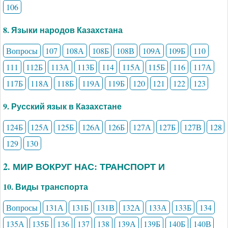
106
8. Языки народов Казахстана
Вопросы
107
108А
108Б
108В
109А
109Б
110
111
112Б
113А
113Б
114
115А
115Б
116
117А
117Б
118А
118Б
119А
119Б
120
121
122
123
9. Русский язык в Казахстане
124Б
125А
125Б
126А
126Б
127А
127Б
127В
128
129
130
2. МИР ВОКРУГ НАС: ТРАНСПОРТ И
10. Виды транспорта
Вопросы
131А
131Б
131В
132А
133А
133Б
134
135А
135Б
136
137
138
139А
139Б
140Б
140В