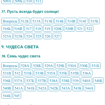
509А
509Б
510
511
37. Пусть всегда будет солнце!
Вопросы
512Б
513А
513Б
514Б
514В
514Г
515Б
516Б
516В
517
518
519
520Б
520В
521
522
523А
523Б
524
525
526
527
9. ЧУДЕСА СВЕТА
38. Семь чудес света
Вопросы
528А
528Б
529А
529Б
530А
530Б
531Б
531В
532
533Б
533В
535А
535Б
535В
536А
536Б
537А
537Б
537В
538А
538Б
539
540А
540Б
540В
541А
541Б
542А
542Б
543А
543Б
544А
544Б
545