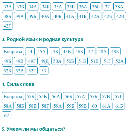
33А
33Б
34А
34Б
35А
35Б
36А
36Б
37
38А
38Б
39А
39Б
40А
40Б
41А
41Б
42А
42Б
42В
42Г
3. Родной язык и родная культура
Вопросы
44
45А
45Б
45В
46Б
47
48А
48Б
49Б
49В
49Г
49Д
50А
50Б
51Б
51В
51Г
52А
52Б
52В
52Г
53
4. Сила слова
Вопросы
55Б
55В
56А
56Б
57А
57Б
57В
57Г
58А
58Б
58В
58Г
59А
59Б
59В
60
61А
61Б
62
5. Умеем ли мы общаться?