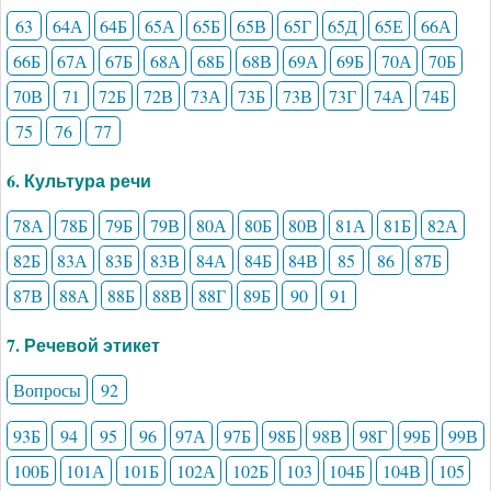
63
64А
64Б
65А
65Б
65В
65Г
65Д
65Е
66А
66Б
67А
67Б
68А
68Б
68В
69А
69Б
70А
70Б
70В
71
72Б
72В
73А
73Б
73В
73Г
74А
74Б
75
76
77
6. Культура речи
78А
78Б
79Б
79В
80А
80Б
80В
81А
81Б
82А
82Б
83А
83Б
83В
84А
84Б
84В
85
86
87Б
87В
88А
88Б
88В
88Г
89Б
90
91
7. Речевой этикет
Вопросы
92
93Б
94
95
96
97А
97Б
98Б
98В
98Г
99Б
99В
100Б
101А
101Б
102А
102Б
103
104Б
104В
105