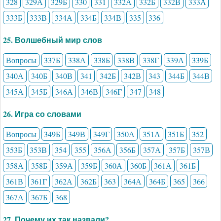
328
329А
329Б
330
331
332А
332Б
332В
333А
333Б
333В
334А
334Б
334В
335
336
25. Волшебный мир слов
Вопросы
337Б
338А
338Б
338В
338Г
339А
339Б
340А
340Б
340В
341
342Б
342В
343
344Б
344В
345А
345Б
346А
346В
346Г
347
348
26. Игра со словами
Вопросы
349Б
349В
349Г
350А
351А
351Б
352
353Б
353В
354
355
356А
356Б
357А
357Б
357В
358А
358Б
359А
359Б
360А
360Б
361А
361Б
361В
361Г
362А
362Б
363
364А
364Б
365
366
367А
367Б
368
27. Почему их так назвали?