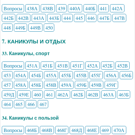
Вопросы
438А
438В
439
440А
440Б
441
442А
442Б
442В
443А
443Б
444
445
446
447Б
447В
448
449Б
449В
450
7. КАНИКУЛЫ И ОТДЫХ
33. Каникулы, спорт
Вопросы
451А
451Б
451В
451Г
452А
452Б
452В
453
454А
454Б
455А
455Б
455В
455Г
456А
456Б
457
458А
458Б
458В
459А
459Б
459В
459Г
459Д
459Е
460
461
462А
462Б
462В
463А
463Б
464
465
466
467
34. Каникулы с пользой
Вопросы
468Б
468В
468Г
468Д
468Е
469
470А