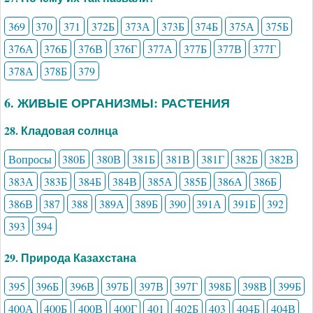
369
370
371
372Б
373А
373Б
374Б
375А
375Б
376А
376Б
376В
376Г
377А
377Б
377В
377Г
378А
378Б
379
6. ЖИВЫЕ ОРГАНИЗМЫ: РАСТЕНИЯ
28. Кладовая солнца
Вопросы
380Б
380В
381Б
381В
381Г
382Б
382В
383А
383Б
384Б
384В
385А
385Б
386А
386Б
386В
387
388
389А
389Б
390
391А
391Б
392
393
394
29. Природа Казахстана
395
396Б
396В
397Б
397В
397Г
398Б
398В
399Б
400А
400Б
400В
400Г
401
402Б
403
404Б
404В