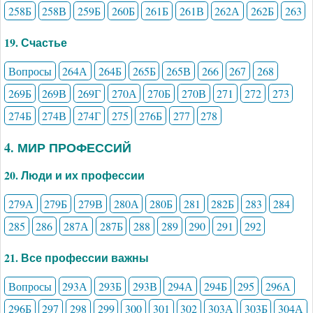
258Б
258В
259Б
260Б
261Б
261В
262А
262Б
263
19. Счастье
Вопросы
264А
264Б
265Б
265В
266
267
268
269Б
269В
269Г
270А
270Б
270В
271
272
273
274Б
274В
274Г
275
276Б
277
278
4. МИР ПРОФЕССИЙ
20. Люди и их профессии
279А
279Б
279В
280А
280Б
281
282Б
283
284
285
286
287А
287Б
288
289
290
291
292
21. Все профессии важны
Вопросы
293А
293Б
293В
294А
294Б
295
296А
296Б
297
298
299
300
301
302
303А
303Б
304А