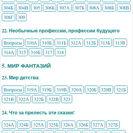
304Б
304В
305
306Б
307А
307Б
308А
308Б
308В
308Г
309
22. Необычные профессии, профессии будущего
Вопросы
310А
310Б
311Б
312А
312Б
313Б
313В
314А
315
316Б
317
318
5. МИР ФАНТАЗИЙ
23. Мир детства
Вопросы
319А
319Б
319В
320А
320Б
320В
321Б
321В
322А
322Б
322В
323
24. Что за прелесть эти сказки!
324А
324Б
325А
325Б
326А
326Б
327А
327Б