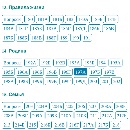
13. Правила жизни
Вопросы
180
181А
181Б
182
183А
183Б
184Б
184В
184Г
185Б
185В
185Г
185Д
186Б
186В
187Б
188Б
188В
188Г
189
190
191
14. Родина
Вопросы
192А
192Б
192В
193А
193Б
194
195А
195Б
196А
196Б
196В
196Г
197А
197Б
197В
198А
198Б
199Б
199В
199Г
199Д
200
201
202
15. Семья
Вопросы
203
204А
204Б
205
206
207
208А
208Б
208В
208Г
209А
209Б
210А
210Б
211
212А
212Б
213
214Б
215
216Б
216В
216Г
217А
217Б
218