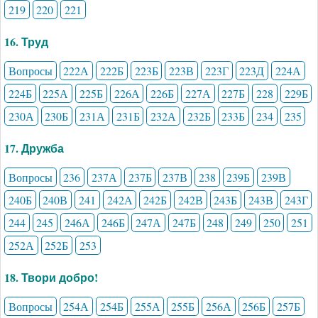
219
220
221
16. Труд
Вопросы
222А
222Б
223Б
223В
223Г
223Д
224А
224Б
225А
225Б
226А
226Б
227А
227Б
228
229Б
230А
230Б
231А
231Б
232А
232Б
233Б
234
235
17. Дружба
Вопросы
236
237А
237Б
237В
238
239Б
239В
240Б
240В
241
242А
242Б
242В
243Б
243В
243Г
244
245
246А
246Б
247А
247Б
248
249
250
251
252А
252Б
253
18. Твори добро!
Вопросы
254А
254Б
255А
255Б
256А
256Б
257Б