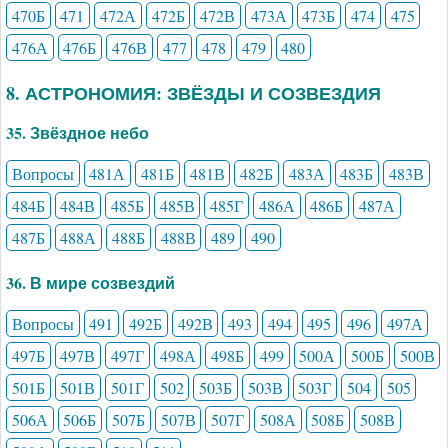
470Б
471
472А
472Б
472В
473А
473Б
474
475
476А
476Б
476В
477
478
479
480
8. АСТРОНОМИЯ: ЗВЁЗДЫ И СОЗВЕЗДИЯ
35. Звёздное небо
Вопросы
481А
481Б
481В
482Б
483А
483Б
483В
484Б
484В
485Б
485В
485Г
486А
486Б
487А
487Б
488А
488Б
488В
489
490
36. В мире созвездий
Вопросы
491
492Б
492В
493
494
495
496
497А
497Б
497В
497Г
498А
498Б
499
500А
500Б
500В
501Б
501В
501Г
502
503Б
503В
503Г
504
505
506А
506Б
507Б
507В
507Г
508А
508Б
508В