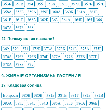
353Б
353В
354
355
356А
356Б
357А
357Б
357В
358А
358Б
359А
359Б
360А
360Б
361А
361Б
361В
361Г
362А
362Б
363
364А
364Б
365
366
367А
367Б
368
27. Почему их так назвали?
369
370
371
372Б
373А
373Б
374Б
375А
375Б
376А
376Б
376В
376Г
377А
377Б
377В
377Г
378А
378Б
379
6. ЖИВЫЕ ОРГАНИЗМЫ: РАСТЕНИЯ
28. Кладовая солнца
Вопросы
380Б
380В
381Б
381В
381Г
382Б
382В
383А
383Б
384Б
384В
385А
385Б
386А
386Б