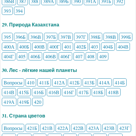
386В
387
388
389А
389Б
390
391А
391Б
392
393
394
29. Природа Казахстана
395
396Б
396В
397Б
397В
397Г
398Б
398В
399Б
400А
400Б
400В
400Г
401
402Б
403
404Б
404В
404Г
405
406Б
406В
406Г
407
408
409
30. Лес - лёгкие нашей планеты
Вопросы
410
411Б
412А
412Б
413Б
414А
414Б
414В
415Б
416Б
416В
416Г
417Б
418Б
418В
419А
419Б
420
31. Страна цветов
Вопросы
421Б
421В
422А
422В
423А
423В
423Г