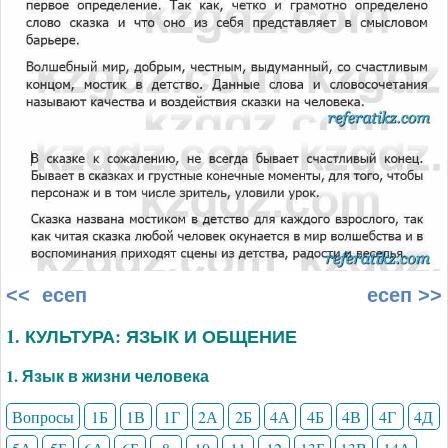
<< есеп
есеп >>
1. КУЛЬТУРА: ЯЗЫК И ОБЩЕНИЕ
1. Язык в жизни человека
Вопросы
1Б
1В
1Г
2А
2Б
4А
4Б
4В
4Г
4Д