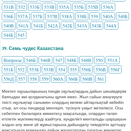
531В
532
533Б
533В
535А
535Б
535В
536А
536Б
537А
537Б
537В
538А
538Б
539
540А
540Б
540В
541А
541Б
542А
542Б
543А
543Б
544А
544Б
545
39. Семь чудес Казахстана
Вопросы
546Б
546В
547
548Б
548В
550
551А
551Б
552
553Б
553В
554
555
556Б
556В
556Г
556Д
557
558
559
560А
560Б
560В
561
Мектеп оқушыларының пәндік оқулықтардың дайын шешімдерім
баяғыдан жиі қолданатыны құпия емес. Жыл сайын меңгеруге
тиісті оқулықтар санымен олардың көлемі айтарлықтай көбейіп
отыр, ал осы пәндерді менгеріп, түсінуге уақыт жеткіліксіз. Осы
себеппен балаларға көмектесу мақсатында, олардан талап
етілетін жүктемелерді азайтуға, күнделікті ментальды шаршауын
алдын-алу және үй жұмыстарына дайындалу тиімділігін арттыру
мақсатында мамандар дайын жауаптардан тұратын жинақтар