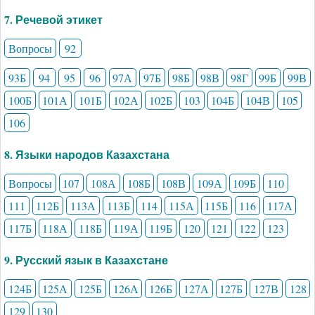
7. Речевой этикет
Вопросы
92
93Б
94
95
96
97А
97Б
98Б
98В
98Г
99Б
99В
100Б
101А
101Б
102А
102Б
103
104Б
104В
105
106
8. Языки народов Казахстана
Вопросы
107
108А
108Б
108В
109А
109Б
110
111
112Б
113А
113Б
114
115А
115Б
116
117А
117Б
118А
118Б
119А
119Б
120
121
122
123
9. Русский язык в Казахстане
124Б
125А
125Б
126А
126Б
127А
127Б
127В
128
129
130