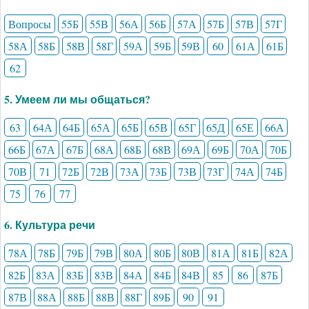
Вопросы
55Б
55В
56А
56Б
57А
57Б
57В
57Г
58А
58Б
58В
58Г
59А
59Б
59В
60
61А
61Б
62
5. Умеем ли мы общаться?
63
64А
64Б
65А
65Б
65В
65Г
65Д
65Е
66А
66Б
67А
67Б
68А
68Б
68В
69А
69Б
70А
70Б
70В
71
72Б
72В
73А
73Б
73В
73Г
74А
74Б
75
76
77
6. Культура речи
78А
78Б
79Б
79В
80А
80Б
80В
81А
81Б
82А
82Б
83А
83Б
83В
84А
84Б
84В
85
86
87Б
87В
88А
88Б
88В
88Г
89Б
90
91