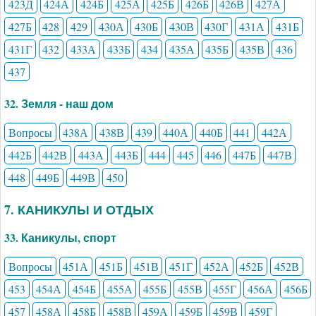
423Д
424А
424Б
425А
425Б
426Б
426В
427А
427Б
428
429
430А
430Б
430В
430Г
431А
431Б
431Г
432
433А
433Б
434
435А
435Б
435В
436
437
32. Земля - наш дом
Вопросы
438А
438В
439
440А
440Б
441
442А
442Б
442В
443А
443Б
444
445
446
447Б
447В
448
449Б
449В
450
7. КАНИКУЛЫ И ОТДЫХ
33. Каникулы, спорт
Вопросы
451А
451Б
451В
451Г
452А
452Б
452В
453
454А
454Б
455А
455Б
455В
455Г
456А
456Б
457
458А
458Б
458В
459А
459Б
459В
459Г