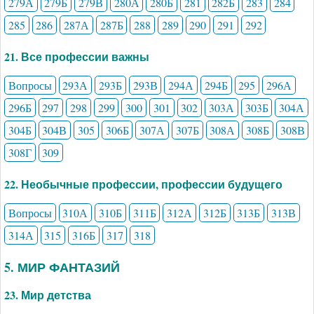
279А
279Б
279В
280А
280Б
281
282Б
283
284
285
286
287А
287Б
288
289
290
291
292
21. Все профессии важны
Вопросы
293А
293Б
293В
294А
294Б
295
296А
296Б
297
298
299
300
301
302
303А
303Б
304А
304Б
304В
305
306Б
307А
307Б
308А
308Б
308В
308Г
309
22. Необычные профессии, профессии будущего
Вопросы
310А
310Б
311Б
312А
312Б
313Б
313В
314А
315
316Б
317
318
5. МИР ФАНТАЗИЙ
23. Мир детства