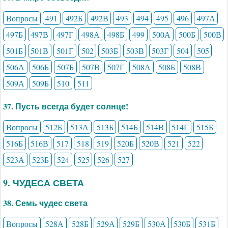
Вопросы
491
492Б
492В
493
494
495
496
497А
497Б
497В
497Г
498А
498Б
499
500А
500Б
500В
501Б
501В
501Г
502
503Б
503В
503Г
504
505
506А
506Б
507Б
507В
507Г
508А
508Б
508В
509А
509Б
510
511
37. Пусть всегда будет солнце!
Вопросы
512Б
513А
513Б
514Б
514В
514Г
515Б
516Б
516В
517
518
519
520Б
520В
521
522
523А
523Б
524
525
526
527
9. ЧУДЕСА СВЕТА
38. Семь чудес света
Вопросы
528А
528Б
529А
529Б
530А
530Б
531Б