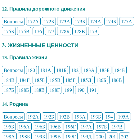
12. Правила дорожного движения
Вопросы
172А
172Б
173А
173Б
174А
174Б
175А
175Б
175В
176
177
178Б
178В
179
3. ЖИЗНЕННЫЕ ЦЕННОСТИ
13. Правила жизни
Вопросы
180
181А
181Б
182
183А
183Б
184Б
184В
184Г
185Б
185В
185Г
185Д
186Б
186В
187Б
188Б
188В
188Г
189
190
191
14. Родина
Вопросы
192А
192Б
192В
193А
193Б
194
195А
195Б
196А
196Б
196В
196Г
197А
197Б
197В
198А
198Б
199Б
199В
199Г
199Д
200
201
202