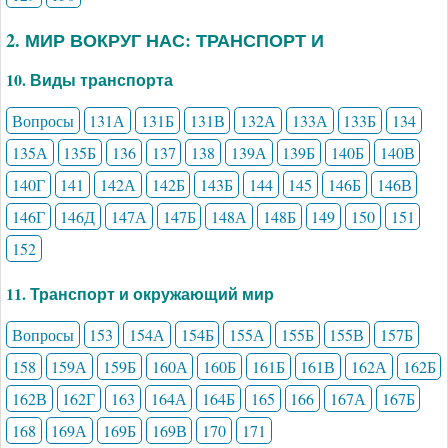
2. МИР ВОКРУГ НАС: ТРАНСПОРТ И
10. Виды транспорта
Вопросы
131А
131Б
131В
132А
133А
133Б
134
135А
135Б
136
137
138
139А
139Б
140Б
140В
140Г
141
142А
142Б
143Б
144
145
146Б
146В
146Г
146Д
147А
147Б
148А
148Б
149
150
151
152
11. Транспорт и окружающий мир
Вопросы
153
154А
154Б
155А
155Б
155В
157Б
158
159А
159Б
160А
160Б
161Б
161В
162А
162Б
162В
162Г
163
164А
164Б
165
166
167А
167Б
168
169А
169Б
169В
170
171