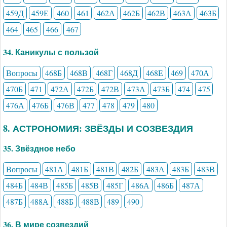
459Д
459Е
460
461
462А
462Б
462В
463А
463Б
464
465
466
467
34. Каникулы с пользой
Вопросы
468Б
468В
468Г
468Д
468Е
469
470А
470Б
471
472А
472Б
472В
473А
473Б
474
475
476А
476Б
476В
477
478
479
480
8. АСТРОНОМИЯ: ЗВЁЗДЫ И СОЗВЕЗДИЯ
35. Звёздное небо
Вопросы
481А
481Б
481В
482Б
483А
483Б
483В
484Б
484В
485Б
485В
485Г
486А
486Б
487А
487Б
488А
488Б
488В
489
490
36. В мире созвездий