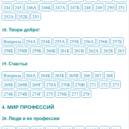
244
245
246А
246Б
247А
247Б
248
249
250
251
252А
252Б
253
18. Твори добро!
Вопросы
254А
254Б
255А
255Б
256А
256Б
257Б
258Б
258В
259Б
260Б
261Б
261В
262А
262Б
263
19. Счастье
Вопросы
264А
264Б
265Б
265В
266
267
268
269Б
269В
269Г
270А
270Б
270В
271
272
273
274Б
274В
274Г
275
276Б
277
278
4. МИР ПРОФЕССИЙ
20. Люди и их профессии