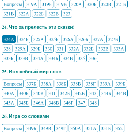
Вопросы
319А
319Б
319В
320А
320Б
320В
321Б
321В
322А
322Б
322В
323
24. Что за прелесть эти сказки!
324А
324Б
325А
325Б
326А
326Б
327А
327Б
328
329А
329Б
330
331
332А
332Б
332В
333А
333Б
333В
334А
334Б
334В
335
336
25. Волшебный мир слов
Вопросы
337Б
338А
338Б
338В
338Г
339А
339Б
340А
340Б
340В
341
342Б
342В
343
344Б
344В
345А
345Б
346А
346В
346Г
347
348
26. Игра со словами
Вопросы
349Б
349В
349Г
350А
351А
351Б
352