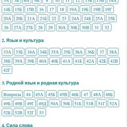
5А
5Б
6А
6Б
8
10
11
12
13Б
13В
14А
14Б
15Б
15В
16
17
18
19А
19Б
19В
19Г
20А
20Б
21А
21Б
22
23
24А
24Б
25А
25Б
26
27А
27Б
28
29
30А
30Б
30В
31
32
2. Язык и культура
33А
33Б
34А
34Б
35А
35Б
36А
36Б
37
38А
38Б
39А
39Б
40А
40Б
41А
41Б
42А
42Б
42В
42Г
3. Родной язык и родная культура
Вопросы
44
45А
45Б
45В
46Б
47
48А
48Б
49Б
49В
49Г
49Д
50А
50Б
51Б
51В
51Г
52А
52Б
52В
52Г
53
4. Сила слова