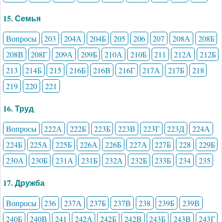
15. Семья
Вопросы
203
204А
204Б
205
206
207
208А
208Б
208В
208Г
209А
209Б
210А
210Б
211
212А
212Б
213
214Б
215
216Б
216В
216Г
217А
217Б
218
219
220
221
16. Труд
Вопросы
222А
222Б
223Б
223В
223Г
223Д
224А
224Б
225А
225Б
226А
226Б
227А
227Б
228
229Б
230А
230Б
231А
231Б
232А
232Б
233Б
234
235
17. Дружба
Вопросы
236
237А
237Б
237В
238
239Б
239В
240Б
240В
241
242А
242Б
242В
243Б
243В
243Г