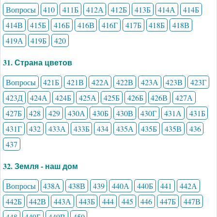
Вопросы
410
411Б
412А
412Б
413Б
414А
414Б
414В
415Б
416Б
416В
416Г
417Б
418Б
418В
419А
419Б
420
31. Страна цветов
Вопросы
421Б
421В
422А
422В
423А
423В
423Г
423Д
424А
424Б
425А
425Б
426Б
426В
427А
427Б
428
429
430А
430Б
430В
430Г
431А
431Б
431Г
432
433А
433Б
434
435А
435Б
435В
436
437
32. Земля - наш дом
Вопросы
438А
438В
439
440А
440Б
441
442А
442Б
442В
443А
443Б
444
445
446
447Б
447В
448
449Б
449В
450