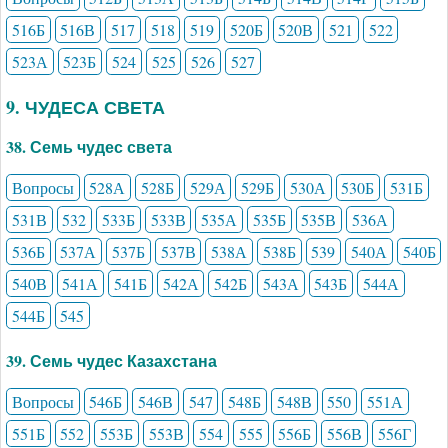
516Б
516В
517
518
519
520Б
520В
521
522
523А
523Б
524
525
526
527
9. ЧУДЕСА СВЕТА
38. Семь чудес света
Вопросы
528А
528Б
529А
529Б
530А
530Б
531Б
531В
532
533Б
533В
535А
535Б
535В
536А
536Б
537А
537Б
537В
538А
538Б
539
540А
540Б
540В
541А
541Б
542А
542Б
543А
543Б
544А
544Б
545
39. Семь чудес Казахстана
Вопросы
546Б
546В
547
548Б
548В
550
551А
551Б
552
553Б
553В
554
555
556Б
556В
556Г