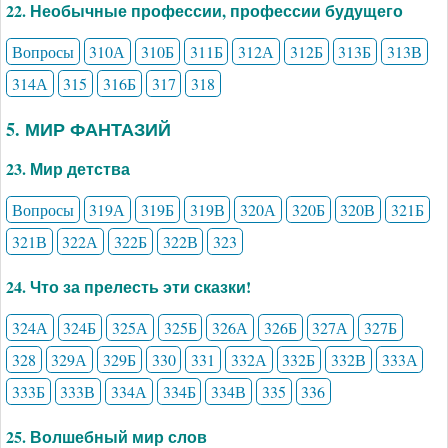
22. Необычные профессии, профессии будущего
Вопросы
310А
310Б
311Б
312А
312Б
313Б
313В
314А
315
316Б
317
318
5. МИР ФАНТАЗИЙ
23. Мир детства
Вопросы
319А
319Б
319В
320А
320Б
320В
321Б
321В
322А
322Б
322В
323
24. Что за прелесть эти сказки!
324А
324Б
325А
325Б
326А
326Б
327А
327Б
328
329А
329Б
330
331
332А
332Б
332В
333А
333Б
333В
334А
334Б
334В
335
336
25. Волшебный мир слов