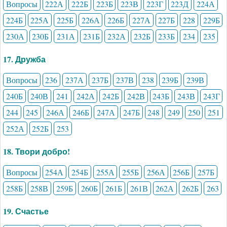
Вопросы
222А
222Б
223Б
223В
223Г
223Д
224А
224Б
225А
225Б
226А
226Б
227А
227Б
228
229Б
230А
230Б
231А
231Б
232А
232Б
233Б
234
235
17. Дружба
Вопросы
236
237А
237Б
237В
238
239Б
239В
240Б
240В
241
242А
242Б
242В
243Б
243В
243Г
244
245
246А
246Б
247А
247Б
248
249
250
251
252А
252Б
253
18. Твори добро!
Вопросы
254А
254Б
255А
255Б
256А
256Б
257Б
258Б
258В
259Б
260Б
261Б
261В
262А
262Б
263
19. Счастье