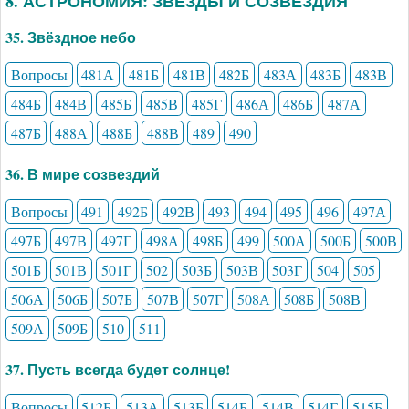
8. АСТРОНОМИЯ: ЗВЁЗДЫ И СОЗВЕЗДИЯ
35. Звёздное небо
Вопросы
481А
481Б
481В
482Б
483А
483Б
483В
484Б
484В
485Б
485В
485Г
486А
486Б
487А
487Б
488А
488Б
488В
489
490
36. В мире созвездий
Вопросы
491
492Б
492В
493
494
495
496
497А
497Б
497В
497Г
498А
498Б
499
500А
500Б
500В
501Б
501В
501Г
502
503Б
503В
503Г
504
505
506А
506Б
507Б
507В
507Г
508А
508Б
508В
509А
509Б
510
511
37. Пусть всегда будет солнце!
Вопросы
512Б
513А
513Б
514Б
514В
514Г
515Б