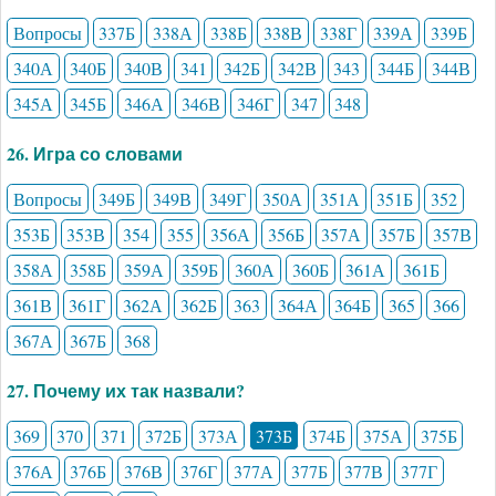
Вопросы
337Б
338А
338Б
338В
338Г
339А
339Б
340А
340Б
340В
341
342Б
342В
343
344Б
344В
345А
345Б
346А
346В
346Г
347
348
26. Игра со словами
Вопросы
349Б
349В
349Г
350А
351А
351Б
352
353Б
353В
354
355
356А
356Б
357А
357Б
357В
358А
358Б
359А
359Б
360А
360Б
361А
361Б
361В
361Г
362А
362Б
363
364А
364Б
365
366
367А
367Б
368
27. Почему их так назвали?
369
370
371
372Б
373А
373Б
374Б
375А
375Б
376А
376Б
376В
376Г
377А
377Б
377В
377Г