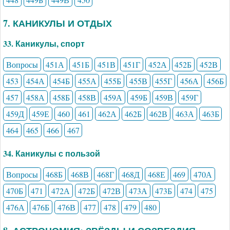
7. КАНИКУЛЫ И ОТДЫХ
33. Каникулы, спорт
Вопросы
451А
451Б
451В
451Г
452А
452Б
452В
453
454А
454Б
455А
455Б
455В
455Г
456А
456Б
457
458А
458Б
458В
459А
459Б
459В
459Г
459Д
459Е
460
461
462А
462Б
462В
463А
463Б
464
465
466
467
34. Каникулы с пользой
Вопросы
468Б
468В
468Г
468Д
468Е
469
470А
470Б
471
472А
472Б
472В
473А
473Б
474
475
476А
476Б
476В
477
478
479
480