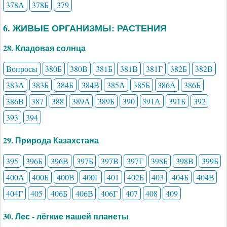
378А
378Б
379
6. ЖИВЫЕ ОРГАНИЗМЫ: РАСТЕНИЯ
28. Кладовая солнца
Вопросы
380Б
380В
381Б
381В
381Г
382Б
382В
383А
383Б
384Б
384В
385А
385Б
386А
386Б
386В
387
388
389А
389Б
390
391А
391Б
392
393
394
29. Природа Казахстана
395
396Б
396В
397Б
397В
397Г
398Б
398В
399Б
400А
400Б
400В
400Г
401
402Б
403
404Б
404В
404Г
405
406Б
406В
406Г
407
408
409
30. Лес - лёгкие нашей планеты