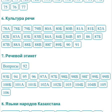
75
76
77
6. Культура речи
78А
78Б
79Б
79В
80А
80Б
80В
81А
81Б
82А
82Б
83А
83Б
83В
84А
84Б
84В
85
86
87Б
87В
88А
88Б
88В
88Г
89Б
90
91
7. Речевой этикет
Вопросы
92
93Б
94
95
96
97А
97Б
98Б
98В
98Г
99Б
99В
100Б
101А
101Б
102А
102Б
103
104Б
104В
105
106
8. Языки народов Казахстана