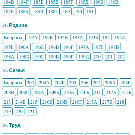
184В
184Г
185Б
185В
185Г
185Д
186Б
186В
187Б
188Б
188В
188Г
189
190
191
14. Родина
Вопросы
192А
192Б
192В
193А
193Б
194
195А
195Б
196А
196Б
196В
196Г
197А
197Б
197В
198А
198Б
199Б
199В
199Г
199Д
200
201
202
15. Семья
Вопросы
203
204А
204Б
205
206
207
208А
208Б
208В
208Г
209А
209Б
210А
210Б
211
212А
212Б
213
214Б
215
216Б
216В
216Г
217А
217Б
218
219
220
221
16. Труд