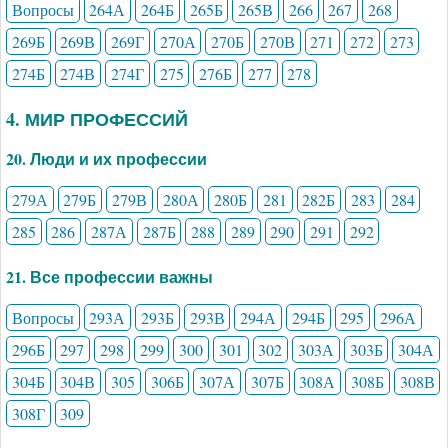
Вопросы
264А
264Б
265Б
265В
266
267
268
269Б
269В
269Г
270А
270Б
270В
271
272
273
274Б
274В
274Г
275
276Б
277
278
4. МИР ПРОФЕССИЙ
20. Люди и их профессии
279А
279Б
279В
280А
280Б
281
282Б
283
284
285
286
287А
287Б
288
289
290
291
292
21. Все профессии важны
Вопросы
293А
293Б
293В
294А
294Б
295
296А
296Б
297
298
299
300
301
302
303А
303Б
304А
304Б
304В
305
306Б
307А
307Б
308А
308Б
308В
308Г
309