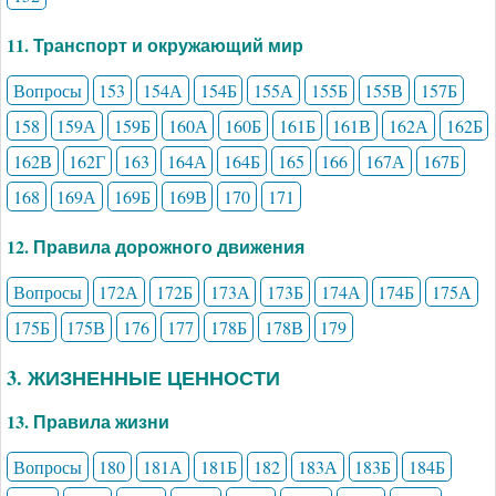
11. Транспорт и окружающий мир
Вопросы
153
154А
154Б
155А
155Б
155В
157Б
158
159А
159Б
160А
160Б
161Б
161В
162А
162Б
162В
162Г
163
164А
164Б
165
166
167А
167Б
168
169А
169Б
169В
170
171
12. Правила дорожного движения
Вопросы
172А
172Б
173А
173Б
174А
174Б
175А
175Б
175В
176
177
178Б
178В
179
3. ЖИЗНЕННЫЕ ЦЕННОСТИ
13. Правила жизни
Вопросы
180
181А
181Б
182
183А
183Б
184Б