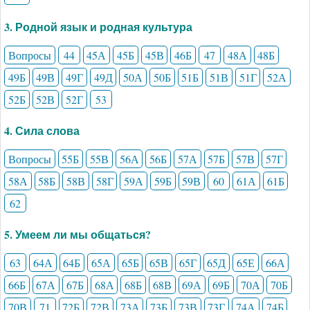
3. Родной язык и родная культура
Вопросы
44
45А
45Б
45В
46Б
47
48А
48Б
49Б
49В
49Г
49Д
50А
50Б
51Б
51В
51Г
52А
52Б
52В
52Г
53
4. Сила слова
Вопросы
55Б
55В
56А
56Б
57А
57Б
57В
57Г
58А
58Б
58В
58Г
59А
59Б
59В
60
61А
61Б
62
5. Умеем ли мы общаться?
63
64А
64Б
65А
65Б
65В
65Г
65Д
65Е
66А
66Б
67А
67Б
68А
68Б
68В
69А
69Б
70А
70Б
70В
71
72Б
72В
73А
73Б
73В
73Г
74А
74Б