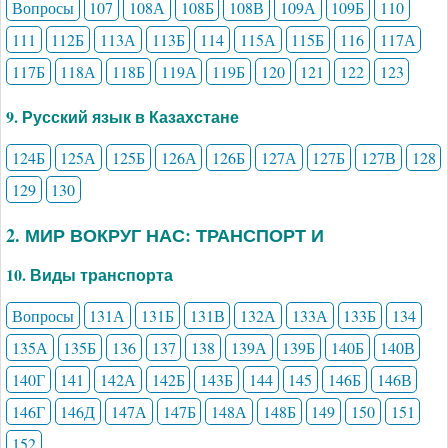
Вопросы
107
108А
108Б
108В
109А
109Б
110
111
112Б
113А
113Б
114
115А
115Б
116
117А
117Б
118А
118Б
119А
119Б
120
121
122
123
9. Русский язык в Казахстане
124Б
125А
125Б
126А
126Б
127А
127Б
127В
128
129
130
2. МИР ВОКРУГ НАС: ТРАНСПОРТ И
10. Виды транспорта
Вопросы
131А
131Б
131В
132А
133А
133Б
134
135А
135Б
136
137
138
139А
139Б
140Б
140В
140Г
141
142А
142Б
143Б
144
145
146Б
146В
146Г
146Д
147А
147Б
148А
148Б
149
150
151
152