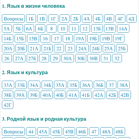
1. Язык в жизни человека
Вопросы
1Б
1В
1Г
2А
2Б
4А
4Б
4В
4Г
4Д
5А
5Б
6А
6Б
8
10
11
12
13Б
13В
14А
14Б
15Б
15В
16
17
18
19А
19Б
19В
19Г
20А
20Б
21А
21Б
22
23
24А
24Б
25А
25Б
26
27А
27Б
28
29
30А
30Б
30В
31
32
2. Язык и культура
33А
33Б
34А
34Б
35А
35Б
36А
36Б
37
38А
38Б
39А
39Б
40А
40Б
41А
41Б
42А
42Б
42В
42Г
3. Родной язык и родная культура
Вопросы
44
45А
45Б
45В
46Б
47
48А
48Б