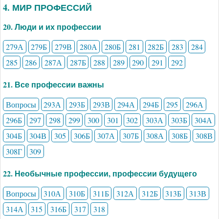
4. МИР ПРОФЕССИЙ
20. Люди и их профессии
279А
279Б
279В
280А
280Б
281
282Б
283
284
285
286
287А
287Б
288
289
290
291
292
21. Все профессии важны
Вопросы
293А
293Б
293В
294А
294Б
295
296А
296Б
297
298
299
300
301
302
303А
303Б
304А
304Б
304В
305
306Б
307А
307Б
308А
308Б
308В
308Г
309
22. Необычные профессии, профессии будущего
Вопросы
310А
310Б
311Б
312А
312Б
313Б
313В
314А
315
316Б
317
318