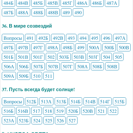
484Б
484В
485Б
485В
485Г
486А
486Б
487А
487Б
488А
488Б
488В
489
490
36. В мире созвездий
Вопросы
491
492Б
492В
493
494
495
496
497А
497Б
497В
497Г
498А
498Б
499
500А
500Б
500В
501Б
501В
501Г
502
503Б
503В
503Г
504
505
506А
506Б
507Б
507В
507Г
508А
508Б
508В
509А
509Б
510
511
37. Пусть всегда будет солнце!
Вопросы
512Б
513А
513Б
514Б
514В
514Г
515Б
516Б
516В
517
518
519
520Б
520В
521
522
523А
523Б
524
525
526
527