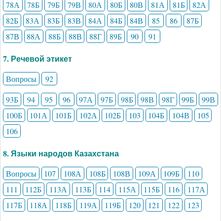
78А
78Б
79Б
79В
80А
80Б
80В
81А
81Б
82А
82Б
83А
83Б
83В
84А
84Б
84В
85
86
87Б
87В
88А
88Б
88В
88Г
89Б
90
91
7. Речевой этикет
Вопросы
92
93Б
94
95
96
97А
97Б
98Б
98В
98Г
99Б
99В
100Б
101А
101Б
102А
102Б
103
104Б
104В
105
106
8. Языки народов Казахстана
Вопросы
107
108А
108Б
108В
109А
109Б
110
111
112Б
113А
113Б
114
115А
115Б
116
117А
117Б
118А
118Б
119А
119Б
120
121
122
123