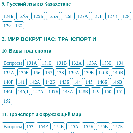
9. Русский язык в Казахстане
124Б
125А
125Б
126А
126Б
127А
127Б
127В
128
129
130
2. МИР ВОКРУГ НАС: ТРАНСПОРТ И
10. Виды транспорта
Вопросы
131А
131Б
131В
132А
133А
133Б
134
135А
135Б
136
137
138
139А
139Б
140Б
140В
140Г
141
142А
142Б
143Б
144
145
146Б
146В
146Г
146Д
147А
147Б
148А
148Б
149
150
151
152
11. Транспорт и окружающий мир
Вопросы
153
154А
154Б
155А
155Б
155В
157Б