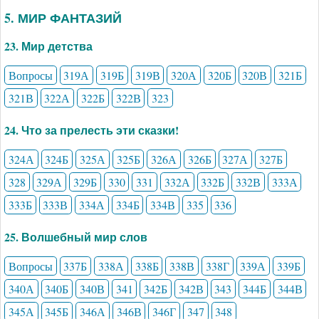
5. МИР ФАНТАЗИЙ
23. Мир детства
Вопросы
319А
319Б
319В
320А
320Б
320В
321Б
321В
322А
322Б
322В
323
24. Что за прелесть эти сказки!
324А
324Б
325А
325Б
326А
326Б
327А
327Б
328
329А
329Б
330
331
332А
332Б
332В
333А
333Б
333В
334А
334Б
334В
335
336
25. Волшебный мир слов
Вопросы
337Б
338А
338Б
338В
338Г
339А
339Б
340А
340Б
340В
341
342Б
342В
343
344Б
344В
345А
345Б
346А
346В
346Г
347
348