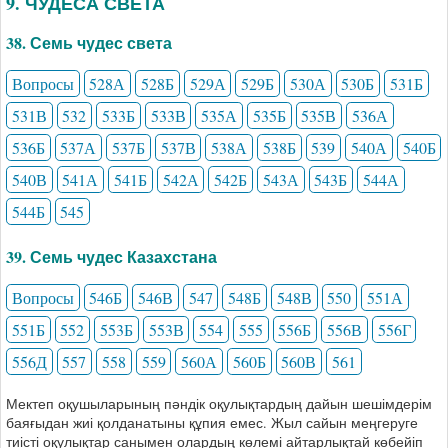
9. ЧУДЕСА СВЕТА
38. Семь чудес света
Вопросы
528А
528Б
529А
529Б
530А
530Б
531Б
531В
532
533Б
533В
535А
535Б
535В
536А
536Б
537А
537Б
537В
538А
538Б
539
540А
540Б
540В
541А
541Б
542А
542Б
543А
543Б
544А
544Б
545
39. Семь чудес Казахстана
Вопросы
546Б
546В
547
548Б
548В
550
551А
551Б
552
553Б
553В
554
555
556Б
556В
556Г
556Д
557
558
559
560А
560Б
560В
561
Мектеп оқушыларының пәндік оқулықтардың дайын шешімдерім
баяғыдан жиі қолданатыны құпия емес. Жыл сайын меңгеруге
тиісті оқулықтар санымен олардың көлемі айтарлықтай көбейіп