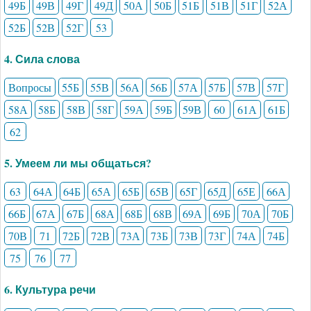
49Б
49В
49Г
49Д
50А
50Б
51Б
51В
51Г
52А
52Б
52В
52Г
53
4. Сила слова
Вопросы
55Б
55В
56А
56Б
57А
57Б
57В
57Г
58А
58Б
58В
58Г
59А
59Б
59В
60
61А
61Б
62
5. Умеем ли мы общаться?
63
64А
64Б
65А
65Б
65В
65Г
65Д
65Е
66А
66Б
67А
67Б
68А
68Б
68В
69А
69Б
70А
70Б
70В
71
72Б
72В
73А
73Б
73В
73Г
74А
74Б
75
76
77
6. Культура речи