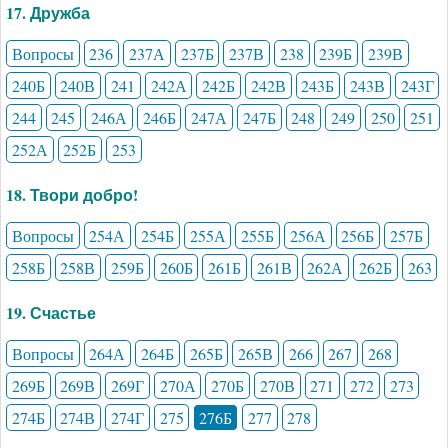
17. Дружба
Вопросы
236
237А
237Б
237В
238
239Б
239В
240Б
240В
241
242А
242Б
242В
243Б
243В
243Г
244
245
246А
246Б
247А
247Б
248
249
250
251
252А
252Б
253
18. Твори добро!
Вопросы
254А
254Б
255А
255Б
256А
256Б
257Б
258Б
258В
259Б
260Б
261Б
261В
262А
262Б
263
19. Счастье
Вопросы
264А
264Б
265Б
265В
266
267
268
269Б
269В
269Г
270А
270Б
270В
271
272
273
274Б
274В
274Г
275
276Б
277
278