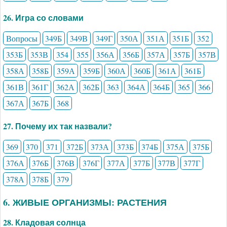
26. Игра со словами
Вопросы
349Б
349В
349Г
350А
351А
351Б
352
353Б
353В
354
355
356А
356Б
357А
357Б
357В
358А
358Б
359А
359Б
360А
360Б
361А
361Б
361В
361Г
362А
362Б
363
364А
364Б
365
366
367А
367Б
368
27. Почему их так назвали?
369
370
371
372Б
373А
373Б
374Б
375А
375Б
376А
376Б
376В
376Г
377А
377Б
377В
377Г
378А
378Б
379
6. ЖИВЫЕ ОРГАНИЗМЫ: РАСТЕНИЯ
28. Кладовая солнца