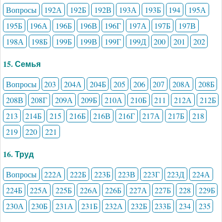
Вопросы
192А
192Б
192В
193А
193Б
194
195А
195Б
196А
196Б
196В
196Г
197А
197Б
197В
198А
198Б
199Б
199В
199Г
199Д
200
201
202
15. Семья
Вопросы
203
204А
204Б
205
206
207
208А
208Б
208В
208Г
209А
209Б
210А
210Б
211
212А
212Б
213
214Б
215
216Б
216В
216Г
217А
217Б
218
219
220
221
16. Труд
Вопросы
222А
222Б
223Б
223В
223Г
223Д
224А
224Б
225А
225Б
226А
226Б
227А
227Б
228
229Б
230А
230Б
231А
231Б
232А
232Б
233Б
234
235