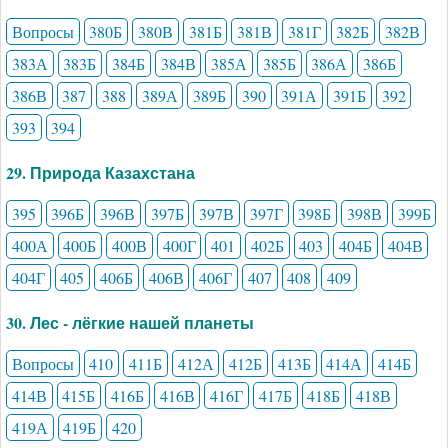
Вопросы
380Б
380В
381Б
381В
381Г
382Б
382В
383А
383Б
384Б
384В
385А
385Б
386А
386Б
386В
387
388
389А
389Б
390
391А
391Б
392
393
394
29. Природа Казахстана
395
396Б
396В
397Б
397В
397Г
398Б
398В
399Б
400А
400Б
400В
400Г
401
402Б
403
404Б
404В
404Г
405
406Б
406В
406Г
407
408
409
30. Лес - лёгкие нашей планеты
Вопросы
410
411Б
412А
412Б
413Б
414А
414Б
414В
415Б
416Б
416В
416Г
417Б
418Б
418В
419А
419Б
420