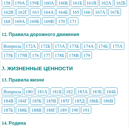
158
159А
159Б
160А
160Б
161Б
161В
162А
162Б
162В
162Г
163
164А
164Б
165
166
167А
167Б
168
169А
169Б
169В
170
171
12. Правила дорожного движения
Вопросы
172А
172Б
173А
173Б
174А
174Б
175А
175Б
175В
176
177
178Б
178В
179
3. ЖИЗНЕННЫЕ ЦЕННОСТИ
13. Правила жизни
Вопросы
180
181А
181Б
182
183А
183Б
184Б
184В
184Г
185Б
185В
185Г
185Д
186Б
186В
187Б
188Б
188В
188Г
189
190
191
14. Родина