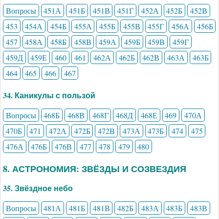
Вопросы
451А
451Б
451В
451Г
452А
452Б
452В
453
454А
454Б
455А
455Б
455В
455Г
456А
456Б
457
458А
458Б
458В
459А
459Б
459В
459Г
459Д
459Е
460
461
462А
462Б
462В
463А
463Б
464
465
466
467
34. Каникулы с пользой
Вопросы
468Б
468В
468Г
468Д
468Е
469
470А
470Б
471
472А
472Б
472В
473А
473Б
474
475
476А
476Б
476В
477
478
479
480
8. АСТРОНОМИЯ: ЗВЁЗДЫ И СОЗВЕЗДИЯ
35. Звёздное небо
Вопросы
481А
481Б
481В
482Б
483А
483Б
483В