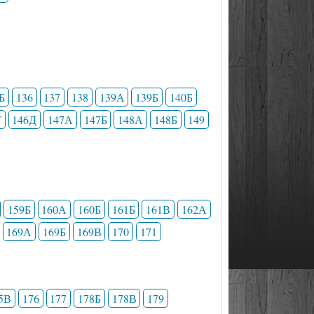
Б
136
137
138
139А
139Б
140Б
Г
146Д
147А
147Б
148А
148Б
149
159Б
160А
160Б
161Б
161В
162А
169А
169Б
169В
170
171
5В
176
177
178Б
178В
179