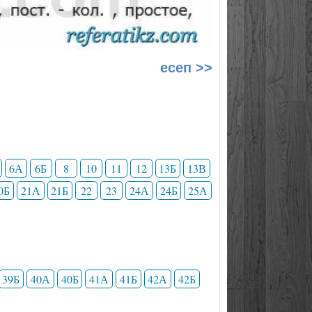
есеп >>
6А
6Б
8
10
11
12
13Б
13В
0Б
21А
21Б
22
23
24А
24Б
25А
39Б
40А
40Б
41А
41Б
42А
42Б