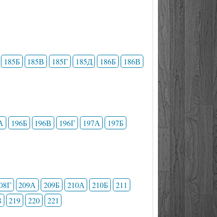
185Б
185В
185Г
185Д
186Б
186В
А
196Б
196В
196Г
197А
197Б
08Г
209А
209Б
210А
210Б
211
8
219
220
221