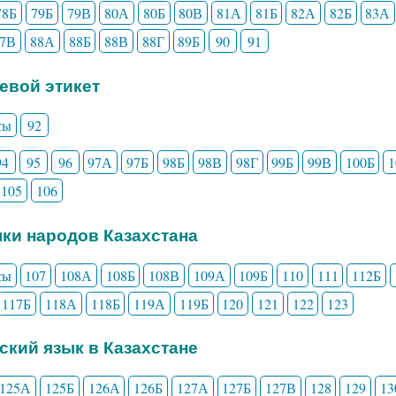
78Б
79Б
79В
80А
80Б
80В
81А
81Б
82А
82Б
83А
87В
88А
88Б
88В
88Г
89Б
90
91
чевой этикет
сы
92
94
95
96
97А
97Б
98Б
98В
98Г
99Б
99В
100Б
105
106
ыки народов Казахстана
сы
107
108А
108Б
108В
109А
109Б
110
111
112Б
117Б
118А
118Б
119А
119Б
120
121
122
123
сский язык в Казахстане
125А
125Б
126А
126Б
127А
127Б
127В
128
129
13