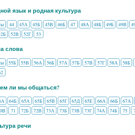
дной язык и родная культура
сы
44
45А
45Б
45В
46Б
47
48А
48Б
49Б
49В
4
52Б
52В
52Г
53
ла слова
сы
55Б
55В
56А
56Б
57А
57Б
57В
57Г
58А
58Б
62
еем ли мы общаться?
4А
64Б
65А
65Б
65В
65Г
65Д
65Е
66А
66Б
67А
70В
71
72Б
72В
73А
73Б
73В
73Г
74А
74Б
75
льтура речи