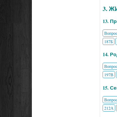
3. 
13. П
Вопро
187Б
14. Р
Вопро
197В
15. С
Вопро
212А