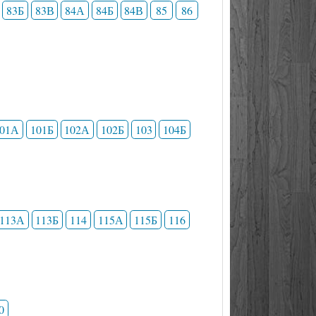
83Б
83В
84А
84Б
84В
85
86
101А
101Б
102А
102Б
103
104Б
113А
113Б
114
115А
115Б
116
0