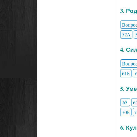
3. Ро
Вопро
52А
4. Си
Вопро
61Б
5. Ум
63
6
70Б
6. Ку