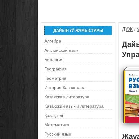
ДҮЖ
›
ДАЙЫН ҮЙ ЖҰМЫСТАРЫ
Алгебра
Дайы
Английский язык
Упра
Биология
География
Геометрия
История Казахстана
Казахская литература
Казахский язык и литература
Қазақ тілі
Математика
Жау
Русский язык