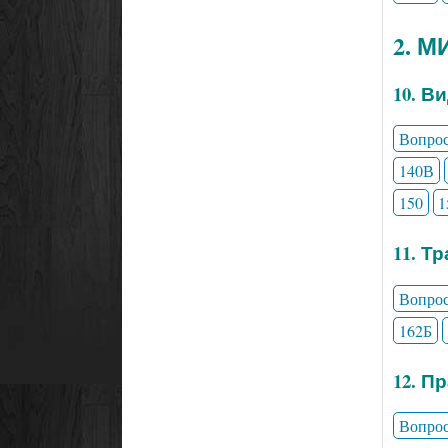
2. 
10. В
Вопро
140В
150
1
11. Т
Вопро
162Б
12. П
Вопро