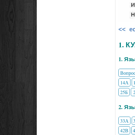
<< е
1. 
1. Яз
Вопро
14А
25Б
2. Яз
33А
42В