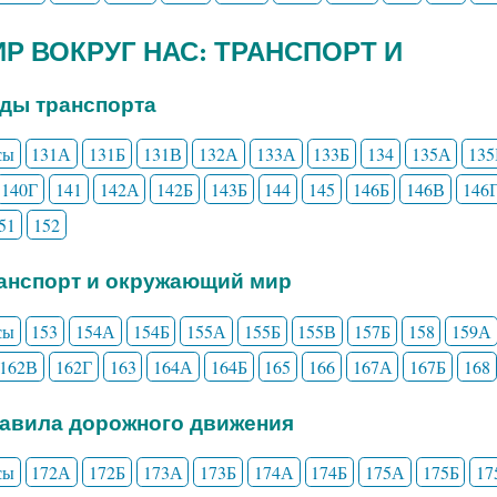
МИР ВОКРУГ НАС: ТРАНСПОРТ И
иды транспорта
сы
131А
131Б
131В
132А
133А
133Б
134
135А
135
140Г
141
142А
142Б
143Б
144
145
146Б
146В
146
51
152
ранспорт и окружающий мир
сы
153
154А
154Б
155А
155Б
155В
157Б
158
159А
162В
162Г
163
164А
164Б
165
166
167А
167Б
168
равила дорожного движения
сы
172А
172Б
173А
173Б
174А
174Б
175А
175Б
17