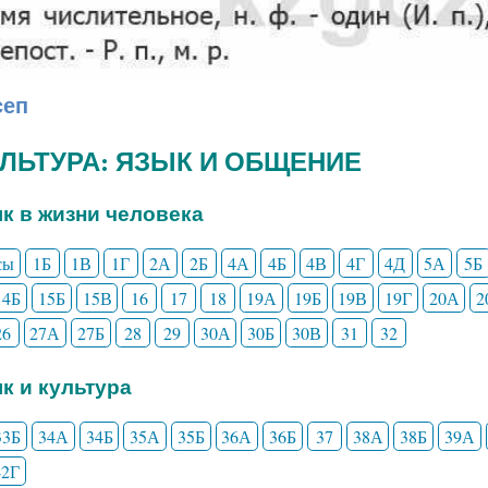
сеп
КУЛЬТУРА: ЯЗЫК И ОБЩЕНИЕ
ык в жизни человека
сы
1Б
1В
1Г
2А
2Б
4А
4Б
4В
4Г
4Д
5А
5Б
14Б
15Б
15В
16
17
18
19А
19Б
19В
19Г
20А
2
26
27А
27Б
28
29
30А
30Б
30В
31
32
ык и культура
33Б
34А
34Б
35А
35Б
36А
36Б
37
38А
38Б
39А
42Г