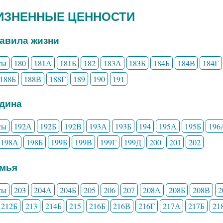
ЖИЗНЕННЫЕ ЦЕННОСТИ
равила жизни
сы
180
181А
181Б
182
183А
183Б
184Б
184В
184Г
188Б
188В
188Г
189
190
191
одина
сы
192А
192Б
192В
193А
193Б
194
195А
195Б
196
198А
198Б
199Б
199В
199Г
199Д
200
201
202
емья
сы
203
204А
204Б
205
206
207
208А
208Б
208В
2
212Б
213
214Б
215
216Б
216В
216Г
217А
217Б
21