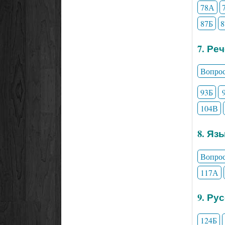
78А
87Б
7. Ре
Вопро
93Б
104В
8. Яз
Вопро
117А
9. Ру
124Б