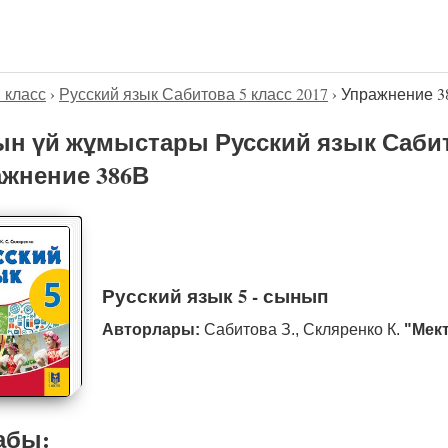
5 класс
›
Русский язык Сабитова 5 класс 2017
›
Упражнение 3
н үй жұмыстары Русский язык Сабито
жнение 386В
Русский язык 5 - сынып
Авторлары:
Сабитова З., Скляренко К.
"Мек
абы: