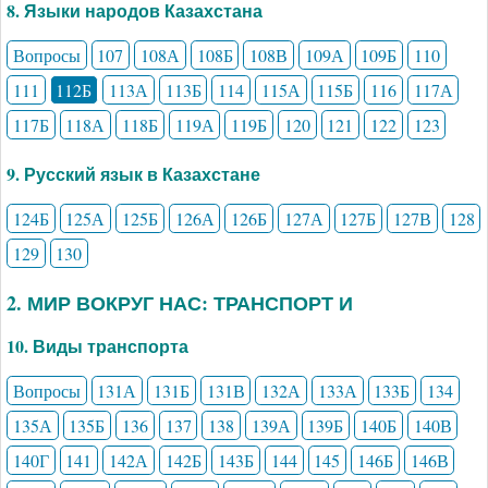
8. Языки народов Казахстана
Вопросы
107
108А
108Б
108В
109А
109Б
110
111
112Б
113А
113Б
114
115А
115Б
116
117А
117Б
118А
118Б
119А
119Б
120
121
122
123
9. Русский язык в Казахстане
124Б
125А
125Б
126А
126Б
127А
127Б
127В
128
129
130
2. МИР ВОКРУГ НАС: ТРАНСПОРТ И
10. Виды транспорта
Вопросы
131А
131Б
131В
132А
133А
133Б
134
135А
135Б
136
137
138
139А
139Б
140Б
140В
140Г
141
142А
142Б
143Б
144
145
146Б
146В