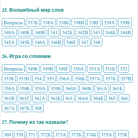
25. Волшебный мир слов
Вопросы
337Б
338А
338Б
338В
338Г
339А
339Б
340А
340Б
340В
341
342Б
342В
343
344Б
344В
345А
345Б
346А
346В
346Г
347
348
26. Игра со словами
Вопросы
349Б
349В
349Г
350А
351А
351Б
352
353Б
353В
354
355
356А
356Б
357А
357Б
357В
358А
358Б
359А
359Б
360А
360Б
361А
361Б
361В
361Г
362А
362Б
363
364А
364Б
365
366
367А
367Б
368
27. Почему их так назвали?
369
370
371
372Б
373А
373Б
374Б
375А
375Б