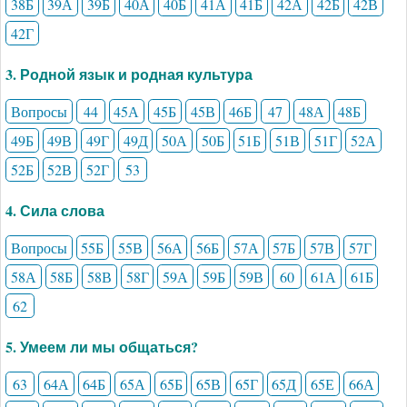
38Б
39А
39Б
40А
40Б
41А
41Б
42А
42Б
42В
42Г
3. Родной язык и родная культура
Вопросы
44
45А
45Б
45В
46Б
47
48А
48Б
49Б
49В
49Г
49Д
50А
50Б
51Б
51В
51Г
52А
52Б
52В
52Г
53
4. Сила слова
Вопросы
55Б
55В
56А
56Б
57А
57Б
57В
57Г
58А
58Б
58В
58Г
59А
59Б
59В
60
61А
61Б
62
5. Умеем ли мы общаться?
63
64А
64Б
65А
65Б
65В
65Г
65Д
65Е
66А