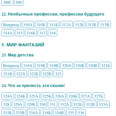
308Г
309
22. Необычные профессии, профессии будущего
Вопросы
310А
310Б
311Б
312А
312Б
313Б
313В
314А
315
316Б
317
318
5. МИР ФАНТАЗИЙ
23. Мир детства
Вопросы
319А
319Б
319В
320А
320Б
320В
321Б
321В
322А
322Б
322В
323
24. Что за прелесть эти сказки!
324А
324Б
325А
325Б
326А
326Б
327А
327Б
328
329А
329Б
330
331
332А
332Б
332В
333А
333Б
333В
334А
334Б
334В
335
336