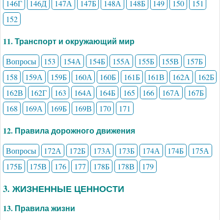
146Г
146Д
147А
147Б
148А
148Б
149
150
151
152
11. Транспорт и окружающий мир
Вопросы
153
154А
154Б
155А
155Б
155В
157Б
158
159А
159Б
160А
160Б
161Б
161В
162А
162Б
162В
162Г
163
164А
164Б
165
166
167А
167Б
168
169А
169Б
169В
170
171
12. Правила дорожного движения
Вопросы
172А
172Б
173А
173Б
174А
174Б
175А
175Б
175В
176
177
178Б
178В
179
3. ЖИЗНЕННЫЕ ЦЕННОСТИ
13. Правила жизни