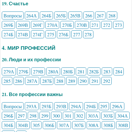
19. Счастье
Вопросы
264А
264Б
265Б
265В
266
267
268
269Б
269В
269Г
270А
270Б
270В
271
272
273
274Б
274В
274Г
275
276Б
277
278
4. МИР ПРОФЕССИЙ
20. Люди и их профессии
279А
279Б
279В
280А
280Б
281
282Б
283
284
285
286
287А
287Б
288
289
290
291
292
21. Все профессии важны
Вопросы
293А
293Б
293В
294А
294Б
295
296А
296Б
297
298
299
300
301
302
303А
303Б
304А
304Б
304В
305
306Б
307А
307Б
308А
308Б
308В