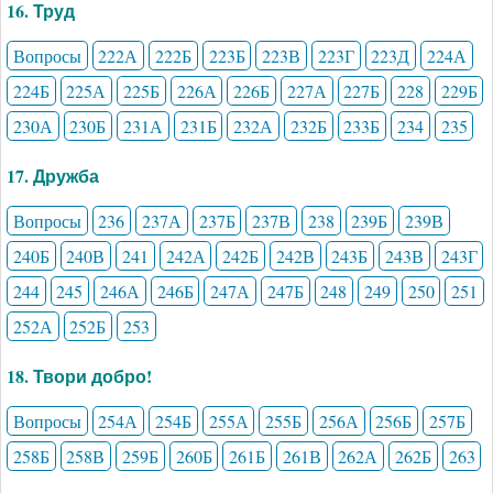
16. Труд
Вопросы
222А
222Б
223Б
223В
223Г
223Д
224А
224Б
225А
225Б
226А
226Б
227А
227Б
228
229Б
230А
230Б
231А
231Б
232А
232Б
233Б
234
235
17. Дружба
Вопросы
236
237А
237Б
237В
238
239Б
239В
240Б
240В
241
242А
242Б
242В
243Б
243В
243Г
244
245
246А
246Б
247А
247Б
248
249
250
251
252А
252Б
253
18. Твори добро!
Вопросы
254А
254Б
255А
255Б
256А
256Б
257Б
258Б
258В
259Б
260Б
261Б
261В
262А
262Б
263