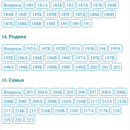
Вопросы
180
181А
181Б
182
183А
183Б
184Б
184В
184Г
185Б
185В
185Г
185Д
186Б
186В
187Б
188Б
188В
188Г
189
190
191
14. Родина
Вопросы
192А
192Б
192В
193А
193Б
194
195А
195Б
196А
196Б
196В
196Г
197А
197Б
197В
198А
198Б
199Б
199В
199Г
199Д
200
201
202
15. Семья
Вопросы
203
204А
204Б
205
206
207
208А
208Б
208В
208Г
209А
209Б
210А
210Б
211
212А
212Б
213
214Б
215
216Б
216В
216Г
217А
217Б
218
219
220
221