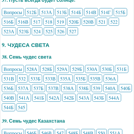
Вопросы
512Б
513А
513Б
514Б
514В
514Г
515Б
516Б
516В
517
518
519
520Б
520В
521
522
523А
523Б
524
525
526
527
9. ЧУДЕСА СВЕТА
38. Семь чудес света
Вопросы
528А
528Б
529А
529Б
530А
530Б
531Б
531В
532
533Б
533В
535А
535Б
535В
536А
536Б
537А
537Б
537В
538А
538Б
539
540А
540Б
540В
541А
541Б
542А
542Б
543А
543Б
544А
544Б
545
39. Семь чудес Казахстана
Вопросы
546Б
546В
547
548Б
548В
550
551А