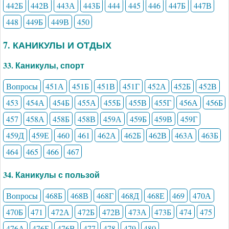
442Б
442В
443А
443Б
444
445
446
447Б
447В
448
449Б
449В
450
7. КАНИКУЛЫ И ОТДЫХ
33. Каникулы, спорт
Вопросы
451А
451Б
451В
451Г
452А
452Б
452В
453
454А
454Б
455А
455Б
455В
455Г
456А
456Б
457
458А
458Б
458В
459А
459Б
459В
459Г
459Д
459Е
460
461
462А
462Б
462В
463А
463Б
464
465
466
467
34. Каникулы с пользой
Вопросы
468Б
468В
468Г
468Д
468Е
469
470А
470Б
471
472А
472Б
472В
473А
473Б
474
475
476А
476Б
476В
477
478
479
480