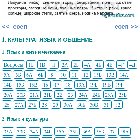
<< есеп
есеп >>
1. КУЛЬТУРА: ЯЗЫК И ОБЩЕНИЕ
1. Язык в жизни человека
Вопросы
1Б
1В
1Г
2А
2Б
4А
4Б
4В
4Г
4Д
5А
5Б
6А
6Б
8
10
11
12
13Б
13В
14А
14Б
15Б
15В
16
17
18
19А
19Б
19В
19Г
20А
20Б
21А
21Б
22
23
24А
24Б
25А
25Б
26
27А
27Б
28
29
30А
30Б
30В
31
32
2. Язык и культура
33А
33Б
34А
34Б
35А
35Б
36А
36Б
37
38А