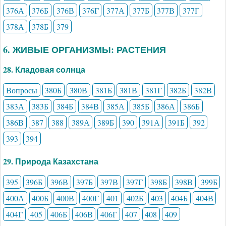
376А
376Б
376В
376Г
377А
377Б
377В
377Г
378А
378Б
379
6. ЖИВЫЕ ОРГАНИЗМЫ: РАСТЕНИЯ
28. Кладовая солнца
Вопросы
380Б
380В
381Б
381В
381Г
382Б
382В
383А
383Б
384Б
384В
385А
385Б
386А
386Б
386В
387
388
389А
389Б
390
391А
391Б
392
393
394
29. Природа Казахстана
395
396Б
396В
397Б
397В
397Г
398Б
398В
399Б
400А
400Б
400В
400Г
401
402Б
403
404Б
404В
404Г
405
406Б
406В
406Г
407
408
409