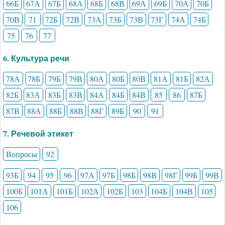
66Б
67А
67Б
68А
68Б
68В
69А
69Б
70А
70Б
70В
71
72Б
72В
73А
73Б
73В
73Г
74А
74Б
75
76
77
6. Культура речи
78А
78Б
79Б
79В
80А
80Б
80В
81А
81Б
82А
82Б
83А
83Б
83В
84А
84Б
84В
85
86
87Б
87В
88А
88Б
88В
88Г
89Б
90
91
7. Речевой этикет
Вопросы
92
93Б
94
95
96
97А
97Б
98Б
98В
98Г
99Б
99В
100Б
101А
101Б
102А
102Б
103
104Б
104В
105
106