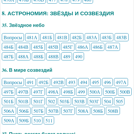
8. АСТРОНОМИЯ: ЗВЁЗДЫ И СОЗВЕЗДИЯ
35. Звёздное небо
Вопросы
481А
481Б
481В
482Б
483А
483Б
483В
484Б
484В
485Б
485В
485Г
486А
486Б
487А
487Б
488А
488Б
488В
489
490
36. В мире созвездий
Вопросы
491
492Б
492В
493
494
495
496
497А
497Б
497В
497Г
498А
498Б
499
500А
500Б
500В
501Б
501В
501Г
502
503Б
503В
503Г
504
505
506А
506Б
507Б
507В
507Г
508А
508Б
508В
509А
509Б
510
511
37. Пусть всегда будет солнце!