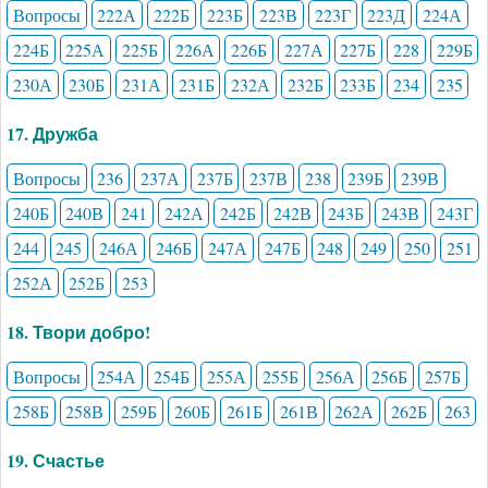
Вопросы
222А
222Б
223Б
223В
223Г
223Д
224А
224Б
225А
225Б
226А
226Б
227А
227Б
228
229Б
230А
230Б
231А
231Б
232А
232Б
233Б
234
235
17. Дружба
Вопросы
236
237А
237Б
237В
238
239Б
239В
240Б
240В
241
242А
242Б
242В
243Б
243В
243Г
244
245
246А
246Б
247А
247Б
248
249
250
251
252А
252Б
253
18. Твори добро!
Вопросы
254А
254Б
255А
255Б
256А
256Б
257Б
258Б
258В
259Б
260Б
261Б
261В
262А
262Б
263
19. Счастье