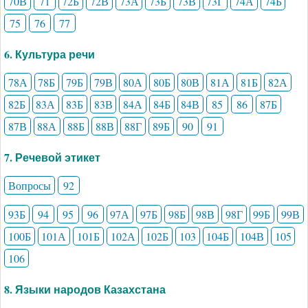
70В
71
72Б
72В
73А
73Б
73В
73Г
74А
74Б
75
76
77
6. Культура речи
78А
78Б
79Б
79В
80А
80Б
80В
81А
81Б
82А
82Б
83А
83Б
83В
84А
84Б
84В
85
86
87Б
87В
88А
88Б
88В
88Г
89Б
90
91
7. Речевой этикет
Вопросы
92
93Б
94
95
96
97А
97Б
98Б
98В
98Г
99Б
99В
100Б
101А
101Б
102А
102Б
103
104Б
104В
105
106
8. Языки народов Казахстана