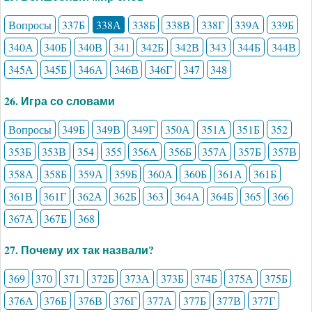
Вопросы
337Б
338А
338Б
338В
338Г
339А
339Б
340А
340Б
340В
341
342Б
342В
343
344Б
344В
345А
345Б
346А
346В
346Г
347
348
26. Игра со словами
Вопросы
349Б
349В
349Г
350А
351А
351Б
352
353Б
353В
354
355
356А
356Б
357А
357Б
357В
358А
358Б
359А
359Б
360А
360Б
361А
361Б
361В
361Г
362А
362Б
363
364А
364Б
365
366
367А
367Б
368
27. Почему их так назвали?
369
370
371
372Б
373А
373Б
374Б
375А
375Б
376А
376Б
376В
376Г
377А
377Б
377В
377Г