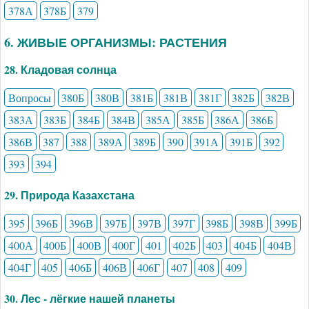
378А
378Б
379
6. ЖИВЫЕ ОРГАНИЗМЫ: РАСТЕНИЯ
28. Кладовая солнца
Вопросы
380Б
380В
381Б
381В
381Г
382Б
382В
383А
383Б
384Б
384В
385А
385Б
386А
386Б
386В
387
388
389А
389Б
390
391А
391Б
392
393
394
29. Природа Казахстана
395
396Б
396В
397Б
397В
397Г
398Б
398В
399Б
400А
400Б
400В
400Г
401
402Б
403
404Б
404В
404Г
405
406Б
406В
406Г
407
408
409
30. Лес - лёгкие нашей планеты