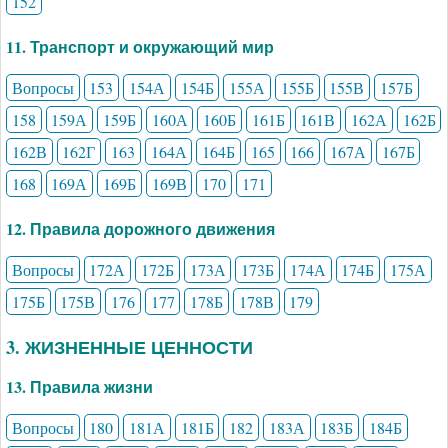
152
11. Транспорт и окружающий мир
Вопросы
153
154А
154Б
155А
155Б
155В
157Б
158
159А
159Б
160А
160Б
161Б
161В
162А
162Б
162В
162Г
163
164А
164Б
165
166
167А
167Б
168
169А
169Б
169В
170
171
12. Правила дорожного движения
Вопросы
172А
172Б
173А
173Б
174А
174Б
175А
175Б
175В
176
177
178Б
178В
179
3. ЖИЗНЕННЫЕ ЦЕННОСТИ
13. Правила жизни
Вопросы
180
181А
181Б
182
183А
183Б
184Б