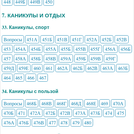
448
449Б
449В
450
7. КАНИКУЛЫ И ОТДЫХ
33. Каникулы, спорт
Вопросы
451А
451Б
451В
451Г
452А
452Б
452В
453
454А
454Б
455А
455Б
455В
455Г
456А
456Б
457
458А
458Б
458В
459А
459Б
459В
459Г
459Д
459Е
460
461
462А
462Б
462В
463А
463Б
464
465
466
467
34. Каникулы с пользой
Вопросы
468Б
468В
468Г
468Д
468Е
469
470А
470Б
471
472А
472Б
472В
473А
473Б
474
475
476А
476Б
476В
477
478
479
480