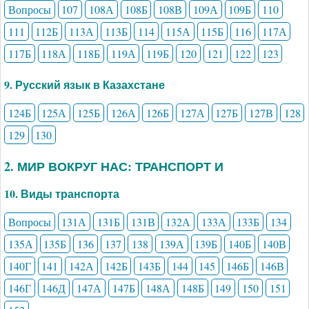
Вопросы
107
108А
108Б
108В
109А
109Б
110
111
112Б
113А
113Б
114
115А
115Б
116
117А
117Б
118А
118Б
119А
119Б
120
121
122
123
9. Русский язык в Казахстане
124Б
125А
125Б
126А
126Б
127А
127Б
127В
128
129
130
2. МИР ВОКРУГ НАС: ТРАНСПОРТ И
10. Виды транспорта
Вопросы
131А
131Б
131В
132А
133А
133Б
134
135А
135Б
136
137
138
139А
139Б
140Б
140В
140Г
141
142А
142Б
143Б
144
145
146Б
146В
146Г
146Д
147А
147Б
148А
148Б
149
150
151