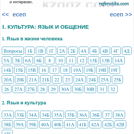
<< есеп
есеп >>
1. КУЛЬТУРА: ЯЗЫК И ОБЩЕНИЕ
1. Язык в жизни человека
Вопросы
1Б
1В
1Г
2А
2Б
4А
4Б
4В
4Г
4Д
5А
5Б
6А
6Б
8
10
11
12
13Б
13В
14А
14Б
15Б
15В
16
17
18
19А
19Б
19В
19Г
20А
20Б
21А
21Б
22
23
24А
24Б
25А
25Б
26
27А
27Б
28
29
30А
30Б
30В
31
32
2. Язык и культура
33А
33Б
34А
34Б
35А
35Б
36А
36Б
37
38А
38Б
39А
39Б
40А
40Б
41А
41Б
42А
42Б
42В
42Г