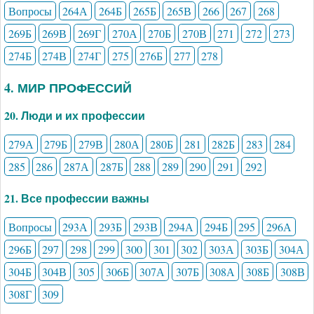
Вопросы
264А
264Б
265Б
265В
266
267
268
269Б
269В
269Г
270А
270Б
270В
271
272
273
274Б
274В
274Г
275
276Б
277
278
4. МИР ПРОФЕССИЙ
20. Люди и их профессии
279А
279Б
279В
280А
280Б
281
282Б
283
284
285
286
287А
287Б
288
289
290
291
292
21. Все профессии важны
Вопросы
293А
293Б
293В
294А
294Б
295
296А
296Б
297
298
299
300
301
302
303А
303Б
304А
304Б
304В
305
306Б
307А
307Б
308А
308Б
308В
308Г
309