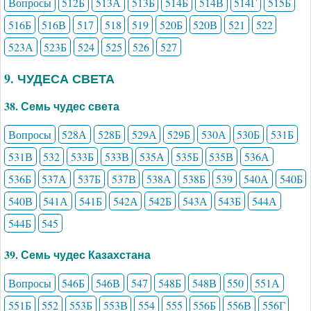
Вопросы
512Б
513А
513Б
514Б
514В
514Г
515Б
516Б
516В
517
518
519
520Б
520В
521
522
523А
523Б
524
525
526
527
9. ЧУДЕСА СВЕТА
38. Семь чудес света
Вопросы
528А
528Б
529А
529Б
530А
530Б
531Б
531В
532
533Б
533В
535А
535Б
535В
536А
536Б
537А
537Б
537В
538А
538Б
539
540А
540Б
540В
541А
541Б
542А
542Б
543А
543Б
544А
544Б
545
39. Семь чудес Казахстана
Вопросы
546Б
546В
547
548Б
548В
550
551А
551Б
552
553Б
553В
554
555
556Б
556В
556Г