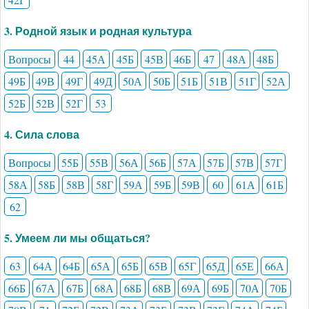
3. Родной язык и родная культура
Вопросы
44
45А
45Б
45В
46Б
47
48А
48Б
49Б
49В
49Г
49Д
50А
50Б
51Б
51В
51Г
52А
52Б
52В
52Г
53
4. Сила слова
Вопросы
55Б
55В
56А
56Б
57А
57Б
57В
57Г
58А
58Б
58В
58Г
59А
59Б
59В
60
61А
61Б
62
5. Умеем ли мы общаться?
63
64А
64Б
65А
65Б
65В
65Г
65Д
65Е
66А
66Б
67А
67Б
68А
68Б
68В
69А
69Б
70А
70Б