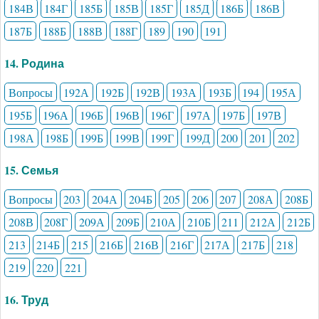
184В
184Г
185Б
185В
185Г
185Д
186Б
186В
187Б
188Б
188В
188Г
189
190
191
14. Родина
Вопросы
192А
192Б
192В
193А
193Б
194
195А
195Б
196А
196Б
196В
196Г
197А
197Б
197В
198А
198Б
199Б
199В
199Г
199Д
200
201
202
15. Семья
Вопросы
203
204А
204Б
205
206
207
208А
208Б
208В
208Г
209А
209Б
210А
210Б
211
212А
212Б
213
214Б
215
216Б
216В
216Г
217А
217Б
218
219
220
221
16. Труд