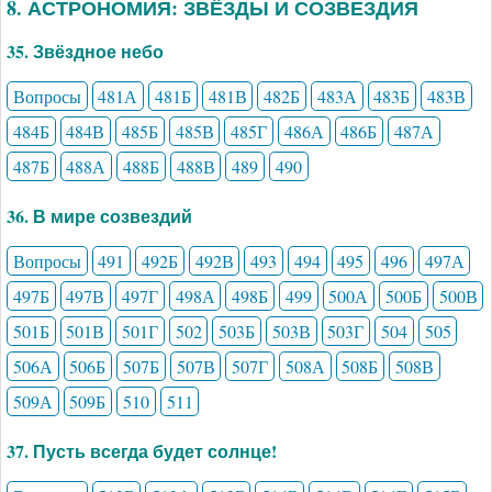
8. АСТРОНОМИЯ: ЗВЁЗДЫ И СОЗВЕЗДИЯ
35. Звёздное небо
Вопросы
481А
481Б
481В
482Б
483А
483Б
483В
484Б
484В
485Б
485В
485Г
486А
486Б
487А
487Б
488А
488Б
488В
489
490
36. В мире созвездий
Вопросы
491
492Б
492В
493
494
495
496
497А
497Б
497В
497Г
498А
498Б
499
500А
500Б
500В
501Б
501В
501Г
502
503Б
503В
503Г
504
505
506А
506Б
507Б
507В
507Г
508А
508Б
508В
509А
509Б
510
511
37. Пусть всегда будет солнце!