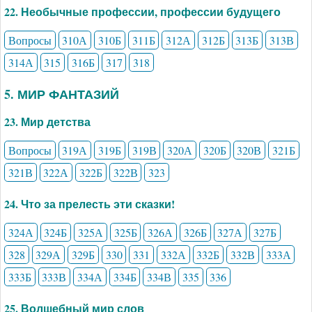
22. Необычные профессии, профессии будущего
Вопросы
310А
310Б
311Б
312А
312Б
313Б
313В
314А
315
316Б
317
318
5. МИР ФАНТАЗИЙ
23. Мир детства
Вопросы
319А
319Б
319В
320А
320Б
320В
321Б
321В
322А
322Б
322В
323
24. Что за прелесть эти сказки!
324А
324Б
325А
325Б
326А
326Б
327А
327Б
328
329А
329Б
330
331
332А
332Б
332В
333А
333Б
333В
334А
334Б
334В
335
336
25. Волшебный мир слов