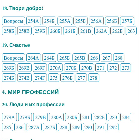
18. Твори добро!
Вопросы
254А
254Б
255А
255Б
256А
256Б
257Б
258Б
258В
259Б
260Б
261Б
261В
262А
262Б
263
19. Счастье
Вопросы
264А
264Б
265Б
265В
266
267
268
269Б
269В
269Г
270А
270Б
270В
271
272
273
274Б
274В
274Г
275
276Б
277
278
4. МИР ПРОФЕССИЙ
20. Люди и их профессии
279А
279Б
279В
280А
280Б
281
282Б
283
284
285
286
287А
287Б
288
289
290
291
292