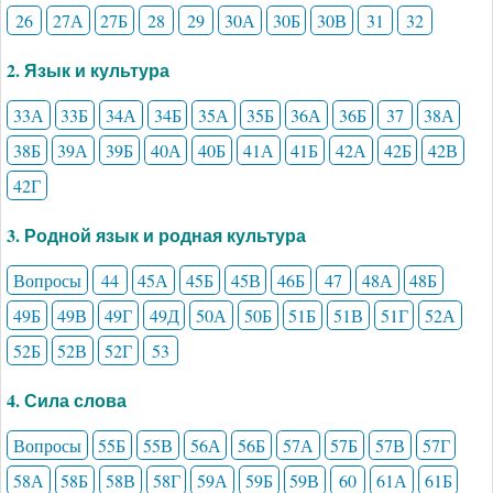
26
27А
27Б
28
29
30А
30Б
30В
31
32
2. Язык и культура
33А
33Б
34А
34Б
35А
35Б
36А
36Б
37
38А
38Б
39А
39Б
40А
40Б
41А
41Б
42А
42Б
42В
42Г
3. Родной язык и родная культура
Вопросы
44
45А
45Б
45В
46Б
47
48А
48Б
49Б
49В
49Г
49Д
50А
50Б
51Б
51В
51Г
52А
52Б
52В
52Г
53
4. Сила слова
Вопросы
55Б
55В
56А
56Б
57А
57Б
57В
57Г
58А
58Б
58В
58Г
59А
59Б
59В
60
61А
61Б