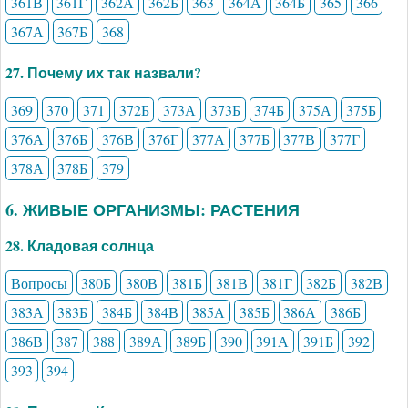
361В
361Г
362А
362Б
363
364А
364Б
365
366
367А
367Б
368
27. Почему их так назвали?
369
370
371
372Б
373А
373Б
374Б
375А
375Б
376А
376Б
376В
376Г
377А
377Б
377В
377Г
378А
378Б
379
6. ЖИВЫЕ ОРГАНИЗМЫ: РАСТЕНИЯ
28. Кладовая солнца
Вопросы
380Б
380В
381Б
381В
381Г
382Б
382В
383А
383Б
384Б
384В
385А
385Б
386А
386Б
386В
387
388
389А
389Б
390
391А
391Б
392
393
394