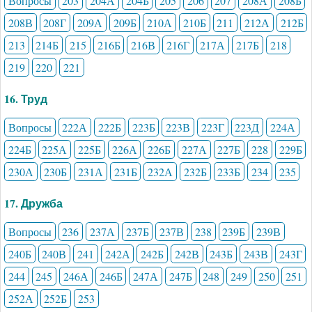
Вопросы
203
204А
204Б
205
206
207
208А
208Б
208В
208Г
209А
209Б
210А
210Б
211
212А
212Б
213
214Б
215
216Б
216В
216Г
217А
217Б
218
219
220
221
16. Труд
Вопросы
222А
222Б
223Б
223В
223Г
223Д
224А
224Б
225А
225Б
226А
226Б
227А
227Б
228
229Б
230А
230Б
231А
231Б
232А
232Б
233Б
234
235
17. Дружба
Вопросы
236
237А
237Б
237В
238
239Б
239В
240Б
240В
241
242А
242Б
242В
243Б
243В
243Г
244
245
246А
246Б
247А
247Б
248
249
250
251
252А
252Б
253