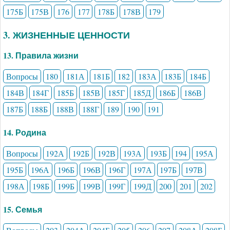
175Б
175В
176
177
178Б
178В
179
3. ЖИЗНЕННЫЕ ЦЕННОСТИ
13. Правила жизни
Вопросы
180
181А
181Б
182
183А
183Б
184Б
184В
184Г
185Б
185В
185Г
185Д
186Б
186В
187Б
188Б
188В
188Г
189
190
191
14. Родина
Вопросы
192А
192Б
192В
193А
193Б
194
195А
195Б
196А
196Б
196В
196Г
197А
197Б
197В
198А
198Б
199Б
199В
199Г
199Д
200
201
202
15. Семья