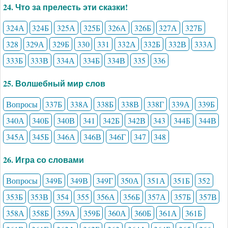
24. Что за прелесть эти сказки!
324А
324Б
325А
325Б
326А
326Б
327А
327Б
328
329А
329Б
330
331
332А
332Б
332В
333А
333Б
333В
334А
334Б
334В
335
336
25. Волшебный мир слов
Вопросы
337Б
338А
338Б
338В
338Г
339А
339Б
340А
340Б
340В
341
342Б
342В
343
344Б
344В
345А
345Б
346А
346В
346Г
347
348
26. Игра со словами
Вопросы
349Б
349В
349Г
350А
351А
351Б
352
353Б
353В
354
355
356А
356Б
357А
357Б
357В
358А
358Б
359А
359Б
360А
360Б
361А
361Б