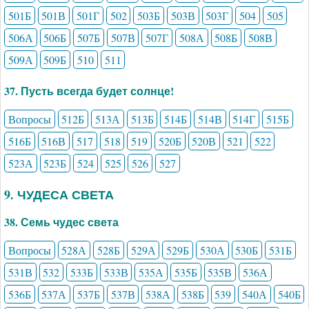
501Б
501В
501Г
502
503Б
503В
503Г
504
505
506А
506Б
507Б
507В
507Г
508А
508Б
508В
509А
509Б
510
511
37. Пусть всегда будет солнце!
Вопросы
512Б
513А
513Б
514Б
514В
514Г
515Б
516Б
516В
517
518
519
520Б
520В
521
522
523А
523Б
524
525
526
527
9. ЧУДЕСА СВЕТА
38. Семь чудес света
Вопросы
528А
528Б
529А
529Б
530А
530Б
531Б
531В
532
533Б
533В
535А
535Б
535В
536А
536Б
537А
537Б
537В
538А
538Б
539
540А
540Б