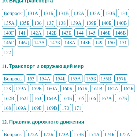
10. Виды транспорта
Вопросы
131А
131Б
131В
132А
133А
133Б
134
135А
135Б
136
137
138
139А
139Б
140Б
140В
140Г
141
142А
142Б
143Б
144
145
146Б
146В
146Г
146Д
147А
147Б
148А
148Б
149
150
151
152
11. Транспорт и окружающий мир
Вопросы
153
154А
154Б
155А
155Б
155В
157Б
158
159А
159Б
160А
160Б
161Б
161В
162А
162Б
162В
162Г
163
164А
164Б
165
166
167А
167Б
168
169А
169Б
169В
170
171
12. Правила дорожного движения
Вопросы
172А
172Б
173А
173Б
174А
174Б
175А