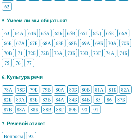
62
5. Умеем ли мы общаться?
63
64А
64Б
65А
65Б
65В
65Г
65Д
65Е
66А
66Б
67А
67Б
68А
68Б
68В
69А
69Б
70А
70Б
70В
71
72Б
72В
73А
73Б
73В
73Г
74А
74Б
75
76
77
6. Культура речи
78А
78Б
79Б
79В
80А
80Б
80В
81А
81Б
82А
82Б
83А
83Б
83В
84А
84Б
84В
85
86
87Б
87В
88А
88Б
88В
88Г
89Б
90
91
7. Речевой этикет
Вопросы
92