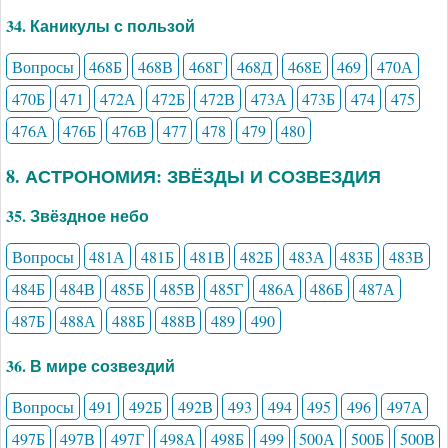
34. Каникулы с пользой
Вопросы
468Б
468В
468Г
468Д
468Е
469
470А
470Б
471
472А
472Б
472В
473А
473Б
474
475
476А
476Б
476В
477
478
479
480
8. АСТРОНОМИЯ: ЗВЁЗДЫ И СОЗВЕЗДИЯ
35. Звёздное небо
Вопросы
481А
481Б
481В
482Б
483А
483Б
483В
484Б
484В
485Б
485В
485Г
486А
486Б
487А
487Б
488А
488Б
488В
489
490
36. В мире созвездий
Вопросы
491
492Б
492В
493
494
495
496
497А
497Б
497В
497Г
498А
498Б
499
500А
500Б
500В