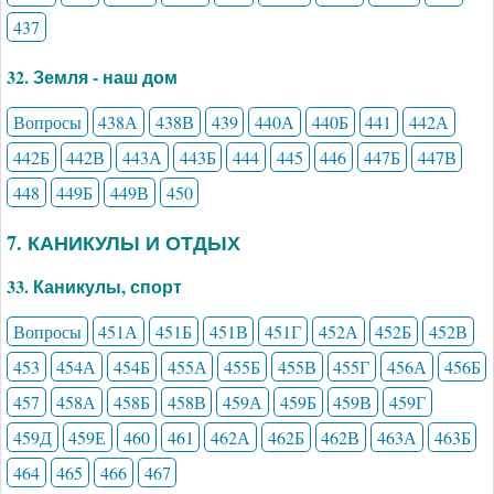
437
32. Земля - наш дом
Вопросы
438А
438В
439
440А
440Б
441
442А
442Б
442В
443А
443Б
444
445
446
447Б
447В
448
449Б
449В
450
7. КАНИКУЛЫ И ОТДЫХ
33. Каникулы, спорт
Вопросы
451А
451Б
451В
451Г
452А
452Б
452В
453
454А
454Б
455А
455Б
455В
455Г
456А
456Б
457
458А
458Б
458В
459А
459Б
459В
459Г
459Д
459Е
460
461
462А
462Б
462В
463А
463Б
464
465
466
467