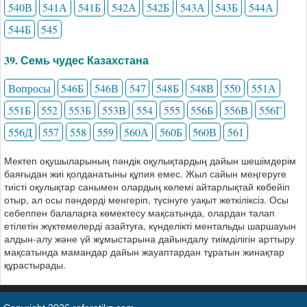
540В
541А
541Б
542А
542Б
543А
543Б
544А
544Б
545
39. Семь чудес Казахстана
Вопросы
546Б
546В
547
548Б
548В
550
551А
551Б
552
553Б
553В
554
555
556Б
556В
556Г
556Д
557
558
559
560А
560Б
560В
561
Мектеп оқушыларының пәндік оқулықтардың дайын шешімдерім
баяғыдан жиі қолданатыны құпия емес. Жыл сайын меңгеруге
тиісті оқулықтар санымен олардың көлемі айтарлықтай көбейіп
отыр, ал осы пәндерді менгеріп, түсінуге уақыт жеткіліксіз. Осы
себеппен балаларға көмектесу мақсатында, олардан талап
етілетін жүктемелерді азайтуға, күнделікті ментальды шаршауын
алдын-алу және үй жұмыстарына дайындалу тиімділігін арттыру
мақсатында мамандар дайын жауаптардан тұратын жинақтар
құрастырады.