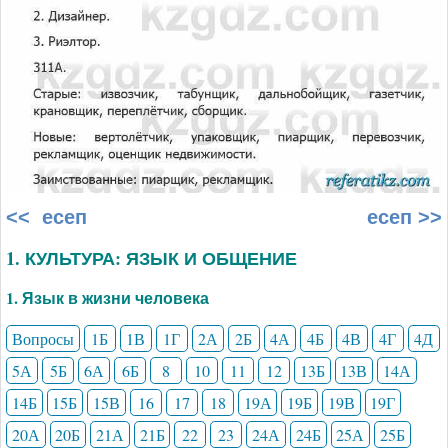
<< есеп
есеп >>
1. КУЛЬТУРА: ЯЗЫК И ОБЩЕНИЕ
1. Язык в жизни человека
Вопросы
1Б
1В
1Г
2А
2Б
4А
4Б
4В
4Г
4Д
5А
5Б
6А
6Б
8
10
11
12
13Б
13В
14А
14Б
15Б
15В
16
17
18
19А
19Б
19В
19Г
20А
20Б
21А
21Б
22
23
24А
24Б
25А
25Б