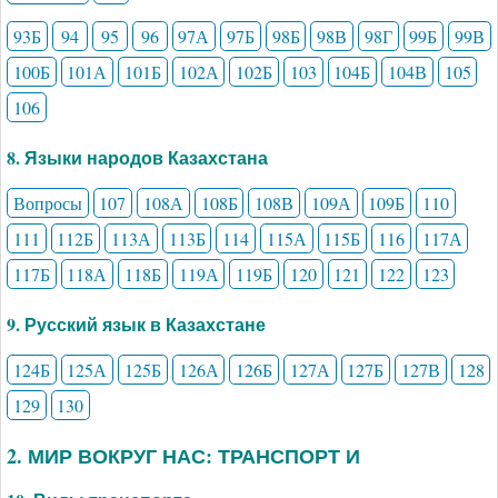
93Б
94
95
96
97А
97Б
98Б
98В
98Г
99Б
99В
100Б
101А
101Б
102А
102Б
103
104Б
104В
105
106
8. Языки народов Казахстана
Вопросы
107
108А
108Б
108В
109А
109Б
110
111
112Б
113А
113Б
114
115А
115Б
116
117А
117Б
118А
118Б
119А
119Б
120
121
122
123
9. Русский язык в Казахстане
124Б
125А
125Б
126А
126Б
127А
127Б
127В
128
129
130
2. МИР ВОКРУГ НАС: ТРАНСПОРТ И