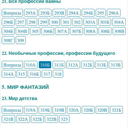
21. Все профессии важны
Вопросы
293А
293Б
293В
294А
294Б
295
296А
296Б
297
298
299
300
301
302
303А
303Б
304А
304Б
304В
305
306Б
307А
307Б
308А
308Б
308В
308Г
309
22. Необычные профессии, профессии будущего
Вопросы
310А
310Б
311Б
312А
312Б
313Б
313В
314А
315
316Б
317
318
5. МИР ФАНТАЗИЙ
23. Мир детства
Вопросы
319А
319Б
319В
320А
320Б
320В
321Б
321В
322А
322Б
322В
323