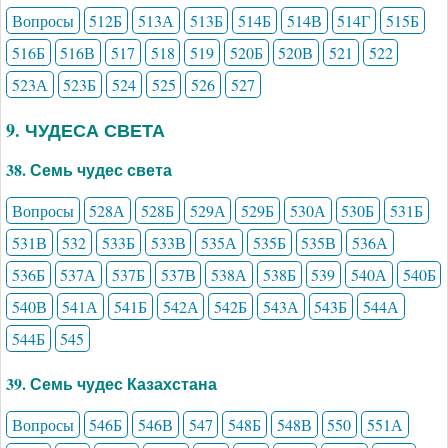
Вопросы
512Б
513А
513Б
514Б
514В
514Г
515Б
516Б
516В
517
518
519
520Б
520В
521
522
523А
523Б
524
525
526
527
9. ЧУДЕСА СВЕТА
38. Семь чудес света
Вопросы
528А
528Б
529А
529Б
530А
530Б
531Б
531В
532
533Б
533В
535А
535Б
535В
536А
536Б
537А
537Б
537В
538А
538Б
539
540А
540Б
540В
541А
541Б
542А
542Б
543А
543Б
544А
544Б
545
39. Семь чудес Казахстана
Вопросы
546Б
546В
547
548Б
548В
550
551А