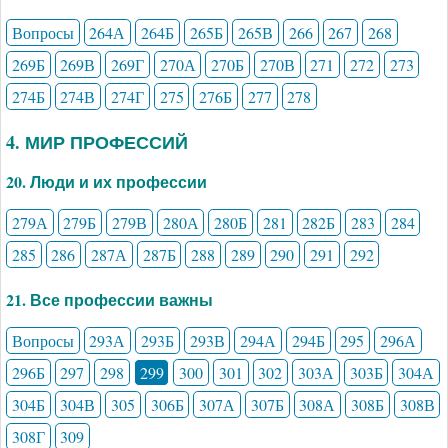
Вопросы
264А
264Б
265Б
265В
266
267
268
269Б
269В
269Г
270А
270Б
270В
271
272
273
274Б
274В
274Г
275
276Б
277
278
4. МИР ПРОФЕССИЙ
20. Люди и их профессии
279А
279Б
279В
280А
280Б
281
282Б
283
284
285
286
287А
287Б
288
289
290
291
292
21. Все профессии важны
Вопросы
293А
293Б
293В
294А
294Б
295
296А
296Б
297
298
299
300
301
302
303А
303Б
304А
304Б
304В
305
306Б
307А
307Б
308А
308Б
308В
308Г
309