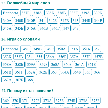
25. Волшебный мир слов
Вопросы
337Б
338А
338Б
338В
338Г
339А
339Б
340А
340Б
340В
341
342Б
342В
343
344Б
344В
345А
345Б
346А
346В
346Г
347
348
26. Игра со словами
Вопросы
349Б
349В
349Г
350А
351А
351Б
352
353Б
353В
354
355
356А
356Б
357А
357Б
357В
358А
358Б
359А
359Б
360А
360Б
361А
361Б
361В
361Г
362А
362Б
363
364А
364Б
365
366
367А
367Б
368
27. Почему их так назвали?
369
370
371
372Б
373А
373Б
374Б
375А
375Б