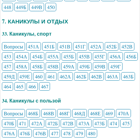
448
449Б
449В
450
7. КАНИКУЛЫ И ОТДЫХ
33. Каникулы, спорт
Вопросы
451А
451Б
451В
451Г
452А
452Б
452В
453
454А
454Б
455А
455Б
455В
455Г
456А
456Б
457
458А
458Б
458В
459А
459Б
459В
459Г
459Д
459Е
460
461
462А
462Б
462В
463А
463Б
464
465
466
467
34. Каникулы с пользой
Вопросы
468Б
468В
468Г
468Д
468Е
469
470А
470Б
471
472А
472Б
472В
473А
473Б
474
475
476А
476Б
476В
477
478
479
480