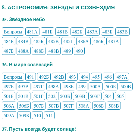
8. АСТРОНОМИЯ: ЗВЁЗДЫ И СОЗВЕЗДИЯ
35. Звёздное небо
Вопросы
481А
481Б
481В
482Б
483А
483Б
483В
484Б
484В
485Б
485В
485Г
486А
486Б
487А
487Б
488А
488Б
488В
489
490
36. В мире созвездий
Вопросы
491
492Б
492В
493
494
495
496
497А
497Б
497В
497Г
498А
498Б
499
500А
500Б
500В
501Б
501В
501Г
502
503Б
503В
503Г
504
505
506А
506Б
507Б
507В
507Г
508А
508Б
508В
509А
509Б
510
511
37. Пусть всегда будет солнце!