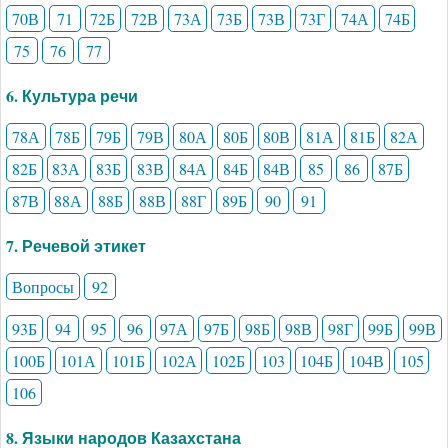
70В
71
72Б
72В
73А
73Б
73В
73Г
74А
74Б
75
76
77
6. Культура речи
78А
78Б
79Б
79В
80А
80Б
80В
81А
81Б
82А
82Б
83А
83Б
83В
84А
84Б
84В
85
86
87Б
87В
88А
88Б
88В
88Г
89Б
90
91
7. Речевой этикет
Вопросы
92
93Б
94
95
96
97А
97Б
98Б
98В
98Г
99Б
99В
100Б
101А
101Б
102А
102Б
103
104Б
104В
105
106
8. Языки народов Казахстана