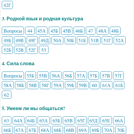
42Г
3. Родной язык и родная культура
Вопросы
44
45А
45Б
45В
46Б
47
48А
48Б
49Б
49В
49Г
49Д
50А
50Б
51Б
51В
51Г
52А
52Б
52В
52Г
53
4. Сила слова
Вопросы
55Б
55В
56А
56Б
57А
57Б
57В
57Г
58А
58Б
58В
58Г
59А
59Б
59В
60
61А
61Б
62
5. Умеем ли мы общаться?
63
64А
64Б
65А
65Б
65В
65Г
65Д
65Е
66А
66Б
67А
67Б
68А
68Б
68В
69А
69Б
70А
70Б