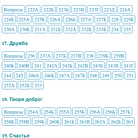
Вопросы
222А
222Б
223Б
223В
223Г
223Д
224А
224Б
225А
225Б
226А
226Б
227А
227Б
228
229Б
230А
230Б
231А
231Б
232А
232Б
233Б
234
235
17. Дружба
Вопросы
236
237А
237Б
237В
238
239Б
239В
240Б
240В
241
242А
242Б
242В
243Б
243В
243Г
244
245
246А
246Б
247А
247Б
248
249
250
251
252А
252Б
253
18. Твори добро!
Вопросы
254А
254Б
255А
255Б
256А
256Б
257Б
258Б
258В
259Б
260Б
261Б
261В
262А
262Б
263
19. Счастье