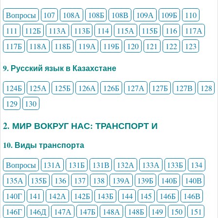
Вопросы
107
108А
108Б
108В
109А
109Б
110
111
112Б
113А
113Б
114
115А
115Б
116
117А
117Б
118А
118Б
119А
119Б
120
121
122
123
9. Русский язык в Казахстане
124Б
125А
125Б
126А
126Б
127А
127Б
127В
128
129
130
2. МИР ВОКРУГ НАС: ТРАНСПОРТ И
10. Виды транспорта
Вопросы
131А
131Б
131В
132А
133А
133Б
134
135А
135Б
136
137
138
139А
139Б
140Б
140В
140Г
141
142А
142Б
143Б
144
145
146Б
146В
146Г
146Д
147А
147Б
148А
148Б
149
150
151