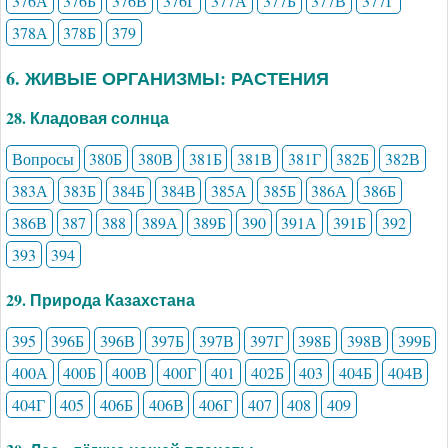
376А
376Б
376В
376Г
377А
377Б
377В
377Г
378А
378Б
379
6. ЖИВЫЕ ОРГАНИЗМЫ: РАСТЕНИЯ
28. Кладовая солнца
Вопросы
380Б
380В
381Б
381В
381Г
382Б
382В
383А
383Б
384Б
384В
385А
385Б
386А
386Б
386В
387
388
389А
389Б
390
391А
391Б
392
393
394
29. Природа Казахстана
395
396Б
396В
397Б
397В
397Г
398Б
398В
399Б
400А
400Б
400В
400Г
401
402Б
403
404Б
404В
404Г
405
406Б
406В
406Г
407
408
409