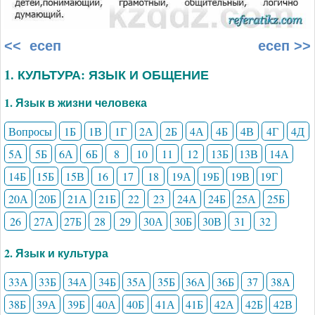
<< есеп
есеп >>
1. КУЛЬТУРА: ЯЗЫК И ОБЩЕНИЕ
1. Язык в жизни человека
Вопросы
1Б
1В
1Г
2А
2Б
4А
4Б
4В
4Г
4Д
5А
5Б
6А
6Б
8
10
11
12
13Б
13В
14А
14Б
15Б
15В
16
17
18
19А
19Б
19В
19Г
20А
20Б
21А
21Б
22
23
24А
24Б
25А
25Б
26
27А
27Б
28
29
30А
30Б
30В
31
32
2. Язык и культура
33А
33Б
34А
34Б
35А
35Б
36А
36Б
37
38А
38Б
39А
39Б
40А
40Б
41А
41Б
42А
42Б
42В