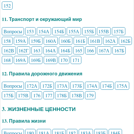
152
11. Транспорт и окружающий мир
Вопросы
153
154А
154Б
155А
155Б
155В
157Б
158
159А
159Б
160А
160Б
161Б
161В
162А
162Б
162В
162Г
163
164А
164Б
165
166
167А
167Б
168
169А
169Б
169В
170
171
12. Правила дорожного движения
Вопросы
172А
172Б
173А
173Б
174А
174Б
175А
175Б
175В
176
177
178Б
178В
179
3. ЖИЗНЕННЫЕ ЦЕННОСТИ
13. Правила жизни
Вопросы
180
181А
181Б
182
183А
183Б
184Б