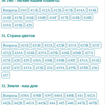
30. Лес - лёгкие нашей планеты
Вопросы
410
411Б
412А
412Б
413Б
414А
414Б
414В
415Б
416Б
416В
416Г
417Б
418Б
418В
419А
419Б
420
31. Страна цветов
Вопросы
421Б
421В
422А
422В
423А
423В
423Г
423Д
424А
424Б
425А
425Б
426Б
426В
427А
427Б
428
429
430А
430Б
430В
430Г
431А
431Б
431Г
432
433А
433Б
434
435А
435Б
435В
436
437
32. Земля - наш дом
Вопросы
438А
438В
439
440А
440Б
441
442А
442Б
442В
443А
443Б
444
445
446
447Б
447В