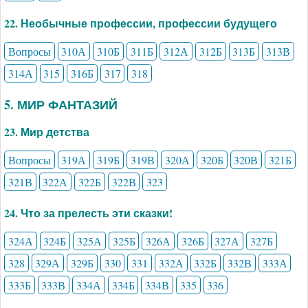
22. Необычные профессии, профессии будущего
Вопросы
310А
310Б
311Б
312А
312Б
313Б
313В
314А
315
316Б
317
318
5. МИР ФАНТАЗИЙ
23. Мир детства
Вопросы
319А
319Б
319В
320А
320Б
320В
321Б
321В
322А
322Б
322В
323
24. Что за прелесть эти сказки!
324А
324Б
325А
325Б
326А
326Б
327А
327Б
328
329А
329Б
330
331
332А
332Б
332В
333А
333Б
333В
334А
334Б
334В
335
336