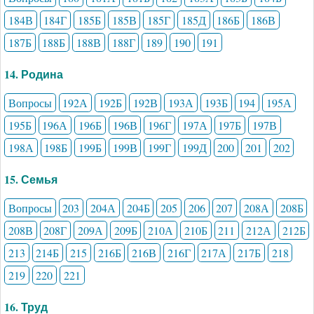
184В
184Г
185Б
185В
185Г
185Д
186Б
186В
187Б
188Б
188В
188Г
189
190
191
14. Родина
Вопросы
192А
192Б
192В
193А
193Б
194
195А
195Б
196А
196Б
196В
196Г
197А
197Б
197В
198А
198Б
199Б
199В
199Г
199Д
200
201
202
15. Семья
Вопросы
203
204А
204Б
205
206
207
208А
208Б
208В
208Г
209А
209Б
210А
210Б
211
212А
212Б
213
214Б
215
216Б
216В
216Г
217А
217Б
218
219
220
221
16. Труд