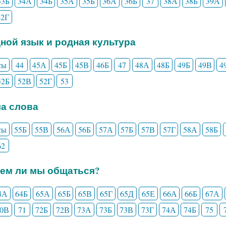
33Б
34А
34Б
35А
35Б
36А
36Б
37
38А
38Б
39А
42Г
дной язык и родная культура
сы
44
45А
45Б
45В
46Б
47
48А
48Б
49Б
49В
4
52Б
52В
52Г
53
ла слова
сы
55Б
55В
56А
56Б
57А
57Б
57В
57Г
58А
58Б
62
еем ли мы общаться?
4А
64Б
65А
65Б
65В
65Г
65Д
65Е
66А
66Б
67А
70В
71
72Б
72В
73А
73Б
73В
73Г
74А
74Б
75