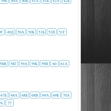
39Б
40А
40Б
41А
41Б
42А
42Б
9Г
49Д
50А
50Б
51Б
51В
51Г
58В
58Г
59А
59Б
59В
60
61А
67Б
68А
68Б
68В
69А
69Б
70А
76
77