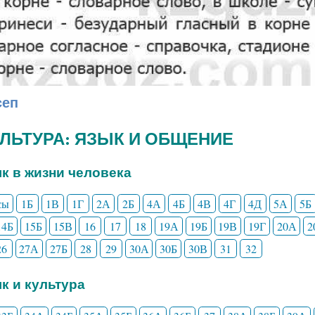
сеп
КУЛЬТУРА: ЯЗЫК И ОБЩЕНИЕ
ык в жизни человека
сы
1Б
1В
1Г
2А
2Б
4А
4Б
4В
4Г
4Д
5А
5Б
14Б
15Б
15В
16
17
18
19А
19Б
19В
19Г
20А
2
26
27А
27Б
28
29
30А
30Б
30В
31
32
ык и культура