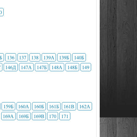
0
Б
136
137
138
139А
139Б
140Б
Г
146Д
147А
147Б
148А
148Б
149
159Б
160А
160Б
161Б
161В
162А
169А
169Б
169В
170
171