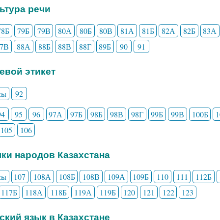
льтура речи
78Б
79Б
79В
80А
80Б
80В
81А
81Б
82А
82Б
83А
87В
88А
88Б
88В
88Г
89Б
90
91
чевой этикет
сы
92
94
95
96
97А
97Б
98Б
98В
98Г
99Б
99В
100Б
105
106
ыки народов Казахстана
сы
107
108А
108Б
108В
109А
109Б
110
111
112Б
117Б
118А
118Б
119А
119Б
120
121
122
123
сский язык в Казахстане