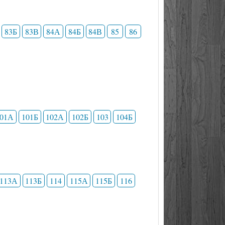
83Б
83В
84А
84Б
84В
85
86
101А
101Б
102А
102Б
103
104Б
113А
113Б
114
115А
115Б
116