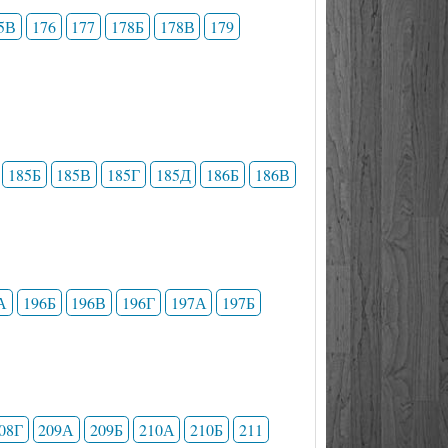
5В
176
177
178Б
178В
179
185Б
185В
185Г
185Д
186Б
186В
А
196Б
196В
196Г
197А
197Б
08Г
209А
209Б
210А
210Б
211