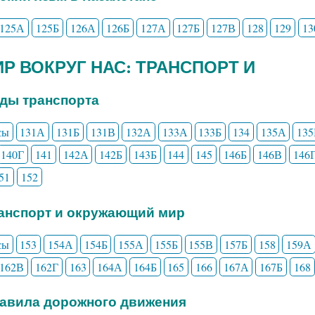
125А
125Б
126А
126Б
127А
127Б
127В
128
129
13
МИР ВОКРУГ НАС: ТРАНСПОРТ И
иды транспорта
сы
131А
131Б
131В
132А
133А
133Б
134
135А
135
140Г
141
142А
142Б
143Б
144
145
146Б
146В
146
51
152
ранспорт и окружающий мир
сы
153
154А
154Б
155А
155Б
155В
157Б
158
159А
162В
162Г
163
164А
164Б
165
166
167А
167Б
168
равила дорожного движения