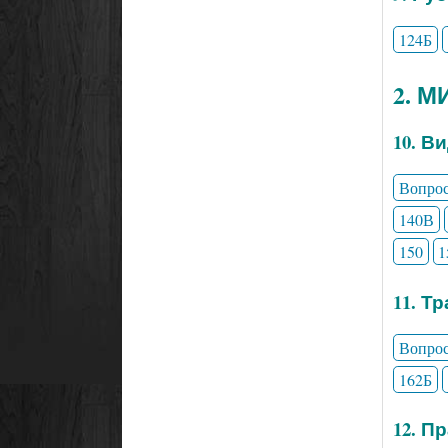
124Б
2. 
10. В
Вопро
140В
150
1
11. Т
Вопро
162Б
12. П