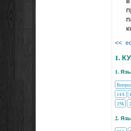
<< е
1. 
1. Яз
Вопро
14А
25Б
2. Яз