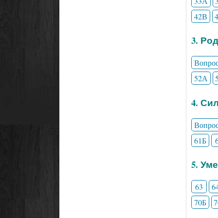
33А
42В
3. Ро
Вопро
52А
4. Си
Вопро
61Б
5. Ум
63
6
70Б