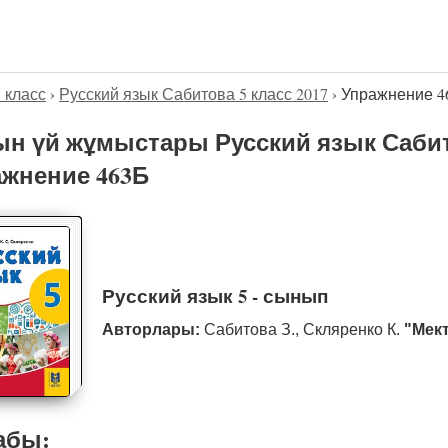
5 класс
›
Русский язык Сабитова 5 класс 2017
›
Упражнение 4
н үй жұмыстары Русский язык Сабито
жнение 463Б
Русский язык 5 - сынып
Авторлары:
Сабитова З., Скляренко К.
"Мек
абы: