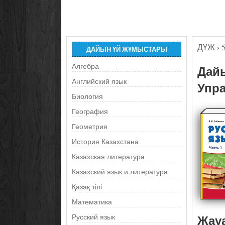
ДҮЖ
›
ДАЙЫН ҮЙ ЖҰМЫСТАРЫ
Алгебра
Дайы
Английский язык
Упра
Биология
География
Геометрия
История Казахстана
Казахская литература
Казахский язык и литература
Қазақ тілі
Математика
Жау
Русский язык