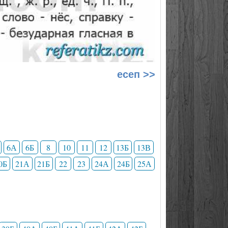
есеп >>
6А
6Б
8
10
11
12
13Б
13В
0Б
21А
21Б
22
23
24А
24Б
25А