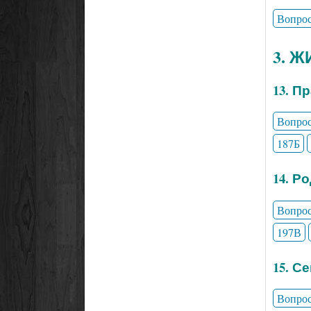
Вопро
3. 
13. П
Вопро
187Б
14. Р
Вопро
197В
15. С
Вопро