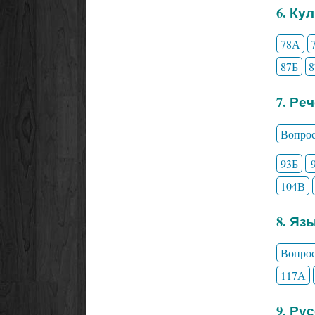
6. Ку
78А
87Б
7. Ре
Вопро
93Б
104В
8. Яз
Вопро
117А
9. Ру