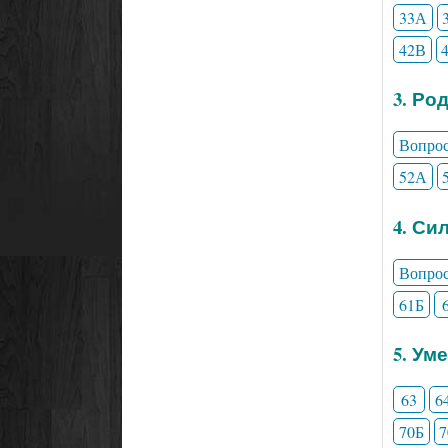
33А
42В
3. Ро
Вопро
52А
4. Си
Вопро
61Б
5. Ум
63
6
70Б