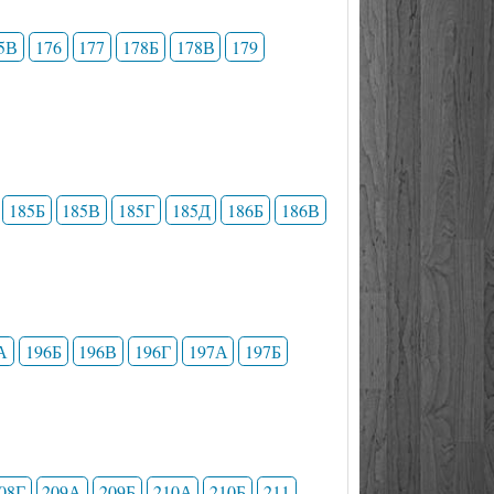
5В
176
177
178Б
178В
179
185Б
185В
185Г
185Д
186Б
186В
А
196Б
196В
196Г
197А
197Б
08Г
209А
209Б
210А
210Б
211