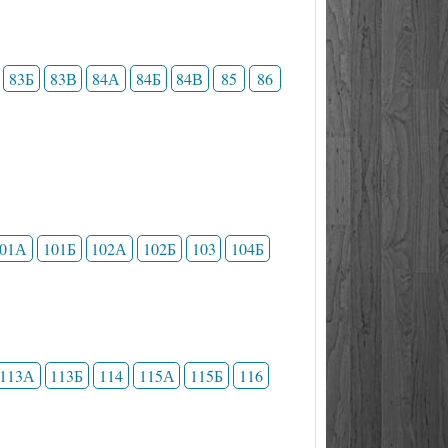
83Б
83В
84А
84Б
84В
85
86
101А
101Б
102А
102Б
103
104Б
113А
113Б
114
115А
115Б
116