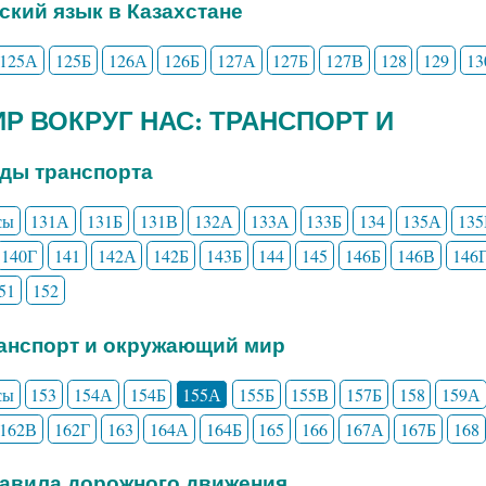
сский язык в Казахстане
125А
125Б
126А
126Б
127А
127Б
127В
128
129
13
МИР ВОКРУГ НАС: ТРАНСПОРТ И
иды транспорта
сы
131А
131Б
131В
132А
133А
133Б
134
135А
135
140Г
141
142А
142Б
143Б
144
145
146Б
146В
146
51
152
ранспорт и окружающий мир
сы
153
154А
154Б
155А
155Б
155В
157Б
158
159А
162В
162Г
163
164А
164Б
165
166
167А
167Б
168
равила дорожного движения