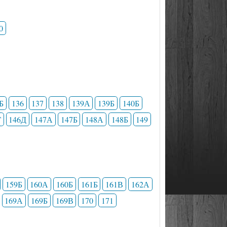
0
Б
136
137
138
139А
139Б
140Б
Г
146Д
147А
147Б
148А
148Б
149
159Б
160А
160Б
161Б
161В
162А
169А
169Б
169В
170
171