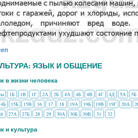
сеп
КУЛЬТУРА: ЯЗЫК И ОБЩЕНИЕ
ык в жизни человека
сы
1Б
1В
1Г
2А
2Б
4А
4Б
4В
4Г
4Д
5А
5Б
14Б
15Б
15В
16
17
18
19А
19Б
19В
19Г
20А
2
26
27А
27Б
28
29
30А
30Б
30В
31
32
ык и культура