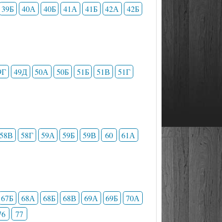
39Б
40А
40Б
41А
41Б
42А
42Б
9Г
49Д
50А
50Б
51Б
51В
51Г
58В
58Г
59А
59Б
59В
60
61А
67Б
68А
68Б
68В
69А
69Б
70А
76
77