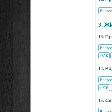
Вопро
3. 
13. П
Вопро
187Б
14. Р
Вопро
197В
15. С
Вопро