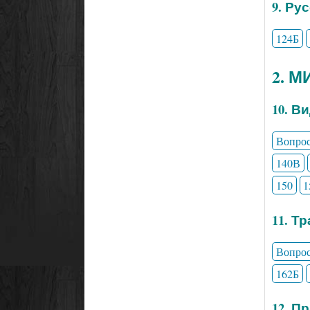
9. Ру
124Б
2. 
10. В
Вопро
140В
150
1
11. Т
Вопро
162Б
12. П