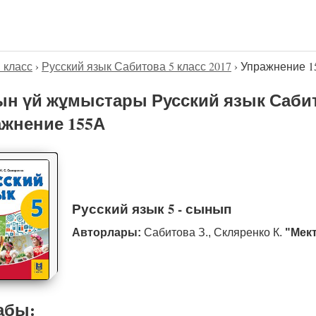
5 класс
›
Русский язык Сабитова 5 класс 2017
›
Упражнение 1
н үй жұмыстары Русский язык Сабито
жнение 155А
Русский язык 5 - сынып
Авторлары:
Сабитова З., Скляренко К.
"Мек
абы: