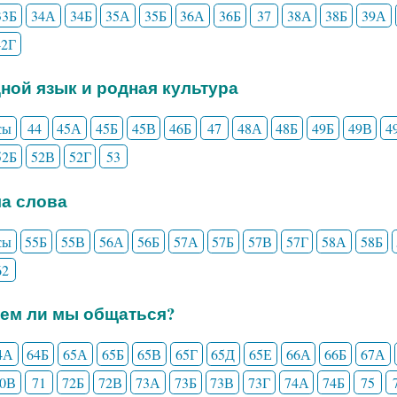
33Б
34А
34Б
35А
35Б
36А
36Б
37
38А
38Б
39А
42Г
дной язык и родная культура
сы
44
45А
45Б
45В
46Б
47
48А
48Б
49Б
49В
4
52Б
52В
52Г
53
ла слова
сы
55Б
55В
56А
56Б
57А
57Б
57В
57Г
58А
58Б
62
еем ли мы общаться?
4А
64Б
65А
65Б
65В
65Г
65Д
65Е
66А
66Б
67А
70В
71
72Б
72В
73А
73Б
73В
73Г
74А
74Б
75