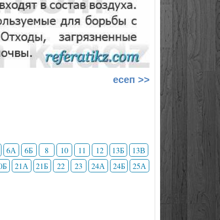
есеп >>
6А
6Б
8
10
11
12
13Б
13В
0Б
21А
21Б
22
23
24А
24Б
25А