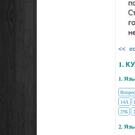
<< е
1. 
1. Яз
Вопро
14А
25Б
2. Яз