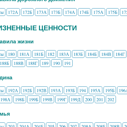
сы
172А
172Б
173А
173Б
174А
174Б
175А
175Б
17
ЖИЗНЕННЫЕ ЦЕННОСТИ
равила жизни
сы
180
181А
181Б
182
183А
183Б
184Б
184В
184Г
188Б
188В
188Г
189
190
191
одина
сы
192А
192Б
192В
193А
193Б
194
195А
195Б
196
198А
198Б
199Б
199В
199Г
199Д
200
201
202
емья
сы
203
204А
204Б
205
206
207
208А
208Б
208В
2