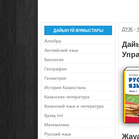
ДҮЖ
›
ДАЙЫН ҮЙ ЖҰМЫСТАРЫ
Алгебра
Дайы
Английский язык
Упра
Биология
География
Геометрия
История Казахстана
Казахская литература
Казахский язык и литература
Қазақ тілі
Математика
Жау
Русский язык