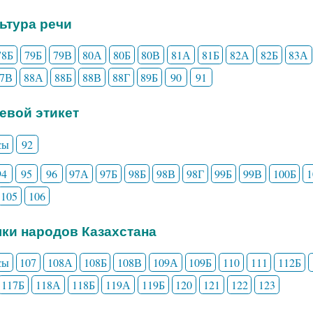
льтура речи
78Б
79Б
79В
80А
80Б
80В
81А
81Б
82А
82Б
83А
87В
88А
88Б
88В
88Г
89Б
90
91
чевой этикет
сы
92
94
95
96
97А
97Б
98Б
98В
98Г
99Б
99В
100Б
105
106
ыки народов Казахстана
сы
107
108А
108Б
108В
109А
109Б
110
111
112Б
117Б
118А
118Б
119А
119Б
120
121
122
123