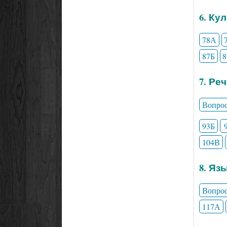
6. Ку
78А
87Б
7. Ре
Вопро
93Б
104В
8. Яз
Вопро
117А