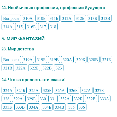
22. Необычные профессии, профессии будущего
Вопросы
310А
310Б
311Б
312А
312Б
313Б
313В
314А
315
316Б
317
318
5. МИР ФАНТАЗИЙ
23. Мир детства
Вопросы
319А
319Б
319В
320А
320Б
320В
321Б
321В
322А
322Б
322В
323
24. Что за прелесть эти сказки!
324А
324Б
325А
325Б
326А
326Б
327А
327Б
328
329А
329Б
330
331
332А
332Б
332В
333А
333Б
333В
334А
334Б
334В
335
336