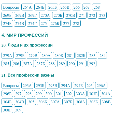
Вопросы
264А
264Б
265Б
265В
266
267
268
269Б
269В
269Г
270А
270Б
270В
271
272
273
274Б
274В
274Г
275
276Б
277
278
4. МИР ПРОФЕССИЙ
20. Люди и их профессии
279А
279Б
279В
280А
280Б
281
282Б
283
284
285
286
287А
287Б
288
289
290
291
292
21. Все профессии важны
Вопросы
293А
293Б
293В
294А
294Б
295
296А
296Б
297
298
299
300
301
302
303А
303Б
304А
304Б
304В
305
306Б
307А
307Б
308А
308Б
308В
308Г
309