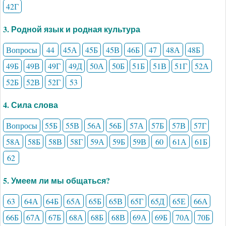
42Г
3. Родной язык и родная культура
Вопросы
44
45А
45Б
45В
46Б
47
48А
48Б
49Б
49В
49Г
49Д
50А
50Б
51Б
51В
51Г
52А
52Б
52В
52Г
53
4. Сила слова
Вопросы
55Б
55В
56А
56Б
57А
57Б
57В
57Г
58А
58Б
58В
58Г
59А
59Б
59В
60
61А
61Б
62
5. Умеем ли мы общаться?
63
64А
64Б
65А
65Б
65В
65Г
65Д
65Е
66А
66Б
67А
67Б
68А
68Б
68В
69А
69Б
70А
70Б