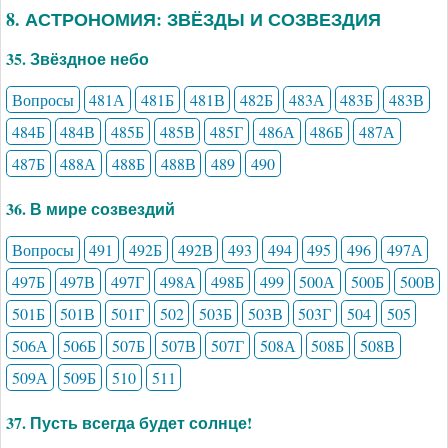
8. АСТРОНОМИЯ: ЗВЁЗДЫ И СОЗВЕЗДИЯ
35. Звёздное небо
Вопросы
481А
481Б
481В
482Б
483А
483Б
483В
484Б
484В
485Б
485В
485Г
486А
486Б
487А
487Б
488А
488Б
488В
489
490
36. В мире созвездий
Вопросы
491
492Б
492В
493
494
495
496
497А
497Б
497В
497Г
498А
498Б
499
500А
500Б
500В
501Б
501В
501Г
502
503Б
503В
503Г
504
505
506А
506Б
507Б
507В
507Г
508А
508Б
508В
509А
509Б
510
511
37. Пусть всегда будет солнце!