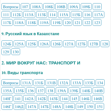
Вопросы
107
108А
108Б
108В
109А
109Б
110
111
112Б
113А
113Б
114
115А
115Б
116
117А
117Б
118А
118Б
119А
119Б
120
121
122
123
9. Русский язык в Казахстане
124Б
125А
125Б
126А
126Б
127А
127Б
127В
128
129
130
2. МИР ВОКРУГ НАС: ТРАНСПОРТ И
10. Виды транспорта
Вопросы
131А
131Б
131В
132А
133А
133Б
134
135А
135Б
136
137
138
139А
139Б
140Б
140В
140Г
141
142А
142Б
143Б
144
145
146Б
146В
146Г
146Д
147А
147Б
148А
148Б
149
150
151