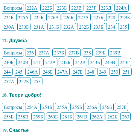
Вопросы
222А
222Б
223Б
223В
223Г
223Д
224А
224Б
225А
225Б
226А
226Б
227А
227Б
228
229Б
230А
230Б
231А
231Б
232А
232Б
233Б
234
235
17. Дружба
Вопросы
236
237А
237Б
237В
238
239Б
239В
240Б
240В
241
242А
242Б
242В
243Б
243В
243Г
244
245
246А
246Б
247А
247Б
248
249
250
251
252А
252Б
253
18. Твори добро!
Вопросы
254А
254Б
255А
255Б
256А
256Б
257Б
258Б
258В
259Б
260Б
261Б
261В
262А
262Б
263
19. Счастье