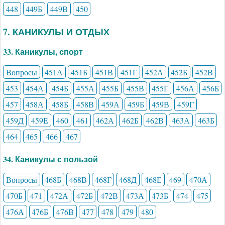
448
449Б
449В
450
7. КАНИКУЛЫ И ОТДЫХ
33. Каникулы, спорт
Вопросы
451А
451Б
451В
451Г
452А
452Б
452В
453
454А
454Б
455А
455Б
455В
455Г
456А
456Б
457
458А
458Б
458В
459А
459Б
459В
459Г
459Д
459Е
460
461
462А
462Б
462В
463А
463Б
464
465
466
467
34. Каникулы с пользой
Вопросы
468Б
468В
468Г
468Д
468Е
469
470А
470Б
471
472А
472Б
472В
473А
473Б
474
475
476А
476Б
476В
477
478
479
480