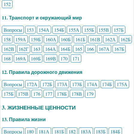
152
11. Транспорт и окружающий мир
Вопросы
153
154А
154Б
155А
155Б
155В
157Б
158
159А
159Б
160А
160Б
161Б
161В
162А
162Б
162В
162Г
163
164А
164Б
165
166
167А
167Б
168
169А
169Б
169В
170
171
12. Правила дорожного движения
Вопросы
172А
172Б
173А
173Б
174А
174Б
175А
175Б
175В
176
177
178Б
178В
179
3. ЖИЗНЕННЫЕ ЦЕННОСТИ
13. Правила жизни
Вопросы
180
181А
181Б
182
183А
183Б
184Б