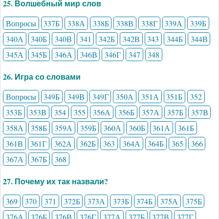
25. Волшебный мир слов
Вопросы
337Б
338А
338Б
338В
338Г
339А
339Б
340А
340Б
340В
341
342Б
342В
343
344Б
344В
345А
345Б
346А
346В
346Г
347
348
26. Игра со словами
Вопросы
349Б
349В
349Г
350А
351А
351Б
352
353Б
353В
354
355
356А
356Б
357А
357Б
357В
358А
358Б
359А
359Б
360А
360Б
361А
361Б
361В
361Г
362А
362Б
363
364А
364Б
365
366
367А
367Б
368
27. Почему их так назвали?
369
370
371
372Б
373А
373Б
374Б
375А
375Б
376А
376Б
376В
376Г
377А
377Б
377В
377Г