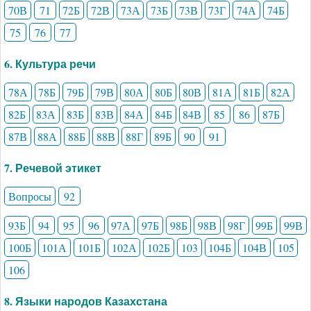
70В
71
72Б
72В
73А
73Б
73В
73Г
74А
74Б
75
76
77
6. Культура речи
78А
78Б
79Б
79В
80А
80Б
80В
81А
81Б
82А
82Б
83А
83Б
83В
84А
84Б
84В
85
86
87Б
87В
88А
88Б
88В
88Г
89Б
90
91
7. Речевой этикет
Вопросы
92
93Б
94
95
96
97А
97Б
98Б
98В
98Г
99Б
99В
100Б
101А
101Б
102А
102Б
103
104Б
104В
105
106
8. Языки народов Казахстана