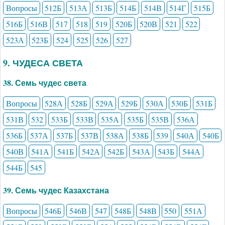
Вопросы
512Б
513А
513Б
514Б
514В
514Г
515Б
516Б
516В
517
518
519
520Б
520В
521
522
523А
523Б
524
525
526
527
9. ЧУДЕСА СВЕТА
38. Семь чудес света
Вопросы
528А
528Б
529А
529Б
530А
530Б
531Б
531В
532
533Б
533В
535А
535Б
535В
536А
536Б
537А
537Б
537В
538А
538Б
539
540А
540Б
540В
541А
541Б
542А
542Б
543А
543Б
544А
544Б
545
39. Семь чудес Казахстана
Вопросы
546Б
546В
547
548Б
548В
550
551А