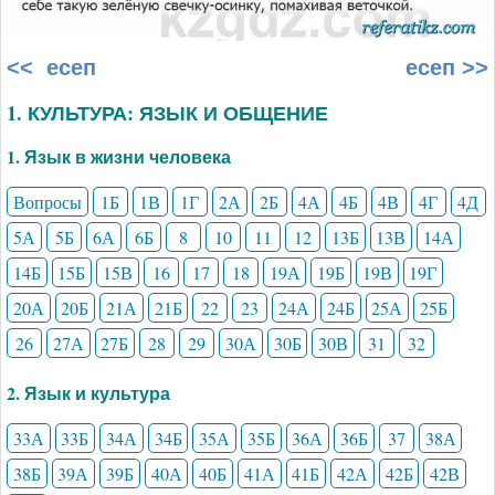
<< есеп
есеп >>
1. КУЛЬТУРА: ЯЗЫК И ОБЩЕНИЕ
1. Язык в жизни человека
Вопросы
1Б
1В
1Г
2А
2Б
4А
4Б
4В
4Г
4Д
5А
5Б
6А
6Б
8
10
11
12
13Б
13В
14А
14Б
15Б
15В
16
17
18
19А
19Б
19В
19Г
20А
20Б
21А
21Б
22
23
24А
24Б
25А
25Б
26
27А
27Б
28
29
30А
30Б
30В
31
32
2. Язык и культура
33А
33Б
34А
34Б
35А
35Б
36А
36Б
37
38А
38Б
39А
39Б
40А
40Б
41А
41Б
42А
42Б
42В