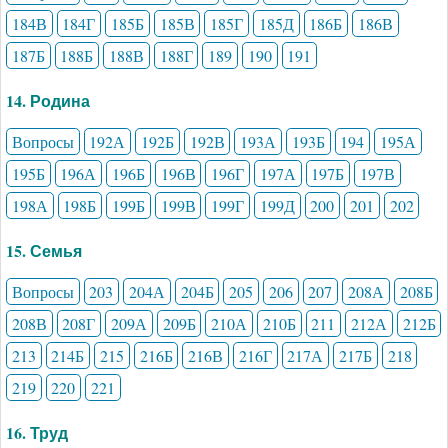
184В
184Г
185Б
185В
185Г
185Д
186Б
186В
187Б
188Б
188В
188Г
189
190
191
14. Родина
Вопросы
192А
192Б
192В
193А
193Б
194
195А
195Б
196А
196Б
196В
196Г
197А
197Б
197В
198А
198Б
199Б
199В
199Г
199Д
200
201
202
15. Семья
Вопросы
203
204А
204Б
205
206
207
208А
208Б
208В
208Г
209А
209Б
210А
210Б
211
212А
212Б
213
214Б
215
216Б
216В
216Г
217А
217Б
218
219
220
221
16. Труд