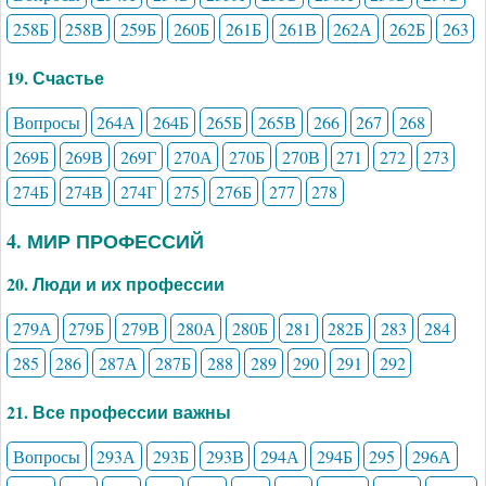
258Б
258В
259Б
260Б
261Б
261В
262А
262Б
263
19. Счастье
Вопросы
264А
264Б
265Б
265В
266
267
268
269Б
269В
269Г
270А
270Б
270В
271
272
273
274Б
274В
274Г
275
276Б
277
278
4. МИР ПРОФЕССИЙ
20. Люди и их профессии
279А
279Б
279В
280А
280Б
281
282Б
283
284
285
286
287А
287Б
288
289
290
291
292
21. Все профессии важны
Вопросы
293А
293Б
293В
294А
294Б
295
296А