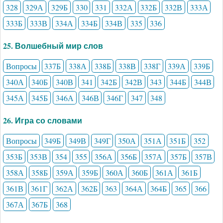
328
329А
329Б
330
331
332А
332Б
332В
333А
333Б
333В
334А
334Б
334В
335
336
25. Волшебный мир слов
Вопросы
337Б
338А
338Б
338В
338Г
339А
339Б
340А
340Б
340В
341
342Б
342В
343
344Б
344В
345А
345Б
346А
346В
346Г
347
348
26. Игра со словами
Вопросы
349Б
349В
349Г
350А
351А
351Б
352
353Б
353В
354
355
356А
356Б
357А
357Б
357В
358А
358Б
359А
359Б
360А
360Б
361А
361Б
361В
361Г
362А
362Б
363
364А
364Б
365
366
367А
367Б
368