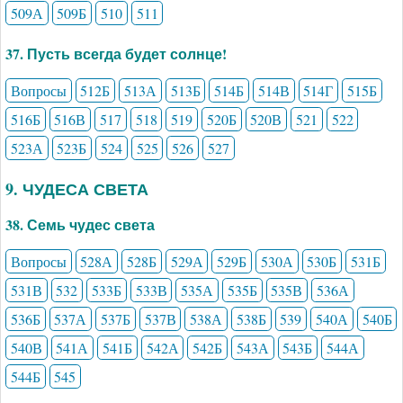
509А
509Б
510
511
37. Пусть всегда будет солнце!
Вопросы
512Б
513А
513Б
514Б
514В
514Г
515Б
516Б
516В
517
518
519
520Б
520В
521
522
523А
523Б
524
525
526
527
9. ЧУДЕСА СВЕТА
38. Семь чудес света
Вопросы
528А
528Б
529А
529Б
530А
530Б
531Б
531В
532
533Б
533В
535А
535Б
535В
536А
536Б
537А
537Б
537В
538А
538Б
539
540А
540Б
540В
541А
541Б
542А
542Б
543А
543Б
544А
544Б
545