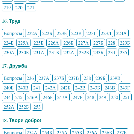
219
220
221
16. Труд
Вопросы
222А
222Б
223Б
223В
223Г
223Д
224А
224Б
225А
225Б
226А
226Б
227А
227Б
228
229Б
230А
230Б
231А
231Б
232А
232Б
233Б
234
235
17. Дружба
Вопросы
236
237А
237Б
237В
238
239Б
239В
240Б
240В
241
242А
242Б
242В
243Б
243В
243Г
244
245
246А
246Б
247А
247Б
248
249
250
251
252А
252Б
253
18. Твори добро!
Вопросы
254А
254Б
255А
255Б
256А
256Б
257Б