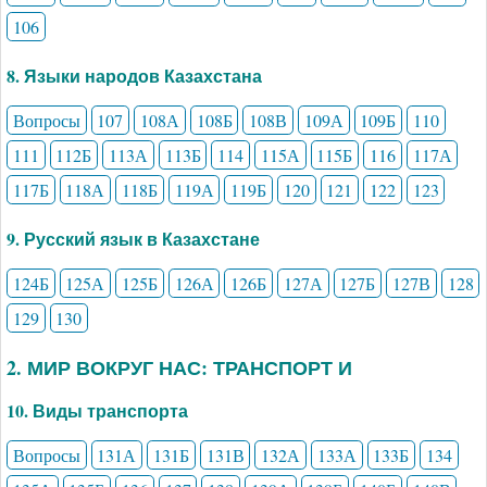
106
8. Языки народов Казахстана
Вопросы
107
108А
108Б
108В
109А
109Б
110
111
112Б
113А
113Б
114
115А
115Б
116
117А
117Б
118А
118Б
119А
119Б
120
121
122
123
9. Русский язык в Казахстане
124Б
125А
125Б
126А
126Б
127А
127Б
127В
128
129
130
2. МИР ВОКРУГ НАС: ТРАНСПОРТ И
10. Виды транспорта
Вопросы
131А
131Б
131В
132А
133А
133Б
134