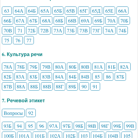
63
64А
64Б
65А
65Б
65В
65Г
65Д
65Е
66А
66Б
67А
67Б
68А
68Б
68В
69А
69Б
70А
70Б
70В
71
72Б
72В
73А
73Б
73В
73Г
74А
74Б
75
76
77
6. Культура речи
78А
78Б
79Б
79В
80А
80Б
80В
81А
81Б
82А
82Б
83А
83Б
83В
84А
84Б
84В
85
86
87Б
87В
88А
88Б
88В
88Г
89Б
90
91
7. Речевой этикет
Вопросы
92
93Б
94
95
96
97А
97Б
98Б
98В
98Г
99Б
99В
100Б
101А
101Б
102А
102Б
103
104Б
104В
105