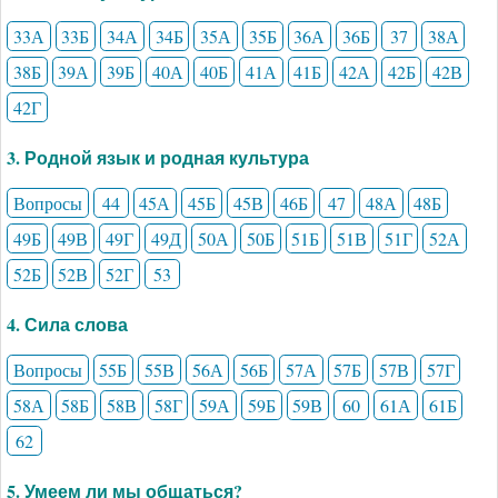
33А
33Б
34А
34Б
35А
35Б
36А
36Б
37
38А
38Б
39А
39Б
40А
40Б
41А
41Б
42А
42Б
42В
42Г
3. Родной язык и родная культура
Вопросы
44
45А
45Б
45В
46Б
47
48А
48Б
49Б
49В
49Г
49Д
50А
50Б
51Б
51В
51Г
52А
52Б
52В
52Г
53
4. Сила слова
Вопросы
55Б
55В
56А
56Б
57А
57Б
57В
57Г
58А
58Б
58В
58Г
59А
59Б
59В
60
61А
61Б
62
5. Умеем ли мы общаться?