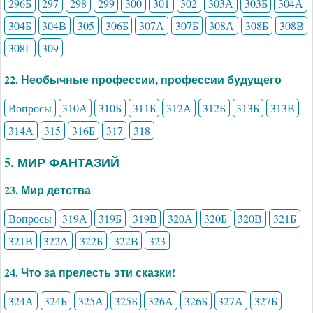
296Б
297
298
299
300
301
302
303А
303Б
304А
304Б
304В
305
306Б
307А
307Б
308А
308Б
308В
308Г
309
22. Необычные профессии, профессии будущего
Вопросы
310А
310Б
311Б
312А
312Б
313Б
313В
314А
315
316Б
317
318
5. МИР ФАНТАЗИЙ
23. Мир детства
Вопросы
319А
319Б
319В
320А
320Б
320В
321Б
321В
322А
322Б
322В
323
24. Что за прелесть эти сказки!
324А
324Б
325А
325Б
326А
326Б
327А
327Б