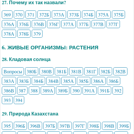
27. Почему их так назвали?
369
370
371
372Б
373А
373Б
374Б
375А
375Б
376А
376Б
376В
376Г
377А
377Б
377В
377Г
378А
378Б
379
6. ЖИВЫЕ ОРГАНИЗМЫ: РАСТЕНИЯ
28. Кладовая солнца
Вопросы
380Б
380В
381Б
381В
381Г
382Б
382В
383А
383Б
384Б
384В
385А
385Б
386А
386Б
386В
387
388
389А
389Б
390
391А
391Б
392
393
394
29. Природа Казахстана
395
396Б
396В
397Б
397В
397Г
398Б
398В
399Б