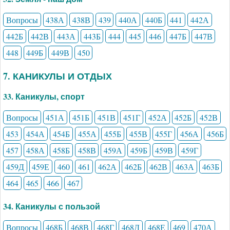
Вопросы
438А
438В
439
440А
440Б
441
442А
442Б
442В
443А
443Б
444
445
446
447Б
447В
448
449Б
449В
450
7. КАНИКУЛЫ И ОТДЫХ
33. Каникулы, спорт
Вопросы
451А
451Б
451В
451Г
452А
452Б
452В
453
454А
454Б
455А
455Б
455В
455Г
456А
456Б
457
458А
458Б
458В
459А
459Б
459В
459Г
459Д
459Е
460
461
462А
462Б
462В
463А
463Б
464
465
466
467
34. Каникулы с пользой
Вопросы
468Б
468В
468Г
468Д
468Е
469
470А