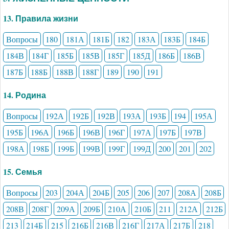
13. Правила жизни
Вопросы
180
181А
181Б
182
183А
183Б
184Б
184В
184Г
185Б
185В
185Г
185Д
186Б
186В
187Б
188Б
188В
188Г
189
190
191
14. Родина
Вопросы
192А
192Б
192В
193А
193Б
194
195А
195Б
196А
196Б
196В
196Г
197А
197Б
197В
198А
198Б
199Б
199В
199Г
199Д
200
201
202
15. Семья
Вопросы
203
204А
204Б
205
206
207
208А
208Б
208В
208Г
209А
209Б
210А
210Б
211
212А
212Б
213
214Б
215
216Б
216В
216Г
217А
217Б
218