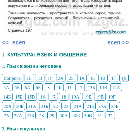
<< есеп
есеп >>
1. КУЛЬТУРА: ЯЗЫК И ОБЩЕНИЕ
1. Язык в жизни человека
Вопросы
1Б
1В
1Г
2А
2Б
4А
4Б
4В
4Г
4Д
5А
5Б
6А
6Б
8
10
11
12
13Б
13В
14А
14Б
15Б
15В
16
17
18
19А
19Б
19В
19Г
20А
20Б
21А
21Б
22
23
24А
24Б
25А
25Б
26
27А
27Б
28
29
30А
30Б
30В
31
32
2. Язык и культура