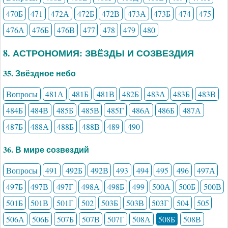
470Б
471
472А
472Б
472В
473А
473Б
474
475
476А
476Б
476В
477
478
479
480
8. АСТРОНОМИЯ: ЗВЁЗДЫ И СОЗВЕЗДИЯ
35. Звёздное небо
Вопросы
481А
481Б
481В
482Б
483А
483Б
483В
484Б
484В
485Б
485В
485Г
486А
486Б
487А
487Б
488А
488Б
488В
489
490
36. В мире созвездий
Вопросы
491
492Б
492В
493
494
495
496
497А
497Б
497В
497Г
498А
498Б
499
500А
500Б
500В
501Б
501В
501Г
502
503Б
503В
503Г
504
505
506А
506Б
507Б
507В
507Г
508А
508Б
508В