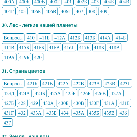
400А
400Б
400В
400Г
401
402Б
403
404Б
404В
404Г
405
406Б
406В
406Г
407
408
409
30. Лес - лёгкие нашей планеты
Вопросы
410
411Б
412А
412Б
413Б
414А
414Б
414В
415Б
416Б
416В
416Г
417Б
418Б
418В
419А
419Б
420
31. Страна цветов
Вопросы
421Б
421В
422А
422В
423А
423В
423Г
423Д
424А
424Б
425А
425Б
426Б
426В
427А
427Б
428
429
430А
430Б
430В
430Г
431А
431Б
431Г
432
433А
433Б
434
435А
435Б
435В
436
437
32. Земля - наш дом