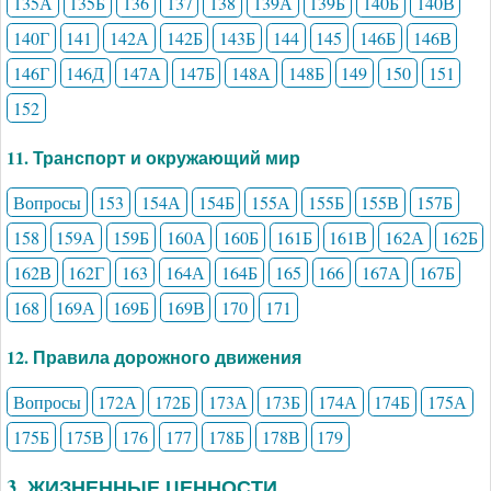
135А
135Б
136
137
138
139А
139Б
140Б
140В
140Г
141
142А
142Б
143Б
144
145
146Б
146В
146Г
146Д
147А
147Б
148А
148Б
149
150
151
152
11. Транспорт и окружающий мир
Вопросы
153
154А
154Б
155А
155Б
155В
157Б
158
159А
159Б
160А
160Б
161Б
161В
162А
162Б
162В
162Г
163
164А
164Б
165
166
167А
167Б
168
169А
169Б
169В
170
171
12. Правила дорожного движения
Вопросы
172А
172Б
173А
173Б
174А
174Б
175А
175Б
175В
176
177
178Б
178В
179
3. ЖИЗНЕННЫЕ ЦЕННОСТИ