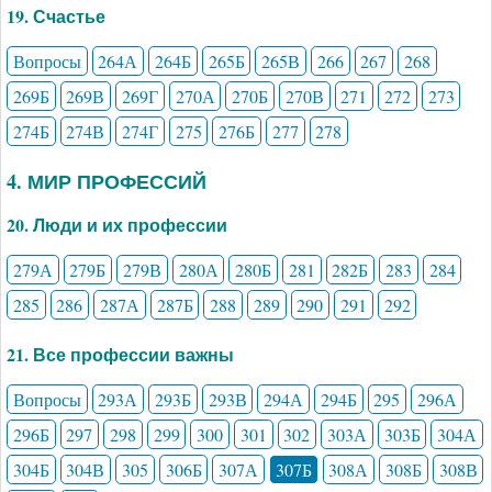
19. Счастье
Вопросы
264А
264Б
265Б
265В
266
267
268
269Б
269В
269Г
270А
270Б
270В
271
272
273
274Б
274В
274Г
275
276Б
277
278
4. МИР ПРОФЕССИЙ
20. Люди и их профессии
279А
279Б
279В
280А
280Б
281
282Б
283
284
285
286
287А
287Б
288
289
290
291
292
21. Все профессии важны
Вопросы
293А
293Б
293В
294А
294Б
295
296А
296Б
297
298
299
300
301
302
303А
303Б
304А
304Б
304В
305
306Б
307А
307Б
308А
308Б
308В