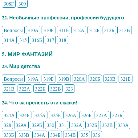
308Г
309
22. Необычные профессии, профессии будущего
Вопросы
310А
310Б
311Б
312А
312Б
313Б
313В
314А
315
316Б
317
318
5. МИР ФАНТАЗИЙ
23. Мир детства
Вопросы
319А
319Б
319В
320А
320Б
320В
321Б
321В
322А
322Б
322В
323
24. Что за прелесть эти сказки!
324А
324Б
325А
325Б
326А
326Б
327А
327Б
328
329А
329Б
330
331
332А
332Б
332В
333А
333Б
333В
334А
334Б
334В
335
336