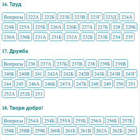
16. Труд
Вопросы
222А
222Б
223Б
223В
223Г
223Д
224А
224Б
225А
225Б
226А
226Б
227А
227Б
228
229Б
230А
230Б
231А
231Б
232А
232Б
233Б
234
235
17. Дружба
Вопросы
236
237А
237Б
237В
238
239Б
239В
240Б
240В
241
242А
242Б
242В
243Б
243В
243Г
244
245
246А
246Б
247А
247Б
248
249
250
251
252А
252Б
253
18. Твори добро!
Вопросы
254А
254Б
255А
255Б
256А
256Б
257Б
258Б
258В
259Б
260Б
261Б
261В
262А
262Б
263