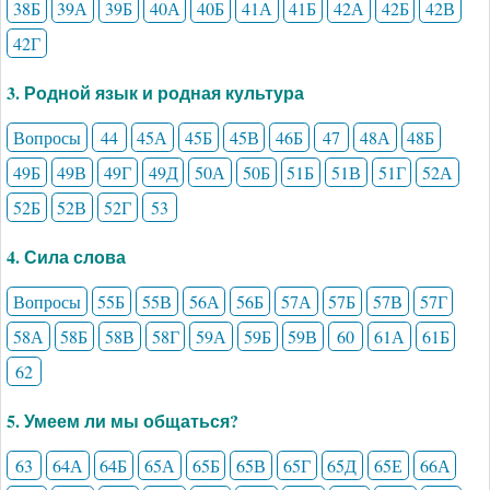
38Б
39А
39Б
40А
40Б
41А
41Б
42А
42Б
42В
42Г
3. Родной язык и родная культура
Вопросы
44
45А
45Б
45В
46Б
47
48А
48Б
49Б
49В
49Г
49Д
50А
50Б
51Б
51В
51Г
52А
52Б
52В
52Г
53
4. Сила слова
Вопросы
55Б
55В
56А
56Б
57А
57Б
57В
57Г
58А
58Б
58В
58Г
59А
59Б
59В
60
61А
61Б
62
5. Умеем ли мы общаться?
63
64А
64Б
65А
65Б
65В
65Г
65Д
65Е
66А