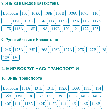
8. Языки народов Казахстана
Вопросы
107
108А
108Б
108В
109А
109Б
110
111
112Б
113А
113Б
114
115А
115Б
116
117А
117Б
118А
118Б
119А
119Б
120
121
122
123
9. Русский язык в Казахстане
124Б
125А
125Б
126А
126Б
127А
127Б
127В
128
129
130
2. МИР ВОКРУГ НАС: ТРАНСПОРТ И
10. Виды транспорта
Вопросы
131А
131Б
131В
132А
133А
133Б
134
135А
135Б
136
137
138
139А
139Б
140Б
140В
140Г
141
142А
142Б
143Б
144
145
146Б
146В