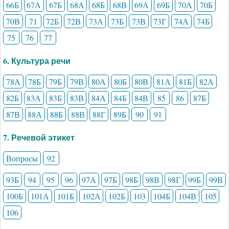
66Б
67А
67Б
68А
68Б
68В
69А
69Б
70А
70Б
70В
71
72Б
72В
73А
73Б
73В
73Г
74А
74Б
75
76
77
6. Культура речи
78А
78Б
79Б
79В
80А
80Б
80В
81А
81Б
82А
82Б
83А
83Б
83В
84А
84Б
84В
85
86
87Б
87В
88А
88Б
88В
88Г
89Б
90
91
7. Речевой этикет
Вопросы
92
93Б
94
95
96
97А
97Б
98Б
98В
98Г
99Б
99В
100Б
101А
101Б
102А
102Б
103
104Б
104В
105
106