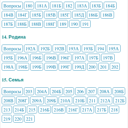
Вопросы
180
181А
181Б
182
183А
183Б
184Б
184В
184Г
185Б
185В
185Г
185Д
186Б
186В
187Б
188Б
188В
188Г
189
190
191
14. Родина
Вопросы
192А
192Б
192В
193А
193Б
194
195А
195Б
196А
196Б
196В
196Г
197А
197Б
197В
198А
198Б
199Б
199В
199Г
199Д
200
201
202
15. Семья
Вопросы
203
204А
204Б
205
206
207
208А
208Б
208В
208Г
209А
209Б
210А
210Б
211
212А
212Б
213
214Б
215
216Б
216В
216Г
217А
217Б
218
219
220
221