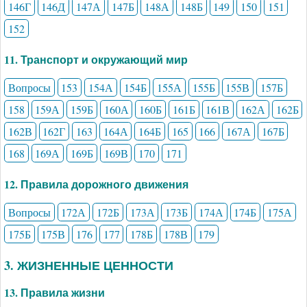
146Г
146Д
147А
147Б
148А
148Б
149
150
151
152
11. Транспорт и окружающий мир
Вопросы
153
154А
154Б
155А
155Б
155В
157Б
158
159А
159Б
160А
160Б
161Б
161В
162А
162Б
162В
162Г
163
164А
164Б
165
166
167А
167Б
168
169А
169Б
169В
170
171
12. Правила дорожного движения
Вопросы
172А
172Б
173А
173Б
174А
174Б
175А
175Б
175В
176
177
178Б
178В
179
3. ЖИЗНЕННЫЕ ЦЕННОСТИ
13. Правила жизни