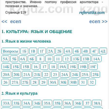
<< есеп
есеп >>
1. КУЛЬТУРА: ЯЗЫК И ОБЩЕНИЕ
1. Язык в жизни человека
Вопросы
1Б
1В
1Г
2А
2Б
4А
4Б
4В
4Г
4Д
5А
5Б
6А
6Б
8
10
11
12
13Б
13В
14А
14Б
15Б
15В
16
17
18
19А
19Б
19В
19Г
20А
20Б
21А
21Б
22
23
24А
24Б
25А
25Б
26
27А
27Б
28
29
30А
30Б
30В
31
32
2. Язык и культура
33А
33Б
34А
34Б
35А
35Б
36А
36Б
37
38А