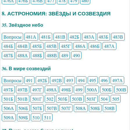
476А
476Б
476В
477
478
479
480
8. АСТРОНОМИЯ: ЗВЁЗДЫ И СОЗВЕЗДИЯ
35. Звёздное небо
Вопросы
481А
481Б
481В
482Б
483А
483Б
483В
484Б
484В
485Б
485В
485Г
486А
486Б
487А
487Б
488А
488Б
488В
489
490
36. В мире созвездий
Вопросы
491
492Б
492В
493
494
495
496
497А
497Б
497В
497Г
498А
498Б
499
500А
500Б
500В
501Б
501В
501Г
502
503Б
503В
503Г
504
505
506А
506Б
507Б
507В
507Г
508А
508Б
508В
509А
509Б
510
511