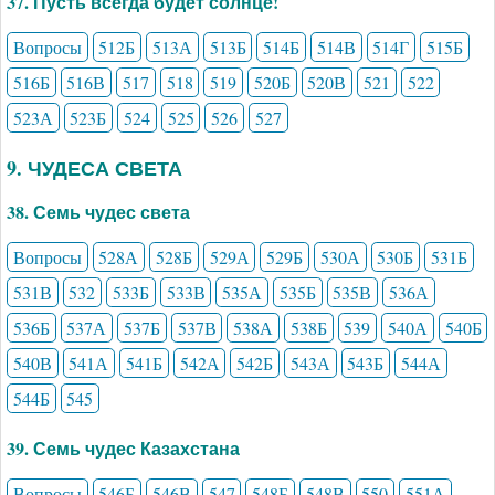
37. Пусть всегда будет солнце!
Вопросы
512Б
513А
513Б
514Б
514В
514Г
515Б
516Б
516В
517
518
519
520Б
520В
521
522
523А
523Б
524
525
526
527
9. ЧУДЕСА СВЕТА
38. Семь чудес света
Вопросы
528А
528Б
529А
529Б
530А
530Б
531Б
531В
532
533Б
533В
535А
535Б
535В
536А
536Б
537А
537Б
537В
538А
538Б
539
540А
540Б
540В
541А
541Б
542А
542Б
543А
543Б
544А
544Б
545
39. Семь чудес Казахстана
Вопросы
546Б
546В
547
548Б
548В
550
551А