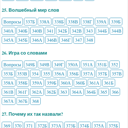
25. Волшебный мир слов
Вопросы
337Б
338А
338Б
338В
338Г
339А
339Б
340А
340Б
340В
341
342Б
342В
343
344Б
344В
345А
345Б
346А
346В
346Г
347
348
26. Игра со словами
Вопросы
349Б
349В
349Г
350А
351А
351Б
352
353Б
353В
354
355
356А
356Б
357А
357Б
357В
358А
358Б
359А
359Б
360А
360Б
361А
361Б
361В
361Г
362А
362Б
363
364А
364Б
365
366
367А
367Б
368
27. Почему их так назвали?
369
370
371
372Б
373А
373Б
374Б
375А
375Б