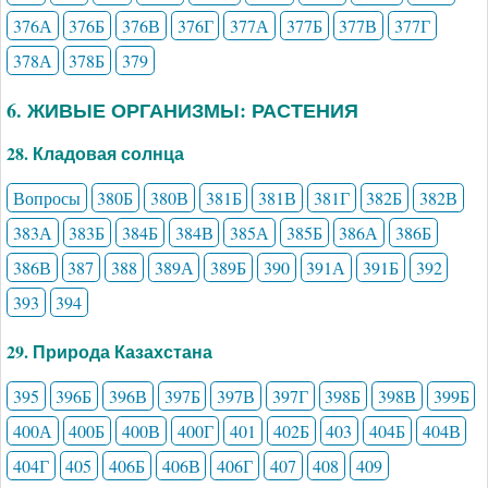
376А
376Б
376В
376Г
377А
377Б
377В
377Г
378А
378Б
379
6. ЖИВЫЕ ОРГАНИЗМЫ: РАСТЕНИЯ
28. Кладовая солнца
Вопросы
380Б
380В
381Б
381В
381Г
382Б
382В
383А
383Б
384Б
384В
385А
385Б
386А
386Б
386В
387
388
389А
389Б
390
391А
391Б
392
393
394
29. Природа Казахстана
395
396Б
396В
397Б
397В
397Г
398Б
398В
399Б
400А
400Б
400В
400Г
401
402Б
403
404Б
404В
404Г
405
406Б
406В
406Г
407
408
409