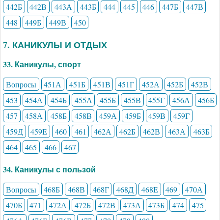
442Б
442В
443А
443Б
444
445
446
447Б
447В
448
449Б
449В
450
7. КАНИКУЛЫ И ОТДЫХ
33. Каникулы, спорт
Вопросы
451А
451Б
451В
451Г
452А
452Б
452В
453
454А
454Б
455А
455Б
455В
455Г
456А
456Б
457
458А
458Б
458В
459А
459Б
459В
459Г
459Д
459Е
460
461
462А
462Б
462В
463А
463Б
464
465
466
467
34. Каникулы с пользой
Вопросы
468Б
468В
468Г
468Д
468Е
469
470А
470Б
471
472А
472Б
472В
473А
473Б
474
475