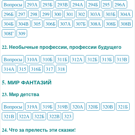
Вопросы
293А
293Б
293В
294А
294Б
295
296А
296Б
297
298
299
300
301
302
303А
303Б
304А
304Б
304В
305
306Б
307А
307Б
308А
308Б
308В
308Г
309
22. Необычные профессии, профессии будущего
Вопросы
310А
310Б
311Б
312А
312Б
313Б
313В
314А
315
316Б
317
318
5. МИР ФАНТАЗИЙ
23. Мир детства
Вопросы
319А
319Б
319В
320А
320Б
320В
321Б
321В
322А
322Б
322В
323
24. Что за прелесть эти сказки!