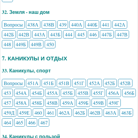
32. Земля - наш дом
Вопросы
438А
438В
439
440А
440Б
441
442А
442Б
442В
443А
443Б
444
445
446
447Б
447В
448
449Б
449В
450
7. КАНИКУЛЫ И ОТДЫХ
33. Каникулы, спорт
Вопросы
451А
451Б
451В
451Г
452А
452Б
452В
453
454А
454Б
455А
455Б
455В
455Г
456А
456Б
457
458А
458Б
458В
459А
459Б
459В
459Г
459Д
459Е
460
461
462А
462Б
462В
463А
463Б
464
465
466
467
34. Каникулы с пользой