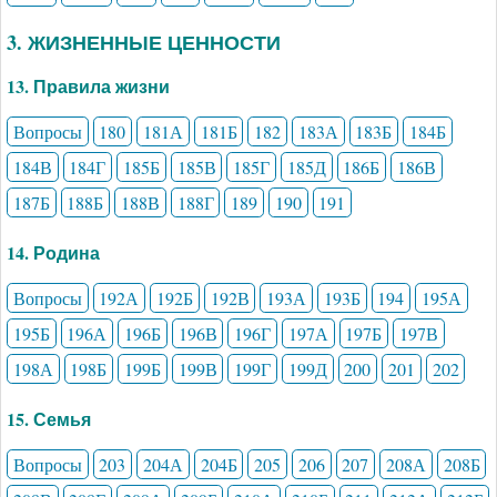
3. ЖИЗНЕННЫЕ ЦЕННОСТИ
13. Правила жизни
Вопросы
180
181А
181Б
182
183А
183Б
184Б
184В
184Г
185Б
185В
185Г
185Д
186Б
186В
187Б
188Б
188В
188Г
189
190
191
14. Родина
Вопросы
192А
192Б
192В
193А
193Б
194
195А
195Б
196А
196Б
196В
196Г
197А
197Б
197В
198А
198Б
199Б
199В
199Г
199Д
200
201
202
15. Семья
Вопросы
203
204А
204Б
205
206
207
208А
208Б