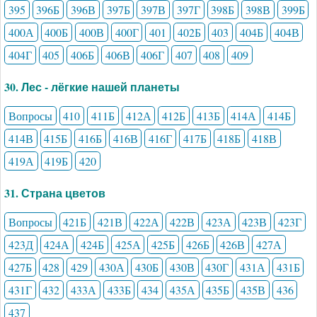
395
396Б
396В
397Б
397В
397Г
398Б
398В
399Б
400А
400Б
400В
400Г
401
402Б
403
404Б
404В
404Г
405
406Б
406В
406Г
407
408
409
30. Лес - лёгкие нашей планеты
Вопросы
410
411Б
412А
412Б
413Б
414А
414Б
414В
415Б
416Б
416В
416Г
417Б
418Б
418В
419А
419Б
420
31. Страна цветов
Вопросы
421Б
421В
422А
422В
423А
423В
423Г
423Д
424А
424Б
425А
425Б
426Б
426В
427А
427Б
428
429
430А
430Б
430В
430Г
431А
431Б
431Г
432
433А
433Б
434
435А
435Б
435В
436
437