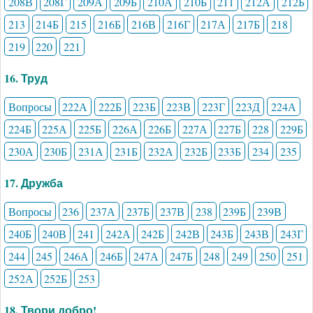
208В
208Г
209А
209Б
210А
210Б
211
212А
212Б
213
214Б
215
216Б
216В
216Г
217А
217Б
218
219
220
221
16. Труд
Вопросы
222А
222Б
223Б
223В
223Г
223Д
224А
224Б
225А
225Б
226А
226Б
227А
227Б
228
229Б
230А
230Б
231А
231Б
232А
232Б
233Б
234
235
17. Дружба
Вопросы
236
237А
237Б
237В
238
239Б
239В
240Б
240В
241
242А
242Б
242В
243Б
243В
243Г
244
245
246А
246Б
247А
247Б
248
249
250
251
252А
252Б
253
18. Твори добро!