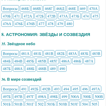
Вопросы
468Б
468В
468Г
468Д
468Е
469
470А
470Б
471
472А
472Б
472В
473А
473Б
474
475
476А
476Б
476В
477
478
479
480
8. АСТРОНОМИЯ: ЗВЁЗДЫ И СОЗВЕЗДИЯ
35. Звёздное небо
Вопросы
481А
481Б
481В
482Б
483А
483Б
483В
484Б
484В
485Б
485В
485Г
486А
486Б
487А
487Б
488А
488Б
488В
489
490
36. В мире созвездий
Вопросы
491
492Б
492В
493
494
495
496
497А
497Б
497В
497Г
498А
498Б
499
500А
500Б
500В
501Б
501В
501Г
502
503Б
503В
503Г
504
505