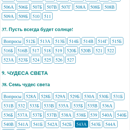
506А
506Б
507Б
507В
507Г
508А
508Б
508В
509А
509Б
510
511
37. Пусть всегда будет солнце!
Вопросы
512Б
513А
513Б
514Б
514В
514Г
515Б
516Б
516В
517
518
519
520Б
520В
521
522
523А
523Б
524
525
526
527
9. ЧУДЕСА СВЕТА
38. Семь чудес света
Вопросы
528А
528Б
529А
529Б
530А
530Б
531Б
531В
532
533Б
533В
535А
535Б
535В
536А
536Б
537А
537Б
537В
538А
538Б
539
540А
540Б
540В
541А
541Б
542А
542Б
543А
543Б
544А