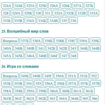
324А
324Б
325А
325Б
326А
326Б
327А
327Б
328
329А
329Б
330
331
332А
332Б
332В
333А
333Б
333В
334А
334Б
334В
335
336
25. Волшебный мир слов
Вопросы
337Б
338А
338Б
338В
338Г
339А
339Б
340А
340Б
340В
341
342Б
342В
343
344Б
344В
345А
345Б
346А
346В
346Г
347
348
26. Игра со словами
Вопросы
349Б
349В
349Г
350А
351А
351Б
352
353Б
353В
354
355
356А
356Б
357А
357Б
357В
358А
358Б
359А
359Б
360А
360Б
361А
361Б
361В
361Г
362А
362Б
363
364А
364Б
365
366