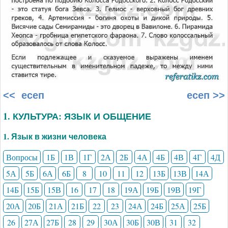
<< есеп
есеп >>
1. КУЛЬТУРА: ЯЗЫК И ОБЩЕНИЕ
1. Язык в жизни человека
Вопросы
1Б
1В
1Г
2А
2Б
4А
4Б
4В
4Г
4Д
5А
5Б
6А
6Б
8
10
11
12
13Б
13В
14А
14Б
15Б
15В
16
17
18
19А
19Б
19В
19Г
20А
20Б
21А
21Б
22
23
24А
24Б
25А
25Б
26
27А
27Б
28
29
30А
30Б
30В
31
32