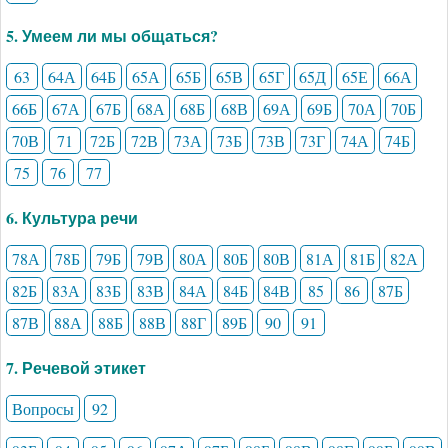
5. Умеем ли мы общаться?
63
64А
64Б
65А
65Б
65В
65Г
65Д
65Е
66А
66Б
67А
67Б
68А
68Б
68В
69А
69Б
70А
70Б
70В
71
72Б
72В
73А
73Б
73В
73Г
74А
74Б
75
76
77
6. Культура речи
78А
78Б
79Б
79В
80А
80Б
80В
81А
81Б
82А
82Б
83А
83Б
83В
84А
84Б
84В
85
86
87Б
87В
88А
88Б
88В
88Г
89Б
90
91
7. Речевой этикет
Вопросы
92