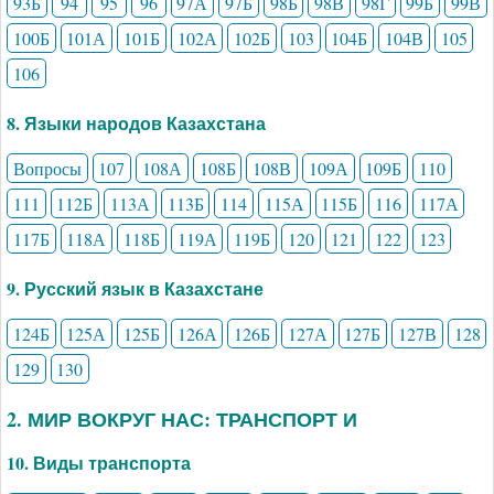
93Б
94
95
96
97А
97Б
98Б
98В
98Г
99Б
99В
100Б
101А
101Б
102А
102Б
103
104Б
104В
105
106
8. Языки народов Казахстана
Вопросы
107
108А
108Б
108В
109А
109Б
110
111
112Б
113А
113Б
114
115А
115Б
116
117А
117Б
118А
118Б
119А
119Б
120
121
122
123
9. Русский язык в Казахстане
124Б
125А
125Б
126А
126Б
127А
127Б
127В
128
129
130
2. МИР ВОКРУГ НАС: ТРАНСПОРТ И
10. Виды транспорта