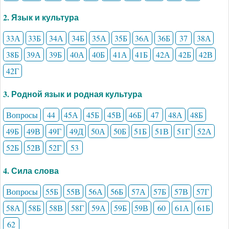
2. Язык и культура
33А
33Б
34А
34Б
35А
35Б
36А
36Б
37
38А
38Б
39А
39Б
40А
40Б
41А
41Б
42А
42Б
42В
42Г
3. Родной язык и родная культура
Вопросы
44
45А
45Б
45В
46Б
47
48А
48Б
49Б
49В
49Г
49Д
50А
50Б
51Б
51В
51Г
52А
52Б
52В
52Г
53
4. Сила слова
Вопросы
55Б
55В
56А
56Б
57А
57Б
57В
57Г
58А
58Б
58В
58Г
59А
59Б
59В
60
61А
61Б
62