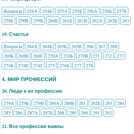
Вопросы
254А
254Б
255А
255Б
256А
256Б
257Б
258Б
258В
259Б
260Б
261Б
261В
262А
262Б
263
19. Счастье
Вопросы
264А
264Б
265Б
265В
266
267
268
269Б
269В
269Г
270А
270Б
270В
271
272
273
274Б
274В
274Г
275
276Б
277
278
4. МИР ПРОФЕССИЙ
20. Люди и их профессии
279А
279Б
279В
280А
280Б
281
282Б
283
284
285
286
287А
287Б
288
289
290
291
292
21. Все профессии важны