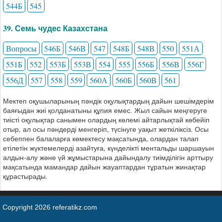
544Б
545
39. Семь чудес Казахстана
Вопросы
546Б
546В
547
548Б
548В
550
551А
551Б
552
553Б
553В
554
555
556Б
556В
556Г
556Д
557
558
559
560А
560Б
560В
561
Мектеп оқушыларының пәндік оқулықтардың дайын шешімдерім
баяғыдан жиі қолданатыны құпия емес. Жыл сайын меңгеруге
тиісті оқулықтар санымен олардың көлемі айтарлықтай көбейіп
отыр, ал осы пәндерді менгеріп, түсінуге уақыт жеткіліксіз. Осы
себеппен балаларға көмектесу мақсатында, олардан талап
етілетін жүктемелерді азайтуға, күнделікті ментальды шаршауын
алдын-алу және үй жұмыстарына дайындалу тиімділігін арттыру
мақсатында мамандар дайын жауаптардан тұратын жинақтар
құрастырады.
Copyright 2026 referatikz.com