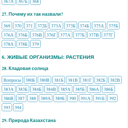
367А
367Б
368
27. Почему их так назвали?
369
370
371
372Б
373А
373Б
374Б
375А
375Б
376А
376Б
376В
376Г
377А
377Б
377В
377Г
378А
378Б
379
6. ЖИВЫЕ ОРГАНИЗМЫ: РАСТЕНИЯ
28. Кладовая солнца
Вопросы
380Б
380В
381Б
381В
381Г
382Б
382В
383А
383Б
384Б
384В
385А
385Б
386А
386Б
386В
387
388
389А
389Б
390
391А
391Б
392
393
394
29. Природа Казахстана