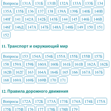
Вопросы
131А
131Б
131В
132А
133А
133Б
134
135А
135Б
136
137
138
139А
139Б
140Б
140В
140Г
141
142А
142Б
143Б
144
145
146Б
146В
146Г
146Д
147А
147Б
148А
148Б
149
150
151
152
11. Транспорт и окружающий мир
Вопросы
153
154А
154Б
155А
155Б
155В
157Б
158
159А
159Б
160А
160Б
161Б
161В
162А
162Б
162В
162Г
163
164А
164Б
165
166
167А
167Б
168
169А
169Б
169В
170
171
12. Правила дорожного движения
Вопросы
172А
172Б
173А
173Б
174А
174Б
175А
175Б
175В
176
177
178Б
178В
179