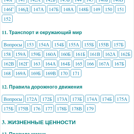
146Г
146Д
147А
147Б
148А
148Б
149
150
151
152
11. Транспорт и окружающий мир
Вопросы
153
154А
154Б
155А
155Б
155В
157Б
158
159А
159Б
160А
160Б
161Б
161В
162А
162Б
162В
162Г
163
164А
164Б
165
166
167А
167Б
168
169А
169Б
169В
170
171
12. Правила дорожного движения
Вопросы
172А
172Б
173А
173Б
174А
174Б
175А
175Б
175В
176
177
178Б
178В
179
3. ЖИЗНЕННЫЕ ЦЕННОСТИ
13. Правила жизни