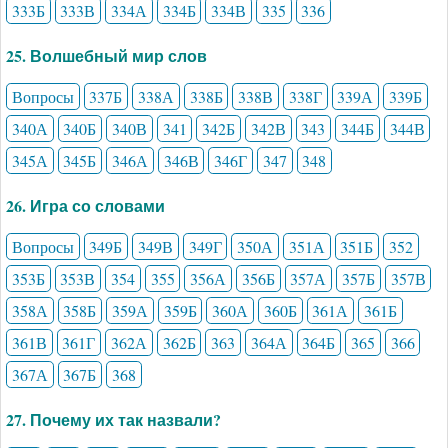
333Б
333В
334А
334Б
334В
335
336
25. Волшебный мир слов
Вопросы
337Б
338А
338Б
338В
338Г
339А
339Б
340А
340Б
340В
341
342Б
342В
343
344Б
344В
345А
345Б
346А
346В
346Г
347
348
26. Игра со словами
Вопросы
349Б
349В
349Г
350А
351А
351Б
352
353Б
353В
354
355
356А
356Б
357А
357Б
357В
358А
358Б
359А
359Б
360А
360Б
361А
361Б
361В
361Г
362А
362Б
363
364А
364Б
365
366
367А
367Б
368
27. Почему их так назвали?