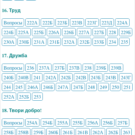
16. Труд
Вопросы
222А
222Б
223Б
223В
223Г
223Д
224А
224Б
225А
225Б
226А
226Б
227А
227Б
228
229Б
230А
230Б
231А
231Б
232А
232Б
233Б
234
235
17. Дружба
Вопросы
236
237А
237Б
237В
238
239Б
239В
240Б
240В
241
242А
242Б
242В
243Б
243В
243Г
244
245
246А
246Б
247А
247Б
248
249
250
251
252А
252Б
253
18. Твори добро!
Вопросы
254А
254Б
255А
255Б
256А
256Б
257Б
258Б
258В
259Б
260Б
261Б
261В
262А
262Б
263