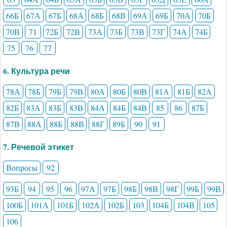
66Б
67А
67Б
68А
68Б
68В
69А
69Б
70А
70Б
70В
71
72Б
72В
73А
73Б
73В
73Г
74А
74Б
75
76
77
6. Культура речи
78А
78Б
79Б
79В
80А
80Б
80В
81А
81Б
82А
82Б
83А
83Б
83В
84А
84Б
84В
85
86
87Б
87В
88А
88Б
88В
88Г
89Б
90
91
7. Речевой этикет
Вопросы
92
93Б
94
95
96
97А
97Б
98Б
98В
98Г
99Б
99В
100Б
101А
101Б
102А
102Б
103
104Б
104В
105
106