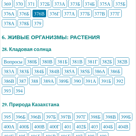
369
370
371
372Б
373А
373Б
374Б
375А
375Б
376А
376Б
376В
376Г
377А
377Б
377В
377Г
378А
378Б
379
6. ЖИВЫЕ ОРГАНИЗМЫ: РАСТЕНИЯ
28. Кладовая солнца
Вопросы
380Б
380В
381Б
381В
381Г
382Б
382В
383А
383Б
384Б
384В
385А
385Б
386А
386Б
386В
387
388
389А
389Б
390
391А
391Б
392
393
394
29. Природа Казахстана
395
396Б
396В
397Б
397В
397Г
398Б
398В
399Б
400А
400Б
400В
400Г
401
402Б
403
404Б
404В