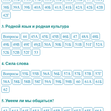
38Б
39А
39Б
40А
40Б
41А
41Б
42А
42Б
42В
42Г
3. Родной язык и родная культура
Вопросы
44
45А
45Б
45В
46Б
47
48А
48Б
49Б
49В
49Г
49Д
50А
50Б
51Б
51В
51Г
52А
52Б
52В
52Г
53
4. Сила слова
Вопросы
55Б
55В
56А
56Б
57А
57Б
57В
57Г
58А
58Б
58В
58Г
59А
59Б
59В
60
61А
61Б
62
5. Умеем ли мы общаться?
63
64А
64Б
65А
65Б
65В
65Г
65Д
65Е
66А