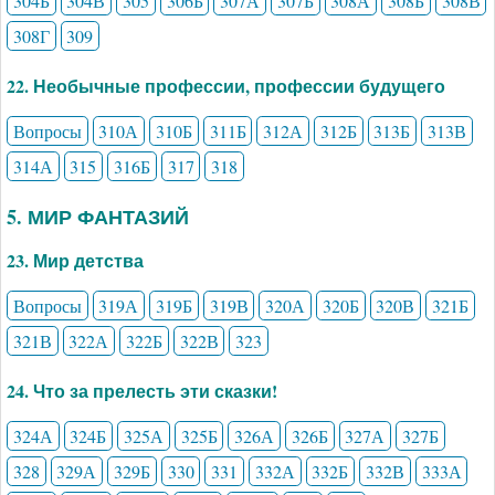
304Б
304В
305
306Б
307А
307Б
308А
308Б
308В
308Г
309
22. Необычные профессии, профессии будущего
Вопросы
310А
310Б
311Б
312А
312Б
313Б
313В
314А
315
316Б
317
318
5. МИР ФАНТАЗИЙ
23. Мир детства
Вопросы
319А
319Б
319В
320А
320Б
320В
321Б
321В
322А
322Б
322В
323
24. Что за прелесть эти сказки!
324А
324Б
325А
325Б
326А
326Б
327А
327Б
328
329А
329Б
330
331
332А
332Б
332В
333А