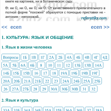
<< есеп
есеп >>
1. КУЛЬТУРА: ЯЗЫК И ОБЩЕНИЕ
1. Язык в жизни человека
Вопросы
1Б
1В
1Г
2А
2Б
4А
4Б
4В
4Г
4Д
5А
5Б
6А
6Б
8
10
11
12
13Б
13В
14А
14Б
15Б
15В
16
17
18
19А
19Б
19В
19Г
20А
20Б
21А
21Б
22
23
24А
24Б
25А
25Б
26
27А
27Б
28
29
30А
30Б
30В
31
32
2. Язык и культура
33А
33Б
34А
34Б
35А
35Б
36А
36Б
37
38А