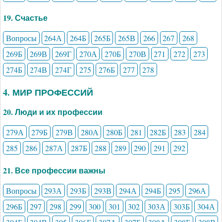
19. Счастье
Вопросы
264А
264Б
265Б
265В
266
267
268
269Б
269В
269Г
270А
270Б
270В
271
272
273
274Б
274В
274Г
275
276Б
277
278
4. МИР ПРОФЕССИЙ
20. Люди и их профессии
279А
279Б
279В
280А
280Б
281
282Б
283
284
285
286
287А
287Б
288
289
290
291
292
21. Все профессии важны
Вопросы
293А
293Б
293В
294А
294Б
295
296А
296Б
297
298
299
300
301
302
303А
303Б
304А