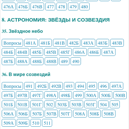
476А
476Б
476В
477
478
479
480
8. АСТРОНОМИЯ: ЗВЁЗДЫ И СОЗВЕЗДИЯ
35. Звёздное небо
Вопросы
481А
481Б
481В
482Б
483А
483Б
483В
484Б
484В
485Б
485В
485Г
486А
486Б
487А
487Б
488А
488Б
488В
489
490
36. В мире созвездий
Вопросы
491
492Б
492В
493
494
495
496
497А
497Б
497В
497Г
498А
498Б
499
500А
500Б
500В
501Б
501В
501Г
502
503Б
503В
503Г
504
505
506А
506Б
507Б
507В
507Г
508А
508Б
508В
509А
509Б
510
511