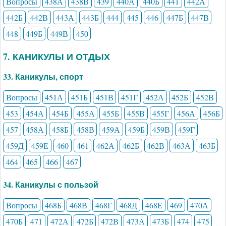
Вопросы
438А
438В
439
440А
440Б
441
442А
442Б
442В
443А
443Б
444
445
446
447Б
447В
448
449Б
449В
450
7. КАНИКУЛЫ И ОТДЫХ
33. Каникулы, спорт
Вопросы
451А
451Б
451В
451Г
452А
452Б
452В
453
454А
454Б
455А
455Б
455В
455Г
456А
456Б
457
458А
458Б
458В
459А
459Б
459В
459Г
459Д
459Е
460
461
462А
462Б
462В
463А
463Б
464
465
466
467
34. Каникулы с пользой
Вопросы
468Б
468В
468Г
468Д
468Е
469
470А
470Б
471
472А
472Б
472В
473А
473Б
474
475