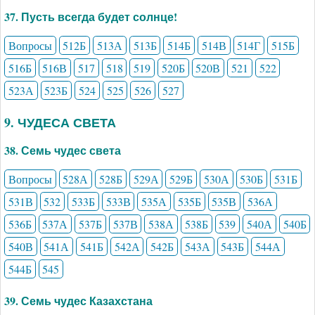
37. Пусть всегда будет солнце!
Вопросы
512Б
513А
513Б
514Б
514В
514Г
515Б
516Б
516В
517
518
519
520Б
520В
521
522
523А
523Б
524
525
526
527
9. ЧУДЕСА СВЕТА
38. Семь чудес света
Вопросы
528А
528Б
529А
529Б
530А
530Б
531Б
531В
532
533Б
533В
535А
535Б
535В
536А
536Б
537А
537Б
537В
538А
538Б
539
540А
540Б
540В
541А
541Б
542А
542Б
543А
543Б
544А
544Б
545
39. Семь чудес Казахстана