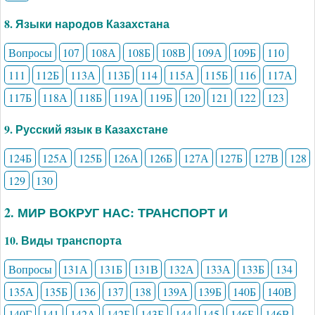
8. Языки народов Казахстана
Вопросы
107
108А
108Б
108В
109А
109Б
110
111
112Б
113А
113Б
114
115А
115Б
116
117А
117Б
118А
118Б
119А
119Б
120
121
122
123
9. Русский язык в Казахстане
124Б
125А
125Б
126А
126Б
127А
127Б
127В
128
129
130
2. МИР ВОКРУГ НАС: ТРАНСПОРТ И
10. Виды транспорта
Вопросы
131А
131Б
131В
132А
133А
133Б
134
135А
135Б
136
137
138
139А
139Б
140Б
140В
140Г
141
142А
142Б
143Б
144
145
146Б
146В