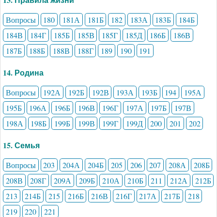
Вопросы
180
181А
181Б
182
183А
183Б
184Б
184В
184Г
185Б
185В
185Г
185Д
186Б
186В
187Б
188Б
188В
188Г
189
190
191
14. Родина
Вопросы
192А
192Б
192В
193А
193Б
194
195А
195Б
196А
196Б
196В
196Г
197А
197Б
197В
198А
198Б
199Б
199В
199Г
199Д
200
201
202
15. Семья
Вопросы
203
204А
204Б
205
206
207
208А
208Б
208В
208Г
209А
209Б
210А
210Б
211
212А
212Б
213
214Б
215
216Б
216В
216Г
217А
217Б
218
219
220
221