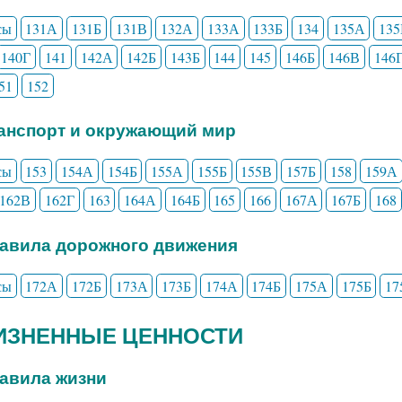
сы
131А
131Б
131В
132А
133А
133Б
134
135А
135
140Г
141
142А
142Б
143Б
144
145
146Б
146В
146
51
152
ранспорт и окружающий мир
сы
153
154А
154Б
155А
155Б
155В
157Б
158
159А
162В
162Г
163
164А
164Б
165
166
167А
167Б
168
равила дорожного движения
сы
172А
172Б
173А
173Б
174А
174Б
175А
175Б
17
ЖИЗНЕННЫЕ ЦЕННОСТИ
равила жизни