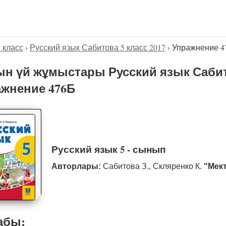
5 класс
›
Русский язык Сабитова 5 класс 2017
›
Упражнение 4
н үй жұмыстары Русский язык Сабито
жнение 476Б
Русский язык 5 - сынып
Авторлары:
Сабитова З., Скляренко К.
"Мек
абы: