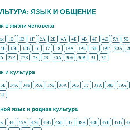
КУЛЬТУРА: ЯЗЫК И ОБЩЕНИЕ
ык в жизни человека
сы
1Б
1В
1Г
2А
2Б
4А
4Б
4В
4Г
4Д
5А
5Б
14Б
15Б
15В
16
17
18
19А
19Б
19В
19Г
20А
2
26
27А
27Б
28
29
30А
30Б
30В
31
32
ык и культура
33Б
34А
34Б
35А
35Б
36А
36Б
37
38А
38Б
39А
42Г
дной язык и родная культура
сы
44
45А
45Б
45В
46Б
47
48А
48Б
49Б
49В
4