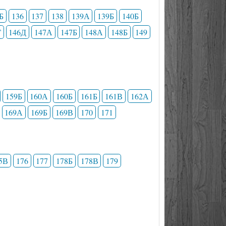
Б
136
137
138
139А
139Б
140Б
Г
146Д
147А
147Б
148А
148Б
149
159Б
160А
160Б
161Б
161В
162А
169А
169Б
169В
170
171
5В
176
177
178Б
178В
179