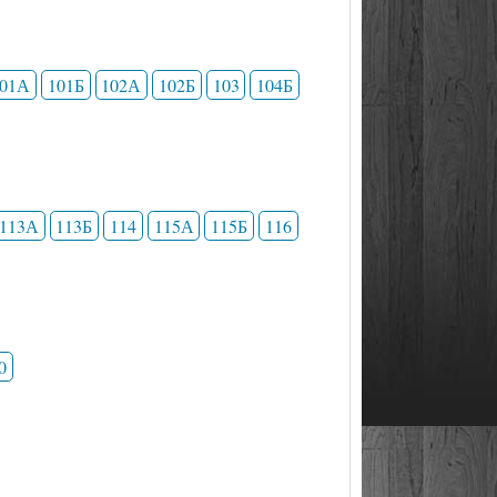
101А
101Б
102А
102Б
103
104Б
113А
113Б
114
115А
115Б
116
0