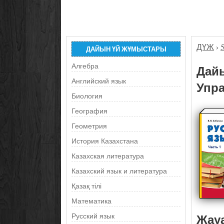
ДҮЖ
›
ДАЙЫН ҮЙ ЖҰМЫСТАРЫ
Алгебра
Дайы
Английский язык
Упра
Биология
География
Геометрия
История Казахстана
Казахская литература
Казахский язык и литература
Қазақ тілі
Математика
Жау
Русский язык