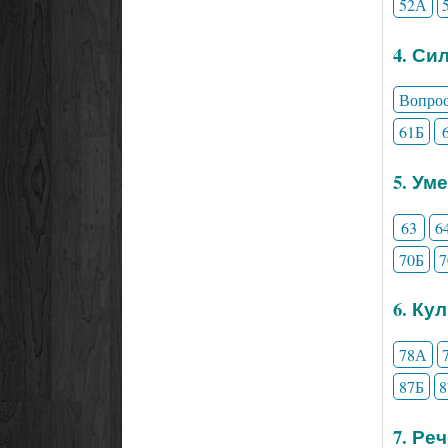
52А
4. Си
Вопро
61Б
5. Ум
63
6
70Б
6. Ку
78А
87Б
7. Ре