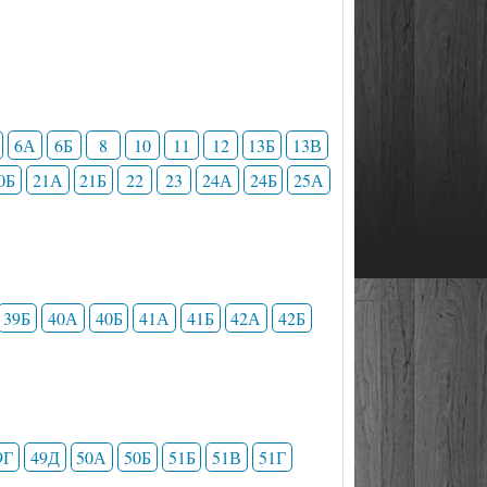
6А
6Б
8
10
11
12
13Б
13В
0Б
21А
21Б
22
23
24А
24Б
25А
39Б
40А
40Б
41А
41Б
42А
42Б
9Г
49Д
50А
50Б
51Б
51В
51Г