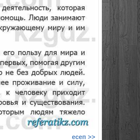
есеп >>