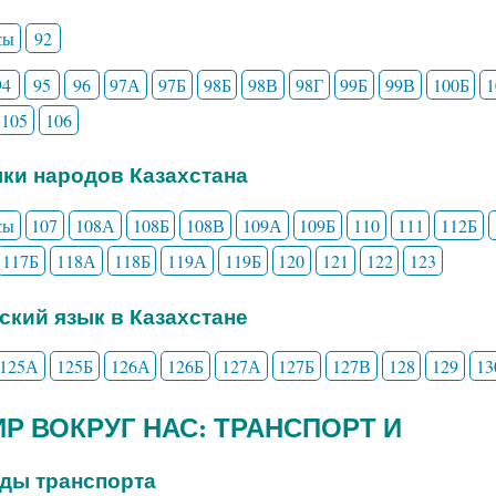
сы
92
94
95
96
97А
97Б
98Б
98В
98Г
99Б
99В
100Б
105
106
ыки народов Казахстана
сы
107
108А
108Б
108В
109А
109Б
110
111
112Б
117Б
118А
118Б
119А
119Б
120
121
122
123
сский язык в Казахстане
125А
125Б
126А
126Б
127А
127Б
127В
128
129
13
МИР ВОКРУГ НАС: ТРАНСПОРТ И
иды транспорта