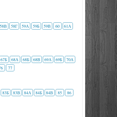
58В
58Г
59А
59Б
59В
60
61А
67Б
68А
68Б
68В
69А
69Б
70А
76
77
83Б
83В
84А
84Б
84В
85
86