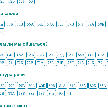
52Б
52В
52Г
53
ла слова
сы
55Б
55В
56А
56Б
57А
57Б
57В
57Г
58А
58Б
62
еем ли мы общаться?
4А
64Б
65А
65Б
65В
65Г
65Д
65Е
66А
66Б
67А
70В
71
72Б
72В
73А
73Б
73В
73Г
74А
74Б
75
льтура речи
78Б
79Б
79В
80А
80Б
80В
81А
81Б
82А
82Б
83А
87В
88А
88Б
88В
88Г
89Б
90
91
чевой этикет