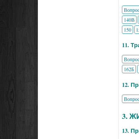
Вопро
140В
150
1
11. Т
Вопро
162Б
12. П
Вопро
3. 
13. П