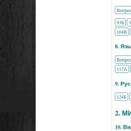
Вопро
93Б
104В
8. Яз
Вопро
117А
9. Ру
124Б
2. 
10. В