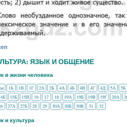
сеп
КУЛЬТУРА: ЯЗЫК И ОБЩЕНИЕ
ык в жизни человека
сы
1Б
1В
1Г
2А
2Б
4А
4Б
4В
4Г
4Д
5А
5Б
14Б
15Б
15В
16
17
18
19А
19Б
19В
19Г
20А
2
26
27А
27Б
28
29
30А
30Б
30В
31
32
ык и культура