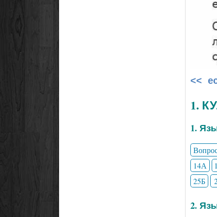
<< е
1. 
1. Яз
Вопро
14А
25Б
2. Яз