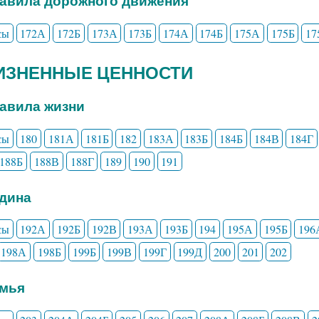
равила дорожного движения
сы
172А
172Б
173А
173Б
174А
174Б
175А
175Б
17
ЖИЗНЕННЫЕ ЦЕННОСТИ
равила жизни
сы
180
181А
181Б
182
183А
183Б
184Б
184В
184Г
188Б
188В
188Г
189
190
191
одина
сы
192А
192Б
192В
193А
193Б
194
195А
195Б
196
198А
198Б
199Б
199В
199Г
199Д
200
201
202
емья