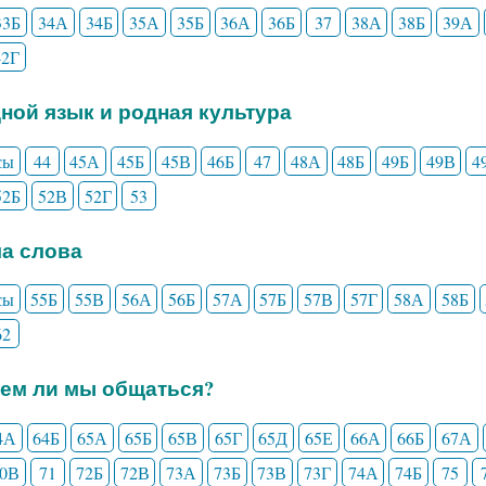
33Б
34А
34Б
35А
35Б
36А
36Б
37
38А
38Б
39А
42Г
дной язык и родная культура
сы
44
45А
45Б
45В
46Б
47
48А
48Б
49Б
49В
4
52Б
52В
52Г
53
ла слова
сы
55Б
55В
56А
56Б
57А
57Б
57В
57Г
58А
58Б
62
еем ли мы общаться?
4А
64Б
65А
65Б
65В
65Г
65Д
65Е
66А
66Б
67А
70В
71
72Б
72В
73А
73Б
73В
73Г
74А
74Б
75