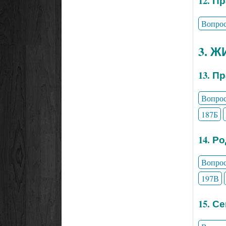
12. П
Вопро
3. 
13. П
Вопро
187Б
14. Р
Вопро
197В
15. С