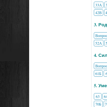
33А
42В
3. Ро
Вопро
52А
4. Си
Вопро
61Б
5. Ум
63
6
70Б