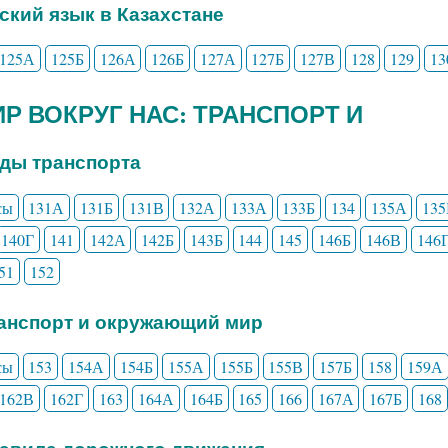
сский язык в Казахстане
125А
125Б
126А
126Б
127А
127Б
127В
128
129
13
МИР ВОКРУГ НАС: ТРАНСПОРТ И
иды транспорта
сы
131А
131Б
131В
132А
133А
133Б
134
135А
135
140Г
141
142А
142Б
143Б
144
145
146Б
146В
146
51
152
ранспорт и окружающий мир
сы
153
154А
154Б
155А
155Б
155В
157Б
158
159А
162В
162Г
163
164А
164Б
165
166
167А
167Б
168