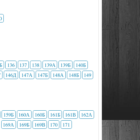
0
Б
136
137
138
139А
139Б
140Б
Г
146Д
147А
147Б
148А
148Б
149
159Б
160А
160Б
161Б
161В
162А
169А
169Б
169В
170
171