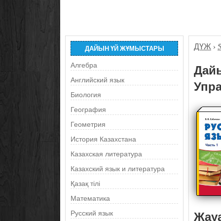
ДҮЖ
›
ДАЙЫН ҮЙ ЖҰМЫСТАРЫ
Алгебра
Дайы
Английский язык
Упра
Биология
География
Геометрия
История Казахстана
Казахская литература
Казахский язык и литература
Қазақ тілі
Математика
Жау
Русский язык