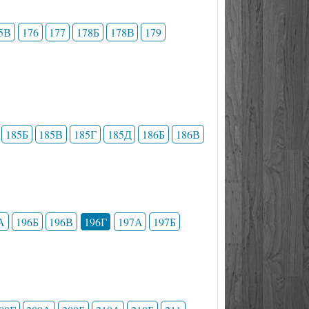
5В
176
177
178Б
178В
179
185Б
185В
185Г
185Д
186Б
186В
А
196Б
196В
196Г
197А
197Б