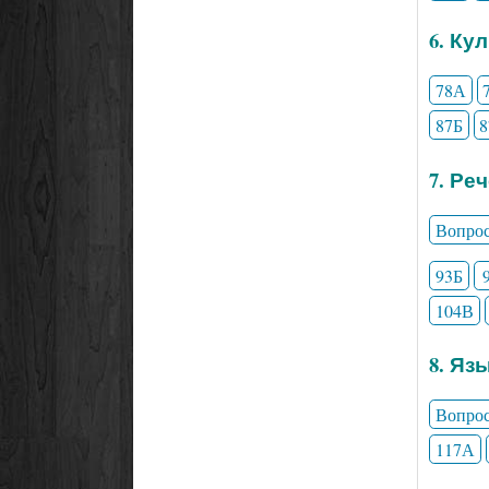
6. Ку
78А
87Б
7. Ре
Вопро
93Б
104В
8. Яз
Вопро
117А