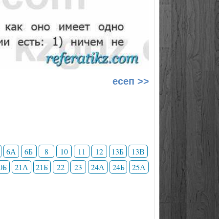
есеп >>
6А
6Б
8
10
11
12
13Б
13В
0Б
21А
21Б
22
23
24А
24Б
25А