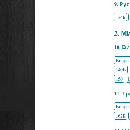
9. Ру
124Б
2. 
10. В
Вопро
140В
150
1
11. Т
Вопро
162Б