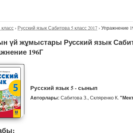
5 класс
›
Русский язык Сабитова 5 класс 2017
›
Упражнение 1
н үй жұмыстары Русский язык Сабито
жнение 196Г
Русский язык 5 - сынып
Авторлары:
Сабитова З., Скляренко К.
"Мек
абы: