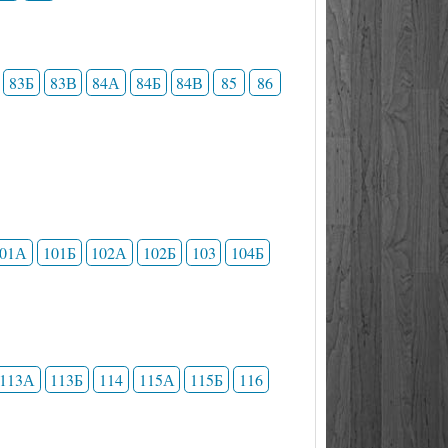
83Б
83В
84А
84Б
84В
85
86
101А
101Б
102А
102Б
103
104Б
113А
113Б
114
115А
115Б
116