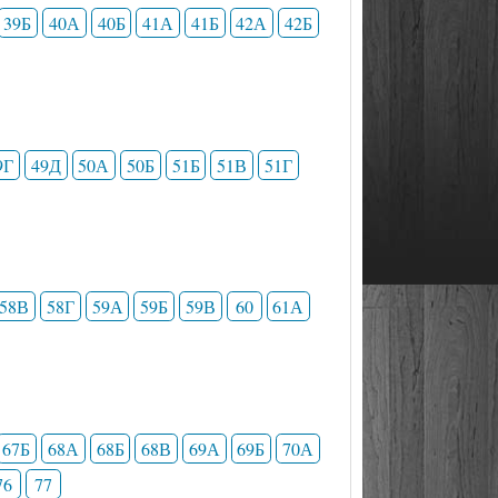
39Б
40А
40Б
41А
41Б
42А
42Б
9Г
49Д
50А
50Б
51Б
51В
51Г
58В
58Г
59А
59Б
59В
60
61А
67Б
68А
68Б
68В
69А
69Б
70А
76
77