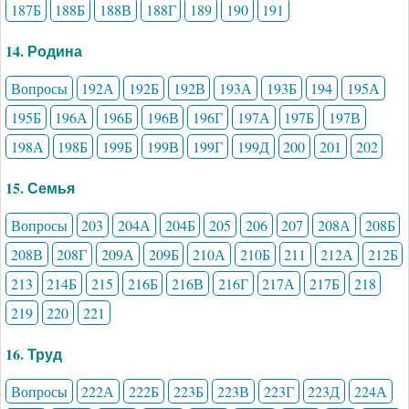
187Б
188Б
188В
188Г
189
190
191
14. Родина
Вопросы
192А
192Б
192В
193А
193Б
194
195А
195Б
196А
196Б
196В
196Г
197А
197Б
197В
198А
198Б
199Б
199В
199Г
199Д
200
201
202
15. Семья
Вопросы
203
204А
204Б
205
206
207
208А
208Б
208В
208Г
209А
209Б
210А
210Б
211
212А
212Б
213
214Б
215
216Б
216В
216Г
217А
217Б
218
219
220
221
16. Труд
Вопросы
222А
222Б
223Б
223В
223Г
223Д
224А