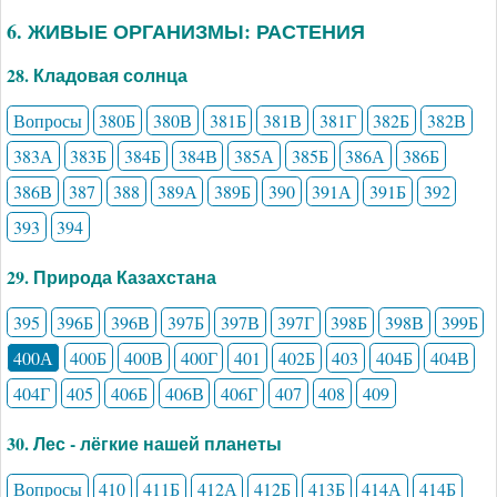
6. ЖИВЫЕ ОРГАНИЗМЫ: РАСТЕНИЯ
28. Кладовая солнца
Вопросы
380Б
380В
381Б
381В
381Г
382Б
382В
383А
383Б
384Б
384В
385А
385Б
386А
386Б
386В
387
388
389А
389Б
390
391А
391Б
392
393
394
29. Природа Казахстана
395
396Б
396В
397Б
397В
397Г
398Б
398В
399Б
400А
400Б
400В
400Г
401
402Б
403
404Б
404В
404Г
405
406Б
406В
406Г
407
408
409
30. Лес - лёгкие нашей планеты
Вопросы
410
411Б
412А
412Б
413Б
414А
414Б