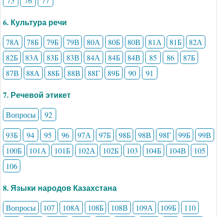
75
76
77
6. Культура речи
78А
78Б
79Б
79В
80А
80Б
80В
81А
81Б
82А
82Б
83А
83Б
83В
84А
84Б
84В
85
86
87Б
87В
88А
88Б
88В
88Г
89Б
90
91
7. Речевой этикет
Вопросы
92
93Б
94
95
96
97А
97Б
98Б
98В
98Г
99Б
99В
100Б
101А
101Б
102А
102Б
103
104Б
104В
105
106
8. Языки народов Казахстана
Вопросы
107
108А
108Б
108В
109А
109Б
110