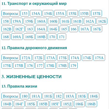
11. Транспорт и окружающий мир
Вопросы
153
154А
154Б
155А
155Б
155В
157Б
158
159А
159Б
160А
160Б
161Б
161В
162А
162Б
162В
162Г
163
164А
164Б
165
166
167А
167Б
168
169А
169Б
169В
170
171
12. Правила дорожного движения
Вопросы
172А
172Б
173А
173Б
174А
174Б
175А
175Б
175В
176
177
178Б
178В
179
3. ЖИЗНЕННЫЕ ЦЕННОСТИ
13. Правила жизни
Вопросы
180
181А
181Б
182
183А
183Б
184Б
184В
184Г
185Б
185В
185Г
185Д
186Б
186В