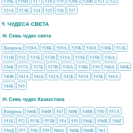
516Б
516В
517
518
519
520Б
520В
521
522
523А
523Б
524
525
526
527
9. ЧУДЕСА СВЕТА
38. Семь чудес света
Вопросы
528А
528Б
529А
529Б
530А
530Б
531Б
531В
532
533Б
533В
535А
535Б
535В
536А
536Б
537А
537Б
537В
538А
538Б
539
540А
540Б
540В
541А
541Б
542А
542Б
543А
543Б
544А
544Б
545
39. Семь чудес Казахстана
Вопросы
546Б
546В
547
548Б
548В
550
551А
551Б
552
553Б
553В
554
555
556Б
556В
556Г
556Д
557
558
559
560А
560Б
560В
561