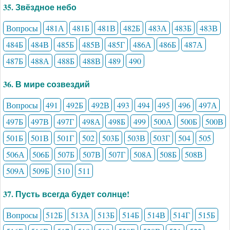
35. Звёздное небо
Вопросы
481А
481Б
481В
482Б
483А
483Б
483В
484Б
484В
485Б
485В
485Г
486А
486Б
487А
487Б
488А
488Б
488В
489
490
36. В мире созвездий
Вопросы
491
492Б
492В
493
494
495
496
497А
497Б
497В
497Г
498А
498Б
499
500А
500Б
500В
501Б
501В
501Г
502
503Б
503В
503Г
504
505
506А
506Б
507Б
507В
507Г
508А
508Б
508В
509А
509Б
510
511
37. Пусть всегда будет солнце!
Вопросы
512Б
513А
513Б
514Б
514В
514Г
515Б