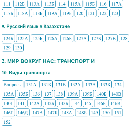
111
112Б
113А
113Б
114
115А
115Б
116
117А
117Б
118А
118Б
119А
119Б
120
121
122
123
9. Русский язык в Казахстане
124Б
125А
125Б
126А
126Б
127А
127Б
127В
128
129
130
2. МИР ВОКРУГ НАС: ТРАНСПОРТ И
10. Виды транспорта
Вопросы
131А
131Б
131В
132А
133А
133Б
134
135А
135Б
136
137
138
139А
139Б
140Б
140В
140Г
141
142А
142Б
143Б
144
145
146Б
146В
146Г
146Д
147А
147Б
148А
148Б
149
150
151
152