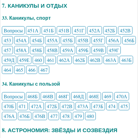
7. КАНИКУЛЫ И ОТДЫХ
33. Каникулы, спорт
Вопросы
451А
451Б
451В
451Г
452А
452Б
452В
453
454А
454Б
455А
455Б
455В
455Г
456А
456Б
457
458А
458Б
458В
459А
459Б
459В
459Г
459Д
459Е
460
461
462А
462Б
462В
463А
463Б
464
465
466
467
34. Каникулы с пользой
Вопросы
468Б
468В
468Г
468Д
468Е
469
470А
470Б
471
472А
472Б
472В
473А
473Б
474
475
476А
476Б
476В
477
478
479
480
8. АСТРОНОМИЯ: ЗВЁЗДЫ И СОЗВЕЗДИЯ