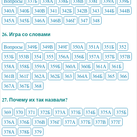
Вопросы
337Б
338А
338Б
338В
338Г
339А
339Б
340А
340Б
340В
341
342Б
342В
343
344Б
344В
345А
345Б
346А
346В
346Г
347
348
26. Игра со словами
Вопросы
349Б
349В
349Г
350А
351А
351Б
352
353Б
353В
354
355
356А
356Б
357А
357Б
357В
358А
358Б
359А
359Б
360А
360Б
361А
361Б
361В
361Г
362А
362Б
363
364А
364Б
365
366
367А
367Б
368
27. Почему их так назвали?
369
370
371
372Б
373А
373Б
374Б
375А
375Б
376А
376Б
376В
376Г
377А
377Б
377В
377Г
378А
378Б
379