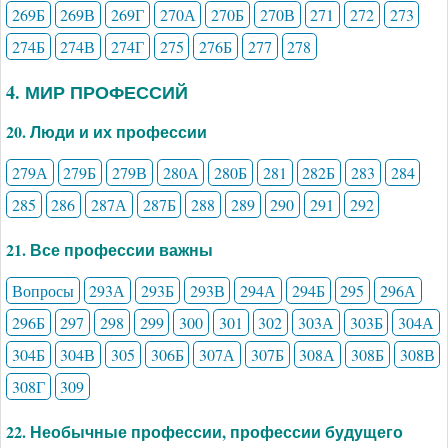
269Б
269В
269Г
270А
270Б
270В
271
272
273
274Б
274В
274Г
275
276Б
277
278
4. МИР ПРОФЕССИЙ
20. Люди и их профессии
279А
279Б
279В
280А
280Б
281
282Б
283
284
285
286
287А
287Б
288
289
290
291
292
21. Все профессии важны
Вопросы
293А
293Б
293В
294А
294Б
295
296А
296Б
297
298
299
300
301
302
303А
303Б
304А
304Б
304В
305
306Б
307А
307Б
308А
308Б
308В
308Г
309
22. Необычные профессии, профессии будущего