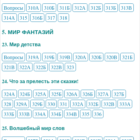
Вопросы
310А
310Б
311Б
312А
312Б
313Б
313В
314А
315
316Б
317
318
5. МИР ФАНТАЗИЙ
23. Мир детства
Вопросы
319А
319Б
319В
320А
320Б
320В
321Б
321В
322А
322Б
322В
323
24. Что за прелесть эти сказки!
324А
324Б
325А
325Б
326А
326Б
327А
327Б
328
329А
329Б
330
331
332А
332Б
332В
333А
333Б
333В
334А
334Б
334В
335
336
25. Волшебный мир слов