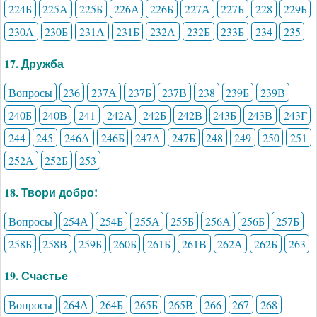
224Б
225А
225Б
226А
226Б
227А
227Б
228
229Б
230А
230Б
231А
231Б
232А
232Б
233Б
234
235
17. Дружба
Вопросы
236
237А
237Б
237В
238
239Б
239В
240Б
240В
241
242А
242Б
242В
243Б
243В
243Г
244
245
246А
246Б
247А
247Б
248
249
250
251
252А
252Б
253
18. Твори добро!
Вопросы
254А
254Б
255А
255Б
256А
256Б
257Б
258Б
258В
259Б
260Б
261Б
261В
262А
262Б
263
19. Счастье
Вопросы
264А
264Б
265Б
265В
266
267
268