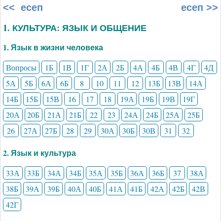
<< есеп
есеп >>
1. КУЛЬТУРА: ЯЗЫК И ОБЩЕНИЕ
1. Язык в жизни человека
Вопросы
1Б
1В
1Г
2А
2Б
4А
4Б
4В
4Г
4Д
5А
5Б
6А
6Б
8
10
11
12
13Б
13В
14А
14Б
15Б
15В
16
17
18
19А
19Б
19В
19Г
20А
20Б
21А
21Б
22
23
24А
24Б
25А
25Б
26
27А
27Б
28
29
30А
30Б
30В
31
32
2. Язык и культура
33А
33Б
34А
34Б
35А
35Б
36А
36Б
37
38А
38Б
39А
39Б
40А
40Б
41А
41Б
42А
42Б
42В
42Г