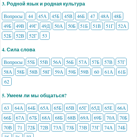
3. Родной язык и родная культура
Вопросы
44
45А
45Б
45В
46Б
47
48А
48Б
49Б
49В
49Г
49Д
50А
50Б
51Б
51В
51Г
52А
52Б
52В
52Г
53
4. Сила слова
Вопросы
55Б
55В
56А
56Б
57А
57Б
57В
57Г
58А
58Б
58В
58Г
59А
59Б
59В
60
61А
61Б
62
5. Умеем ли мы общаться?
63
64А
64Б
65А
65Б
65В
65Г
65Д
65Е
66А
66Б
67А
67Б
68А
68Б
68В
69А
69Б
70А
70Б
70В
71
72Б
72В
73А
73Б
73В
73Г
74А
74Б