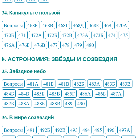
34. Каникулы с пользой
Вопросы
468Б
468В
468Г
468Д
468Е
469
470А
470Б
471
472А
472Б
472В
473А
473Б
474
475
476А
476Б
476В
477
478
479
480
8. АСТРОНОМИЯ: ЗВЁЗДЫ И СОЗВЕЗДИЯ
35. Звёздное небо
Вопросы
481А
481Б
481В
482Б
483А
483Б
483В
484Б
484В
485Б
485В
485Г
486А
486Б
487А
487Б
488А
488Б
488В
489
490
36. В мире созвездий
Вопросы
491
492Б
492В
493
494
495
496
497А