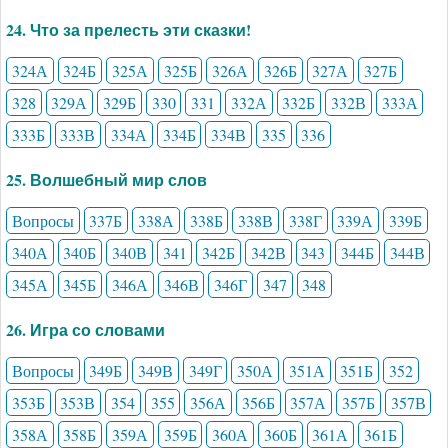
24. Что за прелесть эти сказки!
324А
324Б
325А
325Б
326А
326Б
327А
327Б
328
329А
329Б
330
331
332А
332Б
332В
333А
333Б
333В
334А
334Б
334В
335
336
25. Волшебный мир слов
Вопросы
337Б
338А
338Б
338В
338Г
339А
339Б
340А
340Б
340В
341
342Б
342В
343
344Б
344В
345А
345Б
346А
346В
346Г
347
348
26. Игра со словами
Вопросы
349Б
349В
349Г
350А
351А
351Б
352
353Б
353В
354
355
356А
356Б
357А
357Б
357В
358А
358Б
359А
359Б
360А
360Б
361А
361Б