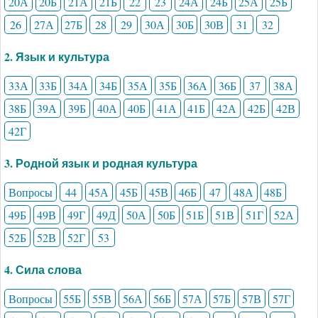
20А
20Б
21А
21Б
22
23
24А
24Б
25А
25Б
26
27А
27Б
28
29
30А
30Б
30В
31
32
2. Язык и культура
33А
33Б
34А
34Б
35А
35Б
36А
36Б
37
38А
38Б
39А
39Б
40А
40Б
41А
41Б
42А
42Б
42В
42Г
3. Родной язык и родная культура
Вопросы
44
45А
45Б
45В
46Б
47
48А
48Б
49Б
49В
49Г
49Д
50А
50Б
51Б
51В
51Г
52А
52Б
52В
52Г
53
4. Сила слова
Вопросы
55Б
55В
56А
56Б
57А
57Б
57В
57Г