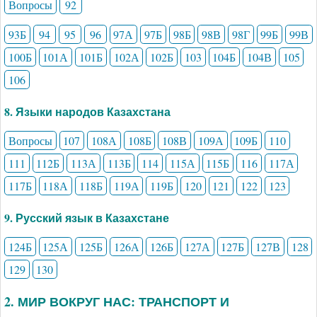
Вопросы
92
93Б
94
95
96
97А
97Б
98Б
98В
98Г
99Б
99В
100Б
101А
101Б
102А
102Б
103
104Б
104В
105
106
8. Языки народов Казахстана
Вопросы
107
108А
108Б
108В
109А
109Б
110
111
112Б
113А
113Б
114
115А
115Б
116
117А
117Б
118А
118Б
119А
119Б
120
121
122
123
9. Русский язык в Казахстане
124Б
125А
125Б
126А
126Б
127А
127Б
127В
128
129
130
2. МИР ВОКРУГ НАС: ТРАНСПОРТ И