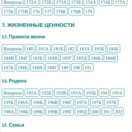
Вопросы
172А
172Б
173А
173Б
174А
174Б
175А
175Б
175В
176
177
178Б
178В
179
3. ЖИЗНЕННЫЕ ЦЕННОСТИ
13. Правила жизни
Вопросы
180
181А
181Б
182
183А
183Б
184Б
184В
184Г
185Б
185В
185Г
185Д
186Б
186В
187Б
188Б
188В
188Г
189
190
191
14. Родина
Вопросы
192А
192Б
192В
193А
193Б
194
195А
195Б
196А
196Б
196В
196Г
197А
197Б
197В
198А
198Б
199Б
199В
199Г
199Д
200
201
202
15. Семья