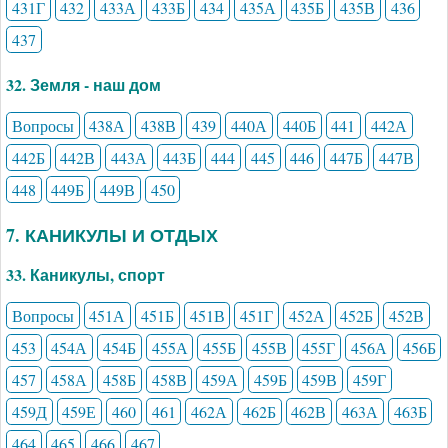
431Г
432
433А
433Б
434
435А
435Б
435В
436
437
32. Земля - наш дом
Вопросы
438А
438В
439
440А
440Б
441
442А
442Б
442В
443А
443Б
444
445
446
447Б
447В
448
449Б
449В
450
7. КАНИКУЛЫ И ОТДЫХ
33. Каникулы, спорт
Вопросы
451А
451Б
451В
451Г
452А
452Б
452В
453
454А
454Б
455А
455Б
455В
455Г
456А
456Б
457
458А
458Б
458В
459А
459Б
459В
459Г
459Д
459Е
460
461
462А
462Б
462В
463А
463Б
464
465
466
467