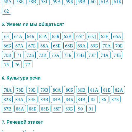
58А
58Б
58В
58Г
59А
59Б
59В
60
61А
61Б
62
5. Умеем ли мы общаться?
63
64А
64Б
65А
65Б
65В
65Г
65Д
65Е
66А
66Б
67А
67Б
68А
68Б
68В
69А
69Б
70А
70Б
70В
71
72Б
72В
73А
73Б
73В
73Г
74А
74Б
75
76
77
6. Культура речи
78А
78Б
79Б
79В
80А
80Б
80В
81А
81Б
82А
82Б
83А
83Б
83В
84А
84Б
84В
85
86
87Б
87В
88А
88Б
88В
88Г
89Б
90
91
7. Речевой этикет