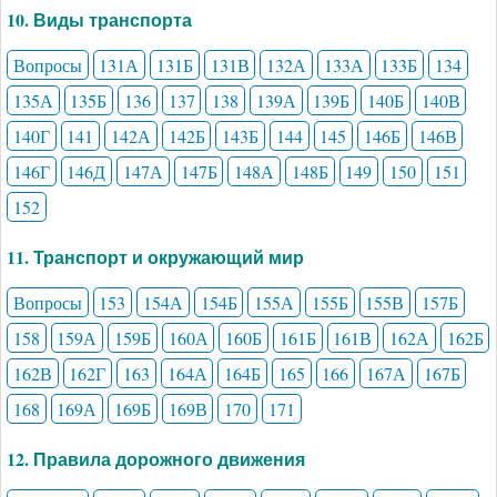
10. Виды транспорта
Вопросы
131А
131Б
131В
132А
133А
133Б
134
135А
135Б
136
137
138
139А
139Б
140Б
140В
140Г
141
142А
142Б
143Б
144
145
146Б
146В
146Г
146Д
147А
147Б
148А
148Б
149
150
151
152
11. Транспорт и окружающий мир
Вопросы
153
154А
154Б
155А
155Б
155В
157Б
158
159А
159Б
160А
160Б
161Б
161В
162А
162Б
162В
162Г
163
164А
164Б
165
166
167А
167Б
168
169А
169Б
169В
170
171
12. Правила дорожного движения