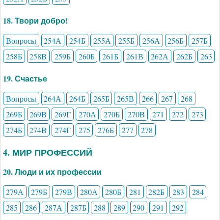
18. Твори добро!
Вопросы
254А
254Б
255А
255Б
256А
256Б
257Б
258Б
258В
259Б
260Б
261Б
261В
262А
262Б
263
19. Счастье
Вопросы
264А
264Б
265Б
265В
266
267
268
269Б
269В
269Г
270А
270Б
270В
271
272
273
274Б
274В
274Г
275
276Б
277
278
4. МИР ПРОФЕССИЙ
20. Люди и их профессии
279А
279Б
279В
280А
280Б
281
282Б
283
284
285
286
287А
287Б
288
289
290
291
292