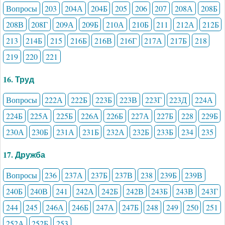
Вопросы
203
204А
204Б
205
206
207
208А
208Б
208В
208Г
209А
209Б
210А
210Б
211
212А
212Б
213
214Б
215
216Б
216В
216Г
217А
217Б
218
219
220
221
16. Труд
Вопросы
222А
222Б
223Б
223В
223Г
223Д
224А
224Б
225А
225Б
226А
226Б
227А
227Б
228
229Б
230А
230Б
231А
231Б
232А
232Б
233Б
234
235
17. Дружба
Вопросы
236
237А
237Б
237В
238
239Б
239В
240Б
240В
241
242А
242Б
242В
243Б
243В
243Г
244
245
246А
246Б
247А
247Б
248
249
250
251
252А
252Б
253