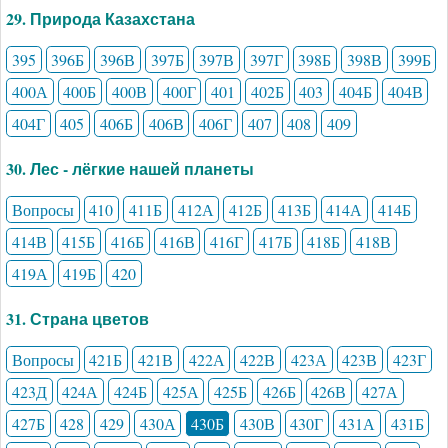
29. Природа Казахстана
395
396Б
396В
397Б
397В
397Г
398Б
398В
399Б
400А
400Б
400В
400Г
401
402Б
403
404Б
404В
404Г
405
406Б
406В
406Г
407
408
409
30. Лес - лёгкие нашей планеты
Вопросы
410
411Б
412А
412Б
413Б
414А
414Б
414В
415Б
416Б
416В
416Г
417Б
418Б
418В
419А
419Б
420
31. Страна цветов
Вопросы
421Б
421В
422А
422В
423А
423В
423Г
423Д
424А
424Б
425А
425Б
426Б
426В
427А
427Б
428
429
430А
430Б
430В
430Г
431А
431Б