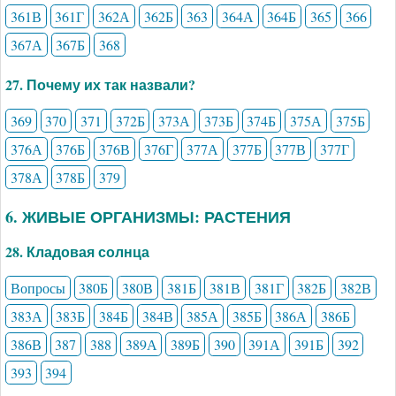
361В
361Г
362А
362Б
363
364А
364Б
365
366
367А
367Б
368
27. Почему их так назвали?
369
370
371
372Б
373А
373Б
374Б
375А
375Б
376А
376Б
376В
376Г
377А
377Б
377В
377Г
378А
378Б
379
6. ЖИВЫЕ ОРГАНИЗМЫ: РАСТЕНИЯ
28. Кладовая солнца
Вопросы
380Б
380В
381Б
381В
381Г
382Б
382В
383А
383Б
384Б
384В
385А
385Б
386А
386Б
386В
387
388
389А
389Б
390
391А
391Б
392
393
394