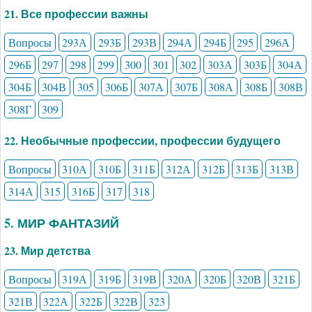
21. Все профессии важны
Вопросы
293А
293Б
293В
294А
294Б
295
296А
296Б
297
298
299
300
301
302
303А
303Б
304А
304Б
304В
305
306Б
307А
307Б
308А
308Б
308В
308Г
309
22. Необычные профессии, профессии будущего
Вопросы
310А
310Б
311Б
312А
312Б
313Б
313В
314А
315
316Б
317
318
5. МИР ФАНТАЗИЙ
23. Мир детства
Вопросы
319А
319Б
319В
320А
320Б
320В
321Б
321В
322А
322Б
322В
323