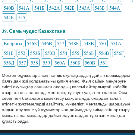
540В
541А
541Б
542А
542Б
543А
543Б
544А
544Б
545
39. Семь чудес Казахстана
Вопросы
546Б
546В
547
548Б
548В
550
551А
551Б
552
553Б
553В
554
555
556Б
556В
556Г
556Д
557
558
559
560А
560Б
560В
561
Мектеп оқушыларының пәндік оқулықтардың дайын шешімдерім
баяғыдан жиі қолданатыны құпия емес. Жыл сайын меңгеруге
тиісті оқулықтар санымен олардың көлемі айтарлықтай көбейіп
отыр, ал осы пәндерді менгеріп, түсінуге уақыт жеткіліксіз. Осы
себеппен балаларға көмектесу мақсатында, олардан талап
етілетін жүктемелерді азайтуға, күнделікті ментальды шаршауын
алдын-алу және үй жұмыстарына дайындалу тиімділігін арттыру
мақсатында мамандар дайын жауаптардан тұратын жинақтар
құрастырады.