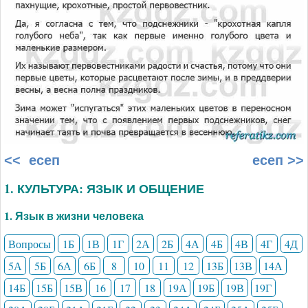
<< есеп
есеп >>
1. КУЛЬТУРА: ЯЗЫК И ОБЩЕНИЕ
1. Язык в жизни человека
Вопросы
1Б
1В
1Г
2А
2Б
4А
4Б
4В
4Г
4Д
5А
5Б
6А
6Б
8
10
11
12
13Б
13В
14А
14Б
15Б
15В
16
17
18
19А
19Б
19В
19Г