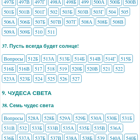
497Б
497В
497Г
498А
498Б
499
500А
500Б
500В
501Б
501В
501Г
502
503Б
503В
503Г
504
505
506А
506Б
507Б
507В
507Г
508А
508Б
508В
509А
509Б
510
511
37. Пусть всегда будет солнце!
Вопросы
512Б
513А
513Б
514Б
514В
514Г
515Б
516Б
516В
517
518
519
520Б
520В
521
522
523А
523Б
524
525
526
527
9. ЧУДЕСА СВЕТА
38. Семь чудес света
Вопросы
528А
528Б
529А
529Б
530А
530Б
531Б
531В
532
533Б
533В
535А
535Б
535В
536А
536Б
537А
537Б
537В
538А
538Б
539
540А
540Б