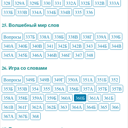
328
329А
329Б
330
331
332А
332Б
332В
333А
333Б
333В
334А
334Б
334В
335
336
25. Волшебный мир слов
Вопросы
337Б
338А
338Б
338В
338Г
339А
339Б
340А
340Б
340В
341
342Б
342В
343
344Б
344В
345А
345Б
346А
346В
346Г
347
348
26. Игра со словами
Вопросы
349Б
349В
349Г
350А
351А
351Б
352
353Б
353В
354
355
356А
356Б
357А
357Б
357В
358А
358Б
359А
359Б
360А
360Б
361А
361Б
361В
361Г
362А
362Б
363
364А
364Б
365
366
367А
367Б
368