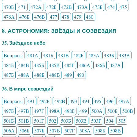
470Б
471
472А
472Б
472В
473А
473Б
474
475
476А
476Б
476В
477
478
479
480
8. АСТРОНОМИЯ: ЗВЁЗДЫ И СОЗВЕЗДИЯ
35. Звёздное небо
Вопросы
481А
481Б
481В
482Б
483А
483Б
483В
484Б
484В
485Б
485В
485Г
486А
486Б
487А
487Б
488А
488Б
488В
489
490
36. В мире созвездий
Вопросы
491
492Б
492В
493
494
495
496
497А
497Б
497В
497Г
498А
498Б
499
500А
500Б
500В
501Б
501В
501Г
502
503Б
503В
503Г
504
505
506А
506Б
507Б
507В
507Г
508А
508Б
508В