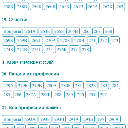
258Б
258В
259Б
260Б
261Б
261В
262А
262Б
263
19. Счастье
Вопросы
264А
264Б
265Б
265В
266
267
268
269Б
269В
269Г
270А
270Б
270В
271
272
273
274Б
274В
274Г
275
276Б
277
278
4. МИР ПРОФЕССИЙ
20. Люди и их профессии
279А
279Б
279В
280А
280Б
281
282Б
283
284
285
286
287А
287Б
288
289
290
291
292
21. Все профессии важны
Вопросы
293А
293Б
293В
294А
294Б
295
296А