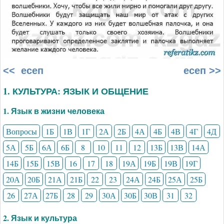
<< есеп
есеп >>
1. КУЛЬТУРА: ЯЗЫК И ОБЩЕНИЕ
1. Язык в жизни человека
Вопросы
1Б
1В
1Г
2А
2Б
4А
4Б
4В
4Г
4Д
5А
5Б
6А
6Б
8
10
11
12
13Б
13В
14А
14Б
15Б
15В
16
17
18
19А
19Б
19В
19Г
20А
20Б
21А
21Б
22
23
24А
24Б
25А
25Б
26
27А
27Б
28
29
30А
30Б
30В
31
32
2. Язык и культура