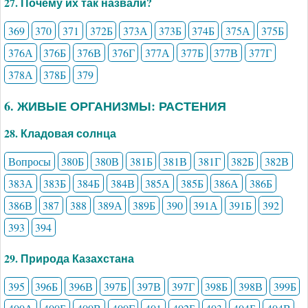
27. Почему их так назвали?
369
370
371
372Б
373А
373Б
374Б
375А
375Б
376А
376Б
376В
376Г
377А
377Б
377В
377Г
378А
378Б
379
6. ЖИВЫЕ ОРГАНИЗМЫ: РАСТЕНИЯ
28. Кладовая солнца
Вопросы
380Б
380В
381Б
381В
381Г
382Б
382В
383А
383Б
384Б
384В
385А
385Б
386А
386Б
386В
387
388
389А
389Б
390
391А
391Б
392
393
394
29. Природа Казахстана
395
396Б
396В
397Б
397В
397Г
398Б
398В
399Б