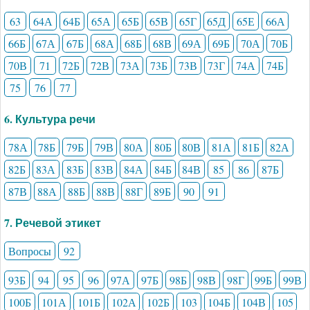
63
64А
64Б
65А
65Б
65В
65Г
65Д
65Е
66А
66Б
67А
67Б
68А
68Б
68В
69А
69Б
70А
70Б
70В
71
72Б
72В
73А
73Б
73В
73Г
74А
74Б
75
76
77
6. Культура речи
78А
78Б
79Б
79В
80А
80Б
80В
81А
81Б
82А
82Б
83А
83Б
83В
84А
84Б
84В
85
86
87Б
87В
88А
88Б
88В
88Г
89Б
90
91
7. Речевой этикет
Вопросы
92
93Б
94
95
96
97А
97Б
98Б
98В
98Г
99Б
99В
100Б
101А
101Б
102А
102Б
103
104Б
104В
105