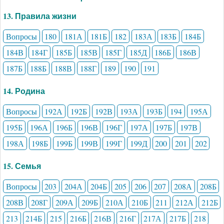
13. Правила жизни
Вопросы
180
181А
181Б
182
183А
183Б
184Б
184В
184Г
185Б
185В
185Г
185Д
186Б
186В
187Б
188Б
188В
188Г
189
190
191
14. Родина
Вопросы
192А
192Б
192В
193А
193Б
194
195А
195Б
196А
196Б
196В
196Г
197А
197Б
197В
198А
198Б
199Б
199В
199Г
199Д
200
201
202
15. Семья
Вопросы
203
204А
204Б
205
206
207
208А
208Б
208В
208Г
209А
209Б
210А
210Б
211
212А
212Б
213
214Б
215
216Б
216В
216Г
217А
217Б
218