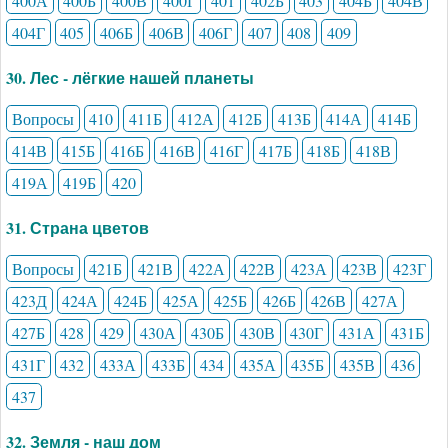
400А
400Б
400В
400Г
401
402Б
403
404Б
404В
404Г
405
406Б
406В
406Г
407
408
409
30. Лес - лёгкие нашей планеты
Вопросы
410
411Б
412А
412Б
413Б
414А
414Б
414В
415Б
416Б
416В
416Г
417Б
418Б
418В
419А
419Б
420
31. Страна цветов
Вопросы
421Б
421В
422А
422В
423А
423В
423Г
423Д
424А
424Б
425А
425Б
426Б
426В
427А
427Б
428
429
430А
430Б
430В
430Г
431А
431Б
431Г
432
433А
433Б
434
435А
435Б
435В
436
437
32. Земля - наш дом