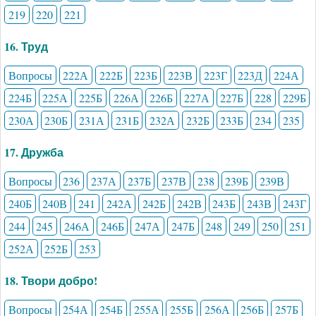
219
220
221
16. Труд
Вопросы
222А
222Б
223Б
223В
223Г
223Д
224А
224Б
225А
225Б
226А
226Б
227А
227Б
228
229Б
230А
230Б
231А
231Б
232А
232Б
233Б
234
235
17. Дружба
Вопросы
236
237А
237Б
237В
238
239Б
239В
240Б
240В
241
242А
242Б
242В
243Б
243В
243Г
244
245
246А
246Б
247А
247Б
248
249
250
251
252А
252Б
253
18. Твори добро!
Вопросы
254А
254Б
255А
255Б
256А
256Б
257Б