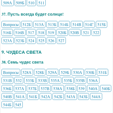
509А
509Б
510
511
37. Пусть всегда будет солнце!
Вопросы
512Б
513А
513Б
514Б
514В
514Г
515Б
516Б
516В
517
518
519
520Б
520В
521
522
523А
523Б
524
525
526
527
9. ЧУДЕСА СВЕТА
38. Семь чудес света
Вопросы
528А
528Б
529А
529Б
530А
530Б
531Б
531В
532
533Б
533В
535А
535Б
535В
536А
536Б
537А
537Б
537В
538А
538Б
539
540А
540Б
540В
541А
541Б
542А
542Б
543А
543Б
544А
544Б
545