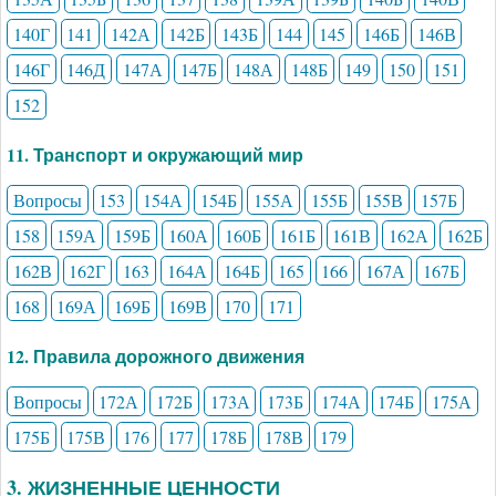
140Г
141
142А
142Б
143Б
144
145
146Б
146В
146Г
146Д
147А
147Б
148А
148Б
149
150
151
152
11. Транспорт и окружающий мир
Вопросы
153
154А
154Б
155А
155Б
155В
157Б
158
159А
159Б
160А
160Б
161Б
161В
162А
162Б
162В
162Г
163
164А
164Б
165
166
167А
167Б
168
169А
169Б
169В
170
171
12. Правила дорожного движения
Вопросы
172А
172Б
173А
173Б
174А
174Б
175А
175Б
175В
176
177
178Б
178В
179
3. ЖИЗНЕННЫЕ ЦЕННОСТИ