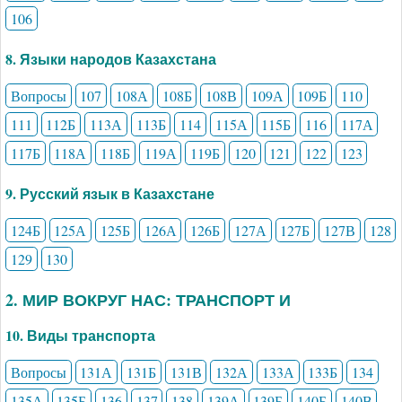
106
8. Языки народов Казахстана
Вопросы
107
108А
108Б
108В
109А
109Б
110
111
112Б
113А
113Б
114
115А
115Б
116
117А
117Б
118А
118Б
119А
119Б
120
121
122
123
9. Русский язык в Казахстане
124Б
125А
125Б
126А
126Б
127А
127Б
127В
128
129
130
2. МИР ВОКРУГ НАС: ТРАНСПОРТ И
10. Виды транспорта
Вопросы
131А
131Б
131В
132А
133А
133Б
134
135А
135Б
136
137
138
139А
139Б
140Б
140В