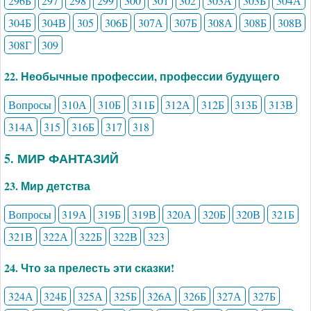
296Б
297
298
299
300
301
302
303А
303Б
304А
304Б
304В
305
306Б
307А
307Б
308А
308Б
308В
308Г
309
22. Необычные профессии, профессии будущего
Вопросы
310А
310Б
311Б
312А
312Б
313Б
313В
314А
315
316Б
317
318
5. МИР ФАНТАЗИЙ
23. Мир детства
Вопросы
319А
319Б
319В
320А
320Б
320В
321Б
321В
322А
322Б
322В
323
24. Что за прелесть эти сказки!
324А
324Б
325А
325Б
326А
326Б
327А
327Б