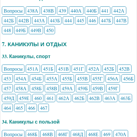
Вопросы
438А
438В
439
440А
440Б
441
442А
442Б
442В
443А
443Б
444
445
446
447Б
447В
448
449Б
449В
450
7. КАНИКУЛЫ И ОТДЫХ
33. Каникулы, спорт
Вопросы
451А
451Б
451В
451Г
452А
452Б
452В
453
454А
454Б
455А
455Б
455В
455Г
456А
456Б
457
458А
458Б
458В
459А
459Б
459В
459Г
459Д
459Е
460
461
462А
462Б
462В
463А
463Б
464
465
466
467
34. Каникулы с пользой
Вопросы
468Б
468В
468Г
468Д
468Е
469
470А