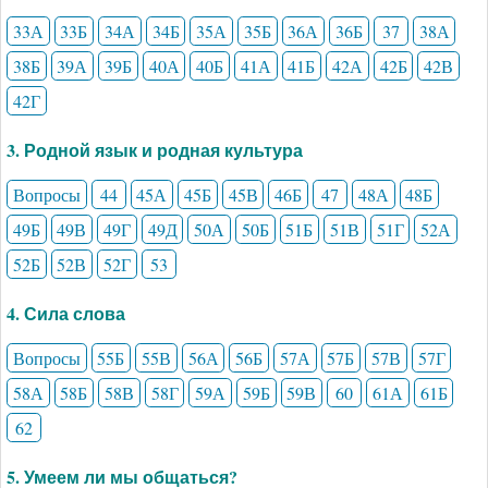
33А
33Б
34А
34Б
35А
35Б
36А
36Б
37
38А
38Б
39А
39Б
40А
40Б
41А
41Б
42А
42Б
42В
42Г
3. Родной язык и родная культура
Вопросы
44
45А
45Б
45В
46Б
47
48А
48Б
49Б
49В
49Г
49Д
50А
50Б
51Б
51В
51Г
52А
52Б
52В
52Г
53
4. Сила слова
Вопросы
55Б
55В
56А
56Б
57А
57Б
57В
57Г
58А
58Б
58В
58Г
59А
59Б
59В
60
61А
61Б
62
5. Умеем ли мы общаться?