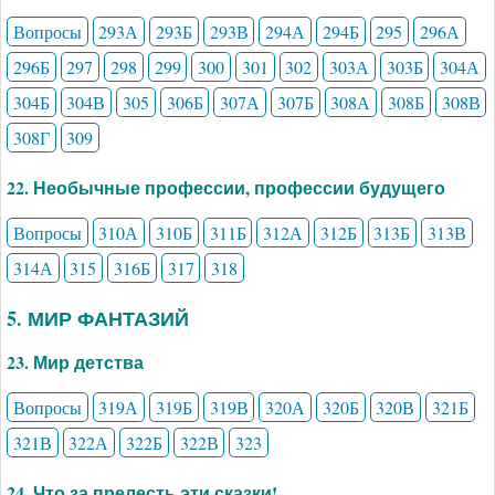
Вопросы
293А
293Б
293В
294А
294Б
295
296А
296Б
297
298
299
300
301
302
303А
303Б
304А
304Б
304В
305
306Б
307А
307Б
308А
308Б
308В
308Г
309
22. Необычные профессии, профессии будущего
Вопросы
310А
310Б
311Б
312А
312Б
313Б
313В
314А
315
316Б
317
318
5. МИР ФАНТАЗИЙ
23. Мир детства
Вопросы
319А
319Б
319В
320А
320Б
320В
321Б
321В
322А
322Б
322В
323
24. Что за прелесть эти сказки!