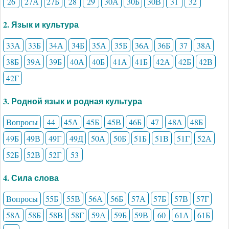
26
27А
27Б
28
29
30А
30Б
30В
31
32
2. Язык и культура
33А
33Б
34А
34Б
35А
35Б
36А
36Б
37
38А
38Б
39А
39Б
40А
40Б
41А
41Б
42А
42Б
42В
42Г
3. Родной язык и родная культура
Вопросы
44
45А
45Б
45В
46Б
47
48А
48Б
49Б
49В
49Г
49Д
50А
50Б
51Б
51В
51Г
52А
52Б
52В
52Г
53
4. Сила слова
Вопросы
55Б
55В
56А
56Б
57А
57Б
57В
57Г
58А
58Б
58В
58Г
59А
59Б
59В
60
61А
61Б