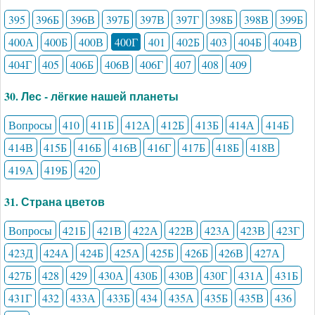
395
396Б
396В
397Б
397В
397Г
398Б
398В
399Б
400А
400Б
400В
400Г
401
402Б
403
404Б
404В
404Г
405
406Б
406В
406Г
407
408
409
30. Лес - лёгкие нашей планеты
Вопросы
410
411Б
412А
412Б
413Б
414А
414Б
414В
415Б
416Б
416В
416Г
417Б
418Б
418В
419А
419Б
420
31. Страна цветов
Вопросы
421Б
421В
422А
422В
423А
423В
423Г
423Д
424А
424Б
425А
425Б
426Б
426В
427А
427Б
428
429
430А
430Б
430В
430Г
431А
431Б
431Г
432
433А
433Б
434
435А
435Б
435В
436