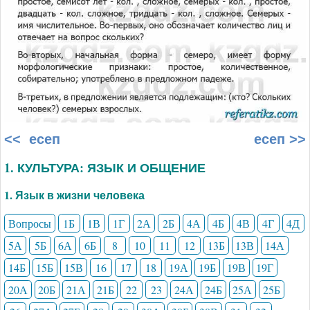
<< есеп
есеп >>
1. КУЛЬТУРА: ЯЗЫК И ОБЩЕНИЕ
1. Язык в жизни человека
Вопросы
1Б
1В
1Г
2А
2Б
4А
4Б
4В
4Г
4Д
5А
5Б
6А
6Б
8
10
11
12
13Б
13В
14А
14Б
15Б
15В
16
17
18
19А
19Б
19В
19Г
20А
20Б
21А
21Б
22
23
24А
24Б
25А
25Б