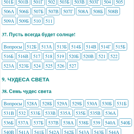
501Б
501В
501Г
502
503Б
503В
503Г
504
505
506А
506Б
507Б
507В
507Г
508А
508Б
508В
509А
509Б
510
511
37. Пусть всегда будет солнце!
Вопросы
512Б
513А
513Б
514Б
514В
514Г
515Б
516Б
516В
517
518
519
520Б
520В
521
522
523А
523Б
524
525
526
527
9. ЧУДЕСА СВЕТА
38. Семь чудес света
Вопросы
528А
528Б
529А
529Б
530А
530Б
531Б
531В
532
533Б
533В
535А
535Б
535В
536А
536Б
537А
537Б
537В
538А
538Б
539
540А
540Б
540В
541А
541Б
542А
542Б
543А
543Б
544А