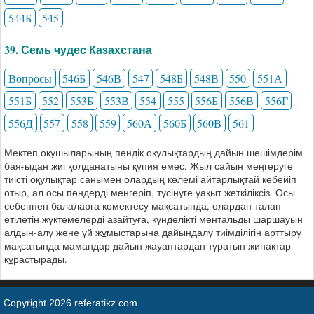
544Б
545
39. Семь чудес Казахстана
Вопросы
546Б
546В
547
548Б
548В
550
551А
551Б
552
553Б
553В
554
555
556Б
556В
556Г
556Д
557
558
559
560А
560Б
560В
561
Мектеп оқушыларының пәндік оқулықтардың дайын шешімдерім
баяғыдан жиі қолданатыны құпия емес. Жыл сайын меңгеруге
тиісті оқулықтар санымен олардың көлемі айтарлықтай көбейіп
отыр, ал осы пәндерді менгеріп, түсінуге уақыт жеткіліксіз. Осы
себеппен балаларға көмектесу мақсатында, олардан талап
етілетін жүктемелерді азайтуға, күнделікті ментальды шаршауын
алдын-алу және үй жұмыстарына дайындалу тиімділігін арттыру
мақсатында мамандар дайын жауаптардан тұратын жинақтар
құрастырады.
Copyright 2026 referatikz.com