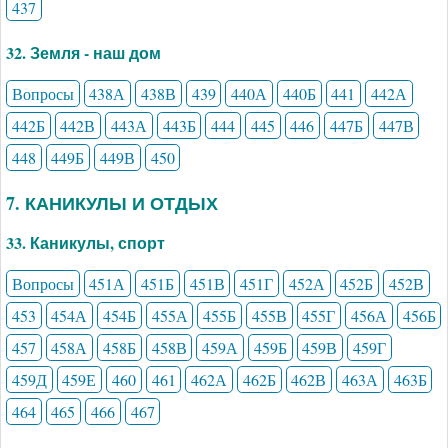
437
32. Земля - наш дом
Вопросы
438А
438В
439
440А
440Б
441
442А
442Б
442В
443А
443Б
444
445
446
447Б
447В
448
449Б
449В
450
7. КАНИКУЛЫ И ОТДЫХ
33. Каникулы, спорт
Вопросы
451А
451Б
451В
451Г
452А
452Б
452В
453
454А
454Б
455А
455Б
455В
455Г
456А
456Б
457
458А
458Б
458В
459А
459Б
459В
459Г
459Д
459Е
460
461
462А
462Б
462В
463А
463Б
464
465
466
467