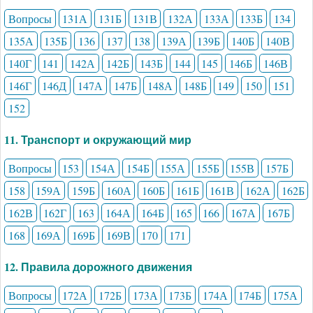
Вопросы
131А
131Б
131В
132А
133А
133Б
134
135А
135Б
136
137
138
139А
139Б
140Б
140В
140Г
141
142А
142Б
143Б
144
145
146Б
146В
146Г
146Д
147А
147Б
148А
148Б
149
150
151
152
11. Транспорт и окружающий мир
Вопросы
153
154А
154Б
155А
155Б
155В
157Б
158
159А
159Б
160А
160Б
161Б
161В
162А
162Б
162В
162Г
163
164А
164Б
165
166
167А
167Б
168
169А
169Б
169В
170
171
12. Правила дорожного движения
Вопросы
172А
172Б
173А
173Б
174А
174Б
175А