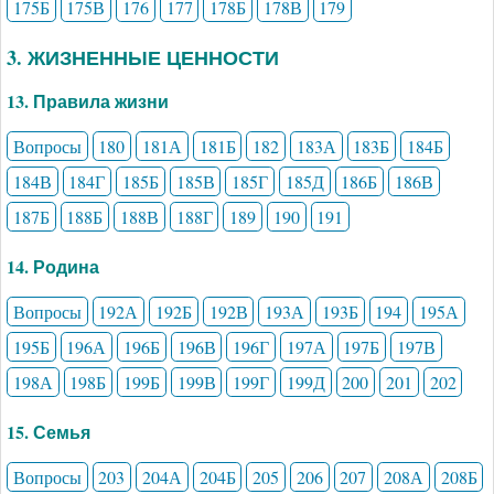
175Б
175В
176
177
178Б
178В
179
3. ЖИЗНЕННЫЕ ЦЕННОСТИ
13. Правила жизни
Вопросы
180
181А
181Б
182
183А
183Б
184Б
184В
184Г
185Б
185В
185Г
185Д
186Б
186В
187Б
188Б
188В
188Г
189
190
191
14. Родина
Вопросы
192А
192Б
192В
193А
193Б
194
195А
195Б
196А
196Б
196В
196Г
197А
197Б
197В
198А
198Б
199Б
199В
199Г
199Д
200
201
202
15. Семья
Вопросы
203
204А
204Б
205
206
207
208А
208Б