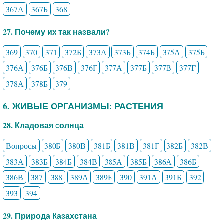
367А
367Б
368
27. Почему их так назвали?
369
370
371
372Б
373А
373Б
374Б
375А
375Б
376А
376Б
376В
376Г
377А
377Б
377В
377Г
378А
378Б
379
6. ЖИВЫЕ ОРГАНИЗМЫ: РАСТЕНИЯ
28. Кладовая солнца
Вопросы
380Б
380В
381Б
381В
381Г
382Б
382В
383А
383Б
384Б
384В
385А
385Б
386А
386Б
386В
387
388
389А
389Б
390
391А
391Б
392
393
394
29. Природа Казахстана