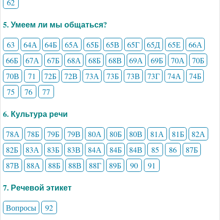
62
5. Умеем ли мы общаться?
63
64А
64Б
65А
65Б
65В
65Г
65Д
65Е
66А
66Б
67А
67Б
68А
68Б
68В
69А
69Б
70А
70Б
70В
71
72Б
72В
73А
73Б
73В
73Г
74А
74Б
75
76
77
6. Культура речи
78А
78Б
79Б
79В
80А
80Б
80В
81А
81Б
82А
82Б
83А
83Б
83В
84А
84Б
84В
85
86
87Б
87В
88А
88Б
88В
88Г
89Б
90
91
7. Речевой этикет
Вопросы
92