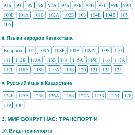
93Б
94
95
96
97А
97Б
98Б
98В
98Г
99Б
99В
100Б
101А
101Б
102А
102Б
103
104Б
104В
105
106
8. Языки народов Казахстана
Вопросы
107
108А
108Б
108В
109А
109Б
110
111
112Б
113А
113Б
114
115А
115Б
116
117А
117Б
118А
118Б
119А
119Б
120
121
122
123
9. Русский язык в Казахстане
124Б
125А
125Б
126А
126Б
127А
127Б
127В
128
129
130
2. МИР ВОКРУГ НАС: ТРАНСПОРТ И
10. Виды транспорта