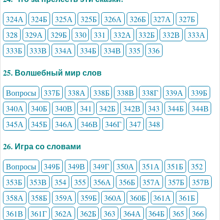
324А
324Б
325А
325Б
326А
326Б
327А
327Б
328
329А
329Б
330
331
332А
332Б
332В
333А
333Б
333В
334А
334Б
334В
335
336
25. Волшебный мир слов
Вопросы
337Б
338А
338Б
338В
338Г
339А
339Б
340А
340Б
340В
341
342Б
342В
343
344Б
344В
345А
345Б
346А
346В
346Г
347
348
26. Игра со словами
Вопросы
349Б
349В
349Г
350А
351А
351Б
352
353Б
353В
354
355
356А
356Б
357А
357Б
357В
358А
358Б
359А
359Б
360А
360Б
361А
361Б
361В
361Г
362А
362Б
363
364А
364Б
365
366