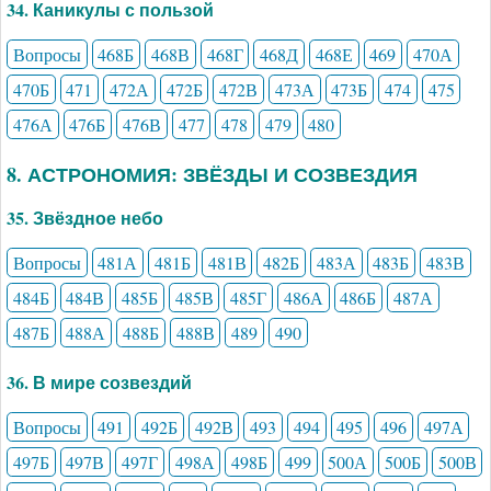
34. Каникулы с пользой
Вопросы
468Б
468В
468Г
468Д
468Е
469
470А
470Б
471
472А
472Б
472В
473А
473Б
474
475
476А
476Б
476В
477
478
479
480
8. АСТРОНОМИЯ: ЗВЁЗДЫ И СОЗВЕЗДИЯ
35. Звёздное небо
Вопросы
481А
481Б
481В
482Б
483А
483Б
483В
484Б
484В
485Б
485В
485Г
486А
486Б
487А
487Б
488А
488Б
488В
489
490
36. В мире созвездий
Вопросы
491
492Б
492В
493
494
495
496
497А
497Б
497В
497Г
498А
498Б
499
500А
500Б
500В