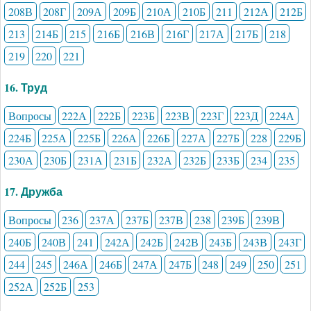
208В
208Г
209А
209Б
210А
210Б
211
212А
212Б
213
214Б
215
216Б
216В
216Г
217А
217Б
218
219
220
221
16. Труд
Вопросы
222А
222Б
223Б
223В
223Г
223Д
224А
224Б
225А
225Б
226А
226Б
227А
227Б
228
229Б
230А
230Б
231А
231Б
232А
232Б
233Б
234
235
17. Дружба
Вопросы
236
237А
237Б
237В
238
239Б
239В
240Б
240В
241
242А
242Б
242В
243Б
243В
243Г
244
245
246А
246Б
247А
247Б
248
249
250
251
252А
252Б
253