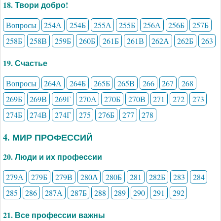
18. Твори добро!
Вопросы
254А
254Б
255А
255Б
256А
256Б
257Б
258Б
258В
259Б
260Б
261Б
261В
262А
262Б
263
19. Счастье
Вопросы
264А
264Б
265Б
265В
266
267
268
269Б
269В
269Г
270А
270Б
270В
271
272
273
274Б
274В
274Г
275
276Б
277
278
4. МИР ПРОФЕССИЙ
20. Люди и их профессии
279А
279Б
279В
280А
280Б
281
282Б
283
284
285
286
287А
287Б
288
289
290
291
292
21. Все профессии важны