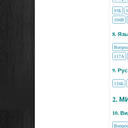
93Б
104В
8. Яз
Вопро
117А
9. Ру
124Б
2. 
10. В
Вопро