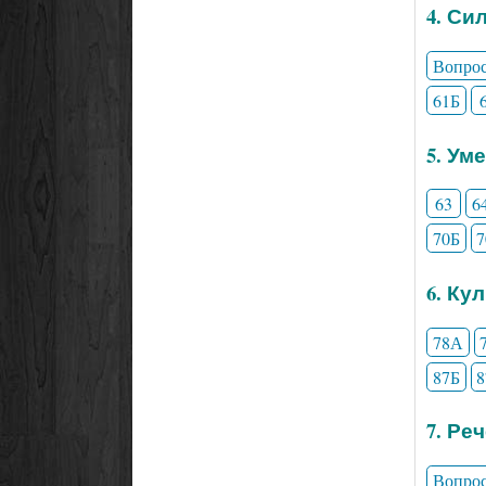
4. Си
Вопро
61Б
5. Ум
63
6
70Б
6. Ку
78А
87Б
7. Ре
Вопро