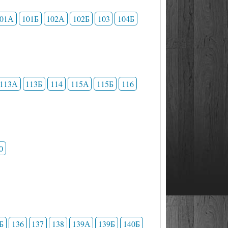
101А
101Б
102А
102Б
103
104Б
113А
113Б
114
115А
115Б
116
0
Б
136
137
138
139А
139Б
140Б