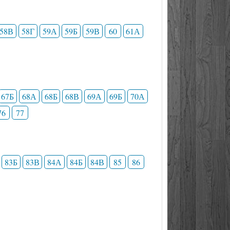
58В
58Г
59А
59Б
59В
60
61А
67Б
68А
68Б
68В
69А
69Б
70А
76
77
83Б
83В
84А
84Б
84В
85
86