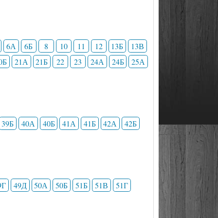
6А
6Б
8
10
11
12
13Б
13В
0Б
21А
21Б
22
23
24А
24Б
25А
39Б
40А
40Б
41А
41Б
42А
42Б
9Г
49Д
50А
50Б
51Б
51В
51Г