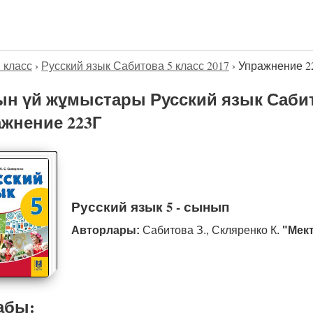
5 класс
›
Русский язык Сабитова 5 класс 2017
›
Упражнение 2
н үй жұмыстары Русский язык Сабито
жнение 223Г
Русский язык 5 - сынып
Авторлары:
Сабитова З., Скляренко К.
"Мек
абы: