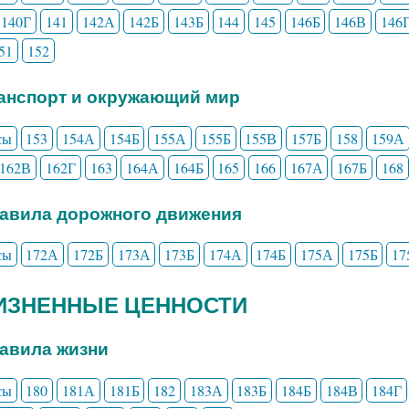
140Г
141
142А
142Б
143Б
144
145
146Б
146В
146
51
152
ранспорт и окружающий мир
сы
153
154А
154Б
155А
155Б
155В
157Б
158
159А
162В
162Г
163
164А
164Б
165
166
167А
167Б
168
равила дорожного движения
сы
172А
172Б
173А
173Б
174А
174Б
175А
175Б
17
ЖИЗНЕННЫЕ ЦЕННОСТИ
равила жизни
сы
180
181А
181Б
182
183А
183Б
184Б
184В
184Г