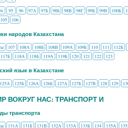
94
95
96
97А
97Б
98Б
98В
98Г
99Б
99В
100Б
105
106
ыки народов Казахстана
сы
107
108А
108Б
108В
109А
109Б
110
111
112Б
117Б
118А
118Б
119А
119Б
120
121
122
123
сский язык в Казахстане
125А
125Б
126А
126Б
127А
127Б
127В
128
129
13
МИР ВОКРУГ НАС: ТРАНСПОРТ И
иды транспорта
сы
131А
131Б
131В
132А
133А
133Б
134
135А
135