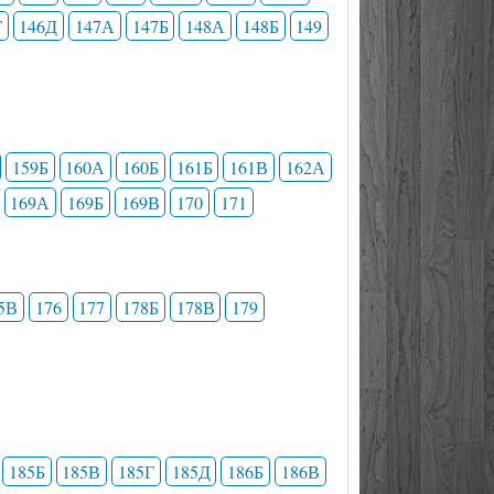
Г
146Д
147А
147Б
148А
148Б
149
159Б
160А
160Б
161Б
161В
162А
169А
169Б
169В
170
171
5В
176
177
178Б
178В
179
185Б
185В
185Г
185Д
186Б
186В