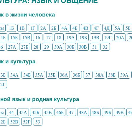
КУЛЬТУРА: ЯЗЫК И ОБЩЕНИЕ
ык в жизни человека
сы
1Б
1В
1Г
2А
2Б
4А
4Б
4В
4Г
4Д
5А
5Б
14Б
15Б
15В
16
17
18
19А
19Б
19В
19Г
20А
2
26
27А
27Б
28
29
30А
30Б
30В
31
32
ык и культура
33Б
34А
34Б
35А
35Б
36А
36Б
37
38А
38Б
39А
42Г
дной язык и родная культура
сы
44
45А
45Б
45В
46Б
47
48А
48Б
49Б
49В
4
52Б
52В
52Г
53