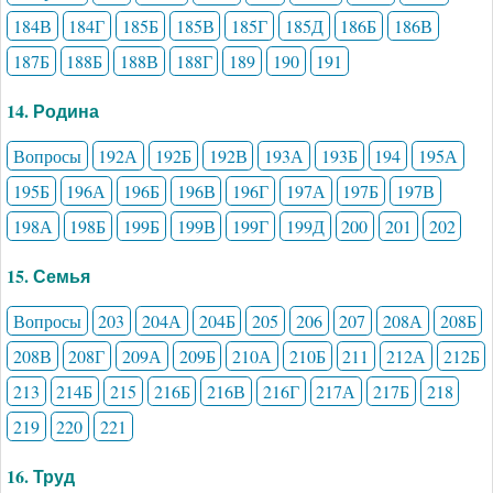
184В
184Г
185Б
185В
185Г
185Д
186Б
186В
187Б
188Б
188В
188Г
189
190
191
14. Родина
Вопросы
192А
192Б
192В
193А
193Б
194
195А
195Б
196А
196Б
196В
196Г
197А
197Б
197В
198А
198Б
199Б
199В
199Г
199Д
200
201
202
15. Семья
Вопросы
203
204А
204Б
205
206
207
208А
208Б
208В
208Г
209А
209Б
210А
210Б
211
212А
212Б
213
214Б
215
216Б
216В
216Г
217А
217Б
218
219
220
221
16. Труд