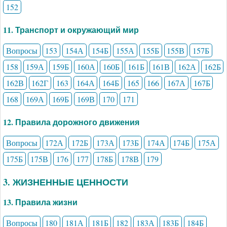
152
11. Транспорт и окружающий мир
Вопросы
153
154А
154Б
155А
155Б
155В
157Б
158
159А
159Б
160А
160Б
161Б
161В
162А
162Б
162В
162Г
163
164А
164Б
165
166
167А
167Б
168
169А
169Б
169В
170
171
12. Правила дорожного движения
Вопросы
172А
172Б
173А
173Б
174А
174Б
175А
175Б
175В
176
177
178Б
178В
179
3. ЖИЗНЕННЫЕ ЦЕННОСТИ
13. Правила жизни
Вопросы
180
181А
181Б
182
183А
183Б
184Б