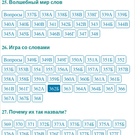
25. Волшебный мир слов
Вопросы
337Б
338А
338Б
338В
338Г
339А
339Б
340А
340Б
340В
341
342Б
342В
343
344Б
344В
345А
345Б
346А
346В
346Г
347
348
26. Игра со словами
Вопросы
349Б
349В
349Г
350А
351А
351Б
352
353Б
353В
354
355
356А
356Б
357А
357Б
357В
358А
358Б
359А
359Б
360А
360Б
361А
361Б
361В
361Г
362А
362Б
363
364А
364Б
365
366
367А
367Б
368
27. Почему их так назвали?
369
370
371
372Б
373А
373Б
374Б
375А
375Б
376А
376Б
376В
376Г
377А
377Б
377В
377Г