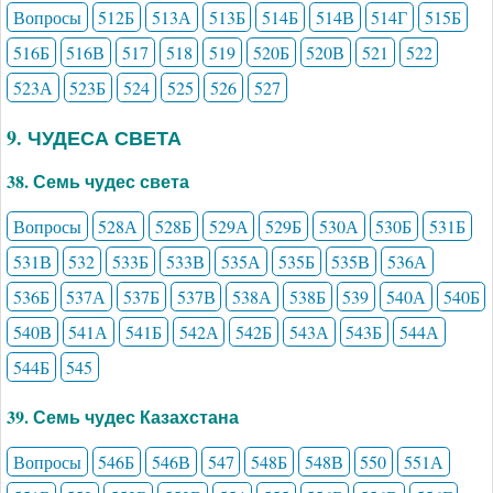
Вопросы
512Б
513А
513Б
514Б
514В
514Г
515Б
516Б
516В
517
518
519
520Б
520В
521
522
523А
523Б
524
525
526
527
9. ЧУДЕСА СВЕТА
38. Семь чудес света
Вопросы
528А
528Б
529А
529Б
530А
530Б
531Б
531В
532
533Б
533В
535А
535Б
535В
536А
536Б
537А
537Б
537В
538А
538Б
539
540А
540Б
540В
541А
541Б
542А
542Б
543А
543Б
544А
544Б
545
39. Семь чудес Казахстана
Вопросы
546Б
546В
547
548Б
548В
550
551А