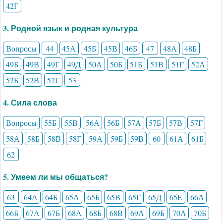
42Г
3. Родной язык и родная культура
Вопросы
44
45А
45Б
45В
46Б
47
48А
48Б
49Б
49В
49Г
49Д
50А
50Б
51Б
51В
51Г
52А
52Б
52В
52Г
53
4. Сила слова
Вопросы
55Б
55В
56А
56Б
57А
57Б
57В
57Г
58А
58Б
58В
58Г
59А
59Б
59В
60
61А
61Б
62
5. Умеем ли мы общаться?
63
64А
64Б
65А
65Б
65В
65Г
65Д
65Е
66А
66Б
67А
67Б
68А
68Б
68В
69А
69Б
70А
70Б