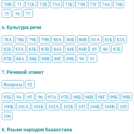
70В
71
72Б
72В
73А
73Б
73В
73Г
74А
74Б
75
76
77
6. Культура речи
78А
78Б
79Б
79В
80А
80Б
80В
81А
81Б
82А
82Б
83А
83Б
83В
84А
84Б
84В
85
86
87Б
87В
88А
88Б
88В
88Г
89Б
90
91
7. Речевой этикет
Вопросы
92
93Б
94
95
96
97А
97Б
98Б
98В
98Г
99Б
99В
100Б
101А
101Б
102А
102Б
103
104Б
104В
105
106
8. Языки народов Казахстана