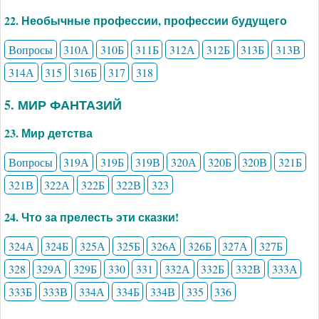
22. Необычные профессии, профессии будущего
Вопросы
310А
310Б
311Б
312А
312Б
313Б
313В
314А
315
316Б
317
318
5. МИР ФАНТАЗИЙ
23. Мир детства
Вопросы
319А
319Б
319В
320А
320Б
320В
321Б
321В
322А
322Б
322В
323
24. Что за прелесть эти сказки!
324А
324Б
325А
325Б
326А
326Б
327А
327Б
328
329А
329Б
330
331
332А
332Б
332В
333А
333Б
333В
334А
334Б
334В
335
336