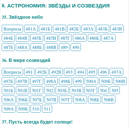
8. АСТРОНОМИЯ: ЗВЁЗДЫ И СОЗВЕЗДИЯ
35. Звёздное небо
Вопросы
481А
481Б
481В
482Б
483А
483Б
483В
484Б
484В
485Б
485В
485Г
486А
486Б
487А
487Б
488А
488Б
488В
489
490
36. В мире созвездий
Вопросы
491
492Б
492В
493
494
495
496
497А
497Б
497В
497Г
498А
498Б
499
500А
500Б
500В
501Б
501В
501Г
502
503Б
503В
503Г
504
505
506А
506Б
507Б
507В
507Г
508А
508Б
508В
509А
509Б
510
511
37. Пусть всегда будет солнце!