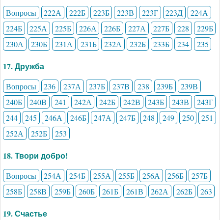
Вопросы
222А
222Б
223Б
223В
223Г
223Д
224А
224Б
225А
225Б
226А
226Б
227А
227Б
228
229Б
230А
230Б
231А
231Б
232А
232Б
233Б
234
235
17. Дружба
Вопросы
236
237А
237Б
237В
238
239Б
239В
240Б
240В
241
242А
242Б
242В
243Б
243В
243Г
244
245
246А
246Б
247А
247Б
248
249
250
251
252А
252Б
253
18. Твори добро!
Вопросы
254А
254Б
255А
255Б
256А
256Б
257Б
258Б
258В
259Б
260Б
261Б
261В
262А
262Б
263
19. Счастье