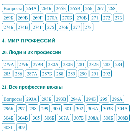
Вопросы
264А
264Б
265Б
265В
266
267
268
269Б
269В
269Г
270А
270Б
270В
271
272
273
274Б
274В
274Г
275
276Б
277
278
4. МИР ПРОФЕССИЙ
20. Люди и их профессии
279А
279Б
279В
280А
280Б
281
282Б
283
284
285
286
287А
287Б
288
289
290
291
292
21. Все профессии важны
Вопросы
293А
293Б
293В
294А
294Б
295
296А
296Б
297
298
299
300
301
302
303А
303Б
304А
304Б
304В
305
306Б
307А
307Б
308А
308Б
308В
308Г
309