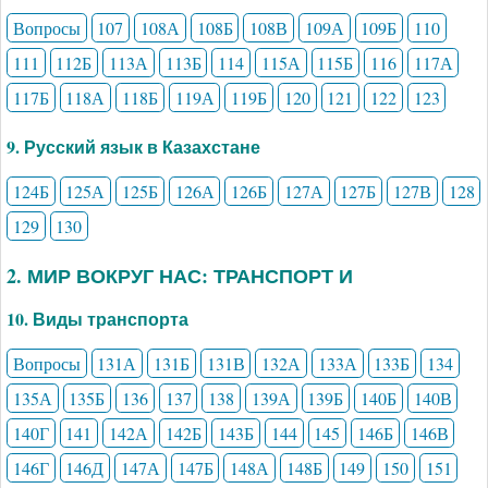
Вопросы
107
108А
108Б
108В
109А
109Б
110
111
112Б
113А
113Б
114
115А
115Б
116
117А
117Б
118А
118Б
119А
119Б
120
121
122
123
9. Русский язык в Казахстане
124Б
125А
125Б
126А
126Б
127А
127Б
127В
128
129
130
2. МИР ВОКРУГ НАС: ТРАНСПОРТ И
10. Виды транспорта
Вопросы
131А
131Б
131В
132А
133А
133Б
134
135А
135Б
136
137
138
139А
139Б
140Б
140В
140Г
141
142А
142Б
143Б
144
145
146Б
146В
146Г
146Д
147А
147Б
148А
148Б
149
150
151