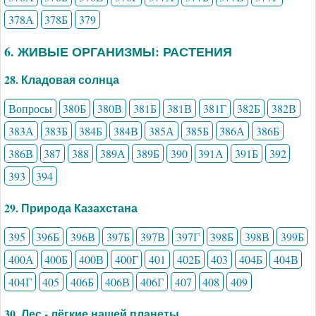
378А
378Б
379
6. ЖИВЫЕ ОРГАНИЗМЫ: РАСТЕНИЯ
28. Кладовая солнца
Вопросы
380Б
380В
381Б
381В
381Г
382Б
382В
383А
383Б
384Б
384В
385А
385Б
386А
386Б
386В
387
388
389А
389Б
390
391А
391Б
392
393
394
29. Природа Казахстана
395
396Б
396В
397Б
397В
397Г
398Б
398В
399Б
400А
400Б
400В
400Г
401
402Б
403
404Б
404В
404Г
405
406Б
406В
406Г
407
408
409
30. Лес - лёгкие нашей планеты