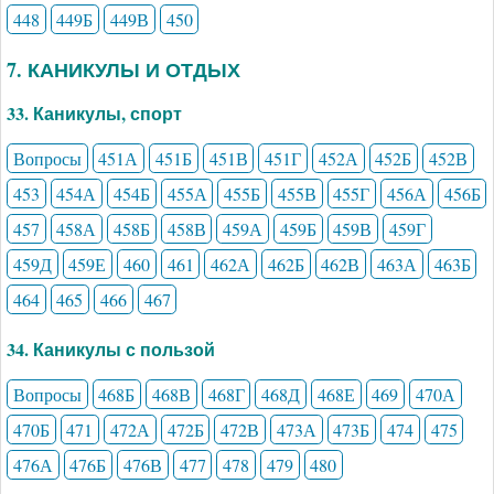
448
449Б
449В
450
7. КАНИКУЛЫ И ОТДЫХ
33. Каникулы, спорт
Вопросы
451А
451Б
451В
451Г
452А
452Б
452В
453
454А
454Б
455А
455Б
455В
455Г
456А
456Б
457
458А
458Б
458В
459А
459Б
459В
459Г
459Д
459Е
460
461
462А
462Б
462В
463А
463Б
464
465
466
467
34. Каникулы с пользой
Вопросы
468Б
468В
468Г
468Д
468Е
469
470А
470Б
471
472А
472Б
472В
473А
473Б
474
475
476А
476Б
476В
477
478
479
480