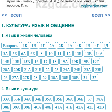
<< есеп
есеп >>
1. КУЛЬТУРА: ЯЗЫК И ОБЩЕНИЕ
1. Язык в жизни человека
Вопросы
1Б
1В
1Г
2А
2Б
4А
4Б
4В
4Г
4Д
5А
5Б
6А
6Б
8
10
11
12
13Б
13В
14А
14Б
15Б
15В
16
17
18
19А
19Б
19В
19Г
20А
20Б
21А
21Б
22
23
24А
24Б
25А
25Б
26
27А
27Б
28
29
30А
30Б
30В
31
32
2. Язык и культура
33А
33Б
34А
34Б
35А
35Б
36А
36Б
37
38А
38Б
39А
39Б
40А
40Б
41А
41Б
42А
42Б
42В