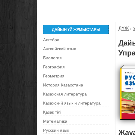
ДҮЖ
›
ДАЙЫН ҮЙ ЖҰМЫСТАРЫ
Алгебра
Дайы
Английский язык
Упра
Биология
География
Геометрия
История Казахстана
Казахская литература
Казахский язык и литература
Қазақ тілі
Математика
Жау
Русский язык