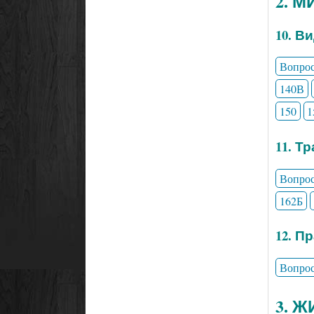
2. 
10. В
Вопро
140В
150
1
11. Т
Вопро
162Б
12. П
Вопро
3. 