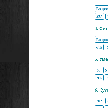
Вопро
52А
4. Си
Вопро
61Б
5. Ум
63
6
70Б
6. Ку
78А