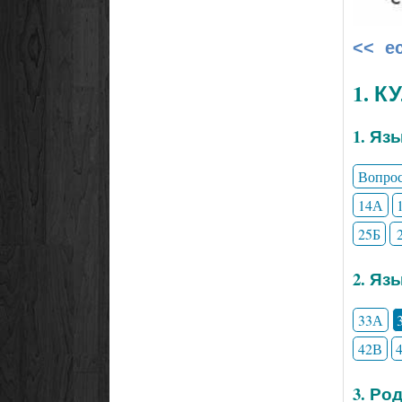
<< е
1. 
1. Яз
Вопро
14А
25Б
2. Яз
33А
42В
3. Ро