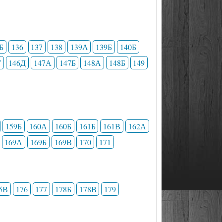
Б
136
137
138
139А
139Б
140Б
Г
146Д
147А
147Б
148А
148Б
149
159Б
160А
160Б
161Б
161В
162А
169А
169Б
169В
170
171
5В
176
177
178Б
178В
179