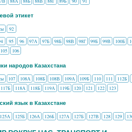
87В
88А
88Б
88В
88Г
89Б
90
91
чевой этикет
сы
92
94
95
96
97А
97Б
98Б
98В
98Г
99Б
99В
100Б
105
106
ыки народов Казахстана
сы
107
108А
108Б
108В
109А
109Б
110
111
112Б
117Б
118А
118Б
119А
119Б
120
121
122
123
сский язык в Казахстане
125А
125Б
126А
126Б
127А
127Б
127В
128
129
13