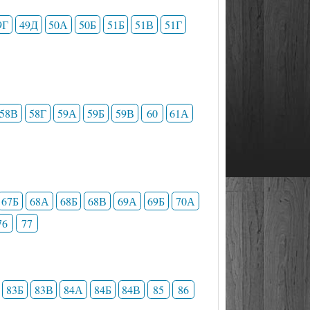
9Г
49Д
50А
50Б
51Б
51В
51Г
58В
58Г
59А
59Б
59В
60
61А
67Б
68А
68Б
68В
69А
69Б
70А
76
77
83Б
83В
84А
84Б
84В
85
86