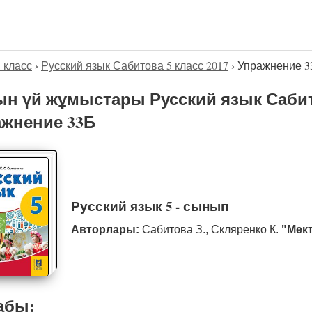
5 класс
›
Русский язык Сабитова 5 класс 2017
›
Упражнение 3
н үй жұмыстары Русский язык Сабито
жнение 33Б
Русский язык 5 - сынып
Авторлары:
Сабитова З., Скляренко К.
"Мек
абы: