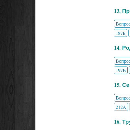
13. П
Вопро
187Б
14. Р
Вопро
197В
15. С
Вопро
212А
16. Т