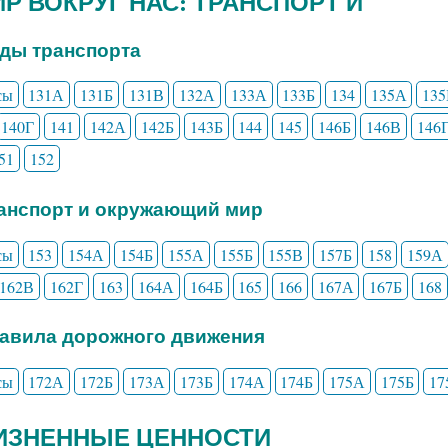
МИР ВОКРУГ НАС: ТРАНСПОРТ И
иды транспорта
сы
131А
131Б
131В
132А
133А
133Б
134
135А
135
140Г
141
142А
142Б
143Б
144
145
146Б
146В
146
51
152
ранспорт и окружающий мир
сы
153
154А
154Б
155А
155Б
155В
157Б
158
159А
162В
162Г
163
164А
164Б
165
166
167А
167Б
168
равила дорожного движения
сы
172А
172Б
173А
173Б
174А
174Б
175А
175Б
17
ЖИЗНЕННЫЕ ЦЕННОСТИ