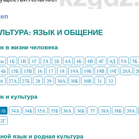
сеп
КУЛЬТУРА: ЯЗЫК И ОБЩЕНИЕ
ык в жизни человека
сы
1Б
1В
1Г
2А
2Б
4А
4Б
4В
4Г
4Д
5А
5Б
14Б
15Б
15В
16
17
18
19А
19Б
19В
19Г
20А
2
26
27А
27Б
28
29
30А
30Б
30В
31
32
ык и культура
33Б
34А
34Б
35А
35Б
36А
36Б
37
38А
38Б
39А
42Г
дной язык и родная культура