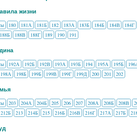
равила жизни
сы
180
181А
181Б
182
183А
183Б
184Б
184В
184Г
188Б
188В
188Г
189
190
191
одина
сы
192А
192Б
192В
193А
193Б
194
195А
195Б
196
198А
198Б
199Б
199В
199Г
199Д
200
201
202
емья
сы
203
204А
204Б
205
206
207
208А
208Б
208В
2
212Б
213
214Б
215
216Б
216В
216Г
217А
217Б
21
руд