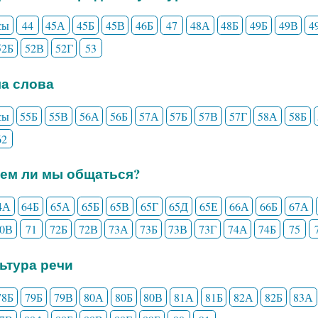
сы
44
45А
45Б
45В
46Б
47
48А
48Б
49Б
49В
4
52Б
52В
52Г
53
ла слова
сы
55Б
55В
56А
56Б
57А
57Б
57В
57Г
58А
58Б
62
еем ли мы общаться?
4А
64Б
65А
65Б
65В
65Г
65Д
65Е
66А
66Б
67А
70В
71
72Б
72В
73А
73Б
73В
73Г
74А
74Б
75
льтура речи
78Б
79Б
79В
80А
80Б
80В
81А
81Б
82А
82Б
83А