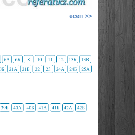
есеп >>
6А
6Б
8
10
11
12
13Б
13В
0Б
21А
21Б
22
23
24А
24Б
25А
39Б
40А
40Б
41А
41Б
42А
42Б