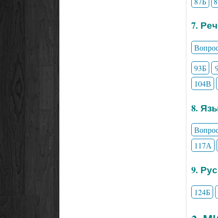
87Б
7. Ре
Вопро
93Б
104В
8. Яз
Вопро
117А
9. Ру
124Б