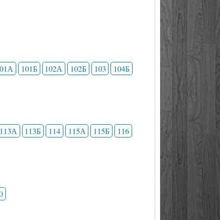
101А
101Б
102А
102Б
103
104Б
113А
113Б
114
115А
115Б
116
0