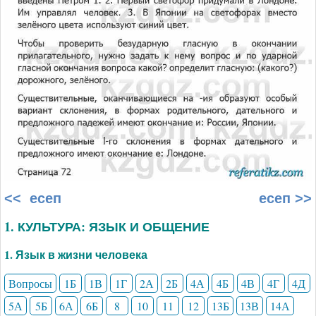
<< есеп
есеп >>
1. КУЛЬТУРА: ЯЗЫК И ОБЩЕНИЕ
1. Язык в жизни человека
Вопросы
1Б
1В
1Г
2А
2Б
4А
4Б
4В
4Г
4Д
5А
5Б
6А
6Б
8
10
11
12
13Б
13В
14А