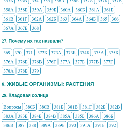
353Б
353В
354
355
356А
356Б
357А
357Б
357В
358А
358Б
359А
359Б
360А
360Б
361А
361Б
361В
361Г
362А
362Б
363
364А
364Б
365
366
367А
367Б
368
27. Почему их так назвали?
369
370
371
372Б
373А
373Б
374Б
375А
375Б
376А
376Б
376В
376Г
377А
377Б
377В
377Г
378А
378Б
379
6. ЖИВЫЕ ОРГАНИЗМЫ: РАСТЕНИЯ
28. Кладовая солнца
Вопросы
380Б
380В
381Б
381В
381Г
382Б
382В
383А
383Б
384Б
384В
385А
385Б
386А
386Б
386В
387
388
389А
389Б
390
391А
391Б
392