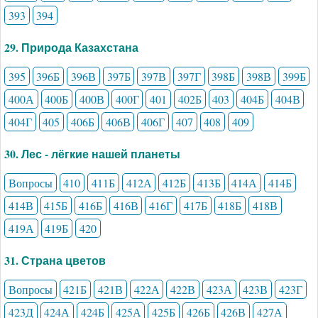
393
394
29. Природа Казахстана
395
396Б
396В
397Б
397В
397Г
398Б
398В
399Б
400А
400Б
400В
400Г
401
402Б
403
404Б
404В
404Г
405
406Б
406В
406Г
407
408
409
30. Лес - лёгкие нашей планеты
Вопросы
410
411Б
412А
412Б
413Б
414А
414Б
414В
415Б
416Б
416В
416Г
417Б
418Б
418В
419А
419Б
420
31. Страна цветов
Вопросы
421Б
421В
422А
422В
423А
423В
423Г
423Д
424А
424Б
425А
425Б
426Б
426В
427А