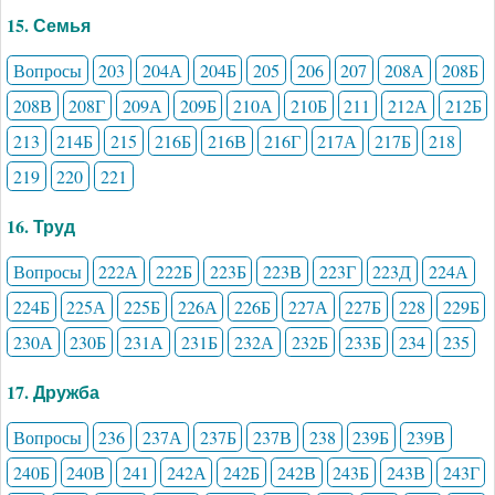
15. Семья
Вопросы
203
204А
204Б
205
206
207
208А
208Б
208В
208Г
209А
209Б
210А
210Б
211
212А
212Б
213
214Б
215
216Б
216В
216Г
217А
217Б
218
219
220
221
16. Труд
Вопросы
222А
222Б
223Б
223В
223Г
223Д
224А
224Б
225А
225Б
226А
226Б
227А
227Б
228
229Б
230А
230Б
231А
231Б
232А
232Б
233Б
234
235
17. Дружба
Вопросы
236
237А
237Б
237В
238
239Б
239В
240Б
240В
241
242А
242Б
242В
243Б
243В
243Г