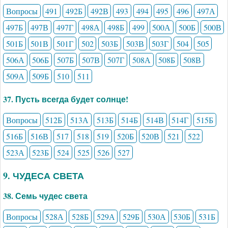
Вопросы
491
492Б
492В
493
494
495
496
497А
497Б
497В
497Г
498А
498Б
499
500А
500Б
500В
501Б
501В
501Г
502
503Б
503В
503Г
504
505
506А
506Б
507Б
507В
507Г
508А
508Б
508В
509А
509Б
510
511
37. Пусть всегда будет солнце!
Вопросы
512Б
513А
513Б
514Б
514В
514Г
515Б
516Б
516В
517
518
519
520Б
520В
521
522
523А
523Б
524
525
526
527
9. ЧУДЕСА СВЕТА
38. Семь чудес света
Вопросы
528А
528Б
529А
529Б
530А
530Б
531Б