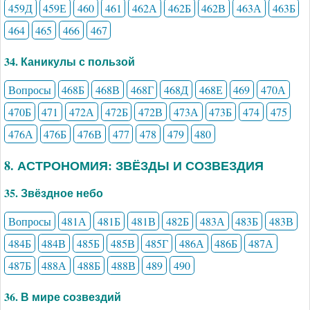
459Д
459Е
460
461
462А
462Б
462В
463А
463Б
464
465
466
467
34. Каникулы с пользой
Вопросы
468Б
468В
468Г
468Д
468Е
469
470А
470Б
471
472А
472Б
472В
473А
473Б
474
475
476А
476Б
476В
477
478
479
480
8. АСТРОНОМИЯ: ЗВЁЗДЫ И СОЗВЕЗДИЯ
35. Звёздное небо
Вопросы
481А
481Б
481В
482Б
483А
483Б
483В
484Б
484В
485Б
485В
485Г
486А
486Б
487А
487Б
488А
488Б
488В
489
490
36. В мире созвездий