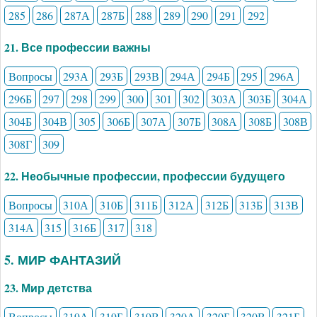
285
286
287А
287Б
288
289
290
291
292
21. Все профессии важны
Вопросы
293А
293Б
293В
294А
294Б
295
296А
296Б
297
298
299
300
301
302
303А
303Б
304А
304Б
304В
305
306Б
307А
307Б
308А
308Б
308В
308Г
309
22. Необычные профессии, профессии будущего
Вопросы
310А
310Б
311Б
312А
312Б
313Б
313В
314А
315
316Б
317
318
5. МИР ФАНТАЗИЙ
23. Мир детства
Вопросы
319А
319Б
319В
320А
320Б
320В
321Б