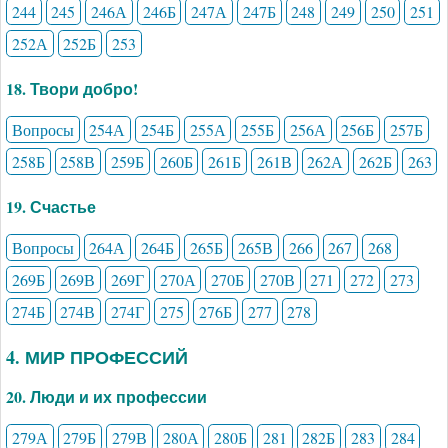
244
245
246А
246Б
247А
247Б
248
249
250
251
252А
252Б
253
18. Твори добро!
Вопросы
254А
254Б
255А
255Б
256А
256Б
257Б
258Б
258В
259Б
260Б
261Б
261В
262А
262Б
263
19. Счастье
Вопросы
264А
264Б
265Б
265В
266
267
268
269Б
269В
269Г
270А
270Б
270В
271
272
273
274Б
274В
274Г
275
276Б
277
278
4. МИР ПРОФЕССИЙ
20. Люди и их профессии
279А
279Б
279В
280А
280Б
281
282Б
283
284