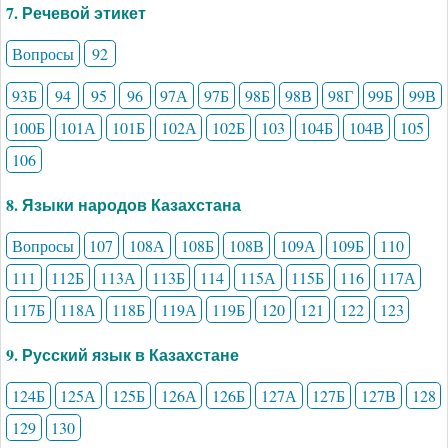
7. Речевой этикет
Вопросы
92
93Б
94
95
96
97А
97Б
98Б
98В
98Г
99Б
99В
100Б
101А
101Б
102А
102Б
103
104Б
104В
105
106
8. Языки народов Казахстана
Вопросы
107
108А
108Б
108В
109А
109Б
110
111
112Б
113А
113Б
114
115А
115Б
116
117А
117Б
118А
118Б
119А
119Б
120
121
122
123
9. Русский язык в Казахстане
124Б
125А
125Б
126А
126Б
127А
127Б
127В
128
129
130