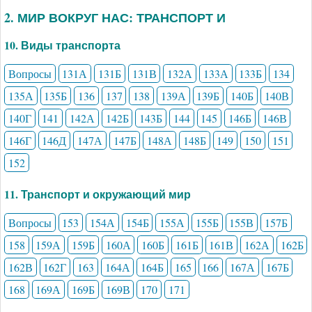
2. МИР ВОКРУГ НАС: ТРАНСПОРТ И
10. Виды транспорта
Вопросы
131А
131Б
131В
132А
133А
133Б
134
135А
135Б
136
137
138
139А
139Б
140Б
140В
140Г
141
142А
142Б
143Б
144
145
146Б
146В
146Г
146Д
147А
147Б
148А
148Б
149
150
151
152
11. Транспорт и окружающий мир
Вопросы
153
154А
154Б
155А
155Б
155В
157Б
158
159А
159Б
160А
160Б
161Б
161В
162А
162Б
162В
162Г
163
164А
164Б
165
166
167А
167Б
168
169А
169Б
169В
170
171