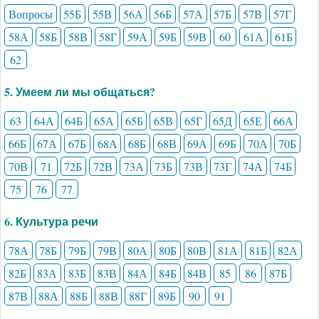
Вопросы
55Б
55В
56А
56Б
57А
57Б
57В
57Г
58А
58Б
58В
58Г
59А
59Б
59В
60
61А
61Б
62
5. Умеем ли мы общаться?
63
64А
64Б
65А
65Б
65В
65Г
65Д
65Е
66А
66Б
67А
67Б
68А
68Б
68В
69А
69Б
70А
70Б
70В
71
72Б
72В
73А
73Б
73В
73Г
74А
74Б
75
76
77
6. Культура речи
78А
78Б
79Б
79В
80А
80Б
80В
81А
81Б
82А
82Б
83А
83Б
83В
84А
84Б
84В
85
86
87Б
87В
88А
88Б
88В
88Г
89Б
90
91