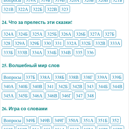
321В
322А
322Б
322В
323
24. Что за прелесть эти сказки!
324А
324Б
325А
325Б
326А
326Б
327А
327Б
328
329А
329Б
330
331
332А
332Б
332В
333А
333Б
333В
334А
334Б
334В
335
336
25. Волшебный мир слов
Вопросы
337Б
338А
338Б
338В
338Г
339А
339Б
340А
340Б
340В
341
342Б
342В
343
344Б
344В
345А
345Б
346А
346В
346Г
347
348
26. Игра со словами
Вопросы
349Б
349В
349Г
350А
351А
351Б
352