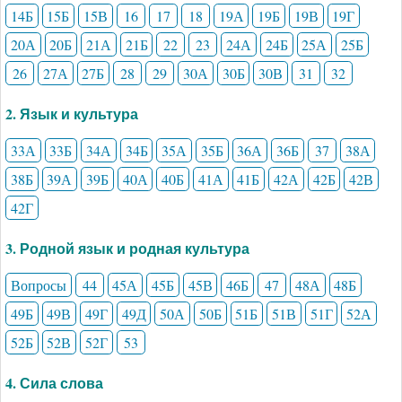
14Б
15Б
15В
16
17
18
19А
19Б
19В
19Г
20А
20Б
21А
21Б
22
23
24А
24Б
25А
25Б
26
27А
27Б
28
29
30А
30Б
30В
31
32
2. Язык и культура
33А
33Б
34А
34Б
35А
35Б
36А
36Б
37
38А
38Б
39А
39Б
40А
40Б
41А
41Б
42А
42Б
42В
42Г
3. Родной язык и родная культура
Вопросы
44
45А
45Б
45В
46Б
47
48А
48Б
49Б
49В
49Г
49Д
50А
50Б
51Б
51В
51Г
52А
52Б
52В
52Г
53
4. Сила слова