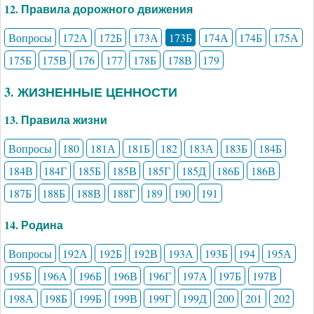
12. Правила дорожного движения
Вопросы
172А
172Б
173А
173Б
174А
174Б
175А
175Б
175В
176
177
178Б
178В
179
3. ЖИЗНЕННЫЕ ЦЕННОСТИ
13. Правила жизни
Вопросы
180
181А
181Б
182
183А
183Б
184Б
184В
184Г
185Б
185В
185Г
185Д
186Б
186В
187Б
188Б
188В
188Г
189
190
191
14. Родина
Вопросы
192А
192Б
192В
193А
193Б
194
195А
195Б
196А
196Б
196В
196Г
197А
197Б
197В
198А
198Б
199Б
199В
199Г
199Д
200
201
202