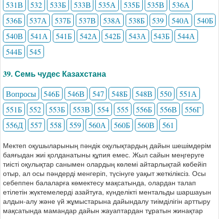
531В
532
533Б
533В
535А
535Б
535В
536А
536Б
537А
537Б
537В
538А
538Б
539
540А
540Б
540В
541А
541Б
542А
542Б
543А
543Б
544А
544Б
545
39. Семь чудес Казахстана
Вопросы
546Б
546В
547
548Б
548В
550
551А
551Б
552
553Б
553В
554
555
556Б
556В
556Г
556Д
557
558
559
560А
560Б
560В
561
Мектеп оқушыларының пәндік оқулықтардың дайын шешімдерім
баяғыдан жиі қолданатыны құпия емес. Жыл сайын меңгеруге
тиісті оқулықтар санымен олардың көлемі айтарлықтай көбейіп
отыр, ал осы пәндерді менгеріп, түсінуге уақыт жеткіліксіз. Осы
себеппен балаларға көмектесу мақсатында, олардан талап
етілетін жүктемелерді азайтуға, күнделікті ментальды шаршауын
алдын-алу және үй жұмыстарына дайындалу тиімділігін арттыру
мақсатында мамандар дайын жауаптардан тұратын жинақтар