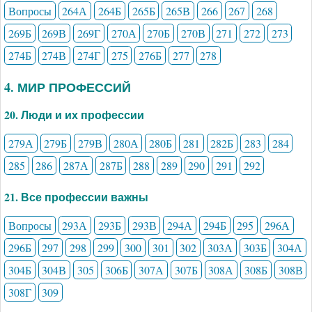
Вопросы
264А
264Б
265Б
265В
266
267
268
269Б
269В
269Г
270А
270Б
270В
271
272
273
274Б
274В
274Г
275
276Б
277
278
4. МИР ПРОФЕССИЙ
20. Люди и их профессии
279А
279Б
279В
280А
280Б
281
282Б
283
284
285
286
287А
287Б
288
289
290
291
292
21. Все профессии важны
Вопросы
293А
293Б
293В
294А
294Б
295
296А
296Б
297
298
299
300
301
302
303А
303Б
304А
304Б
304В
305
306Б
307А
307Б
308А
308Б
308В
308Г
309