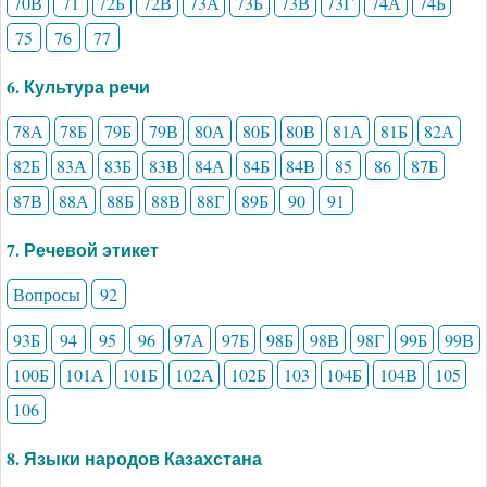
70В
71
72Б
72В
73А
73Б
73В
73Г
74А
74Б
75
76
77
6. Культура речи
78А
78Б
79Б
79В
80А
80Б
80В
81А
81Б
82А
82Б
83А
83Б
83В
84А
84Б
84В
85
86
87Б
87В
88А
88Б
88В
88Г
89Б
90
91
7. Речевой этикет
Вопросы
92
93Б
94
95
96
97А
97Б
98Б
98В
98Г
99Б
99В
100Б
101А
101Б
102А
102Б
103
104Б
104В
105
106
8. Языки народов Казахстана