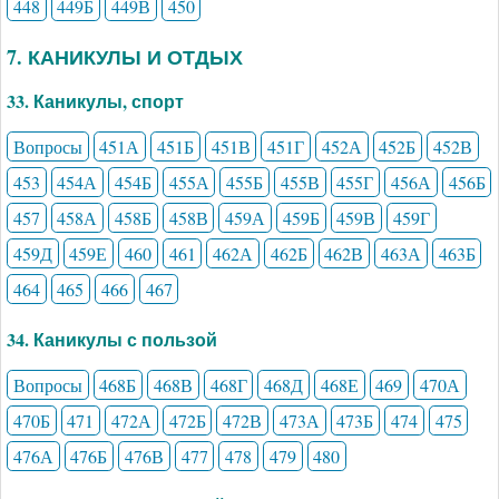
448
449Б
449В
450
7. КАНИКУЛЫ И ОТДЫХ
33. Каникулы, спорт
Вопросы
451А
451Б
451В
451Г
452А
452Б
452В
453
454А
454Б
455А
455Б
455В
455Г
456А
456Б
457
458А
458Б
458В
459А
459Б
459В
459Г
459Д
459Е
460
461
462А
462Б
462В
463А
463Б
464
465
466
467
34. Каникулы с пользой
Вопросы
468Б
468В
468Г
468Д
468Е
469
470А
470Б
471
472А
472Б
472В
473А
473Б
474
475
476А
476Б
476В
477
478
479
480