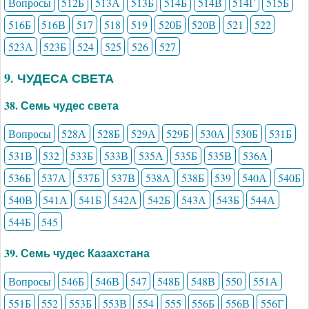
Вопросы
512Б
513А
513Б
514Б
514В
514Г
515Б
516Б
516В
517
518
519
520Б
520В
521
522
523А
523Б
524
525
526
527
9. ЧУДЕСА СВЕТА
38. Семь чудес света
Вопросы
528А
528Б
529А
529Б
530А
530Б
531Б
531В
532
533Б
533В
535А
535Б
535В
536А
536Б
537А
537Б
537В
538А
538Б
539
540А
540Б
540В
541А
541Б
542А
542Б
543А
543Б
544А
544Б
545
39. Семь чудес Казахстана
Вопросы
546Б
546В
547
548Б
548В
550
551А
551Б
552
553Б
553В
554
555
556Б
556В
556Г