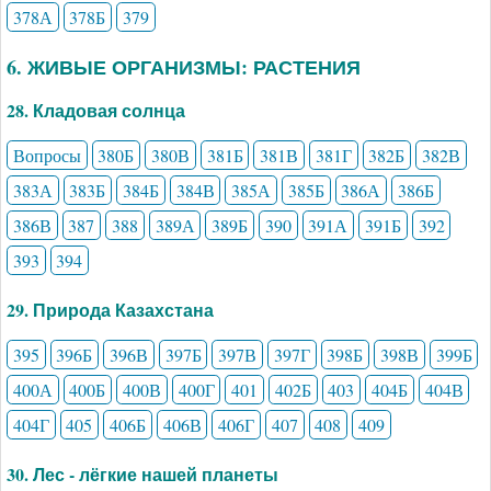
378А
378Б
379
6. ЖИВЫЕ ОРГАНИЗМЫ: РАСТЕНИЯ
28. Кладовая солнца
Вопросы
380Б
380В
381Б
381В
381Г
382Б
382В
383А
383Б
384Б
384В
385А
385Б
386А
386Б
386В
387
388
389А
389Б
390
391А
391Б
392
393
394
29. Природа Казахстана
395
396Б
396В
397Б
397В
397Г
398Б
398В
399Б
400А
400Б
400В
400Г
401
402Б
403
404Б
404В
404Г
405
406Б
406В
406Г
407
408
409
30. Лес - лёгкие нашей планеты