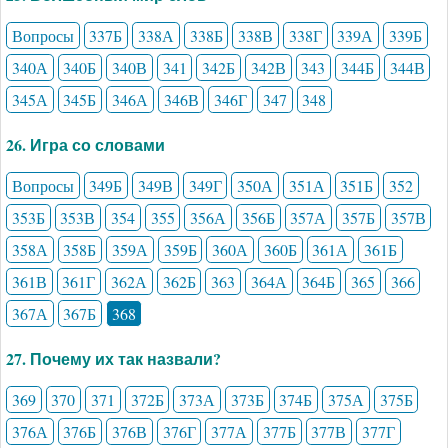
Вопросы
337Б
338А
338Б
338В
338Г
339А
339Б
340А
340Б
340В
341
342Б
342В
343
344Б
344В
345А
345Б
346А
346В
346Г
347
348
26. Игра со словами
Вопросы
349Б
349В
349Г
350А
351А
351Б
352
353Б
353В
354
355
356А
356Б
357А
357Б
357В
358А
358Б
359А
359Б
360А
360Б
361А
361Б
361В
361Г
362А
362Б
363
364А
364Б
365
366
367А
367Б
368
27. Почему их так назвали?
369
370
371
372Б
373А
373Б
374Б
375А
375Б
376А
376Б
376В
376Г
377А
377Б
377В
377Г