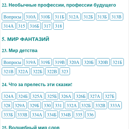
22. Необычные профессии, профессии будущего
Вопросы
310А
310Б
311Б
312А
312Б
313Б
313В
314А
315
316Б
317
318
5. МИР ФАНТАЗИЙ
23. Мир детства
Вопросы
319А
319Б
319В
320А
320Б
320В
321Б
321В
322А
322Б
322В
323
24. Что за прелесть эти сказки!
324А
324Б
325А
325Б
326А
326Б
327А
327Б
328
329А
329Б
330
331
332А
332Б
332В
333А
333Б
333В
334А
334Б
334В
335
336
25. Волшебный мир слов