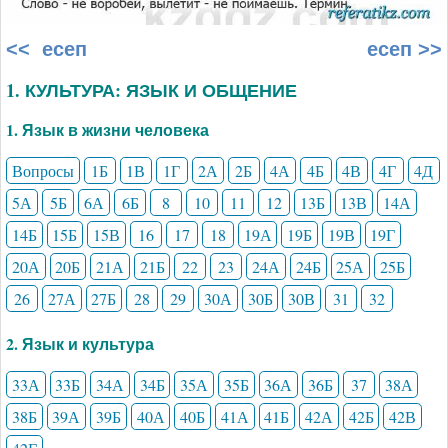
<< есеп
есеп >>
1. КУЛЬТУРА: ЯЗЫК И ОБЩЕНИЕ
1. Язык в жизни человека
Вопросы
1Б
1В
1Г
2А
2Б
4А
4Б
4В
4Г
4Д
5А
5Б
6А
6Б
8
10
11
12
13Б
13В
14А
14Б
15Б
15В
16
17
18
19А
19Б
19В
19Г
20А
20Б
21А
21Б
22
23
24А
24Б
25А
25Б
26
27А
27Б
28
29
30А
30Б
30В
31
32
2. Язык и культура
33А
33Б
34А
34Б
35А
35Б
36А
36Б
37
38А
38Б
39А
39Б
40А
40Б
41А
41Б
42А
42Б
42В