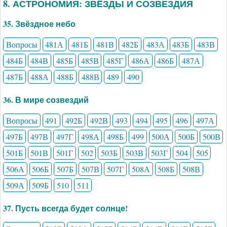
8. АСТРОНОМИЯ: ЗВЁЗДЫ И СОЗВЕЗДИЯ
35. Звёздное небо
Вопросы
481А
481Б
481В
482Б
483А
483Б
483В
484Б
484В
485Б
485В
485Г
486А
486Б
487А
487Б
488А
488Б
488В
489
490
36. В мире созвездий
Вопросы
491
492Б
492В
493
494
495
496
497А
497Б
497В
497Г
498А
498Б
499
500А
500Б
500В
501Б
501В
501Г
502
503Б
503В
503Г
504
505
506А
506Б
507Б
507В
507Г
508А
508Б
508В
509А
509Б
510
511
37. Пусть всегда будет солнце!