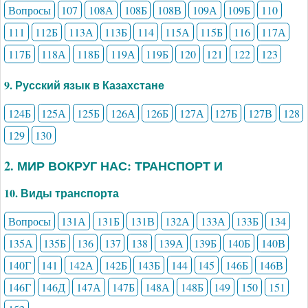
Вопросы
107
108А
108Б
108В
109А
109Б
110
111
112Б
113А
113Б
114
115А
115Б
116
117А
117Б
118А
118Б
119А
119Б
120
121
122
123
9. Русский язык в Казахстане
124Б
125А
125Б
126А
126Б
127А
127Б
127В
128
129
130
2. МИР ВОКРУГ НАС: ТРАНСПОРТ И
10. Виды транспорта
Вопросы
131А
131Б
131В
132А
133А
133Б
134
135А
135Б
136
137
138
139А
139Б
140Б
140В
140Г
141
142А
142Б
143Б
144
145
146Б
146В
146Г
146Д
147А
147Б
148А
148Б
149
150
151