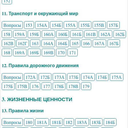
152
11. Транспорт и окружающий мир
Вопросы
153
154А
154Б
155А
155Б
155В
157Б
158
159А
159Б
160А
160Б
161Б
161В
162А
162Б
162В
162Г
163
164А
164Б
165
166
167А
167Б
168
169А
169Б
169В
170
171
12. Правила дорожного движения
Вопросы
172А
172Б
173А
173Б
174А
174Б
175А
175Б
175В
176
177
178Б
178В
179
3. ЖИЗНЕННЫЕ ЦЕННОСТИ
13. Правила жизни
Вопросы
180
181А
181Б
182
183А
183Б
184Б