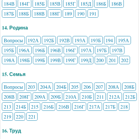
184В
184Г
185Б
185В
185Г
185Д
186Б
186В
187Б
188Б
188В
188Г
189
190
191
14. Родина
Вопросы
192А
192Б
192В
193А
193Б
194
195А
195Б
196А
196Б
196В
196Г
197А
197Б
197В
198А
198Б
199Б
199В
199Г
199Д
200
201
202
15. Семья
Вопросы
203
204А
204Б
205
206
207
208А
208Б
208В
208Г
209А
209Б
210А
210Б
211
212А
212Б
213
214Б
215
216Б
216В
216Г
217А
217Б
218
219
220
221
16. Труд