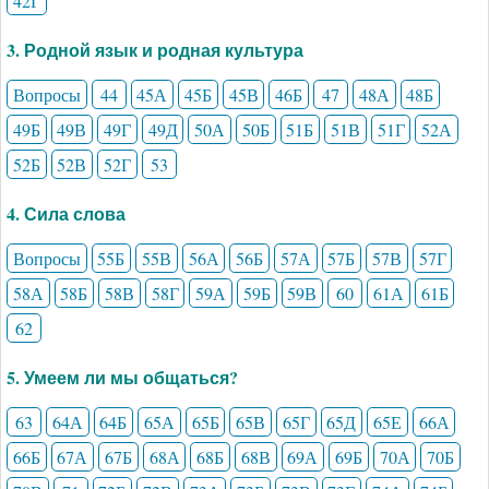
42Г
3. Родной язык и родная культура
Вопросы
44
45А
45Б
45В
46Б
47
48А
48Б
49Б
49В
49Г
49Д
50А
50Б
51Б
51В
51Г
52А
52Б
52В
52Г
53
4. Сила слова
Вопросы
55Б
55В
56А
56Б
57А
57Б
57В
57Г
58А
58Б
58В
58Г
59А
59Б
59В
60
61А
61Б
62
5. Умеем ли мы общаться?
63
64А
64Б
65А
65Б
65В
65Г
65Д
65Е
66А
66Б
67А
67Б
68А
68Б
68В
69А
69Б
70А
70Б