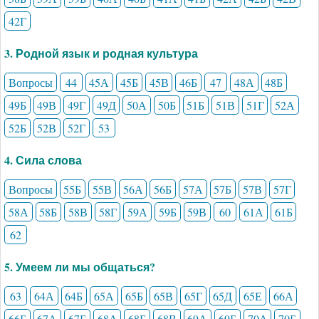
42Г
3. Родной язык и родная культура
Вопросы
44
45А
45Б
45В
46Б
47
48А
48Б
49Б
49В
49Г
49Д
50А
50Б
51Б
51В
51Г
52А
52Б
52В
52Г
53
4. Сила слова
Вопросы
55Б
55В
56А
56Б
57А
57Б
57В
57Г
58А
58Б
58В
58Г
59А
59Б
59В
60
61А
61Б
62
5. Умеем ли мы общаться?
63
64А
64Б
65А
65Б
65В
65Г
65Д
65Е
66А
66Б
67А
67Б
68А
68Б
68В
69А
69Б
70А
70Б