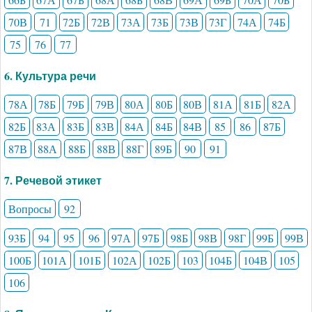
70В
71
72Б
72В
73А
73Б
73В
73Г
74А
74Б
75
76
77
6. Культура речи
78А
78Б
79Б
79В
80А
80Б
80В
81А
81Б
82А
82Б
83А
83Б
83В
84А
84Б
84В
85
86
87Б
87В
88А
88Б
88В
88Г
89Б
90
91
7. Речевой этикет
Вопросы
92
93Б
94
95
96
97А
97Б
98Б
98В
98Г
99Б
99В
100Б
101А
101Б
102А
102Б
103
104Б
104В
105
106