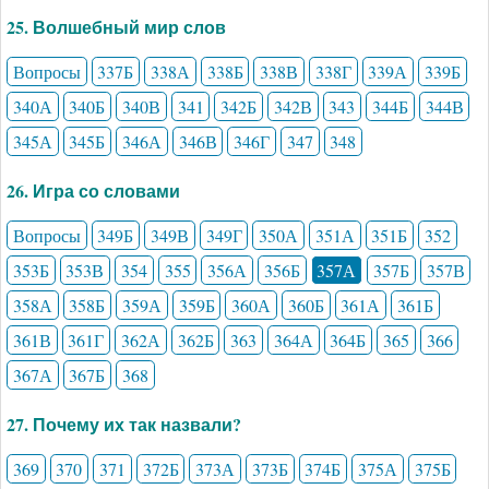
25. Волшебный мир слов
Вопросы
337Б
338А
338Б
338В
338Г
339А
339Б
340А
340Б
340В
341
342Б
342В
343
344Б
344В
345А
345Б
346А
346В
346Г
347
348
26. Игра со словами
Вопросы
349Б
349В
349Г
350А
351А
351Б
352
353Б
353В
354
355
356А
356Б
357А
357Б
357В
358А
358Б
359А
359Б
360А
360Б
361А
361Б
361В
361Г
362А
362Б
363
364А
364Б
365
366
367А
367Б
368
27. Почему их так назвали?
369
370
371
372Б
373А
373Б
374Б
375А
375Б