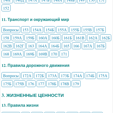
152
11. Транспорт и окружающий мир
Вопросы
153
154А
154Б
155А
155Б
155В
157Б
158
159А
159Б
160А
160Б
161Б
161В
162А
162Б
162В
162Г
163
164А
164Б
165
166
167А
167Б
168
169А
169Б
169В
170
171
12. Правила дорожного движения
Вопросы
172А
172Б
173А
173Б
174А
174Б
175А
175Б
175В
176
177
178Б
178В
179
3. ЖИЗНЕННЫЕ ЦЕННОСТИ
13. Правила жизни