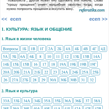
<< есеп
есеп >>
1. КУЛЬТУРА: ЯЗЫК И ОБЩЕНИЕ
1. Язык в жизни человека
Вопросы
1Б
1В
1Г
2А
2Б
4А
4Б
4В
4Г
4Д
5А
5Б
6А
6Б
8
10
11
12
13Б
13В
14А
14Б
15Б
15В
16
17
18
19А
19Б
19В
19Г
20А
20Б
21А
21Б
22
23
24А
24Б
25А
25Б
26
27А
27Б
28
29
30А
30Б
30В
31
32
2. Язык и культура
33А
33Б
34А
34Б
35А
35Б
36А
36Б
37
38А
38Б
39А
39Б
40А
40Б
41А
41Б
42А
42Б
42В