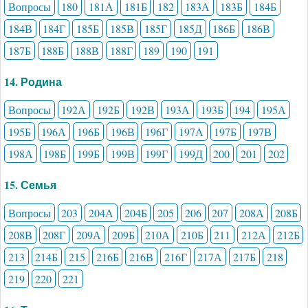
Вопросы
180
181А
181Б
182
183А
183Б
184Б
184В
184Г
185Б
185В
185Г
185Д
186Б
186В
187Б
188Б
188В
188Г
189
190
191
14. Родина
Вопросы
192А
192Б
192В
193А
193Б
194
195А
195Б
196А
196Б
196В
196Г
197А
197Б
197В
198А
198Б
199Б
199В
199Г
199Д
200
201
202
15. Семья
Вопросы
203
204А
204Б
205
206
207
208А
208Б
208В
208Г
209А
209Б
210А
210Б
211
212А
212Б
213
214Б
215
216Б
216В
216Г
217А
217Б
218
219
220
221