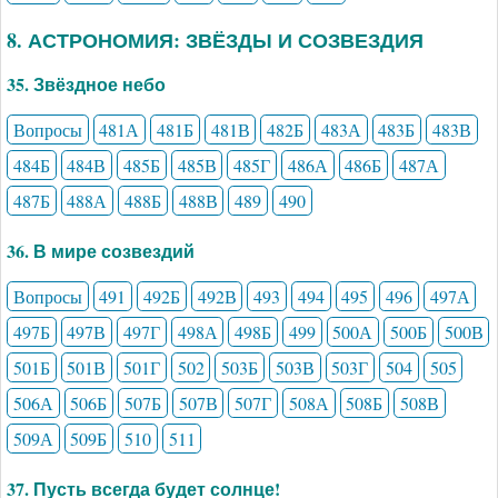
8. АСТРОНОМИЯ: ЗВЁЗДЫ И СОЗВЕЗДИЯ
35. Звёздное небо
Вопросы
481А
481Б
481В
482Б
483А
483Б
483В
484Б
484В
485Б
485В
485Г
486А
486Б
487А
487Б
488А
488Б
488В
489
490
36. В мире созвездий
Вопросы
491
492Б
492В
493
494
495
496
497А
497Б
497В
497Г
498А
498Б
499
500А
500Б
500В
501Б
501В
501Г
502
503Б
503В
503Г
504
505
506А
506Б
507Б
507В
507Г
508А
508Б
508В
509А
509Б
510
511
37. Пусть всегда будет солнце!