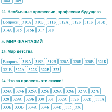
308Г
309
22. Необычные профессии, профессии будущего
Вопросы
310А
310Б
311Б
312А
312Б
313Б
313В
314А
315
316Б
317
318
5. МИР ФАНТАЗИЙ
23. Мир детства
Вопросы
319А
319Б
319В
320А
320Б
320В
321Б
321В
322А
322Б
322В
323
24. Что за прелесть эти сказки!
324А
324Б
325А
325Б
326А
326Б
327А
327Б
328
329А
329Б
330
331
332А
332Б
332В
333А
333Б
333В
334А
334Б
334В
335
336