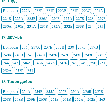
16. Труд
Вопросы
222А
222Б
223Б
223В
223Г
223Д
224А
224Б
225А
225Б
226А
226Б
227А
227Б
228
229Б
230А
230Б
231А
231Б
232А
232Б
233Б
234
235
17. Дружба
Вопросы
236
237А
237Б
237В
238
239Б
239В
240Б
240В
241
242А
242Б
242В
243Б
243В
243Г
244
245
246А
246Б
247А
247Б
248
249
250
251
252А
252Б
253
18. Твори добро!
Вопросы
254А
254Б
255А
255Б
256А
256Б
257Б
258Б
258В
259Б
260Б
261Б
261В
262А
262Б
263