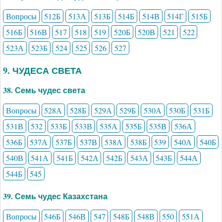
Вопросы
512Б
513А
513Б
514Б
514В
514Г
515Б
516Б
516В
517
518
519
520Б
520В
521
522
523А
523Б
524
525
526
527
9. ЧУДЕСА СВЕТА
38. Семь чудес света
Вопросы
528А
528Б
529А
529Б
530А
530Б
531Б
531В
532
533Б
533В
535А
535Б
535В
536А
536Б
537А
537Б
537В
538А
538Б
539
540А
540Б
540В
541А
541Б
542А
542Б
543А
543Б
544А
544Б
545
39. Семь чудес Казахстана
Вопросы
546Б
546В
547
548Б
548В
550
551А