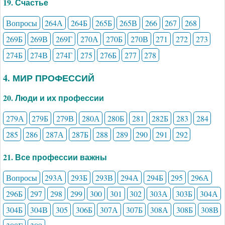
19. Счастье
Вопросы
264А
264Б
265Б
265В
266
267
268
269Б
269В
269Г
270А
270Б
270В
271
272
273
274Б
274В
274Г
275
276Б
277
278
4. МИР ПРОФЕССИЙ
20. Люди и их профессии
279А
279Б
279В
280А
280Б
281
282Б
283
284
285
286
287А
287Б
288
289
290
291
292
21. Все профессии важны
Вопросы
293А
293Б
293В
294А
294Б
295
296А
296Б
297
298
299
300
301
302
303А
303Б
304А
304Б
304В
305
306Б
307А
307Б
308А
308Б
308В