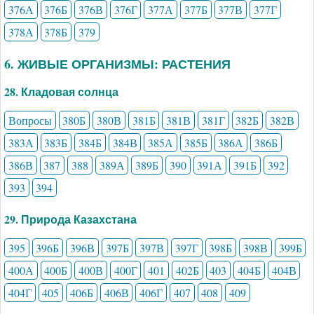
376А
376Б
376В
376Г
377А
377Б
377В
377Г
378А
378Б
379
6. ЖИВЫЕ ОРГАНИЗМЫ: РАСТЕНИЯ
28. Кладовая солнца
Вопросы
380Б
380В
381Б
381В
381Г
382Б
382В
383А
383Б
384Б
384В
385А
385Б
386А
386Б
386В
387
388
389А
389Б
390
391А
391Б
392
393
394
29. Природа Казахстана
395
396Б
396В
397Б
397В
397Г
398Б
398В
399Б
400А
400Б
400В
400Г
401
402Б
403
404Б
404В
404Г
405
406Б
406В
406Г
407
408
409