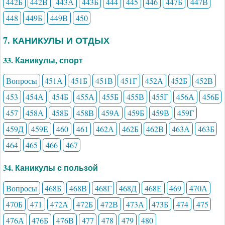
442Б
442В
443А
443Б
444
445
446
447Б
447В
448
449Б
449В
450
7. КАНИКУЛЫ И ОТДЫХ
33. Каникулы, спорт
Вопросы
451А
451Б
451В
451Г
452А
452Б
452В
453
454А
454Б
455А
455Б
455В
455Г
456А
456Б
457
458А
458Б
458В
459А
459Б
459В
459Г
459Д
459Е
460
461
462А
462Б
462В
463А
463Б
464
465
466
467
34. Каникулы с пользой
Вопросы
468Б
468В
468Г
468Д
468Е
469
470А
470Б
471
472А
472Б
472В
473А
473Б
474
475
476А
476Б
476В
477
478
479
480