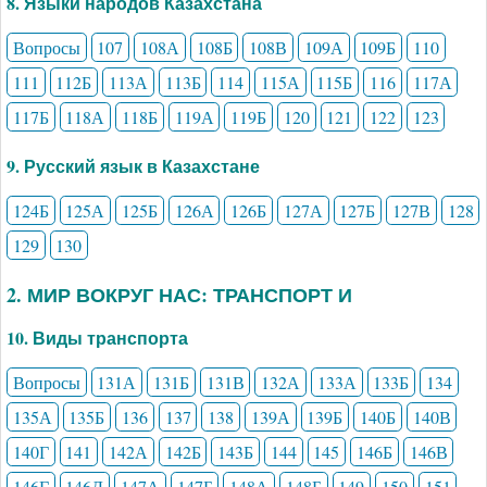
8. Языки народов Казахстана
Вопросы
107
108А
108Б
108В
109А
109Б
110
111
112Б
113А
113Б
114
115А
115Б
116
117А
117Б
118А
118Б
119А
119Б
120
121
122
123
9. Русский язык в Казахстане
124Б
125А
125Б
126А
126Б
127А
127Б
127В
128
129
130
2. МИР ВОКРУГ НАС: ТРАНСПОРТ И
10. Виды транспорта
Вопросы
131А
131Б
131В
132А
133А
133Б
134
135А
135Б
136
137
138
139А
139Б
140Б
140В
140Г
141
142А
142Б
143Б
144
145
146Б
146В
146Г
146Д
147А
147Б
148А
148Б
149
150
151