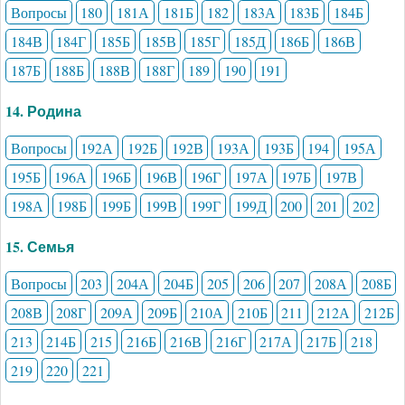
Вопросы
180
181А
181Б
182
183А
183Б
184Б
184В
184Г
185Б
185В
185Г
185Д
186Б
186В
187Б
188Б
188В
188Г
189
190
191
14. Родина
Вопросы
192А
192Б
192В
193А
193Б
194
195А
195Б
196А
196Б
196В
196Г
197А
197Б
197В
198А
198Б
199Б
199В
199Г
199Д
200
201
202
15. Семья
Вопросы
203
204А
204Б
205
206
207
208А
208Б
208В
208Г
209А
209Б
210А
210Б
211
212А
212Б
213
214Б
215
216Б
216В
216Г
217А
217Б
218
219
220
221