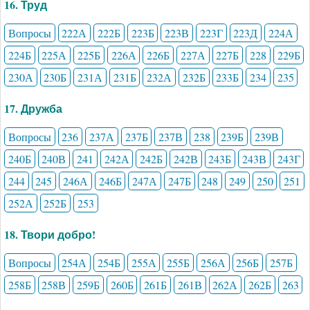
16. Труд
Вопросы
222А
222Б
223Б
223В
223Г
223Д
224А
224Б
225А
225Б
226А
226Б
227А
227Б
228
229Б
230А
230Б
231А
231Б
232А
232Б
233Б
234
235
17. Дружба
Вопросы
236
237А
237Б
237В
238
239Б
239В
240Б
240В
241
242А
242Б
242В
243Б
243В
243Г
244
245
246А
246Б
247А
247Б
248
249
250
251
252А
252Б
253
18. Твори добро!
Вопросы
254А
254Б
255А
255Б
256А
256Б
257Б
258Б
258В
259Б
260Б
261Б
261В
262А
262Б
263