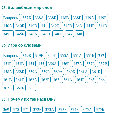
25. Волшебный мир слов
Вопросы
337Б
338А
338Б
338В
338Г
339А
339Б
340А
340Б
340В
341
342Б
342В
343
344Б
344В
345А
345Б
346А
346В
346Г
347
348
26. Игра со словами
Вопросы
349Б
349В
349Г
350А
351А
351Б
352
353Б
353В
354
355
356А
356Б
357А
357Б
357В
358А
358Б
359А
359Б
360А
360Б
361А
361Б
361В
361Г
362А
362Б
363
364А
364Б
365
366
367А
367Б
368
27. Почему их так назвали?
369
370
371
372Б
373А
373Б
374Б
375А
375Б