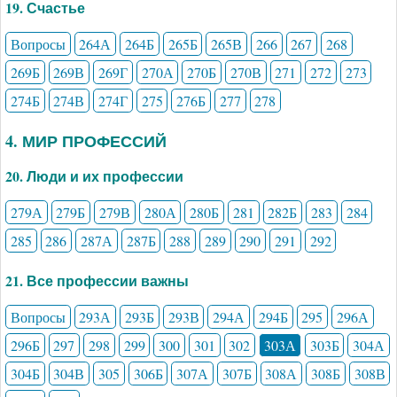
19. Счастье
Вопросы
264А
264Б
265Б
265В
266
267
268
269Б
269В
269Г
270А
270Б
270В
271
272
273
274Б
274В
274Г
275
276Б
277
278
4. МИР ПРОФЕССИЙ
20. Люди и их профессии
279А
279Б
279В
280А
280Б
281
282Б
283
284
285
286
287А
287Б
288
289
290
291
292
21. Все профессии важны
Вопросы
293А
293Б
293В
294А
294Б
295
296А
296Б
297
298
299
300
301
302
303А
303Б
304А
304Б
304В
305
306Б
307А
307Б
308А
308Б
308В