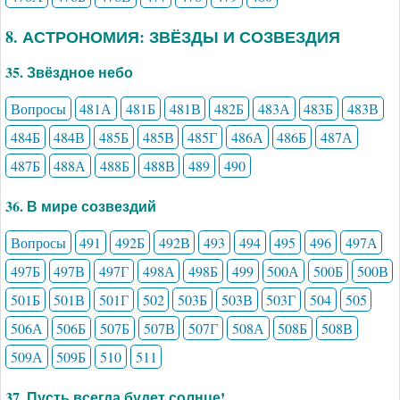
8. АСТРОНОМИЯ: ЗВЁЗДЫ И СОЗВЕЗДИЯ
35. Звёздное небо
Вопросы
481А
481Б
481В
482Б
483А
483Б
483В
484Б
484В
485Б
485В
485Г
486А
486Б
487А
487Б
488А
488Б
488В
489
490
36. В мире созвездий
Вопросы
491
492Б
492В
493
494
495
496
497А
497Б
497В
497Г
498А
498Б
499
500А
500Б
500В
501Б
501В
501Г
502
503Б
503В
503Г
504
505
506А
506Б
507Б
507В
507Г
508А
508Б
508В
509А
509Б
510
511
37. Пусть всегда будет солнце!