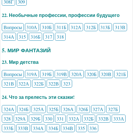
308Г
309
22. Необычные профессии, профессии будущего
Вопросы
310А
310Б
311Б
312А
312Б
313Б
313В
314А
315
316Б
317
318
5. МИР ФАНТАЗИЙ
23. Мир детства
Вопросы
319А
319Б
319В
320А
320Б
320В
321Б
321В
322А
322Б
322В
323
24. Что за прелесть эти сказки!
324А
324Б
325А
325Б
326А
326Б
327А
327Б
328
329А
329Б
330
331
332А
332Б
332В
333А
333Б
333В
334А
334Б
334В
335
336