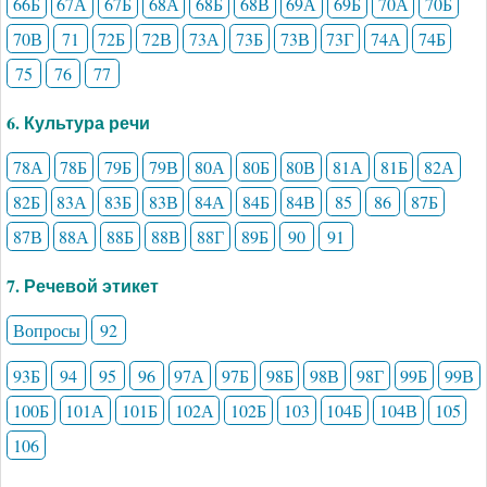
66Б
67А
67Б
68А
68Б
68В
69А
69Б
70А
70Б
70В
71
72Б
72В
73А
73Б
73В
73Г
74А
74Б
75
76
77
6. Культура речи
78А
78Б
79Б
79В
80А
80Б
80В
81А
81Б
82А
82Б
83А
83Б
83В
84А
84Б
84В
85
86
87Б
87В
88А
88Б
88В
88Г
89Б
90
91
7. Речевой этикет
Вопросы
92
93Б
94
95
96
97А
97Б
98Б
98В
98Г
99Б
99В
100Б
101А
101Б
102А
102Б
103
104Б
104В
105
106