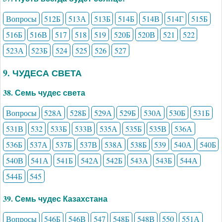
Вопросы
512Б
513А
513Б
514Б
514В
514Г
515Б
516Б
516В
517
518
519
520Б
520В
521
522
523А
523Б
524
525
526
527
9. ЧУДЕСА СВЕТА
38. Семь чудес света
Вопросы
528А
528Б
529А
529Б
530А
530Б
531Б
531В
532
533Б
533В
535А
535Б
535В
536А
536Б
537А
537Б
537В
538А
538Б
539
540А
540Б
540В
541А
541Б
542А
542Б
543А
543Б
544А
544Б
545
39. Семь чудес Казахстана
Вопросы
546Б
546В
547
548Б
548В
550
551А