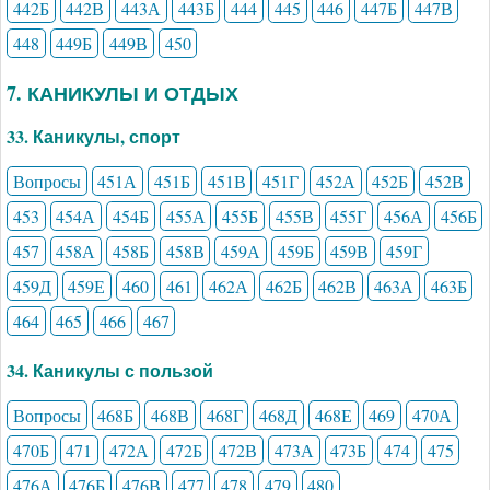
442Б
442В
443А
443Б
444
445
446
447Б
447В
448
449Б
449В
450
7. КАНИКУЛЫ И ОТДЫХ
33. Каникулы, спорт
Вопросы
451А
451Б
451В
451Г
452А
452Б
452В
453
454А
454Б
455А
455Б
455В
455Г
456А
456Б
457
458А
458Б
458В
459А
459Б
459В
459Г
459Д
459Е
460
461
462А
462Б
462В
463А
463Б
464
465
466
467
34. Каникулы с пользой
Вопросы
468Б
468В
468Г
468Д
468Е
469
470А
470Б
471
472А
472Б
472В
473А
473Б
474
475
476А
476Б
476В
477
478
479
480