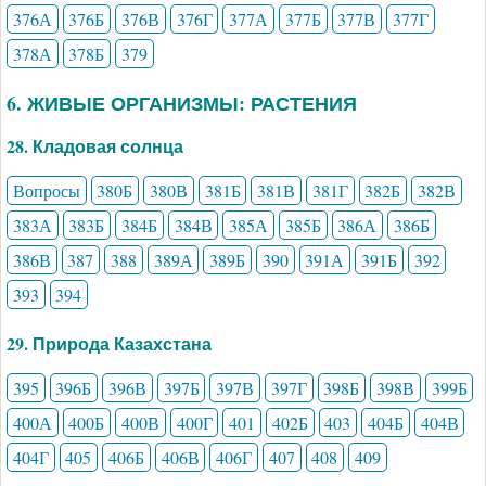
376А
376Б
376В
376Г
377А
377Б
377В
377Г
378А
378Б
379
6. ЖИВЫЕ ОРГАНИЗМЫ: РАСТЕНИЯ
28. Кладовая солнца
Вопросы
380Б
380В
381Б
381В
381Г
382Б
382В
383А
383Б
384Б
384В
385А
385Б
386А
386Б
386В
387
388
389А
389Б
390
391А
391Б
392
393
394
29. Природа Казахстана
395
396Б
396В
397Б
397В
397Г
398Б
398В
399Б
400А
400Б
400В
400Г
401
402Б
403
404Б
404В
404Г
405
406Б
406В
406Г
407
408
409