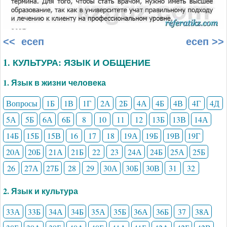
<< есеп
есеп >>
1. КУЛЬТУРА: ЯЗЫК И ОБЩЕНИЕ
1. Язык в жизни человека
Вопросы
1Б
1В
1Г
2А
2Б
4А
4Б
4В
4Г
4Д
5А
5Б
6А
6Б
8
10
11
12
13Б
13В
14А
14Б
15Б
15В
16
17
18
19А
19Б
19В
19Г
20А
20Б
21А
21Б
22
23
24А
24Б
25А
25Б
26
27А
27Б
28
29
30А
30Б
30В
31
32
2. Язык и культура
33А
33Б
34А
34Б
35А
35Б
36А
36Б
37
38А