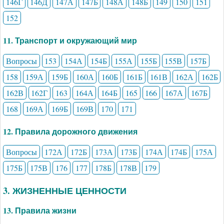
146Г
146Д
147А
147Б
148А
148Б
149
150
151
152
11. Транспорт и окружающий мир
Вопросы
153
154А
154Б
155А
155Б
155В
157Б
158
159А
159Б
160А
160Б
161Б
161В
162А
162Б
162В
162Г
163
164А
164Б
165
166
167А
167Б
168
169А
169Б
169В
170
171
12. Правила дорожного движения
Вопросы
172А
172Б
173А
173Б
174А
174Б
175А
175Б
175В
176
177
178Б
178В
179
3. ЖИЗНЕННЫЕ ЦЕННОСТИ
13. Правила жизни