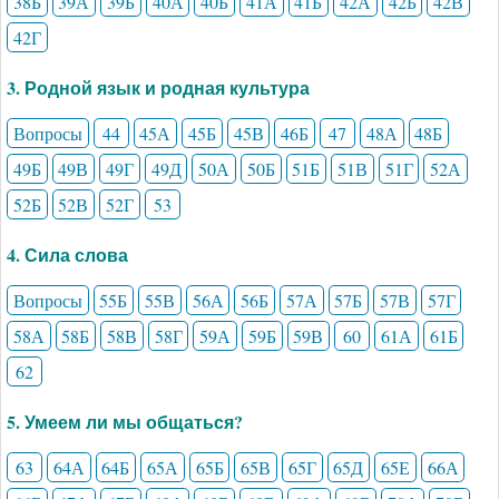
38Б
39А
39Б
40А
40Б
41А
41Б
42А
42Б
42В
42Г
3. Родной язык и родная культура
Вопросы
44
45А
45Б
45В
46Б
47
48А
48Б
49Б
49В
49Г
49Д
50А
50Б
51Б
51В
51Г
52А
52Б
52В
52Г
53
4. Сила слова
Вопросы
55Б
55В
56А
56Б
57А
57Б
57В
57Г
58А
58Б
58В
58Г
59А
59Б
59В
60
61А
61Б
62
5. Умеем ли мы общаться?
63
64А
64Б
65А
65Б
65В
65Г
65Д
65Е
66А