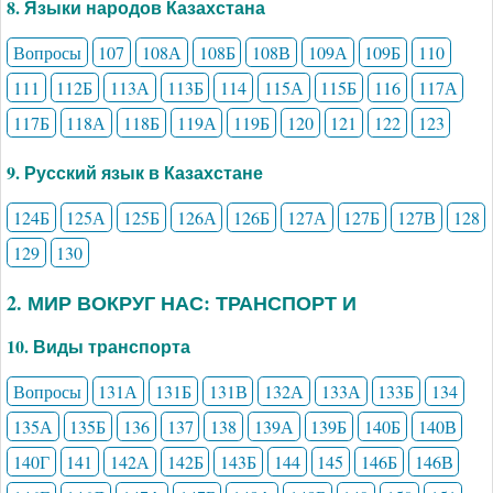
8. Языки народов Казахстана
Вопросы
107
108А
108Б
108В
109А
109Б
110
111
112Б
113А
113Б
114
115А
115Б
116
117А
117Б
118А
118Б
119А
119Б
120
121
122
123
9. Русский язык в Казахстане
124Б
125А
125Б
126А
126Б
127А
127Б
127В
128
129
130
2. МИР ВОКРУГ НАС: ТРАНСПОРТ И
10. Виды транспорта
Вопросы
131А
131Б
131В
132А
133А
133Б
134
135А
135Б
136
137
138
139А
139Б
140Б
140В
140Г
141
142А
142Б
143Б
144
145
146Б
146В