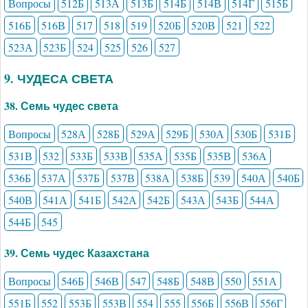
Вопросы
512Б
513А
513Б
514Б
514В
514Г
515Б
516Б
516В
517
518
519
520Б
520В
521
522
523А
523Б
524
525
526
527
9. ЧУДЕСА СВЕТА
38. Семь чудес света
Вопросы
528А
528Б
529А
529Б
530А
530Б
531Б
531В
532
533Б
533В
535А
535Б
535В
536А
536Б
537А
537Б
537В
538А
538Б
539
540А
540Б
540В
541А
541Б
542А
542Б
543А
543Б
544А
544Б
545
39. Семь чудес Казахстана
Вопросы
546Б
546В
547
548Б
548В
550
551А
551Б
552
553Б
553В
554
555
556Б
556В
556Г