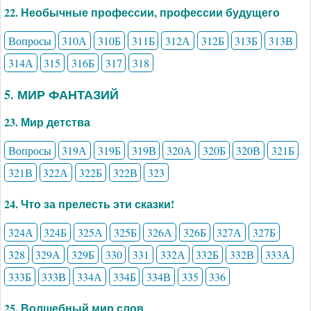
22. Необычные профессии, профессии будущего
Вопросы
310А
310Б
311Б
312А
312Б
313Б
313В
314А
315
316Б
317
318
5. МИР ФАНТАЗИЙ
23. Мир детства
Вопросы
319А
319Б
319В
320А
320Б
320В
321Б
321В
322А
322Б
322В
323
24. Что за прелесть эти сказки!
324А
324Б
325А
325Б
326А
326Б
327А
327Б
328
329А
329Б
330
331
332А
332Б
332В
333А
333Б
333В
334А
334Б
334В
335
336
25. Волшебный мир слов