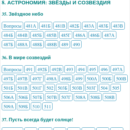
8. АСТРОНОМИЯ: ЗВЁЗДЫ И СОЗВЕЗДИЯ
35. Звёздное небо
Вопросы
481А
481Б
481В
482Б
483А
483Б
483В
484Б
484В
485Б
485В
485Г
486А
486Б
487А
487Б
488А
488Б
488В
489
490
36. В мире созвездий
Вопросы
491
492Б
492В
493
494
495
496
497А
497Б
497В
497Г
498А
498Б
499
500А
500Б
500В
501Б
501В
501Г
502
503Б
503В
503Г
504
505
506А
506Б
507Б
507В
507Г
508А
508Б
508В
509А
509Б
510
511
37. Пусть всегда будет солнце!