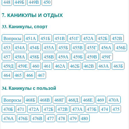
448
449Б
449В
450
7. КАНИКУЛЫ И ОТДЫХ
33. Каникулы, спорт
Вопросы
451А
451Б
451В
451Г
452А
452Б
452В
453
454А
454Б
455А
455Б
455В
455Г
456А
456Б
457
458А
458Б
458В
459А
459Б
459В
459Г
459Д
459Е
460
461
462А
462Б
462В
463А
463Б
464
465
466
467
34. Каникулы с пользой
Вопросы
468Б
468В
468Г
468Д
468Е
469
470А
470Б
471
472А
472Б
472В
473А
473Б
474
475
476А
476Б
476В
477
478
479
480