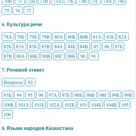
70В
71
72Б
72В
73А
73Б
73В
73Г
74А
74Б
75
76
77
6. Культура речи
78А
78Б
79Б
79В
80А
80Б
80В
81А
81Б
82А
82Б
83А
83Б
83В
84А
84Б
84В
85
86
87Б
87В
88А
88Б
88В
88Г
89Б
90
91
7. Речевой этикет
Вопросы
92
93Б
94
95
96
97А
97Б
98Б
98В
98Г
99Б
99В
100Б
101А
101Б
102А
102Б
103
104Б
104В
105
106
8. Языки народов Казахстана