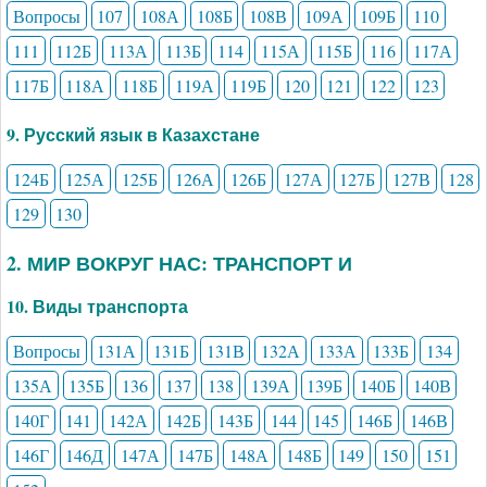
Вопросы
107
108А
108Б
108В
109А
109Б
110
111
112Б
113А
113Б
114
115А
115Б
116
117А
117Б
118А
118Б
119А
119Б
120
121
122
123
9. Русский язык в Казахстане
124Б
125А
125Б
126А
126Б
127А
127Б
127В
128
129
130
2. МИР ВОКРУГ НАС: ТРАНСПОРТ И
10. Виды транспорта
Вопросы
131А
131Б
131В
132А
133А
133Б
134
135А
135Б
136
137
138
139А
139Б
140Б
140В
140Г
141
142А
142Б
143Б
144
145
146Б
146В
146Г
146Д
147А
147Б
148А
148Б
149
150
151