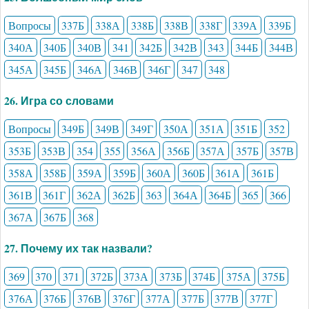
Вопросы
337Б
338А
338Б
338В
338Г
339А
339Б
340А
340Б
340В
341
342Б
342В
343
344Б
344В
345А
345Б
346А
346В
346Г
347
348
26. Игра со словами
Вопросы
349Б
349В
349Г
350А
351А
351Б
352
353Б
353В
354
355
356А
356Б
357А
357Б
357В
358А
358Б
359А
359Б
360А
360Б
361А
361Б
361В
361Г
362А
362Б
363
364А
364Б
365
366
367А
367Б
368
27. Почему их так назвали?
369
370
371
372Б
373А
373Б
374Б
375А
375Б
376А
376Б
376В
376Г
377А
377Б
377В
377Г