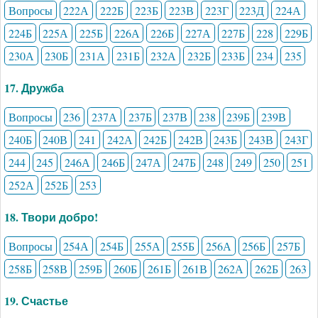
Вопросы
222А
222Б
223Б
223В
223Г
223Д
224А
224Б
225А
225Б
226А
226Б
227А
227Б
228
229Б
230А
230Б
231А
231Б
232А
232Б
233Б
234
235
17. Дружба
Вопросы
236
237А
237Б
237В
238
239Б
239В
240Б
240В
241
242А
242Б
242В
243Б
243В
243Г
244
245
246А
246Б
247А
247Б
248
249
250
251
252А
252Б
253
18. Твори добро!
Вопросы
254А
254Б
255А
255Б
256А
256Б
257Б
258Б
258В
259Б
260Б
261Б
261В
262А
262Б
263
19. Счастье