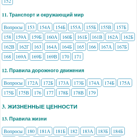
152
11. Транспорт и окружающий мир
Вопросы
153
154А
154Б
155А
155Б
155В
157Б
158
159А
159Б
160А
160Б
161Б
161В
162А
162Б
162В
162Г
163
164А
164Б
165
166
167А
167Б
168
169А
169Б
169В
170
171
12. Правила дорожного движения
Вопросы
172А
172Б
173А
173Б
174А
174Б
175А
175Б
175В
176
177
178Б
178В
179
3. ЖИЗНЕННЫЕ ЦЕННОСТИ
13. Правила жизни
Вопросы
180
181А
181Б
182
183А
183Б
184Б