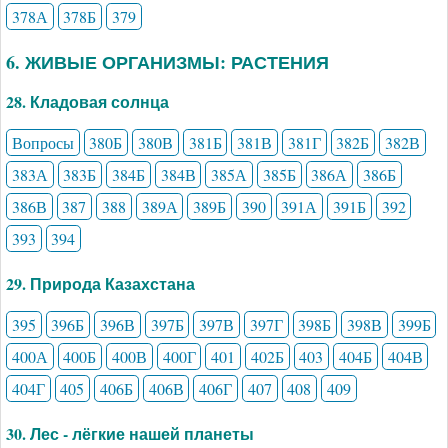
378А
378Б
379
6. ЖИВЫЕ ОРГАНИЗМЫ: РАСТЕНИЯ
28. Кладовая солнца
Вопросы
380Б
380В
381Б
381В
381Г
382Б
382В
383А
383Б
384Б
384В
385А
385Б
386А
386Б
386В
387
388
389А
389Б
390
391А
391Б
392
393
394
29. Природа Казахстана
395
396Б
396В
397Б
397В
397Г
398Б
398В
399Б
400А
400Б
400В
400Г
401
402Б
403
404Б
404В
404Г
405
406Б
406В
406Г
407
408
409
30. Лес - лёгкие нашей планеты