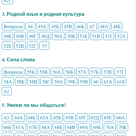
42Г
3. Родной язык и родная культура
Вопросы
44
45А
45Б
45В
46Б
47
48А
48Б
49Б
49В
49Г
49Д
50А
50Б
51Б
51В
51Г
52А
52Б
52В
52Г
53
4. Сила слова
Вопросы
55Б
55В
56А
56Б
57А
57Б
57В
57Г
58А
58Б
58В
58Г
59А
59Б
59В
60
61А
61Б
62
5. Умеем ли мы общаться?
63
64А
64Б
65А
65Б
65В
65Г
65Д
65Е
66А
66Б
67А
67Б
68А
68Б
68В
69А
69Б
70А
70Б