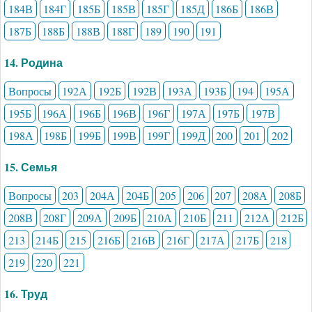
184В
184Г
185Б
185В
185Г
185Д
186Б
186В
187Б
188Б
188В
188Г
189
190
191
14. Родина
Вопросы
192А
192Б
192В
193А
193Б
194
195А
195Б
196А
196Б
196В
196Г
197А
197Б
197В
198А
198Б
199Б
199В
199Г
199Д
200
201
202
15. Семья
Вопросы
203
204А
204Б
205
206
207
208А
208Б
208В
208Г
209А
209Б
210А
210Б
211
212А
212Б
213
214Б
215
216Б
216В
216Г
217А
217Б
218
219
220
221
16. Труд