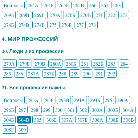
Вопросы
264А
264Б
265Б
265В
266
267
268
269Б
269В
269Г
270А
270Б
270В
271
272
273
274Б
274В
274Г
275
276Б
277
278
4. МИР ПРОФЕССИЙ
20. Люди и их профессии
279А
279Б
279В
280А
280Б
281
282Б
283
284
285
286
287А
287Б
288
289
290
291
292
21. Все профессии важны
Вопросы
293А
293Б
293В
294А
294Б
295
296А
296Б
297
298
299
300
301
302
303А
303Б
304А
304Б
304В
305
306Б
307А
307Б
308А
308Б
308В
308Г
309