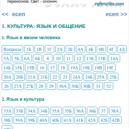
<< есеп
есеп >>
1. КУЛЬТУРА: ЯЗЫК И ОБЩЕНИЕ
1. Язык в жизни человека
Вопросы
1Б
1В
1Г
2А
2Б
4А
4Б
4В
4Г
4Д
5А
5Б
6А
6Б
8
10
11
12
13Б
13В
14А
14Б
15Б
15В
16
17
18
19А
19Б
19В
19Г
20А
20Б
21А
21Б
22
23
24А
24Б
25А
25Б
26
27А
27Б
28
29
30А
30Б
30В
31
32
2. Язык и культура
33А
33Б
34А
34Б
35А
35Б
36А
36Б
37
38А
38Б
39А
39Б
40А
40Б
41А
41Б
42А
42Б
42В