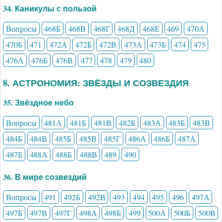
34. Каникулы с пользой
Вопросы
468Б
468В
468Г
468Д
468Е
469
470А
470Б
471
472А
472Б
472В
473А
473Б
474
475
476А
476Б
476В
477
478
479
480
8. АСТРОНОМИЯ: ЗВЁЗДЫ И СОЗВЕЗДИЯ
35. Звёздное небо
Вопросы
481А
481Б
481В
482Б
483А
483Б
483В
484Б
484В
485Б
485В
485Г
486А
486Б
487А
487Б
488А
488Б
488В
489
490
36. В мире созвездий
Вопросы
491
492Б
492В
493
494
495
496
497А
497Б
497В
497Г
498А
498Б
499
500А
500Б
500В