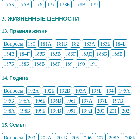
175Б
175В
176
177
178Б
178В
179
3. ЖИЗНЕННЫЕ ЦЕННОСТИ
13. Правила жизни
Вопросы
180
181А
181Б
182
183А
183Б
184Б
184В
184Г
185Б
185В
185Г
185Д
186Б
186В
187Б
188Б
188В
188Г
189
190
191
14. Родина
Вопросы
192А
192Б
192В
193А
193Б
194
195А
195Б
196А
196Б
196В
196Г
197А
197Б
197В
198А
198Б
199Б
199В
199Г
199Д
200
201
202
15. Семья
Вопросы
203
204А
204Б
205
206
207
208А
208Б