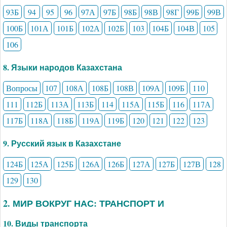
93Б
94
95
96
97А
97Б
98Б
98В
98Г
99Б
99В
100Б
101А
101Б
102А
102Б
103
104Б
104В
105
106
8. Языки народов Казахстана
Вопросы
107
108А
108Б
108В
109А
109Б
110
111
112Б
113А
113Б
114
115А
115Б
116
117А
117Б
118А
118Б
119А
119Б
120
121
122
123
9. Русский язык в Казахстане
124Б
125А
125Б
126А
126Б
127А
127Б
127В
128
129
130
2. МИР ВОКРУГ НАС: ТРАНСПОРТ И
10. Виды транспорта