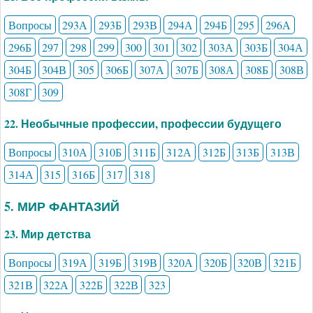
Вопросы
293А
293Б
293В
294А
294Б
295
296А
296Б
297
298
299
300
301
302
303А
303Б
304А
304Б
304В
305
306Б
307А
307Б
308А
308Б
308В
308Г
309
22. Необычные профессии, профессии будущего
Вопросы
310А
310Б
311Б
312А
312Б
313Б
313В
314А
315
316Б
317
318
5. МИР ФАНТАЗИЙ
23. Мир детства
Вопросы
319А
319Б
319В
320А
320Б
320В
321Б
321В
322А
322Б
322В
323