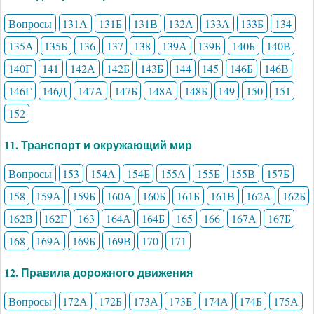
Вопросы
131А
131Б
131В
132А
133А
133Б
134
135А
135Б
136
137
138
139А
139Б
140Б
140В
140Г
141
142А
142Б
143Б
144
145
146Б
146В
146Г
146Д
147А
147Б
148А
148Б
149
150
151
152
11. Транспорт и окружающий мир
Вопросы
153
154А
154Б
155А
155Б
155В
157Б
158
159А
159Б
160А
160Б
161Б
161В
162А
162Б
162В
162Г
163
164А
164Б
165
166
167А
167Б
168
169А
169Б
169В
170
171
12. Правила дорожного движения
Вопросы
172А
172Б
173А
173Б
174А
174Б
175А