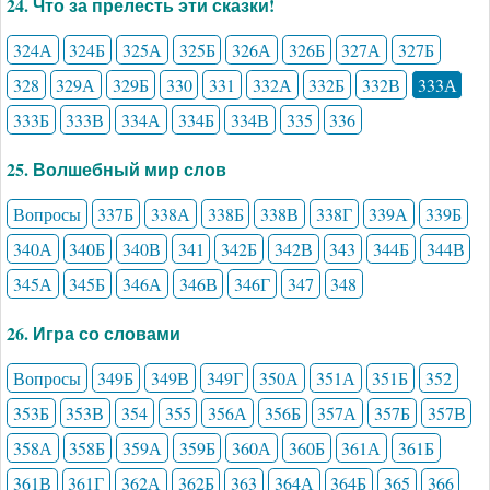
24. Что за прелесть эти сказки!
324А
324Б
325А
325Б
326А
326Б
327А
327Б
328
329А
329Б
330
331
332А
332Б
332В
333А
333Б
333В
334А
334Б
334В
335
336
25. Волшебный мир слов
Вопросы
337Б
338А
338Б
338В
338Г
339А
339Б
340А
340Б
340В
341
342Б
342В
343
344Б
344В
345А
345Б
346А
346В
346Г
347
348
26. Игра со словами
Вопросы
349Б
349В
349Г
350А
351А
351Б
352
353Б
353В
354
355
356А
356Б
357А
357Б
357В
358А
358Б
359А
359Б
360А
360Б
361А
361Б
361В
361Г
362А
362Б
363
364А
364Б
365
366