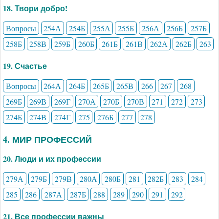
18. Твори добро!
Вопросы
254А
254Б
255А
255Б
256А
256Б
257Б
258Б
258В
259Б
260Б
261Б
261В
262А
262Б
263
19. Счастье
Вопросы
264А
264Б
265Б
265В
266
267
268
269Б
269В
269Г
270А
270Б
270В
271
272
273
274Б
274В
274Г
275
276Б
277
278
4. МИР ПРОФЕССИЙ
20. Люди и их профессии
279А
279Б
279В
280А
280Б
281
282Б
283
284
285
286
287А
287Б
288
289
290
291
292
21. Все профессии важны