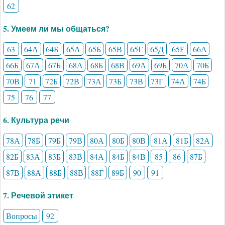
62
5. Умеем ли мы общаться?
63
64А
64Б
65А
65Б
65В
65Г
65Д
65Е
66А
66Б
67А
67Б
68А
68Б
68В
69А
69Б
70А
70Б
70В
71
72Б
72В
73А
73Б
73В
73Г
74А
74Б
75
76
77
6. Культура речи
78А
78Б
79Б
79В
80А
80Б
80В
81А
81Б
82А
82Б
83А
83Б
83В
84А
84Б
84В
85
86
87Б
87В
88А
88Б
88В
88Г
89Б
90
91
7. Речевой этикет
Вопросы
92