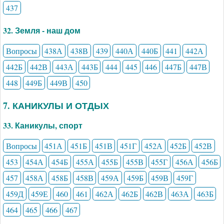
437
32. Земля - наш дом
Вопросы
438А
438В
439
440А
440Б
441
442А
442Б
442В
443А
443Б
444
445
446
447Б
447В
448
449Б
449В
450
7. КАНИКУЛЫ И ОТДЫХ
33. Каникулы, спорт
Вопросы
451А
451Б
451В
451Г
452А
452Б
452В
453
454А
454Б
455А
455Б
455В
455Г
456А
456Б
457
458А
458Б
458В
459А
459Б
459В
459Г
459Д
459Е
460
461
462А
462Б
462В
463А
463Б
464
465
466
467