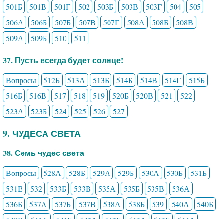
501Б
501В
501Г
502
503Б
503В
503Г
504
505
506А
506Б
507Б
507В
507Г
508А
508Б
508В
509А
509Б
510
511
37. Пусть всегда будет солнце!
Вопросы
512Б
513А
513Б
514Б
514В
514Г
515Б
516Б
516В
517
518
519
520Б
520В
521
522
523А
523Б
524
525
526
527
9. ЧУДЕСА СВЕТА
38. Семь чудес света
Вопросы
528А
528Б
529А
529Б
530А
530Б
531Б
531В
532
533Б
533В
535А
535Б
535В
536А
536Б
537А
537Б
537В
538А
538Б
539
540А
540Б