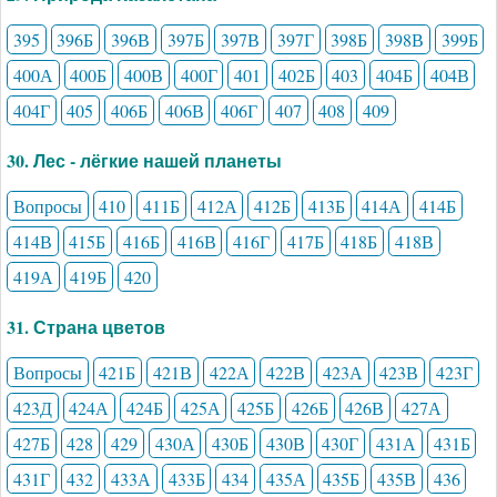
395
396Б
396В
397Б
397В
397Г
398Б
398В
399Б
400А
400Б
400В
400Г
401
402Б
403
404Б
404В
404Г
405
406Б
406В
406Г
407
408
409
30. Лес - лёгкие нашей планеты
Вопросы
410
411Б
412А
412Б
413Б
414А
414Б
414В
415Б
416Б
416В
416Г
417Б
418Б
418В
419А
419Б
420
31. Страна цветов
Вопросы
421Б
421В
422А
422В
423А
423В
423Г
423Д
424А
424Б
425А
425Б
426Б
426В
427А
427Б
428
429
430А
430Б
430В
430Г
431А
431Б
431Г
432
433А
433Б
434
435А
435Б
435В
436