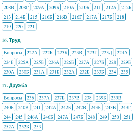
208В
208Г
209А
209Б
210А
210Б
211
212А
212Б
213
214Б
215
216Б
216В
216Г
217А
217Б
218
219
220
221
16. Труд
Вопросы
222А
222Б
223Б
223В
223Г
223Д
224А
224Б
225А
225Б
226А
226Б
227А
227Б
228
229Б
230А
230Б
231А
231Б
232А
232Б
233Б
234
235
17. Дружба
Вопросы
236
237А
237Б
237В
238
239Б
239В
240Б
240В
241
242А
242Б
242В
243Б
243В
243Г
244
245
246А
246Б
247А
247Б
248
249
250
251
252А
252Б
253