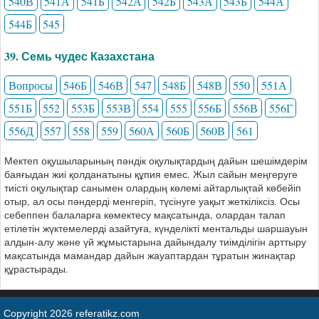
540В
541А
541Б
542А
542Б
543А
543Б
544А
544Б
545
39. Семь чудес Казахстана
Вопросы
546Б
546В
547
548Б
548В
550
551А
551Б
552
553Б
553В
554
555
556Б
556В
556Г
556Д
557
558
559
560А
560Б
560В
561
Мектеп оқушыларының пәндік оқулықтардың дайын шешімдерім
баяғыдан жиі қолданатыны құпия емес. Жыл сайын меңгеруге
тиісті оқулықтар санымен олардың көлемі айтарлықтай көбейіп
отыр, ал осы пәндерді менгеріп, түсінуге уақыт жеткіліксіз. Осы
себеппен балаларға көмектесу мақсатында, олардан талап
етілетін жүктемелерді азайтуға, күнделікті ментальды шаршауын
алдын-алу және үй жұмыстарына дайындалу тиімділігін арттыру
мақсатында мамандар дайын жауаптардан тұратын жинақтар
құрастырады.
Copyright 2026 referatikz.com