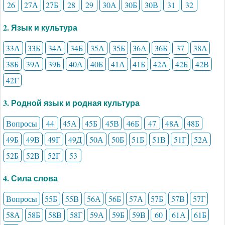
26
27А
27Б
28
29
30А
30Б
30В
31
32
2. Язык и культура
33А
33Б
34А
34Б
35А
35Б
36А
36Б
37
38А
38Б
39А
39Б
40А
40Б
41А
41Б
42А
42Б
42В
42Г
3. Родной язык и родная культура
Вопросы
44
45А
45Б
45В
46Б
47
48А
48Б
49Б
49В
49Г
49Д
50А
50Б
51Б
51В
51Г
52А
52Б
52В
52Г
53
4. Сила слова
Вопросы
55Б
55В
56А
56Б
57А
57Б
57В
57Г
58А
58Б
58В
58Г
59А
59Б
59В
60
61А
61Б