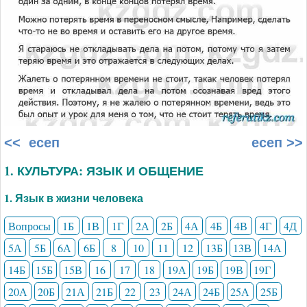
<< есеп
есеп >>
1. КУЛЬТУРА: ЯЗЫК И ОБЩЕНИЕ
1. Язык в жизни человека
Вопросы
1Б
1В
1Г
2А
2Б
4А
4Б
4В
4Г
4Д
5А
5Б
6А
6Б
8
10
11
12
13Б
13В
14А
14Б
15Б
15В
16
17
18
19А
19Б
19В
19Г
20А
20Б
21А
21Б
22
23
24А
24Б
25А
25Б