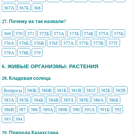
367А
367Б
368
27. Почему их так назвали?
369
370
371
372Б
373А
373Б
374Б
375А
375Б
376А
376Б
376В
376Г
377А
377Б
377В
377Г
378А
378Б
379
6. ЖИВЫЕ ОРГАНИЗМЫ: РАСТЕНИЯ
28. Кладовая солнца
Вопросы
380Б
380В
381Б
381В
381Г
382Б
382В
383А
383Б
384Б
384В
385А
385Б
386А
386Б
386В
387
388
389А
389Б
390
391А
391Б
392
393
394
29. Природа Казахстана