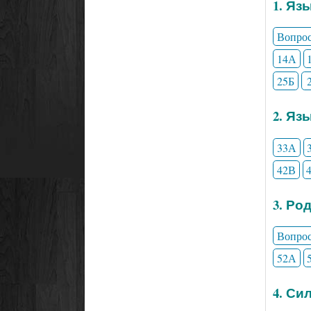
1. Яз
Вопро
14А
25Б
2. Яз
33А
42В
3. Ро
Вопро
52А
4. Си