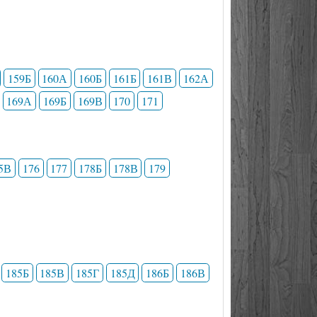
159Б
160А
160Б
161Б
161В
162А
169А
169Б
169В
170
171
5В
176
177
178Б
178В
179
185Б
185В
185Г
185Д
186Б
186В