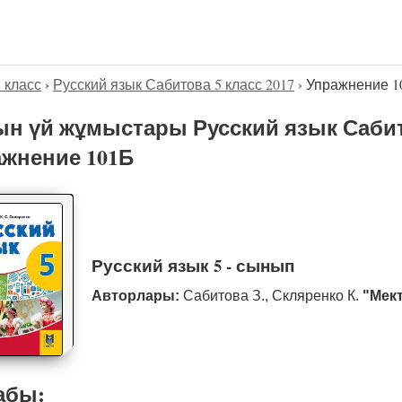
5 класс
›
Русский язык Сабитова 5 класс 2017
›
Упражнение 1
н үй жұмыстары Русский язык Сабито
жнение 101Б
Русский язык 5 - сынып
Авторлары:
Сабитова З., Скляренко К.
"Мек
абы: