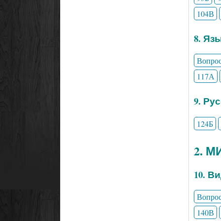
104В
8. Яз
Вопро
117А
9. Ру
124Б
2. 
10. В
Вопро
140В