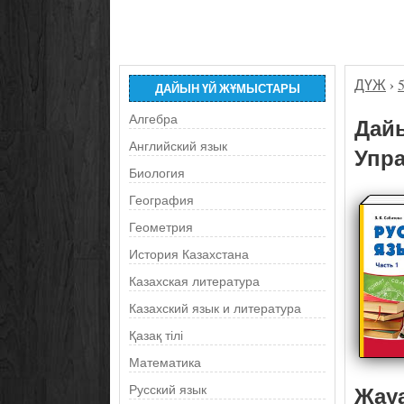
ДҮЖ
›
ДАЙЫН ҮЙ ЖҰМЫСТАРЫ
Алгебра
Дайы
Английский язык
Упра
Биология
География
Геометрия
История Казахстана
Казахская литература
Казахский язык и литература
Қазақ тілі
Математика
Жау
Русский язык