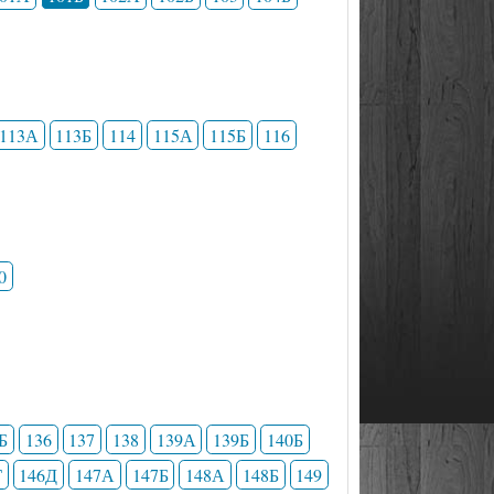
113А
113Б
114
115А
115Б
116
0
Б
136
137
138
139А
139Б
140Б
Г
146Д
147А
147Б
148А
148Б
149