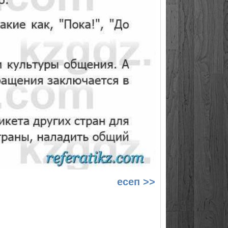
есеп >>