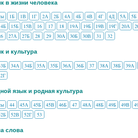
ык в жизни человека
сы
1Б
1В
1Г
2А
2Б
4А
4Б
4В
4Г
4Д
5А
5Б
14Б
15Б
15В
16
17
18
19А
19Б
19В
19Г
20А
2
26
27А
27Б
28
29
30А
30Б
30В
31
32
ык и культура
33Б
34А
34Б
35А
35Б
36А
36Б
37
38А
38Б
39А
42Г
дной язык и родная культура
сы
44
45А
45Б
45В
46Б
47
48А
48Б
49Б
49В
4
52Б
52В
52Г
53
ла слова