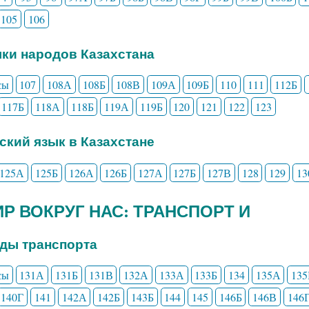
105
106
ыки народов Казахстана
сы
107
108А
108Б
108В
109А
109Б
110
111
112Б
117Б
118А
118Б
119А
119Б
120
121
122
123
сский язык в Казахстане
125А
125Б
126А
126Б
127А
127Б
127В
128
129
13
МИР ВОКРУГ НАС: ТРАНСПОРТ И
иды транспорта
сы
131А
131Б
131В
132А
133А
133Б
134
135А
135
140Г
141
142А
142Б
143Б
144
145
146Б
146В
146