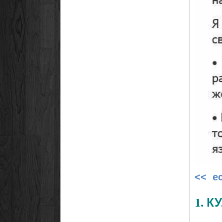
<< е
1. 