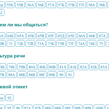
сы
55Б
55В
56А
56Б
57А
57Б
57В
57Г
58А
58Б
62
еем ли мы общаться?
4А
64Б
65А
65Б
65В
65Г
65Д
65Е
66А
66Б
67А
70В
71
72Б
72В
73А
73Б
73В
73Г
74А
74Б
75
льтура речи
78Б
79Б
79В
80А
80Б
80В
81А
81Б
82А
82Б
83А
87В
88А
88Б
88В
88Г
89Б
90
91
чевой этикет
сы
92
94
95
96
97А
97Б
98Б
98В
98Г
99Б
99В
100Б