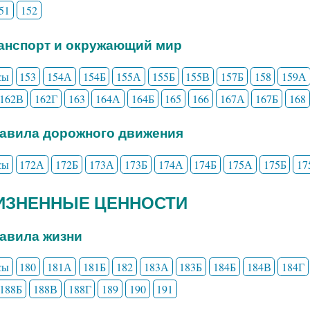
51
152
ранспорт и окружающий мир
сы
153
154А
154Б
155А
155Б
155В
157Б
158
159А
162В
162Г
163
164А
164Б
165
166
167А
167Б
168
равила дорожного движения
сы
172А
172Б
173А
173Б
174А
174Б
175А
175Б
17
ЖИЗНЕННЫЕ ЦЕННОСТИ
равила жизни
сы
180
181А
181Б
182
183А
183Б
184Б
184В
184Г
188Б
188В
188Г
189
190
191