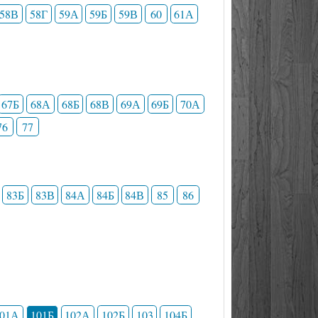
58В
58Г
59А
59Б
59В
60
61А
67Б
68А
68Б
68В
69А
69Б
70А
76
77
83Б
83В
84А
84Б
84В
85
86
101А
101Б
102А
102Б
103
104Б