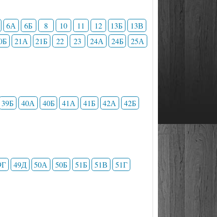
6А
6Б
8
10
11
12
13Б
13В
0Б
21А
21Б
22
23
24А
24Б
25А
39Б
40А
40Б
41А
41Б
42А
42Б
9Г
49Д
50А
50Б
51Б
51В
51Г