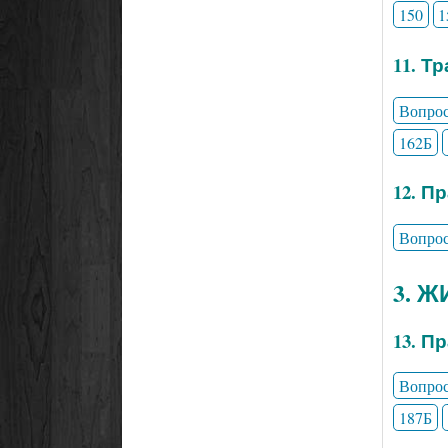
150
1
11. Т
Вопро
162Б
12. П
Вопро
3. 
13. П
Вопро
187Б